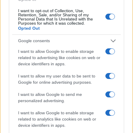
Reply
0
I want to opt-out of Collection, Use,
Retention, Sale, and/or Sharing of my
Personal Data that Is Unrelated with the
Stereoscope
(@stereoscope)
Purposes for which it was collected.
Noble Member
Opted Out
#732961
8 Ιουνίου 2026 19:52
Google consents
Καλή αρχή.
I want to allow Google to enable storage
Reply
related to advertising like cookies on web or
2
device identifiers in apps.
I want to allow my user data to be sent to
karpat
(@karpat)
Member
Google for online advertising purposes.
#732978
8 Ιουνίου 2026 20:46
I want to allow Google to send me
Αυτά δεν υπηρετούν την ειρήνη.
personalized advertising.
Reply
0
View Replies
(3)
I want to allow Google to enable storage
related to analytics like cookies on web or
device identifiers in apps.