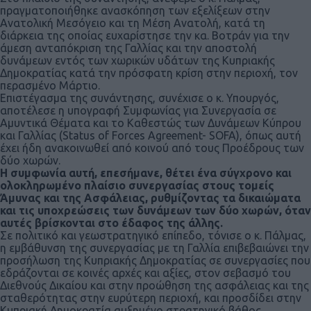
πραγματοποιήθηκε ανασκόπηση των εξελίξεων στην
Ανατολική Μεσόγειο και τη Μέση Ανατολή, κατά τη
διάρκεια της οποίας ευχαρίστησε την κα. Βοτράν για την
άμεση ανταπόκριση της Γαλλίας και την αποστολή
δυνάμεων εντός των χωρικών υδάτων της Κυπριακής
Δημοκρατίας κατά την πρόσφατη κρίση στην περιοχή, τον
περασμένο Μάρτιο.
Επιστέγασμα της συνάντησης, συνέχισε ο κ. Υπουργός,
αποτέλεσε η υπογραφή Συμφωνίας για Συνεργασία σε
Αμυντικά Θέματα και το Καθεστώς των Δυνάμεων Κύπρου
και Γαλλίας (Status of Forces Agreement- SOFA), όπως αυτή
έχει ήδη ανακοινωθεί από κοινού από τους Προέδρους των
δύο χωρών.
Η συμφωνία αυτή, επεσήμανε, θέτει ένα σύγχρονο και
ολοκληρωμένο πλαίσιο συνεργασίας στους τομείς
Άμυνας και της Ασφάλειας, ρυθμίζοντας τα δικαιώματα
και τις υποχρεώσεις των δυνάμεων των δύο χωρών, όταν
αυτές βρίσκονται στο έδαφος της άλλης.
Σε πολιτικό και γεωστρατηγικό επίπεδο, τόνισε ο κ. Πάλμας,
η εμβάθυνση της συνεργασίας με τη Γαλλία επιβεβαιώνει την
προσήλωση της Κυπριακής Δημοκρατίας σε συνεργασίες που
εδράζονται σε κοινές αρχές και αξίες, στον σεβασμό του
Διεθνούς Δικαίου και στην προώθηση της ασφάλειας και της
σταθερότητας στην ευρύτερη περιοχή, και προσδίδει στην
Κυπριακή Δημοκρατία αυξημένο στρατηγικό βάθος