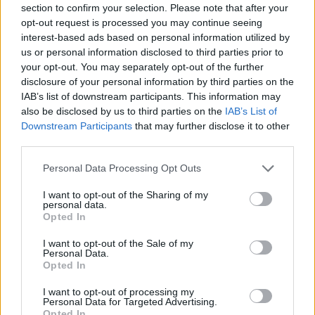
section to confirm your selection. Please note that after your
Oldest
opt-out request is processed you may continue seeing
interest-based ads based on personal information utilized by
us or personal information disclosed to third parties prior to
Kazuhira
(@kazuhira)
Trusted Member
your opt-out. You may separately opt-out of the further
#732950
8 Ιουνίου 2026 19:03
disclosure of your personal information by third parties on the
IAB’s list of downstream participants. This information may
Ωχ, προβλέπω πάλι να πετάγονται κάποιοι και να ζητούν
also be disclosed by us to third parties on the
IAB’s List of
Leclerc…
Downstream Participants
that may further disclose it to other
third parties.
Reply
2
View Replies
(1)
Please note that this website/app uses one or more Google
Personal Data Processing Opt Outs
services and may gather and store information including but
not limited to your visit or usage behaviour. You may click to
I want to opt-out of the Sharing of my
stingray74
(@stingray74)
Member
personal data.
grant or deny consent to Google and its third-party tags to
#732960
8 Ιουνίου 2026 19:51
Opted In
use your data for below specified purposes in below Google
Παρελθον το FCAS…
consent section.
I want to opt-out of the Sale of my
Personal Data.
https://www.faz.net/aktuell/wirtschaft/deutsch-
Opted In
franzoesisches-ruestungsprojekt-fcas-gescheitert-
I want to opt-out of processing my
200910379.html
Personal Data for Targeted Advertising.
Opted In