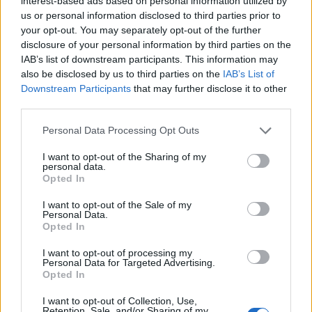
interest-based ads based on personal information utilized by
πλοια αυτα θα αργησουν να ενταχθουν στο ΠΝ μιας και ακομα δεν
us or personal information disclosed to third parties prior to
καν ολοκληρωθει η οριστικη του σχεδιαση με τις βελτιωσεις που 
your opt-out. You may separately opt-out of the further
usn,ομως λυση σε αυτο το προβλημα υπαρχει και ακουει στο ονομ
disclosure of your personal information by third parties on the
Burke που μπορουν να δοθουν σαν ενδιαμεση λυση και χωρις να
IAB’s list of downstream participants. This information may
γκρινιαξουν οι γειτονες..κατι αλλο σημαντικο ειναι οτι το εκτοπι
also be disclosed by us to third parties on the
IAB’s List of
Downstream Participants
that may further disclose it to other
γυρω στους 6000τ-ειναι το σωστο για το ΠΝ αφου το ναυτικο
third parties.
ενδιαφερεται-και σωστα-για πλοια υψηλων δυνατοτητων και οχι
απλες φρεγατες γενικων καθηκοντων..αλλα θετικα των FFGX εινα
Please note that this website/app uses one or more Google
Personal Data Processing Opt Outs
υψηλη ταχυτητα τους-εχει αναφερθει στους 30 κομβους-η ναυπ
services and may gather and store information including but
τους στην Ελλαδα και η ευνοικη χρηματοδοτηση τους..
not limited to your visit or usage behaviour. You may click to
I want to opt-out of the Sharing of my
personal data.
grant or deny consent to Google and its third-party tags to
Opted In
Reply
0
use your data for below specified purposes in below Google
View Rep
consent section.
I want to opt-out of the Sale of my
Personal Data.
Opted In
Vassilis13
(@vassilis13)
Active Member
#1
1 Μαΐου 2020 22:18
I want to opt-out of processing my
Personal Data for Targeted Advertising.
Καλές είναι αλλα πρέπει να κινηθούμε γρήγορα…κ με παραλαβή 
Opted In
2027, καληνύχτα.
I want to opt-out of Collection, Use,
Ενοικίαση 2 γαλλικών φρεμμ για ΑΜΕΣΗ ενίσχυση κ μεκοα200 πο
Retention, Sale, and/or Sharing of my