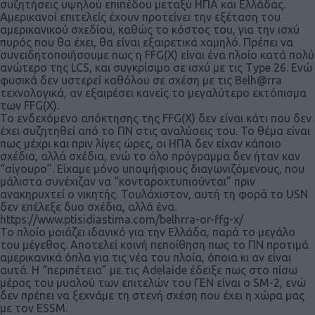
συζητήσεις υψηλού επιπέδου μεταξύ ΗΠΑ και Ελλάδας.
Αμερικανοί επιτελείς έχουν προτείνει την εξέταση του
αμερικανικού σχεδίου, καθώς το κόστος του, για την ισχύ
πυρός που θα έχει, θα είναι εξαιρετικά χαμηλό. Πρέπει να
συνειδητοποιήσουμε πως η FFG(X) είναι ένα πλοίο κατά πολύ
ανώτερο της LCS, και συγκρίσιμο σε ισχύ με τις Type 26. Ενώ
φυσικά δεν υστερεί καθόλου σε σχέση με τις Belh@rra
τεχνολογικά, αν εξαιρέσει κανείς το μεγαλύτερο εκτόπισμα
των FFG(X).
Το ενδεχόμενο απόκτησης της FFG(X) δεν είναι κάτι που δεν
έχει συζητηθεί από το ΠΝ στις αναλύσεις του. Το θέμα είναι
πως μέχρι και πριν λίγες ώρες, οι ΗΠΑ δεν είχαν κάποιο
σχέδια, αλλά σχέδια, ενώ το όλο πρόγραμμα δεν ήταν καν
“σίγουρο”. Είχαμε μόνο υποψήφιους διαγωνιζόμενους, που
μάλιστα συνέχιζαν να “κονταροχτυπιούνται” πριν
ανακηρυχτεί ο νικητής. Τουλάχιστον, αυτή τη φορά το USN
δεν επέλεξε δυο σχέδια, αλλά ένα.
https://www.ptisidiastima.com/belhrra-or-ffg-x/
Το πλοίο μοιάζει ιδανικό για την Ελλάδα, παρά το μεγάλο
του μέγεθος. Αποτελεί κοινή πεποίθηση πως το ΠΝ προτιμά
αμερικανικά όπλα για τις νέα του πλοία, όποια κι αν είναι
αυτά. H “περιπέτεια” με τις Adelaide έδειξε πως στο πίσω
μέρος του μυαλού των επιτελών του ΓΕΝ είναι ο SM-2, ενώ
δεν πρέπει να ξεχνάμε τη στενή σχέση που έχει η χώρα μας
με τον ESSM.