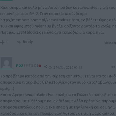
Καλησπέρα και καλό μήνα. Αυτό που δεν κατανοώ είναι γιατί τόσ
επιμονή με τους SM-2. Στον παρακάτω σύνδεσμο
http://members.home.nl/7seas/radcalc.htm
, αν βάλετε ύψος στ
10μ και ύψος ιστού radar 10μ βγάζει ορίζοντα ραντάρ τα 26χλμ π
Πιστεύω ESSM block2 σε κελιά ανά τετράδες μία χαρά είναι.
Reply
0
View Rep
F22
(@f22)
#1
2 Μαΐου 2020 00:15
Το πρόβλημα (εκτός από την εύρεση χρημάτων) είναι οτι το ΠΝ δε
αποφασίσει τι ακριβώς θέλει.(Τουλάχιστον αυτό καταλαβαίνουμ
εμείς…)
Και τα Αμερικάνικα πλοία είναι καλά,και τα Γαλλικά επίσης.Εμείς 
αποφασίσουμε τι θέλουμε και αν θέλουμε.Αλλά πρέπει να πάρουμε
απόφαση επιτέλους πού να έχει επαφή με τήν λογική και ας μην 
καταδρομικά από τον Πόλεμο των Άστρων σε τιμή ψαροκάικου.