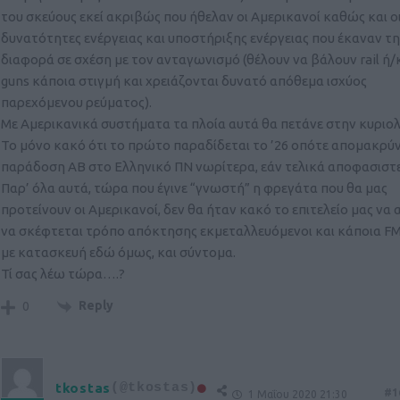
του σκεύους εκεί ακριβώς που ήθελαν οι Αμερικανοί καθώς και ο
δυνατότητες ενέργειας και υποστήριξης ενέργειας που έκαναν τ
διαφορά σε σχέση με τον ανταγωνισμό (θέλουν να βάλουν rail ή/κ
guns κάποια στιγμή και χρειάζονται δυνατό απόθεμα ισχύος
παρεχόμενου ρεύματος).
Με Αμερικανικά συστήματα τα πλοία αυτά θα πετάνε στην κυριολ
Το μόνο κακό ότι το πρώτο παραδίδεται το ’26 οπότε απομακρύν
παράδοση ΑΒ στο Ελληνικό ΠΝ νωρίτερα, εάν τελικά αποφασιστε
Παρ’ όλα αυτά, τώρα που έγινε “γνωστή” η φρεγάτα που θα μας
προτείνουν οι Αμερικανοί, δεν θα ήταν κακό το επιτελείο μας να 
να σκέφτεται τρόπο απόκτησης εκμεταλλευόμενοι και κάποια F
με κατασκευή εδώ όμως, και σύντομα.
Τί σας λέω τώρα….?
Reply
0
tkostas
(@tkostas)
#1
1 Μαΐου 2020 21:30