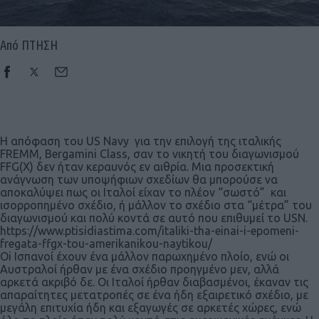
Από ΠΤΗΣΗ
H απόφαση του US Navy για την επιλογή της ιταλικής
FREMM, Bergamini Class, σαν το νικητή του διαγωνισμού
FFG(X) δεν ήταν κεραυνός εν αιθρία. Μια προσεκτική
ανάγνωση των υποψήφιων σχεδίων θα μπορούσε να
αποκαλύψει πως οι Ιταλοί είχαν το πλέον “σωστό” και
ισορροπημένο σχέδιο, ή μάλλον το σχέδιο στα “μέτρα” του
διαγωνισμού και πολύ κοντά σε αυτό που επιθυμεί το USN.
https://www.ptisidiastima.com/italiki-tha-einai-i-epomeni-
fregata-ffgx-tou-amerikanikou-naytikou/
Oi Ισπανοί έχουν ένα μάλλον παρωχημένο πλοίο, ενώ οι
Αυστραλοί ήρθαν με ένα σχέδιο προηγμένο μεν, αλλά
αρκετά ακριβό δε. Οι Ιταλοί ήρθαν διαβασμένοι, έκαναν τις
απαραίτητες μετατροπές σε ένα ήδη εξαιρετικό σχέδιο, με
μεγάλη επιτυχία ήδη και εξαγωγές σε αρκετές χώρες, ενώ