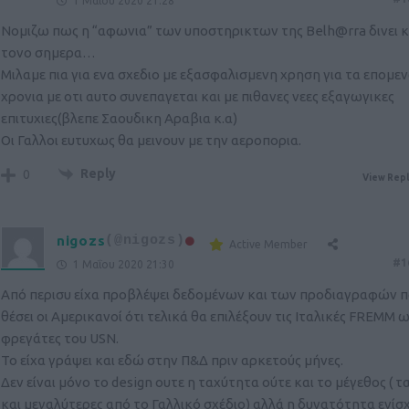
1 Μαΐου 2020 21:28
Νομιζω πως η “αφωνια” των υποστηρικτων της Belh@rra δινει κ
τονο σημερα…
Μιλαμε πια για ενα σχεδιο με εξασφαλισμενη χρηση για τα επομεν
χρονια με οτι αυτο συνεπαγεται και με πιθανες νεες εξαγωγικες
επιτυχιες(βλεπε Σαουδικη Αραβια κ.α)
Οι Γαλλοι ευτυχως θα μεινουν με την αεροπορια.
Reply
0
View Repl
nigozs
(@nigozs)
Active Member
#1
1 Μαΐου 2020 21:30
Από περισυ είχα προβλέψει δεδομένων και των προδιαγραφών π
θέσει οι Αμερικανοί ότι τελικά θα επιλέξουν τις Ιταλικές FREMM ω
φρεγάτες του USN.
Το είχα γράψει και εδώ στην Π&Δ πριν αρκετούς μήνες.
Δεν είναι μόνο το design ουτε η ταχύτητα ούτε και το μέγεθος ( 
και μεγαλύτερες από το Γαλλικό σχέδιο) αλλά η δυνατότητα ενίσ