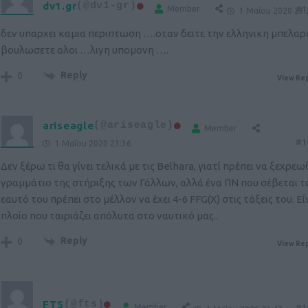
dv1.gr
(@dv1-gr)
Member
#1
1 Μαΐου 2020 23:
δεν υπαρχει καμια περιπτωση ….οταν δειτε την ελληνικη μπελαρ
βουλωσετε ολοι …λιγη υπομονη ….
Reply
0
View Rep
ariseagle
(@ariseagle)
Member
#1
1 Μαΐου 2020 23:36
Δεν ξέρω τι θα γίνει τελικά με τις Belhara, γιατί πρέπει να ξεχρεω
γραμμάτιο της στήριξης των Γάλλων, αλλά ένα ΠΝ που σέβεται τ
εαυτό του πρέπει στο μέλλον να έχει 4-6 FFG(X) στις τάξεις του. Εί
πλοίο που ταιριάζει απόλυτα στο ναυτικό μας..
Reply
0
View Rep
FTS
(@fts)
Member
#1