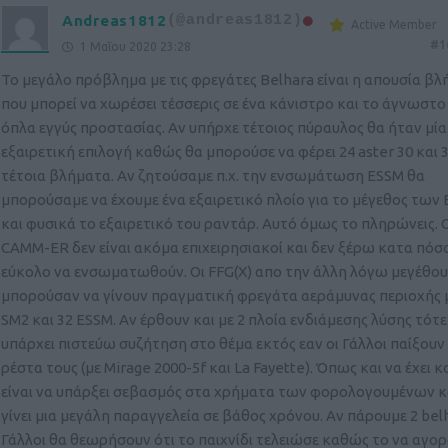
Andreas1812
(@andreas1812)
Active Member
#1
1 Μαΐου 2020 23:28
Το μεγάλο πρόβλημα με τις φρεγάτες Belhara είναι η απουσία β
που μπορεί να χωρέσει τέσσερις σε ένα κάνιστρο και το άγνωστο
όπλα εγγύς προστασίας. Αν υπήρχε τέτοιος πύραυλος θα ήταν μία
εξαιρετική επιλογή καθώς θα μπορούσε να φέρει 24 aster 30 και 
τέτοια βλήματα. Αν ζητούσαμε π.χ. την ενσωμάτωση ESSM θα
μπορούσαμε να έχουμε ένα εξαιρετικό πλοίο για το μέγεθος των 
και φυσικά το εξαιρετικό του ραντάρ. Αυτό όμως το πληρώνεις. 
CAMM-ER δεν είναι ακόμα επιχειρησιακοί και δεν ξέρω κατα πόσ
εύκολο να ενσωματωθούν. Οι FFG(X) απο την άλλη λόγω μεγέθου
μπορούσαν να γίνουν πραγματική φρεγάτα αεράμυνας περιοχής 
SM2 και 32 ESSM. Αν έρθουν και με 2 πλοία ενδιάμεσης λύσης τότε
υπάρχει πιστεύω συζήτηση στο θέμα εκτός εαν οι Γάλλοι παίξουν
ρέστα τους (με Mirage 2000-5f και La Fayette). Όπως και να έχει κ
είναι να υπάρξει σεβασμός στα χρήματα των φορολογουμένων κ
γίνει μια μεγάλη παραγγελεία σε βάθος χρόνου. Αν πάρουμε 2 belh
Γάλλοι θα θεωρήσουν ότι το παιχνίδι τελειώσε καθώς το να αγο