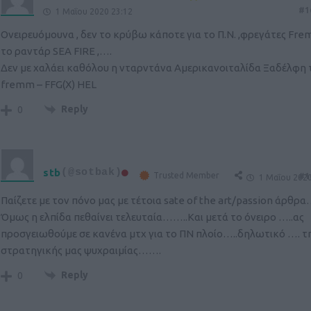
#1
1 Μαΐου 2020 23:12
Ονειρευόμουνα , δεν το κρύβω κάποτε για το Π.Ν. ,φρεγάτες Fr
το ραντάρ SEA FIRE ,….
Δεν με χαλάει καθόλου η νταρντάνα Αμερικανοιταλίδα Ξαδέλφη 
fremm – FFG(X) HEL
Reply
0
stb
(@sotbak)
Trusted Member
#1
1 Μαΐου 2020
Παίζετε με τον πόνο μας με τέτοια sate of the art/passion άρθ
Όμως η ελπίδα πεθαίνει τελευταία……..Και μετά το όνειρο …..ας
προσγειωθούμε σε κανένα μτχ για το ΠΝ πλοίο…..δηλωτικό …. τ
στρατηγικής μας ψυχραιμίας…….
Reply
0