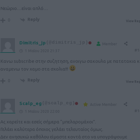
Νεώριο…είναι απλό…
Reply
0
View Rep
Dimitris_jp
(@dimitris_jp)
Member
#1
1 Μαΐου 2020 21:37
Κανω subscribe στην συζητηση, ανοιγω σακουλα με πατατακια κ
αναμενω τον χαμο στα σχολια!!!
Reply
0
View Rep
Scalp_eg
(@scalp_eg)
Active Member
#1
1 Μαΐου 2020 22:00
Ας χαρείτε και εσείς σήμερα “μπελαρομάχοι”.
Γελάει καλύτερα όποιος γελάει τελευταίος όμως.
Δεν ανησυχώ καθόλου είμαστε κοντά στο να υπογράψουμε