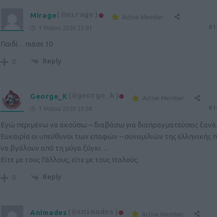
Mirage
(@mirage)
Active Member
#1
1 Μαΐου 2020 23:01
Παιδί…πιάσε 10
Reply
0
George_K
(@george_k)
Active Member
#1
1 Μαΐου 2020 23:08
Εγώ περιμένω να ακούσω – διαβάσω για διαπραγματεύσεις ξανά
Ευκαιρία οι υπεύθυνοι των επαφών – συνομιλιών της ελληνικής 
να βγάλουν από τη μύγα ξύγκι…
Είτε με τους Γάλλους, είτε με τους Ιταλούς.
Reply
0
Animades
(@animades)
Active Member