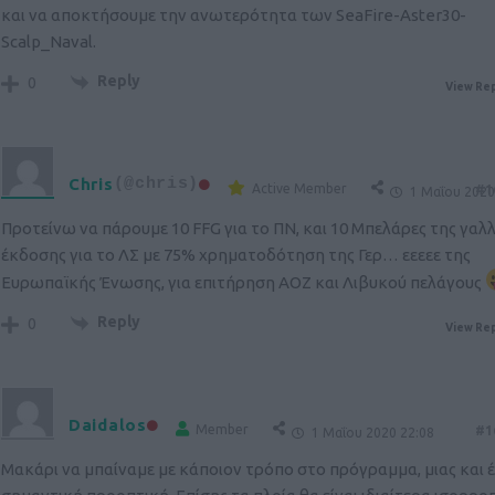
και να αποκτήσουμε την ανωτερότητα των SeaFire-Aster30-
Scalp_Naval.
Reply
0
View Rep
Chris
(@chris)
Active Member
#1
1 Μαΐου 2020
Προτείνω να πάρουμε 10 FFG για το ΠΝ, και 10 Μπελάρες της γαλ
έκδοσης για το ΛΣ με 75% χρηματοδότηση της Γερ… εεεεε της
Ευρωπαϊκής Ένωσης, για επιτήρηση ΑΟΖ και Λιβυκού πελάγους
Reply
0
View Rep
Daidalos
Member
#1
1 Μαΐου 2020 22:08
Μακάρι να μπαίναμε με κάποιον τρόπο στο πρόγραμμα, μιας και έ