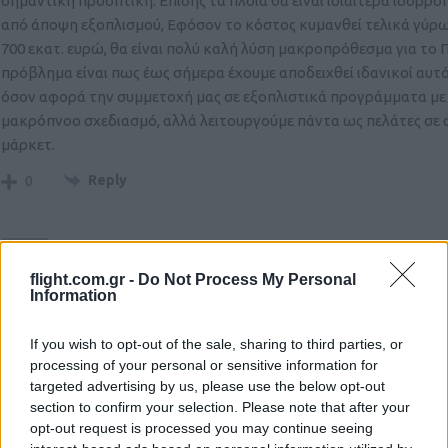
σημαντική προοπτική. Επίσης τα πλοία θα είναι ιδιαίτερα ισορρ
από άποψη εξοπλισμού, Εφόσον το κόστος κυμανθεί τελικά γύρ
700 εκατ. ευρώ, θα είναι πολύ καλή λύση μακροπρόθεσμα για το 
πρόβλημα είναι πως έως σήμερα έχουμε αποδειχθεί ιδανικοί αυτ
όσον αφορά την συμμετοχή μας σε εξοπλιστικά προγράμματα με
μακρόπνοο σχεδιασμό, αλλά λειτουργούμε πάντα ως πελάτες σε
μάρκετ.
Reply
0
simos
(@simos)
Active Member
#1
flight.com.gr -
Do Not Process My Personal
1 Μαΐου 202
Information
Παντως απ οτι εχει γινει γνωστο μεχρι τωρα τα αμερικανικα πλοι
ειναι υψηλων προδιαγραφων,πολυ καλυτερα απο τις bergamini,
If you wish to opt-out of the sale, sharing to third parties, or
διαθετουν ηλεκτρονικα state of the art,48 κελια ενω στις προδι
processing of your personal or sensitive information for
που εχει θεσει το usn περιλαμβανεται η αντιμετωπιση ασσυμετρ
targeted advertising by us, please use the below opt-out
section to confirm your selection. Please note that after your
απειλων και επιθεσεων κορεσμου αμφοτερα ιδιαιτερα σημαντικ
opt-out request is processed you may continue seeing
αφορα το θεατρο επιχειρησεων σε Αιγαιο και Αν Μεσογειο..βεβαι