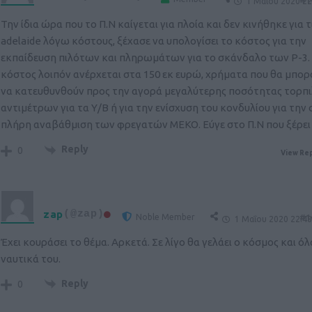
1 Μαΐου 2020 22
Την ίδια ώρα που το Π.Ν καίγεται για πλοία και δεν κινήθηκε για τ
adelaide λόγω κόστους, ξέχασε να υπολογίσει το κόστος για την
εκπαίδευση πιλότων και πληρωμάτων για το σκάνδαλο των P-3.
κόστος λοιπόν ανέρχεται στα 150 εκ ευρώ, χρήματα που θα μπο
να κατευθυνθούν προς την αγορά μεγαλύτερης ποσότητας τορπι
αντιμέτρων για τα Υ/Β ή για την ενίσχυση του κονδυλίου για την
πλήρη αναβάθμιση των φρεγατών MEKO. Εύγε στο Π.Ν που ξέρει τ
Reply
0
View Rep
zap
(@zap)
Noble Member
#1
1 Μαΐου 2020 22:4
Έχει κουράσει το θέμα. Αρκετά. Σε λίγο θα γελάει ο κόσμος και όλ
ναυτικά του.
Reply
0