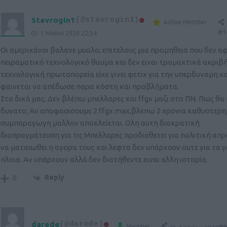
Stavrogin1
(@stavrogin1)
Active Member
#1
1 Μαΐου 2020 22:34
Οι αμερικάνοι βαλανε μυαλο; επιτελους μια προμηθεια που δεν α
πειραματικό τεχνολογικό θαυμα και δεν ειναι τρομακτικά ακριβή
τεχνολογική πρωτοπορεία είχε γινει φετιχ για την υπερδυναμη κα
φαινεται να απέδωσε παρα κόστη και προβλήματα.
Στα δικά μας. Δεν βλέπω μπελλαρες και ffgx μαζι στο ΠΝ. Πως θα
δυνατο; Αν αποφασισουμε 2 ffgx max,βλεπω 2 χρονια καθυστερη
συμπαραγωγη μαλλον αποκλείεται. Ολη αυτη διακρατική
διαπραγμάτευση για τις Μπελλαρες προδιαθετει για πολιτική απ
να ματαιωθει η αγορα τους και λεφτα δεν υπάρχουν ουτε για τα 
πλοια. Αν υπάρχουν αλλά δεν διατήθεντε ειναι αλλη ιστορία.
Reply
0
darede
(@darede)
Member
#1