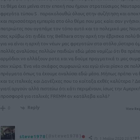
το θέμα έχει μείνει στην εποχή που ήμουν στρατεύσιμος Ναυταρα
φρεγάτα τύπου S . παρακολουθώ όλους στην συζήτηση και αποκ
και περισσότερη εμπειρία στο όλο θέμα που μας καίει σαν γνήσιοι
πατριώτες που αγαπάμε τον τόπο αυτό και το πολεμικό μας Ναυτ
σας κρύβω ότι η ιδέα της Bellhara στην αρχή την έβρισκα πολύ θ
για να είναι η αρχή τον νέων μας φρεγατών στο στόλο ,ύστερα 
πολλές αναλύσεις πολλών παιδιών εδώ μέσα νομίζω ότι θα πρέπει
αρμόδιοι να αλλάξουν ροτα και να δούμε πραγματικά τι μας συμφ
σαν χώρα. Ένα νέο σκάφος συμφωνώ και εγώ είναι ρίσκο σε πολ
πράγματα όπως τα έχουμε αναλύσει εδώ μέσα. Μήπως πρέπει να
και τις ιταλικές και Δανέζικες που το κοίταξα εχθές καλύτερα ? 
γιατί αργούν αλλά πιστεύω ότι κάτι περιμένουν, ίσως την Αμερική
προσφορά για ιταλικές FREMM αν κατάλαβα καλά?
Reply
0
View Rep
steve1978
(@steve1978)
#1
1 Μαΐου 2020 23:57