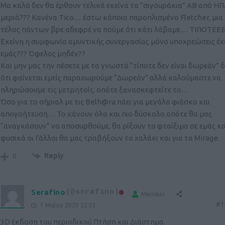
Μα καλά δεν θα έρθουν τελικά εκείνα τα “σιγουράκια” ΑΒ από Η
μεριά??? Κανένα Tico… έστω κάποιο παροπλισμένο Fletcher, μια
τέλος πάντων βρε αδεφρέ να πούμε ότι κάτι λάβαμε… ΤΙΠΟΤΕΕ
Εκείνη η συμφωνία αμυντικής συνεργασίας μόνο υποχρεώσεις έχε
εμάς??? Όφελος μηδέν??
Και μην μας την πέσετε με τα γνωστά “τίποτε δεν είναι δωρεάν” δ
ότι φαίνεται εμείς παραχωρούμε “Δωρεάν” αλλά καλούμαστε να
πληρώσουμε τις μετρητοίς, οπότε ξανασκεφτείτε το…
Όσο για το σήριαλ με τις Belh@ra πάει για μεγάλο φιάσκο και
απογοήτευση… Το κάνουν όλο και πιο δύσκολο οπότε θα μας
“αναγκάσουν” να αποσυρθούμε, θα ρίξουν το φταίξιμο σε εμάς κα
φυσικά οι Γάλλοι θα μας τραβήξουν το χαλάκι και για τα Mirage.
Reply
0
Serafino
(@serafino)
Member
#1
1 Μαΐου 2020 22:33
3D έκδοση του περιοδικού Πτήση και Διάστημα.