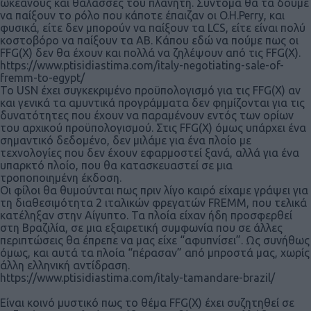
ωκεανούς και θάλασσες του πλανήτη. Σύντομα θα τα δούμε
να παίξουν το ρόλο που κάποτε έπαιζαν οι O.H.Perry, και
φυσικά, είτε δεν μπορούν να παίξουν τα LCS, είτε είναι πολύ
κοστοβόρο να παίξουν τα ΑΒ. Κάπου εδώ να πούμε πως οι
FFG(X) δεν θα έχουν και πολλά να ζηλέψουν από τις FFG(X).
https://www.ptisidiastima.com/italy-negotiating-sale-of-
fremm-to-egypt/
Το USN έχει συγκεκριμένο προϋπολογισμό για τις FFG(X) αν
και γενικά τα αμυντικά προγράμματα δεν φημίζονται για τις
δυνατότητες που έχουν να παραμένουν εντός των ορίων
του αρχικού προϋπολογισμού. Στις FFG(X) όμως υπάρχει ένα
σημαντικό δεδομένο, δεν μιλάμε για ένα πλοίο με
τεχνολογίες που δεν έχουν εφαρμοστεί ξανά, αλλά για ένα
υπαρκτό πλοίο, που θα κατασκευαστεί σε μια
τροποποιημένη έκδοση.
Οι φίλοι θα θυμούνται πως πριν λίγο καιρό είχαμε γράψει για
τη διαθεσιμότητα 2 ιταλικών φρεγατών FREMM, που τελικά
κατέληξαν στην Αίγυπτο. Τα πλοία είχαν ήδη προσφερθεί
στη Βραζιλία, σε μια εξαιρετική συμφωνία που σε άλλες
περιπτώσεις θα έπρεπε να μας είχε “αφυπνίσει”. Ως συνήθως
όμως, και αυτά τα πλοία “πέρασαν” από μπροστά μας, χωρίς
άλλη ελληνική αντίδραση.
https://www.ptisidiastima.com/italy-tamandare-brazil/
Είναι κοινό μυστικό πως το θέμα FFG(X) έχει συζητηθεί σε