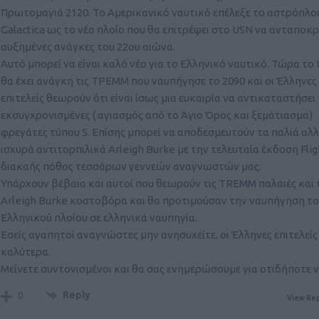
Πρωτομαγιά 2120. Το Αμερικανικό ναυτικό επέλεξε το αστρόπλο
Galactica ως το νέο πλοίο που θα επιτρέψει στο USN να ανταποκρι
αυξημένες ανάγκες του 22ου αιώνα.
Αυτό μπορεί να είναι καλό νέο για το Ελληνικό ναυτικό. Τώρα το
θα έχει ανάγκη τις ΤΡΕΜΜ που ναυπήγησε το 2090 και οι Έλληνες
επιτελείς θεωρούν ότι είναι ίσως μια ευκαιρία να αντικαταστήσει 
εκσυγχρονισμένες ( αγιασμός από το Άγιο Όρος και ξεμάτιασμα)
φρεγάτες τύπου S. Επίσης μπορεί να αποδεσμευτούν τα παλιά αλ
ισχυρά αντιτορπιλικά Arleigh Burke με την τελευταία έκδοση Flig
διακαής πόθος τεσσάρων γεννεών αναγνωστών μας.
Υπάρχουν βέβαια και αυτοί που θεωρούν τις TREMM παλαιές και 
Arleigh Burke κοστοβόρα και θα προτιμούσαν την ναυπήγηση τ
Ελληνικού πλοίου σε ελληνικά ναυπηγία.
Εσείς αγαπητοί αναγνώστες μην ανησυχείτε, οι Έλληνες επιτελείς
καλύτερα.
Μείνετε συντονισμένοι και θα σας ενημερώσουμε για οτιδήποτε 
Reply
0
View Rep