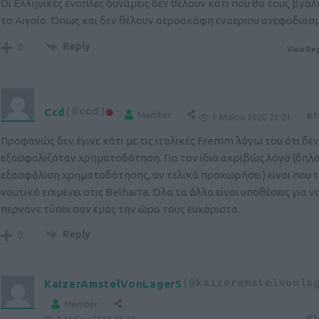
Οι Ελληνικές ένοπλες δυνάμεις δεν θέλουν κάτι που θα τους βγάλ
το Αιγαίο. Όπως και δεν θέλουν αεροσκάφη εναεριου ανεφοδιασ
Reply
0
View Rep
Ccd
(@ccd)
Member
#1
1 Μαΐου 2020 21:21
Προφανώς δεν έγινε κάτι με τις ιταλικές Fremm λόγω του ότι δεν
εξασφαλιζόταν χρηματοδότηση. Για τον ίδιο ακριβώς λόγο (δηλ
εξασφάλιση χρηματοδότησης, αν τελικά προχωρήσει) είναι που 
ναυτικό επιμένει στις Belharra. Όλα τα άλλα είναι υποθέσεις για ν
περνάνε τύποι σαν εμάς την ώρα τους ευχάριστα.
Reply
0
KaizerAmstelVonLagerS
(@kaizeramstelvonla
Member
#1