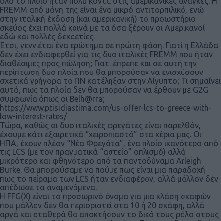
όλο το πλοίο ήταν πολύ κοντά στις αμερικανικές ανάγκες. Η
FREMM από μόνη της είναι ένα μικρό αντιτορπιλικό, ενώ
στην ιταλική έκδοση (και αμερικανική) το προωστήριο
σκεύος έχει πολλά κοινά με τα όσα ξέρουν οι Αμερικανοί
εδώ και πολλές δεκαετίες.
Έτσι, γεννιέται ένα ερώτημα σε πρώτη φάση. Γιατί η Ελλάδα
δεν έχει ενδιαφερθεί για τις δυο ιταλικές FREMM που ήταν
διαθέσιμες προς πώληση; Γιατί έπρεπε και σε αυτή την
περίπτωση δυο πλοία που θα μπορούσαν να ενισχύσουν
σχετικά γρήγορα το ΠΝ κατέληξαν στην Αίγυπτο; Τι σημαίνει
αυτό, πως τα πλοία δεν θα μπορούσαν να έρθουν με G2G
συμφωνία όπως οι Belh@rra;
https://www.ptisidiastima.com/us-offer-lcs-to-greece-with-
low-interest-rates/
Τώρα, καθώς οι δυο ιταλικές φρεγάτες είναι παρελθόν,
έχουμε κάτι εξαιρετικά “χειροπιαστό” στα χέρια μας. Οι
ΗΠΑ, έχουν πλέον “Νέα Φρεγάτα”, ένα πλοίο ικανότερο από
τις LCS (με τον πραγματικά “αστείο” οπλισμό) αλλά
μικρότερο και φθηνότερο από τα παντοδύναμα Arleigh
Burke. Θα μπορούσαμε να πούμε πως είναι μια παραδοχή
πως το πείραμα των LCS ήταν ενδιαφέρον, αλλά μάλλον δεν
απέδωσε τα αναμενόμενα.
Η FFG(X) είναι το προσωρινό όνομα για μια κλάση σκαφών
που μάλλον δεν θα περιοριστεί στα 10 ή 20 σκάφη, αλλά
αργά και σταθερά θα αποκτήσουν το δικό τους ρόλο στους