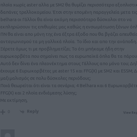
πλοία χωρίς aster αλλα με SM2 θα θυμίζει περισσότερο εξοπλιστι
δαπάνες τρελλοκομείου. Έτσι στην επομένη παραγγελεία μετα τις
belhara οι Γάλλοι θα είναι ακόμη περισσότερο δύσκολοι στο να
εκπληρώσουν τις επιθυμίες μας καθώς η ενσωμάτωση ξένων όπ
ΠΝ θα είναι απο μόνη της ένα έξτρα έξοδο που θα βγάζει απευθεί
ανταγωνισμού τα μη γαλλικά πλοία. Το ίδιο και απο την ανάποδη.
Ξέρετε όμως τι με προβληματίζει; Το ότι μπήκαμε ήδη στην
ευρωκορβέτα που σημαίνει πως τα ευρωπαϊκά όπλα θα τα πάρου
Αυτό δεν δίνει ένα πλεονέκτημα στους Γάλλους απο μόνο του; Δ
έχουμε 6 Ευρωκορβέτες με aster 15 και FFG(X) με SM2 και ESSM; 
μαξιμαλισμός σε πολυ δύσκολες περιόδους;
Ποιά θεωρείται ότι είναι τα σενάρια; 4 Belhara και 6 Ευρωκορβέτε
FFG(X) και 2 πλοία ενδιάμεσης λύσης;
Με εκτίμηση,
Reply
0
View Rep