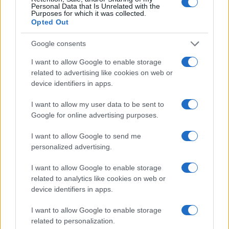
Personal Data that Is Unrelated with the
μία κανει 500.
Purposes for which it was collected.
Δλδ αν παρεις 6 μεκοΑ200 σίγουρα θα πεσει η τιμη κοντά στα 2,5.
Opted Out
Απορώ γτ δν πάμε για μεκοΑ200… Ειναι ο ορισμός του ΤΣΟ + ΛΟ 
Google consents
Αιγαίο με τον βαρύ εξοπλισμό.
I want to allow Google to enable storage
Reply
0
View Repl
related to advertising like cookies on web or
device identifiers in apps.
I want to allow my user data to be sent to
Skeptomenos_politis
#1
Google for online advertising purposes.
1 Μαΐου 2020 22:19
To FFG(X) υπερτερει σε ολους τους τομεις σε σχεση με τις Belharra
I want to allow Google to send me
1) Δοκιμασμενη και βελτιωμενη εκδοση υπαρκτου πλοιου και οχι
personalized advertising.
της μακετας.
I want to allow Google to enable storage
2) Ελαχιστο εως και μηδενικο κοστος αναπτυξης σε συγκριση με
related to analytics like cookies on web or
σημαντικο κοστος αναπτυξης.
device identifiers in apps.
3) Αθορυβη ηλεκτρο-αεριοκινηση σε συγκριση με θορυβωδη ντι
απευθειας μεταδοσης ισχυως.
I want to allow Google to enable storage
4) Γνωστα αμερικανικα οπλικα συστηματα (ΕSSM, SM-2, RAM) σε
related to personalization.