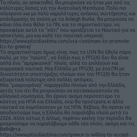
Το πλοίο, αν αποκτηθεί, θα μπορούσε να ήταν μια από τις
καλύτερες λύσεις για την Ανατολική Μεσόγειο. Πολύ πιο
σύγχρονο και με πολύ χαμηλότερες ανάγκες συντήρησης και
επάνδρωσης σε σχέση με τα Arleigh Burke, θα μπορούσε να
κάνει όλα όσα θέλει το ΠΝ, και το σημαντικότερο, να
προσφέρει αυτό το “κάτι” που χρειάζεται το Ναυτικό για να
αποκτήσει, μια και καλή την ποιοτική υπεροχή.
https://www.ptisidiastima.com/usa-continues-to-promote-
lcs-to-greece/
Το σημαντικότερο όμως είναι, πως το USN θα ήθελε πάρα
πολύ, με την “πρώτη”, να δείξει πως η FFG(X) δεν θα είναι
απλά ένα “αμερικανικό” πλοίο, αλλά το επιλέγουν και
συμμαχικά ναυτικά. Μια Ελλάδα με FFG(X), με ένα ΠΝ με
δυνατότητα υποστήριξης πλοίων σαν την FFG(X) θα ήταν
εξαιρετικά πολύτιμη από πολλές απόψεις.
Μια “μακροχρόνια” παραγγελία πλοίων από την Ελλάδα,
εκτός του ότι θα μπορούσαν να κατασκευαστούν σε
ελληνικά ναυπηγεία, θα έριχνε ακόμη περισσότερο το
κόστος για ΗΠΑ και Ελλάδα, ενώ θα προέτρεπε κι άλλα
ναυτικά να συμπλεύσουν με τις ΗΠΑ. Βέβαια, θα πρέπει να
αποδεχτούμε πως η Ελλάδα θα παραλάβει πλοία μετά το
2026. Αλλά ούτως ή άλλως, περίπου εκείνη την περίοδο θα
μπορούσαμε να παραλάβουμε κάθε νέο πλοίο, ακόμη και τις
Belh@rra.
https://www.ptisidiastima.com/greece-is-willing-to-accept-