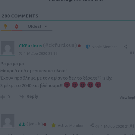
280
COMMENTS
Oldest
CKfurious
(@ckfurious)
Noble Member
#1
1 Μαΐου 2020 21:12
Pa pa pa pa
Μακρυά από αμερικανικα πλοία!!
Έχουν πρόβλημα με τον αμίαντο δεν το ξέρατε?? :silly:
S μέχρι το 2040 και βλέπουμε!!!
Reply
0
View Repl
d.b
(@d-b)
Active Member
#1
1 Μαΐου 2020 21:18