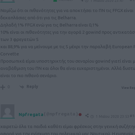
1 Μαΐου 2020 23:47
Νομίζω ότι οι πιθανότητες για να αποκτήσει το ΠΝ τις FFGX είναι
δεκαπλάσιες από ότι για τις Belharra.
Δηλαδή 1% FFGX ενώ για τις Belharra είναι 0,1%
10% είναι οι πιθανότητες για την αγορά 2 gowind προς αντικατά
των 3 φρεγατών S
και 88,9% για να μείνουμε με τις S μέχρι την παραλαβή European 
Corvette
Προσωπικά είμαι υποστηρικτής του σεναρίου gowind γιατί είναι 
αναβάθμιση του ΠΝ και όλοι θα είναι ευχαριστημένοι. Αλλά δυστ
είναι το πιο πιθανό σενάριο.
Reply
0
View Rep
Npfregata
(@npfregata)
#1
1 Μαΐου 2020 23:53
χαιρετώ όλα τα παιδιά καθότι είμαι φρέσκος στην γενική συζήτ
αφορά για την ενίσχυση του πολεμικού μας Ναυτικού. Η εμπειρία 