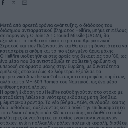
Μετά από αρκετά χρόνια ανάπτυξης, ο διάδοχος του
διάσημου αντιαρματικού βλήματος Hellfire, μπήκε επιτέλους
σε παραγωγή. Ο Joint Air Ground Missile (JAGM), θα
εξοπλίσει τα επιθετικά ελικόπτερα του Αμερικανικού
Στρατού και των Πεζοναυτών και θα έχει τη δυνατότητα να
καταστρέψει ακόμη και το πιο εξελιγμένο άρμα μάχης.
Ο Hellfire υιοθετήθηκε στις αρχές της δεκαετίας του ’80, ως
ένα μέσο που θα αντιστάθμιζε τη σοβιετική αριθμητική
υπεροχή σε άρματα μάχης στην Ευρώπη, με δυνατότητα
εμπλοκής στόχου έως 8 χιλιόμετρα. Εξόπλισε τα
αμερικανικά Apache και Cobra ως καταστροφέας αρμάτων,
αλλά και τα MH-60R Romeo του Ναυτικού, ως ένα μέσο
επίθεσης κατά πλοίων.
Η αρχική έκδοση του Hellfire καθοδηγούταν στο στόχο με
καταδείκτη λέιζερ και νεότερες εκδόσεις με τη βοήθεια
μιλιμετρικού ραντάρ. Το νέο βλήμα JAGM, συνδυάζει και τις
δυο μεθόδους, αυξάνοντας κατά πολύ την επιβιωσιμότητα
του ελικοπτέρου/φορέα. Φέρεται επίσης να διαθέτει πολύ
καλύτερες δυνατότητες επιτυχίας εναντίον κινούμενων
στόχων, ενώ η πολλαπλών ρόλων πολεμική κεφαλή, διαθέτει
πυροκροτητή χρονοκαθυστέρησης για να εκρήγνυται εντός