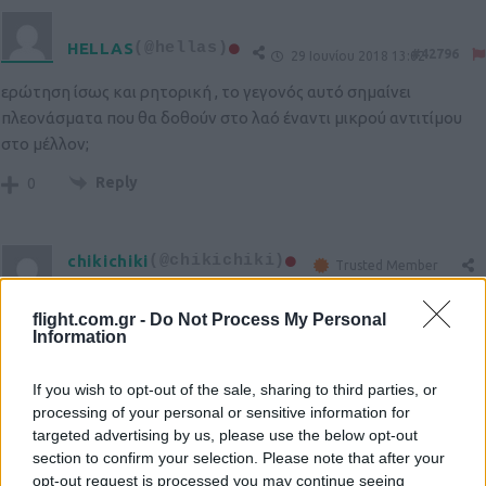
HELLAS
(@hellas)
#42796
29 Ιουνίου 2018 13:02
ερώτηση ίσως και ρητορική , το γεγονός αυτό σημαίνει
πλεονάσματα που θα δοθούν στο λαό έναντι μικρού αντιτίμου
στο μέλλον;
Reply
0
chikichiki
(@chikichiki)
Trusted Member
#42797
29 Ιουνίου 2018 15:11
flight.com.gr -
Do Not Process My Personal
Ώρα ήταν. Φτάνει να δούμε αν θα καταφέρει όμως να
Information
αντικαταστήσει πλήρως τον Μαβερικ, το συνολικό βάρος του
καινούριου είναι όσο το βάρος του εκρηκτικού στον 65.
If you wish to opt-out of the sale, sharing to third parties, or
Εκτοξευόμενος από α/φη σταθερής πτέρυγας θα έχει
processing of your personal or sensitive information for
βελτιωμένες κινηματικές επιδόσεις, αλλά θα φτάσουν τον
targeted advertising by us, please use the below opt-out
προκάτοχο; Σε κάθε περίπτωση βέβαια είναι κι αυτό ένα βήμα,
section to confirm your selection. Please note that after your
opt-out request is processed you may continue seeing
το να έχουν για λίγο πολύ την ίδια δουλειά άλλο πύραυλο για τα