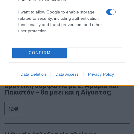
I want to allow Google to enable storage
related to security, including authentication
ΣΑΝ ΣΗΜΕΡΑ – 9 Αυγούστου 378: Μάχη
functionality and fraud prevention, and other
της Αδριανούπολης, οι Γότθοι
user protection.
συντρίβουν τον ρωμαϊκό στρατό
14:05
CONFIRM
Data Deletion
Data Access
Privacy Policy
Τουρκία: «Σαν το Άρθρο 5 του ΝΑΤΟ» η
αμυντική συμφωνία με Σ. Αραβία και
Πακιστάν – θα μπει και η Αίγυπτος;
12:40