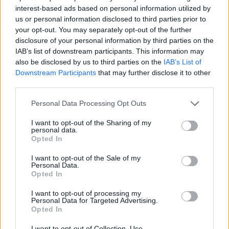
interest-based ads based on personal information utilized by
μεν κι άλλο για τα δε δεν ήταν και βέλτιστη πρακτική.
us or personal information disclosed to third parties prior to
Reply
0
your opt-out. You may separately opt-out of the further
View Replies
(1)
disclosure of your personal information by third parties on the
IAB’s list of downstream participants. This information may
also be disclosed by us to third parties on the
IAB’s List of
Downstream Participants
that may further disclose it to other
ananasf16
#42799
29 Ιουνίου 2018 17:52
third parties.
Έτσι όπως έχουμε καθυστερήσει η ΑΣ θα προμηθευτεί JAGM για
Please note that this website/app uses one or more Google
Personal Data Processing Opt Outs
τα AH-64D αντί για AGM-114L :p
services and may gather and store information including but
not limited to your visit or usage behaviour. You may click to
I want to opt-out of the Sharing of my
Reply
0
personal data.
grant or deny consent to Google and its third-party tags to
Opted In
use your data for below specified purposes in below Google
consent section.
I want to opt-out of the Sale of my
Personal Data.
Opted In
I want to opt-out of processing my
Personal Data for Targeted Advertising.
Opted In
I want to opt-out of Collection, Use,