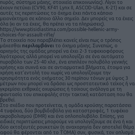
πυρός, σύστημα μάχης, στοιχεία επικοινωνίας). Λίγοι το
έχουν πετύχει (CV90, KF41 Lynx II, ASCOD-Ulan, K-21) και σε
αυτές τις περιπτώσεις το όχημα έχει πάντα κάποιο
μειονέκτημα σε κάποιο άλλο σημείο. Δεν μπορείς να τα έχεις
όλα (κι αν τα έχεις, θα πρέπει να τα πληρώσεις).
https://www.ptisidiastima.com/possible-hellenic-army-
choices-for-assault-rifle/
Το στοιχείο που παραβλέπει κανείς είναι πως ο τρόπος
μάχεσθαι
περιλαμβάνει
το όχημα μάχης. Συνεπώς, ο
αρχηγός της ομάδας μπορεί να έχει 2-3 τυφεκιοφόρους
λιγότερους αλλά μπορεί να υπολογίζει σε ένα αυτόματο
πυροβόλο των 25-40 χλσ., ένα επιπλέον πολυβόλο γενικής
χρήσης και συχνά και σε αντιαρματικά βλήματα, έτοιμα για
χρήση κατ’εντολή του χωρίς να υπολογίζουμε την
χρησιμότητα ενός οχήματος 30 περίπου τόνων με ύψος 3
μέτρων που μπορεί να δράσει ως προστατευτικό τείχος ή να
γκρεμίσει εχθρικές οχυρώσεις ή τοίχους ανάλογα με τη
φαντασία του επικεφαλής στην τακτική κατάσταση που θα
βρεθεί.
Στο σχέδιο που προτείνεται, η ομάδα κρούσης παρατάσσει
4 τυφέκια, δύο βομβιδοβόλα για καταστροφές, 1 τυφέκιο
ακροβολισμού (DMR) και ένα οπλοπολυβόλο. Επίσης, για
ειδικές περιπτώσεις μπορούμε να υπολογίζουμε σε ένα ή και
δύο εκτοξευτές ρουκετών (η αναχορηγία δεν αποτελεί θέμα
αφού θα φέρονται από το ΤΟΜΑ) συν, φυσικά, τον οπλισμό