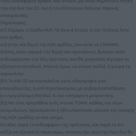
Πολυ ενδιαφέρον άρθρο, που ανοίγει μια πολύ σημαντική πτυχή
του πυρήνα του ΕΣ. Αυτή του Ελληνικού Πεζικού. Μερικές
επισημάνσεις.
Παραλειψεις:
α1) Σήμερα, η Ομάδα Μ/Κ ΠΖ είναι 8 άτομα, κι όχι 10 όπως λετε
στο άρθρο.
α2) στην νέα δομή της Μ/Κ ομάδας, που είναι τα 2 ΜΙΝΙΜΙ;
Επίσης, όσον αφορά την δομή που προτείνετε, βρίσκω πολύ
ενδιαφέρουσα την όλη πρόταση, που θα μπορούσε σίγουρα να
εξεταστεί επιτελικά. Απαιτεί όμως να γίνουν πολλά. Σίγουρα τα
παρακάτω:
β1) Το ΜΚ ΠΖ να αποτελείται κατά πλειοψηφία από
επαγγελματίες, ή από στρατευσιμους με σοβαρή εκπαίδευση
(==>μεγαλύτερη θητεία). Κι όχι η σημερινή μετριότητα.
β2) Να γίνει προμήθεια ενός ικανού ΤΟΜΑ, καθώς και νέων
ατομ.υλικων, προκειμένου η ήδη υπάρχουσα μείωση της οροφής
της Μ/Κ ομάδας να έχει νόημα.
Εντέλει, παρα το ενδιαφέρον της πρότασης, και παρά το ότι
αξίζει να εξεταστεί περεταιρω, πιστεύω (εκ πρώτης) πως δεν θα