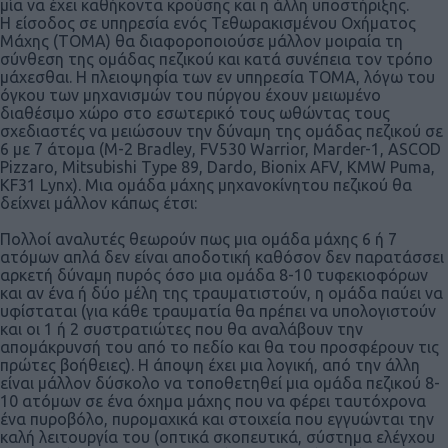
μία να έχει καθήκοντα κρούσης και η άλλη υποστήριξης.
H είσοδος σε υπηρεσία ενός Τεθωρακισμένου Οχήματος
Μάχης (ΤΟΜΑ) θα διαφοροποιούσε μάλλον μοιραία τη
σύνθεση της ομάδας πεζικού και κατά συνέπεια τον τρόπο
μάχεσθαι. Η πλειοψηφία των εν υπηρεσία ΤΟΜΑ, λόγω του
όγκου των μηχανισμών του πύργου έχουν μειωμένο
διαθέσιμο χώρο στο εσωτερικό τους ωθώντας τους
σχεδιαστές να μειώσουν την δύναμη της ομάδας πεζικού σε
6 με 7 άτομα (M-2 Bradley, FV530 Warrior, Marder-1, ASCOD
Pizzaro, Mitsubishi Type 89, Dardo, Bionix AFV, KMW Puma,
KF31 Lynx). Μια ομάδα μάχης μηχανοκίνητου πεζικού θα
δείχνει μάλλον κάπως έτσι:
Πολλοί αναλυτές θεωρούν πως μια ομάδα μάχης 6 ή 7
ατόμων απλά δεν είναι αποδοτική καθόσον δεν παρατάσσει
αρκετή δύναμη πυρός όσο μια ομάδα 8-10 τυφεκιοφόρων
και αν ένα ή δύο μέλη της τραυματιστούν, η ομάδα παύει να
υφίσταται (για κάθε τραυματία θα πρέπει να υπολογιστούν
και οι 1 ή 2 συστρατιώτες που θα αναλάβουν την
απομάκρυνσή του από το πεδίο και θα του προσφέρουν τις
πρώτες βοήθειες). Η άποψη έχει μια λογική, από την άλλη
είναι μάλλον δύσκολο να τοποθετηθεί μια ομάδα πεζικού 8-
10 ατόμων σε ένα όχημα μάχης που να φέρει ταυτόχρονα
ένα πυροβόλο, πυρομαχικά και στοιχεία που εγγυώνται την
καλή λειτουργία του (οπτικά σκοπευτικά, σύστημα ελέγχου