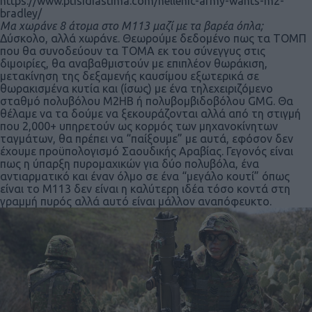
https://www.ptisidiastima.com/hellenic-army-wants-m2-
bradley/
Μα χωράνε 8 άτομα στο Μ113 μαζί με τα βαρέα όπλα;
Δύσκολο, αλλά χωράνε. Θεωρούμε δεδομένο πως τα ΤΟΜΠ
που θα συνοδεύουν τα ΤΟΜΑ εκ του σύνεγγυς στις
διμοιρίες, θα αναβαθμιστούν με επιπλέον θωράκιση,
μετακίνηση της δεξαμενής καυσίμου εξωτερικά σε
θωρακισμένα κυτία και (ίσως) με ένα τηλεχειριζόμενο
σταθμό πολυβόλου M2HB ή πολυβομβιδοβόλου GMG. Θα
θέλαμε να τα δούμε να ξεκουράζονται αλλά από τη στιγμή
που 2,000+ υπηρετούν ως κορμός των μηχανοκίνητων
ταγμάτων, θα πρέπει να “παίξουμε” με αυτά, εφόσον δεν
έχουμε προϋπολογισμό Σαουδικής Αραβίας. Γεγονός είναι
πως η ύπαρξη πυρομαχικών για δύο πολυβόλα, ένα
αντιαρματικό και έναν όλμο σε ένα “μεγάλο κουτί” όπως
είναι το Μ113 δεν είναι η καλύτερη ιδέα τόσο κοντά στη
γραμμή πυρός αλλά αυτό είναι μάλλον αναπόφευκτο.