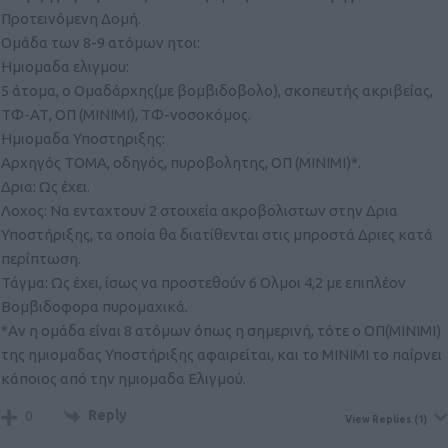
Προτεινόμενη Δομή.
Ομάδα των 8-9 ατόμων ητοι:
Ημιομαδα ελιγμου:
5 άτομα, ο Ομαδάρχης(με βομβιδοβολο), σκοπευτής ακριβείας,
ΤΦ-ΑΤ, ΟΠ (ΜΙΝΙΜΙ), ΤΦ-νοσοκόμος.
Ημιομαδα Υποστηριξης:
Αρχηγός ΤΟΜΑ, οδηγός, πυροβολητης, ΟΠ (ΜΙΝΙΜΙ)*.
Δρια: Ως έχει.
Λοχος: Να ενταχτουν 2 στοιχεία ακροβολιστων στην Δρια
Υποστήριξης, τα οποία θα διατίθενται στις μπροστά Δριες κατά
περίπτωση.
Τάγμα: Ως έχει, ίσως να προστεθούν 6 Ολμοι 4,2 με επιπλέον
Βομβιδοφορα πυρομαχικά.
*Αν η ομάδα είναι 8 ατόμων όπως η σημερινή, τότε ο ΟΠ(ΜΙΝΙΜΙ)
της ημιομαδας Υποστήριξης αφαιρείται, και το ΜΙΝΙΜΙ το παίρνει
κάποιος από την ημιομαδα Ελιγμού.
Reply
0
View Replies
(1)