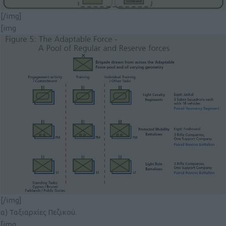
[/img]
[img
[/img]
α) Ταξιαρχίες Πεζικού.
[img