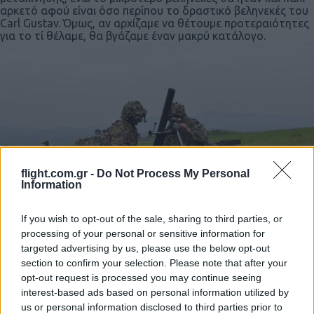
αρκετό αφού είναι όσο περίπου το δραστικό βεληνεκές του
Carl Gustav. Όμως, αν αρχίζαμε να θέτουμε προτεραιότητες
για το τί θέλαμε, θα βγάζαμε έναν μακρύ κατάλογο.
flight.com.gr -
Do Not Process My Personal
Information
If you wish to opt-out of the sale, sharing to third parties, or
processing of your personal or sensitive information for
targeted advertising by us, please use the below opt-out
section to confirm your selection. Please note that after your
Ταιριάζουν όλα αυτά στην Ελλάδα;
opt-out request is processed you may continue seeing
Καλή ερώτηση! Ίσως η πιο κρίσιμη αλλά δηλώνουμε
interest-based ads based on personal information utilized by
αναρμόδιοι να απαντήσουμε σε μια τόσο τεχνική ερώτηση.
us or personal information disclosed to third parties prior to
Η παραπάνω ανάλυση έρχεται από την μικρή εμπειρία στις