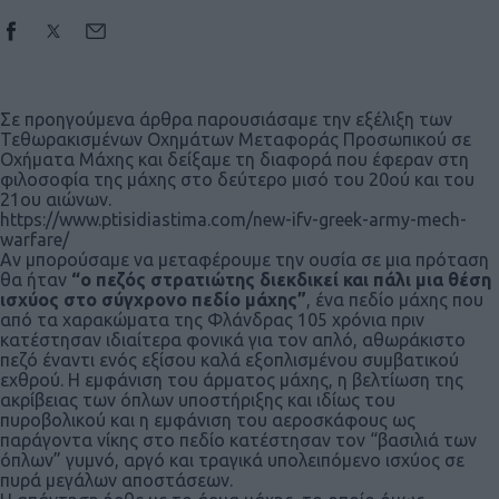
Σε προηγούμενα άρθρα παρουσιάσαμε την εξέλιξη των
Τεθωρακισμένων Οχημάτων Μεταφοράς Προσωπικού σε
Οχήματα Μάχης και δείξαμε τη διαφορά που έφεραν στη
φιλοσοφία της μάχης στο δεύτερο μισό του 20ού και του
21ου αιώνων.
https://www.ptisidiastima.com/new-ifv-greek-army-mech-
warfare/
Αν μπορούσαμε να μεταφέρουμε την ουσία σε μια πρόταση
θα ήταν
“ο πεζός στρατιώτης διεκδικεί και πάλι μια θέση
ισχύος στο σύγχρονο πεδίο μάχης”
, ένα πεδίο μάχης που
από τα χαρακώματα της Φλάνδρας 105 χρόνια πριν
κατέστησαν ιδιαίτερα φονικά για τον απλό, αθωράκιστο
πεζό έναντι ενός εξίσου καλά εξοπλισμένου συμβατικού
εχθρού. Η εμφάνιση του άρματος μάχης, η βελτίωση της
ακρίβειας των όπλων υποστήριξης και ιδίως του
πυροβολικού και η εμφάνιση του αεροσκάφους ως
παράγοντα νίκης στο πεδίο κατέστησαν τον “βασιλιά των
όπλων” γυμνό, αργό και τραγικά υπολειπόμενο ισχύος σε
πυρά μεγάλων αποστάσεων.