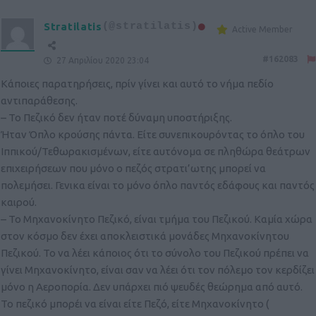
Stratilatis
(@stratilatis)
Active Member
#162083
27 Απριλίου 2020 23:04
Κάποιες παρατηρήσεις, πρίν γίνει και αυτό το νήμα πεδίο
αντιπαράθεσης.
– Το Πεζικό δεν ήταν ποτέ δύναμη υποστήριξης.
Ήταν Όπλο κρούσης πάντα. Είτε συνεπικουρόντας το όπλο του
Ιππικού/Τεθωρακισμένων, είτε αυτόνομα σε πληθώρα θεάτρων
επιχειρήσεων που μόνο ο πεζός στρατι’ωτης μπορεί να
πολεμήσει. Γενικα είναι το μόνο όπλο παντός εδάφους και παντός
καιρού.
– Το Μηχανοκίνητο Πεζικό, είναι τμήμα του Πεζικού. Καμία χώρα
στον κόσμο δεν έχει αποκλειστικά μονάδες Μηχανοκίνητου
Πεζικού. Το να λέει κάποιος ότι το σύνολο του Πεζικού πρέπει να
γίνει Μηχανοκίνητο, είναι σαν να λέει ότι τον πόλεμο τον κερδίζει
μόνο η Αεροπορία. Δεν υπάρχει πιό ψευδές θεώρημα από αυτό.
Το πεζικό μπορέι να είναι είτε Πεζό, είτε Μηχανοκίνητο (