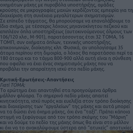
οχημάτων μάχης με πυροβόλα υποστήριξης, ομάδες
κρούσης σε μικρογραφίες μαχών κερδίζοντας εμπειρία για τη
διαχείριση στη συνέχεια μεγαλύτερων σχηματισμών.
Σε επίπεδο τάγματος, θα μπορούσαμε να επαναλάβουμε το
ίδιο σχήμα, με τέσσερις λόχους μηχανοκίνητου πεζικού και
επιπλέον όπλα υποστηρίξεως (αυτοκινούμενους όλμους των
106/120 χλσ., Μ-901), παρατάσσοντας έτσι 32 ΤΟΜΑ, 16
ΤΟΜΠ, συν οχήματα όπλων, τεχνικής υποστήριξης,
επικοινωνιών, διοίκησης κλπ. Φυσικά, αν υπολογίσαμε 35
άτομα περίπου στη διμοιρία, ο λόχος θα παρατάσσει περί τα
180 άτομα και το τάγμα 800-900 αλλά αυτή είναι η σύνθεση
που οφείλει να έχει ένας σχηματισμός μάχης που να
προβάλει την απαραίτητη ισχύ στο πεδίο μάχης.
Κριτική-Ερωτήσεις-Απαντήσεις
Γιατί ΤΟΜΑ;
Το ερώτημα έχει απαντηθεί στα προηγούμενα άρθρα
μάλλον φλύαρα. Το σημερινό πεδίο μάχης απαιτεί
κινητικότητα, ισχύ πυρός και ευελιξία στον τρόπο διοίκησης
και διαχείρισης των “εργαλείων” της μάχης και αυτά μπορεί
να τα δώσει ένα όχημα μάχης, όχι ένα “ταξί”. Πρέπει κάποια
στιγμή να ξεφύγουμε από τον τρόπο σκέψης του “Μάρνη”
και να δούμε το πεδίο της μάχης όπως θα είναι στο μέλλον
κι όχι να το ανακαλύψουμε ύστερα από “ατυχείς” αποτυχίες.