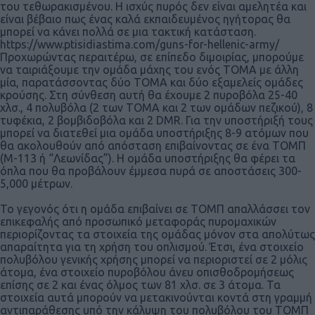
του τεθωρακισμένου. Η ισχύς πυρός δεν είναι αμελητέα και
είναι βέβαιο πως ένας καλά εκπαιδευμένος ηγήτορας θα
μπορεί να κάνει πολλά σε μια τακτική κατάσταση.
https://www.ptisidiastima.com/guns-for-hellenic-army/
Προχωρώντας περαιτέρω, σε επίπεδο διμοιρίας, μπορούμε
να ταιριάξουμε την ομάδα μάχης του ενός ΤΟΜΑ με άλλη
μία, παρατάσσοντας δύο ΤΟΜΑ και δύο εξαμελείς ομάδες
κρούσης. Στη σύνθεση αυτή θα έχουμε 2 πυροβόλα 25-40
χλσ., 4 πολυβόλα (2 των ΤΟΜΑ και 2 των ομάδων πεζικού), 8
τυφέκια, 2 βομβιδοβόλα και 2 DMR. Για την υποστήριξή τους
μπορεί να διατεθεί μια ομάδα υποστήριξης 8-9 ατόμων που
θα ακολουθούν από απόσταση επιβαίνοντας σε ένα ΤΟΜΠ
(Μ-113 ή “Λεωνίδας”). Η ομάδα υποστήριξης θα φέρει τα
όπλα που θα προβάλουν έμμεσα πυρά σε αποστάσεις 300-
5,000 μέτρων.
Το γεγονός ότι η ομάδα επιβαίνει σε ΤΟΜΠ απαλλάσσει τον
επικεφαλής από προσωπικό μεταφοράς πυρομαχικών
περιορίζοντας τα στοιχεία της ομάδας μόνον στα απολύτως
απαραίτητα για τη χρήση του οπλισμού. Έτσι, ένα στοιχείο
πολυβόλου γενικής χρήσης μπορεί να περιοριστεί σε 2 μόλις
άτομα, ένα στοιχείο πυροβόλου άνευ οπισθοδρομήσεως
επίσης σε 2 και ένας όλμος των 81 χλσ. σε 3 άτομα. Τα
στοιχεία αυτά μπορούν να μετακινούνται κοντά στη γραμμή
αντιπαράθεσης υπό την κάλυψη του πολυβόλου του ΤΟΜΠ