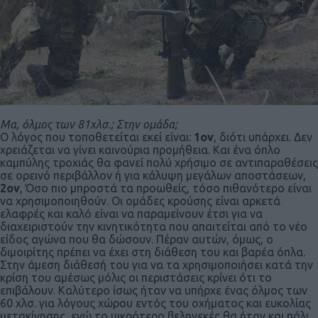
Μα, όλμος των 81χλσ.; Στην ομάδα;
Ο λόγος που τοποθετείται εκεί είναι:
1ον
, διότι υπάρχει. Δεν
χρειάζεται να γίνει καινούρια προμήθεια. Και ένα όπλο
καμπύλης τροχιάς θα φανεί πολύ χρήσιμο σε αντιπαραθέσεις
σε ορεινό περιβάλλον ή για κάλυψη μεγάλων αποστάσεων,
2ον
, Όσο πιο μπροστά τα προωθείς, τόσο πιθανότερο είναι
να χρησιμοποιηθούν. Οι ομάδες κρούσης είναι αρκετά
ελαφρές και καλό είναι να παραμείνουν έτσι για να
διαχειριστούν την κινητικότητα που απαιτείται από το νέο
είδος αγώνα που θα δώσουν. Πέραν αυτών, όμως, ο
διμοιρίτης πρέπει να έχει στη διάθεση του και βαρέα όπλα.
Στην άμεση διάθεσή του για να τα χρησιμοποιήσει κατά την
κρίση του αμέσως μόλις οι περιστάσεις κρίνει ότι το
επιβάλουν. Καλύτερο ίσως ήταν να υπήρχε ένας όλμος των
60 χλσ. για λόγους χώρου εντός του οχήματος και ευκολίας
μετακίνησης, ενώ το μικρότερο βεληνεκές θα ήταν και πάλι