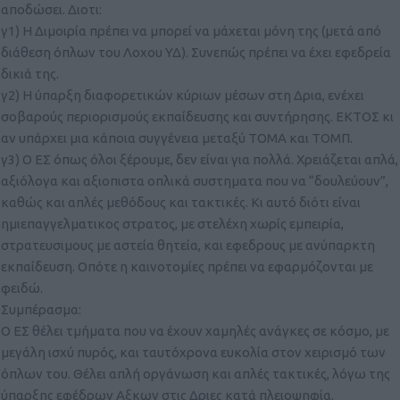
αποδώσει. Διοτι:
γ1) Η Διμοιρία πρέπει να μπορεί να μάχεται μόνη της (μετά από
διάθεση όπλων του Λοχου ΥΔ). Συνεπώς πρέπει να έχει εφεδρεία
δικιά της.
γ2) Η ύπαρξη διαφορετικών κύριων μέσων στη Δρια, ενέχει
σοβαρούς περιορισμούς εκπαίδευσης και συντήρησης. ΕΚΤΟΣ κι
αν υπάρχει μια κάποια συγγένεια μεταξύ ΤΟΜΑ και ΤΟΜΠ.
γ3) Ο ΕΣ όπως όλοι ξέρουμε, δεν είναι για πολλά. Χρειάζεται απλά,
αξιόλογα και αξιοπιστα οπλικά συστηματα που να “δουλεύουν”,
καθώς και απλές μεθόδους και τακτικές. Κι αυτό διότι είναι
ημιεπαγγελματικος στρατος, με στελέχη χωρίς εμπειρία,
στρατευσιμους με αστεία θητεία, και εφεδρους με ανύπαρκτη
εκπαίδευση. Οπότε η καινοτομίες πρέπει να εφαρμόζονται με
φειδώ.
Συμπέρασμα:
Ο ΕΣ θέλει τμήματα που να έχουν χαμηλές ανάγκες σε κόσμο, με
μεγάλη ισχύ πυρός, και ταυτόχρονα ευκολία στον χειρισμό των
όπλων του. Θέλει απλή οργάνωση και απλές τακτικές, λόγω της
ύπαρξης εφέδρων Αξκων στις Δριες κατά πλειοψηφία.