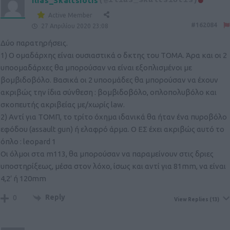
Ilias_Skaltsiotis
(@ilias_skaltsiotis)
Active Member
#162084
27 Απριλίου 2020 23:08
Δύο παρατηρήσεις.
1) Ο ομαδάρχης είναι ουσιαστικά ο δκτης του ΤΟΜΑ. Άρα και οι 2
υποομαδάρχες θα μπορούσαν να είναι εξοπλισμένοι με
βομβιδοβόλο. Βασικά οι 2 υποομάδες θα μπορούσαν να έχουν
ακριβώς την ίδια σύνθεση : βομβιδοβόλο, οπλοπολυβόλο και
σκοπευτής ακριβείας με/χωρίς law.
2) Αντί για ΤΟΜΠ, το τρίτο όχημα ιδανικά θα ήταν ένα πυροβόλο
εφόδου (assault gun) ή ελαφρό άρμα. Ο ΕΣ έχει ακριβώς αυτό το
όπλο : leopard 1
Οι όλμοι στα m113, θα μπορούσαν να παραμείνουν στις δριες
υποστηρίξεως, μέσα στον λόχο, ίσως και αντί για 81mm, να είναι
4,2′ ή 120mm
Reply
0
View Replies
(13)