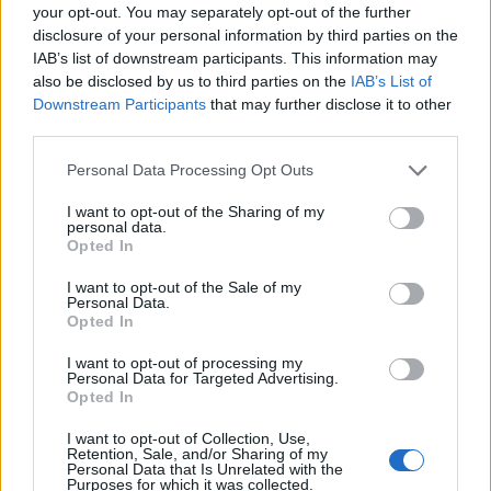
τάξεις του Στρατού Ξηράς, την ενασχόληση χρόνια με την
your opt-out. You may separately opt-out of the further
ανάλυση των παλιών και σύγχρονων επιχειρήσεων και την
disclosure of your personal information by third parties on the
αγωνία μας, όπως και τη δική σας, για το παρόν και μέλλον
IAB’s list of downstream participants. This information may
του Έλληνα πεζού στρατιώτη. Τα υπόλοιπα καλό είναι να τα
also be disclosed by us to third parties on the
IAB’s List of
αφήσουμε στους επαγγελματίες και στην κρίση τους και
Downstream Participants
that may further disclose it to other
κάθε καλοπροαίρετη κριτική, δεκτή.
third parties.
Please note that this website/app uses one or more Google
Personal Data Processing Opt Outs
services and may gather and store information including but
not limited to your visit or usage behaviour. You may click to
I want to opt-out of the Sharing of my
personal data.
grant or deny consent to Google and its third-party tags to
Opted In
use your data for below specified purposes in below Google
consent section.
I want to opt-out of the Sale of my
Ακολουθήστε το
ΠΤΗΣΗ
στο
Google News
Personal Data.
Opted In
και μάθετε πρώτοι όλες τις ειδήσεις.
Τα άρθρα που δημοσιεύονται στο flight.com.gr εκφράζουν
I want to opt-out of processing my
Personal Data for Targeted Advertising.
τους συντάκτες τους κι όχι απαραίτητα τον ιστότοπο.
Opted In
Απαγορεύεται η αναδημοσίευση χωρίς γραπτή έγκριση. Σε
I want to opt-out of Collection, Use,
αντίθετη περίπτωση θα λαμβάνονται νομικά μέτρα. Ο
Retention, Sale, and/or Sharing of my
Personal Data that Is Unrelated with the
ιστότοπος διατηρεί το δικαίωμα ελέγχου των σχολίων, τα
Purposes for which it was collected.