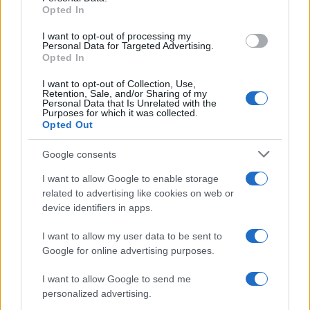
#729396
20 Μαΐου 2026 09:36
Opted In
Η Ελλάδα είναι, κατά τη γνώμη μου, μια χώρα με πολύ μεγάλες
I want to opt-out of processing my
δυνατότητες. Το μόνο στοιχείο που μου δημιουργεί αμφιβολίες
Personal Data for Targeted Advertising.
είναι ότι διαθέτει έναν αρκετά γερασμένο πληθυσμό.
Opted In
Όλα τα θετικά σενάρια για το μέλλον της Ελλάδας τα θεωρώ
I want to opt-out of Collection, Use,
απόλυτα ταιριαστά για μια τόσο σπουδαία χώρα. Λογικά, η
Retention, Sale, and/or Sharing of my
Personal Data that Is Unrelated with the
Ελλάδα θα έπρεπε να μπορεί να πετύχει όσα πέτυχε η Αυστρία
Purposes for which it was collected.
εκατό φορές περισσότερο.
Opted Out
Όμως, με μια κοινωνία που γερνάει, μοιάζει κάπως σαν να
Google consents
προσπαθεί κάποιος να πραγματοποιήσει στα 55 του όσα δεν
κατάφερε στα 20 του. Για να μπορέσει η Ελλάδα να υλοποιήσει
I want to allow Google to enable storage
αυτά τα μεγάλα σχέδια και τις φιλοδοξίες της, ο μέσος όρος
related to advertising like cookies on web or
ηλικίας θα έπρεπε ίσως να είναι πιο κοντά στα 32 παρά στα 48.
device identifiers in apps.
Reply
0
I want to allow my user data to be sent to
Google for online advertising purposes.
I want to allow Google to send me
personalized advertising.