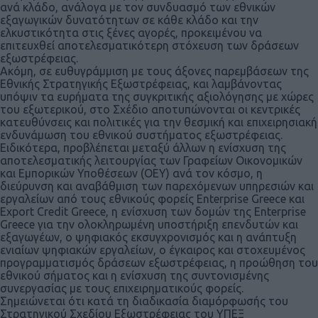
ανά κλάδο, ανάλογα με τον συνδυασμό των εθνικών
εξαγωγικών δυνατότητων σε κάθε κλάδο και την
ελκυστικότητα στις ξένες αγορές, προκειμένου να
επιτευχθεί αποτελεσματικότερη στόχευση των δράσεων
εξωστρέφειας.
Ακόμη, σε ευθυγράμμιση με τους άξονες παρεμβάσεων της
Εθνικής Στρατηγικής Εξωστρέφειας, και λαμβάνοντας
υπόψιν τα ευρήματα της συγκριτικής αξιολόγησης με χώρες
του εξωτερικού, στο Σχέδιο αποτυπώνονται οι κεντρικές
κατευθύνσεις και πολιτικές για την θεσμική και επιχειρησιακή
ενδυνάμωση του εθνικού συστήματος εξωστρέφειας.
Ειδικότερα, προβλέπεται μεταξύ άλλων η ενίσχυση της
αποτελεσματικής λειτουργίας των Γραφείων Οικονομικών
και Εμπορικών Υποθέσεων (ΟΕΥ) ανά τον κόσμο, η
διεύρυνση και αναβάθμιση των παρεχόμενων υπηρεσιών και
εργαλείων από τους εθνικούς φορείς Enterprise Greece και
Export Credit Greece, η ενίσχυση των δομών της Enterprise
Greece για την ολοκληρωμένη υποστήριξη επενδυτών και
εξαγωγέων, ο ψηφιακός εκσυγχρονισμός και η ανάπτυξη
ενιαίων ψηφιακών εργαλείων, ο έγκαιρος και στοχευμένος
προγραμματισμός δράσεων εξωστρέφειας, η προώθηση του
εθνικού σήματος και η ενίσχυση της συντονισμένης
συνεργασίας με τους επιχειρηματικούς φορείς.
Σημειώνεται ότι κατά τη διαδικασία διαμόρφωσής του
Στρατηγικού Σχεδίου Εξωστρέφειας του ΥΠΕΞ