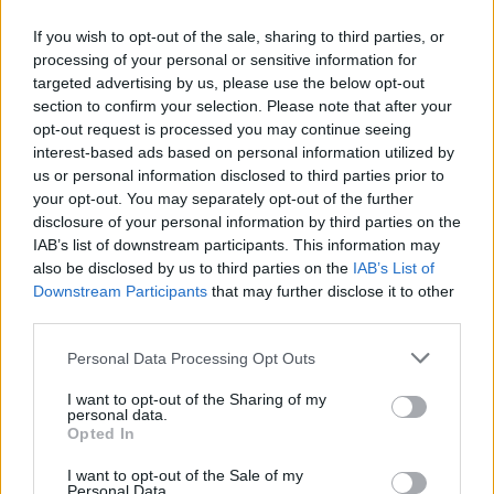
Login
If you wish to opt-out of the sale, sharing to third parties, or
processing of your personal or sensitive information for
Please login to comment
targeted advertising by us, please use the below opt-out
section to confirm your selection. Please note that after your
3
COMMENTS
opt-out request is processed you may continue seeing
interest-based ads based on personal information utilized by
Oldest
us or personal information disclosed to third parties prior to
your opt-out. You may separately opt-out of the further
disclosure of your personal information by third parties on the
photographix
(@photographix)
IAB’s list of downstream participants. This information may
Noble Member
also be disclosed by us to third parties on the
IAB’s List of
#729296
19 Μαΐου 2026 20:15
Downstream Participants
that may further disclose it to other
third parties.
Να λύσει το φορολογικό και της δικαιοσύνης και θα δει πως θα
πέφτουν οι επενδύσεις κατά ριπας
Please note that this website/app uses one or more Google
Personal Data Processing Opt Outs
services and may gather and store information including but
Reply
3
View Replies
(1)
not limited to your visit or usage behaviour. You may click to
I want to opt-out of the Sharing of my
personal data.
grant or deny consent to Google and its third-party tags to
Opted In
use your data for below specified purposes in below Google
karpat
(@karpat)
consent section.
Member
I want to opt-out of the Sale of my
Personal Data.