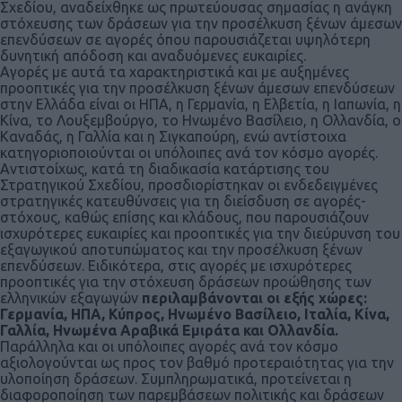
Σχεδίου, αναδείχθηκε ως πρωτεύουσας σημασίας η ανάγκη
στόχευσης των δράσεων για την προσέλκυση ξένων άμεσων
επενδύσεων σε αγορές όπου παρουσιάζεται υψηλότερη
δυνητική απόδοση και αναδυόμενες ευκαιρίες.
Αγορές με αυτά τα χαρακτηριστικά και με αυξημένες
προοπτικές για την προσέλκυση ξένων άμεσων επενδύσεων
στην Ελλάδα είναι οι ΗΠΑ, η Γερμανία, η Ελβετία, η Ιαπωνία, η
Κίνα, το Λουξεμβούργο, το Ηνωμένο Βασίλειο, η Ολλανδία, ο
Καναδάς, η Γαλλία και η Σιγκαπούρη, ενώ αντίστοιχα
κατηγοριοποιούνται οι υπόλοιπες ανά τον κόσμο αγορές.
Αντιστοίχως, κατά τη διαδικασία κατάρτισης του
Στρατηγικού Σχεδίου, προσδιορίστηκαν οι ενδεδειγμένες
στρατηγικές κατευθύνσεις για τη διείσδυση σε αγορές-
στόχους, καθώς επίσης και κλάδους, που παρουσιάζουν
ισχυρότερες ευκαιρίες και προοπτικές για την διεύρυνση του
εξαγωγικού αποτυπώματος και την προσέλκυση ξένων
επενδύσεων. Ειδικότερα, στις αγορές με ισχυρότερες
προοπτικές για την στόχευση δράσεων προώθησης των
ελληνικών εξαγωγών
περιλαμβάνονται οι εξής χώρες:
Γερμανία, ΗΠΑ, Κύπρος, Ηνωμένο Βασίλειο, Ιταλία, Κίνα,
Γαλλία, Ηνωμένα Αραβικά Εμιράτα και Ολλανδία.
Παράλληλα και οι υπόλοιπες αγορές ανά τον κόσμο
αξιολογούνται ως προς τον βαθμό προτεραιότητας για την
υλοποίηση δράσεων. Συμπληρωματικά, προτείνεται η
διαφοροποίηση των παρεμβάσεων πολιτικής και δράσεων