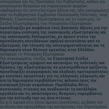
υπουργείων και της Προεδρίας της Κυβέρνησης, καθώς και
εκπρόσωποι θεσμικών και παραγωγικών φορέων.
«Δεδομένου ότι αποτελεί κύριο άξονα της, ήδη εγκεκριμένης
από το Κυβερνητικό Συμβούλιο Οικονομικής Πολιτικής, νέας
Εθνικής Στρατηγικής Εξωστρέφειας για τη χώρα μας, το
Σχέδιο Εξωστρέφειας του Υπουργείου Εξωτερικών
προσδιορίζει με σαφήνεια τους βασικούς άξονες για την
περαιτέρω ενίσχυση της οικονομικής εξωστρέφειας και
της οικονομικής διπλωματίας, με άμεσο στόχο την
προσέλκυση επενδύσεων υψηλού αντικτύπου από το
εξωτερικό, την τόνωση της επιχειρηματικότητας και τη
δημιουργία νέων θέσεων εργασίας στην Ελλάδα»
,
αναφέρει το Υπουργείο Εξωτερικών.
Πιο συγκεκριμένα, τονίζει,
το Στρατηγικό Σχέδιο
Εξωστρέφειας ιεραρχεί και κατανέμει τις πολιτικές και
δράσεις της εξωστρέφειας σε μεσοπρόθεσμο ορίζοντα,
προσδιορίζει γεωγραφικές και κλαδικές προτεραιότητες
με ευνοϊκές προοπτικές για τις ελληνικές εξαγωγές και
για τη δημιουργία περιβάλλοντος φιλικού προς την
εισαγωγή ξένων κεφαλαίων. Παράλληλα, θέτει
ποσοτικούς στόχους και αναδεικνύει τα κατάλληλα
εργαλεία και τις απαιτούμενες θεσμικές παρεμβάσεις
για την επίτευξη των ως άνω στόχων.
Σε ό,τι αφορά στις ξένες άμεσες επενδύσεις, με βάση την
ανάλυση που προηγήθηκε της κατάρτισης του Στρατηγικού