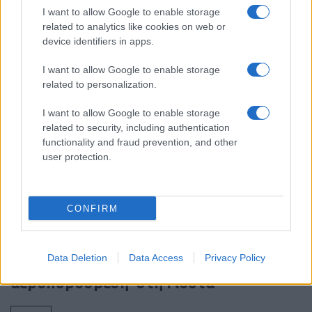
I want to allow Google to enable storage
related to analytics like cookies on web or
device identifiers in apps.
Ροή Ειδήσεων
I want to allow Google to enable storage
related to personalization.
I want to allow Google to enable storage
related to security, including authentication
Η Χαμάς δηλώνει εκ νέου έτοιμη να
functionality and fraud prevention, and other
εφαρμόσει το σχέδιο των ΗΠΑ για τη
user protection.
Γάζα
20:59
CONFIRM
Data Deletion
Data Access
Privacy Policy
Συντριβή Sikorsky CH-54A Tarhe σε
αεροπυρόσβεση στη Γιούτα