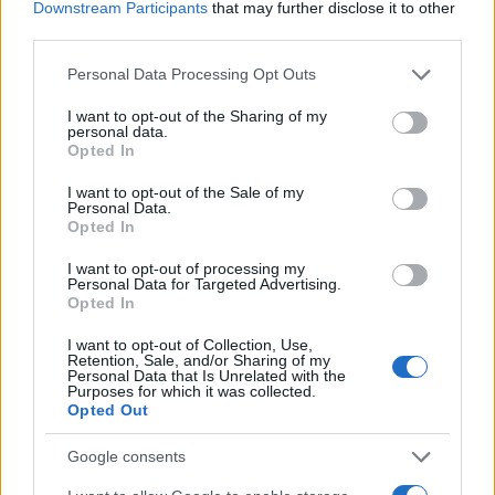
Downstream Participants
that may further disclose it to other
third parties.
Please note that this website/app uses one or more Google
Personal Data Processing Opt Outs
Συντριβή MQ-9AReaper στο Τζιμπουτί
services and may gather and store information including but
not limited to your visit or usage behaviour. You may click to
I want to opt-out of the Sharing of my
personal data.
grant or deny consent to Google and its third-party tags to
19:20
Opted In
use your data for below specified purposes in below Google
consent section.
I want to opt-out of the Sale of my
Personal Data.
Opted In
Συρία και Ρωσία υπέγραψαν μνημόνιο
κατανόησης για το μέλλον των
I want to opt-out of processing my
Personal Data for Targeted Advertising.
ρωσικών βάσεων
Opted In
I want to opt-out of Collection, Use,
19:09
Retention, Sale, and/or Sharing of my
Personal Data that Is Unrelated with the
Purposes for which it was collected.
Opted Out
Οι ρωσικές δυνάμεις πλησιάζουν
Google consents
Σλοβιάνσκ και Κραματόρσκ – Η πίεση
αυξάνεται στην Ανατολική Ουκρανία