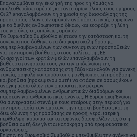
Επαναλαμβάνει την έκκλησή της προς τη Χαμάς να
απελευθερώσει αμέσως και άνευ όρων όλους τους ομήρους.
Οι 27 επαναλαμβάνουν τη σημασία της διασφάλισης της
προστασίας όλων των αμάχων ανά πάσα στιγμή, σύμφωνα
με το διεθνές ανθρωπιστικό δίκαιο, και εκφράζει τη λύπη
του για όλες τις απώλειες αμάχων.
Το Ευρωπαϊκό Συμβούλιο εξέτασε την κατάσταση και τη
συνέχεια που δόθηκε στα διάφορα σκέλη δράσης,
συμπεριλαμβανομένων των συντονισμένων προσπαθειών
για την παροχή βοήθειας στους πολίτες της ΕΕ.
Οι αρχηγοί των κρατών-μελών επαναλαμβάνουν τη
βαθύτατη ανησυχία τους για την επιδείνωση της
ανθρωπιστικής κατάστασης στη Γάζα και καλούν για συνεχή,
ταχεία, ασφαλή και απρόσκοπτη ανθρωπιστική πρόσβαση
και βοήθεια (προκειμένου αυτή) να φτάσει σε όσους έχουν
ανάγκη μέσω όλων των απαραίτητων μέτρων,
συμπεριλαμβανομένων ανθρωπιστικών διαδρόμων και
παύσεων για ανθρωπιστικές ανάγκες. Η Ευρωπαϊκή Ένωση
θα συνεργαστεί στενά με τους εταίρους στην περιοχή για
την προστασία των αμάχων, την παροχή βοήθειας και τη
διευκόλυνση της πρόσβασης σε τροφή, νερό, ιατρική
περίθαλψη, καύσιμα και καταφύγιο, διασφαλίζοντας ότι η
βοήθεια αυτή δεν γίνεται κατάχρηση από τρομοκρατικές
οργανώσεις.
Επίσης, το Ευρωπαϊκό Συμβούλιο υπενθυμίζει την ανάγκη να