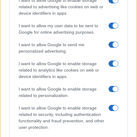
I want to allow Google to enable storage
related to advertising like cookies on web or
device identifiers in apps.
18:40
I want to allow my user data to be sent to
Google for online advertising purposes.
ΣΑΝ ΣΗΜΕΡΑ – 9 Αυγούστου 1942:
I want to allow Google to send me
Ναυμαχία της νήσου Σάβο, οι Ιάπωνες
personalized advertising.
νικούν το Αμερικανικό Ναυτικό
I want to allow Google to enable storage
related to analytics like cookies on web or
18:01
device identifiers in apps.
I want to allow Google to enable storage
related to personalization.
Ιρανικός πύραυλος έπληξε τάνκερ των
ΗΑΕ στα Στενά του Ορμούζ
I want to allow Google to enable storage
related to security, including authentication
functionality and fraud prevention, and other
17:20
user protection.