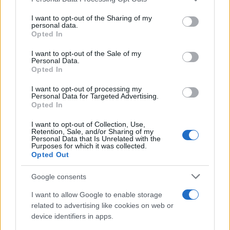
services and may gather and store information including but
not limited to your visit or usage behaviour. You may click to
I want to opt-out of the Sharing of my
personal data.
grant or deny consent to Google and its third-party tags to
Opted In
use your data for below specified purposes in below Google
consent section.
I want to opt-out of the Sale of my
Personal Data.
Opted In
I want to opt-out of processing my
Personal Data for Targeted Advertising.
Opted In
I want to opt-out of Collection, Use,
Retention, Sale, and/or Sharing of my
Personal Data that Is Unrelated with the
Purposes for which it was collected.
Opted Out
Google consents
I want to allow Google to enable storage
Ροή Ειδήσεων
related to advertising like cookies on web or
device identifiers in apps.