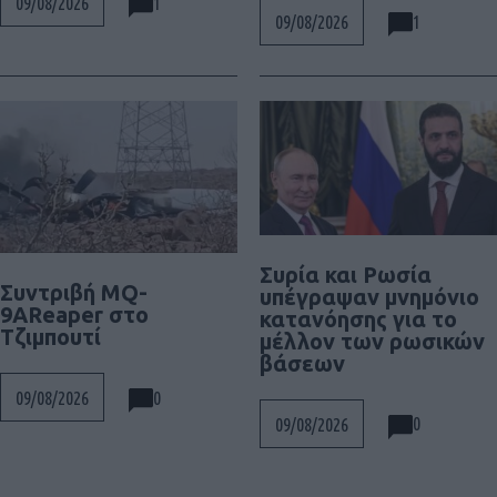
1
09/08/2026
1
09/08/2026
Συρία και Ρωσία
Συντριβή MQ-
υπέγραψαν μνημόνιο
9AReaper στο
κατανόησης για το
Τζιμπουτί
μέλλον των ρωσικών
βάσεων
0
09/08/2026
0
09/08/2026