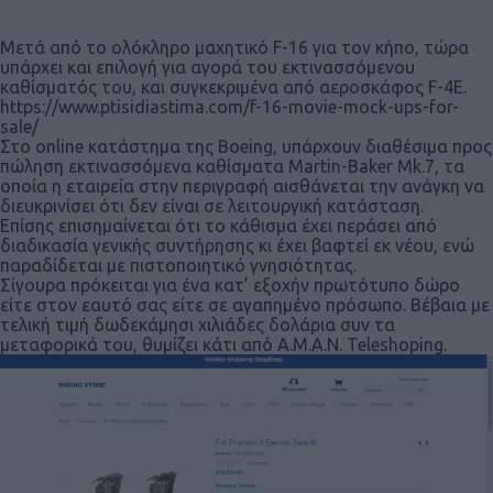
Μετά από το ολόκληρο μαχητικό F-16 για τον κήπο, τώρα
υπάρχει και επιλογή για αγορά του εκτινασσόμενου
καθίσματός του, και συγκεκριμένα από αεροσκάφος F-4E.
https://www.ptisidiastima.com/f-16-movie-mock-ups-for-
sale/
Στο online κατάστημα της Boeing, υπάρχουν διαθέσιμα προς
πώληση εκτινασσόμενα καθίσματα Martin-Baker Mk.7, τα
οποία η εταιρεία στην περιγραφή αισθάνεται την ανάγκη να
διευκρινίσει ότι δεν είναι σε λειτουργική κατάσταση.
Επίσης επισημαίνεται ότι το κάθισμα έχει περάσει από
διαδικασία γενικής συντήρησης κι έχει βαφτεί εκ νέου, ενώ
παραδίδεται με πιστοποιητικό γνησιότητας.
Σίγουρα πρόκειται για ένα κατ’ εξοχήν πρωτότυπο δώρο
είτε στον εαυτό σας είτε σε αγαπημένο πρόσωπο. Βέβαια με
τελική τιμή δωδεκάμησι χιλιάδες δολάρια συν τα
μεταφορικά του, θυμίζει κάτι από Α.Μ.Α.Ν. Teleshoping.