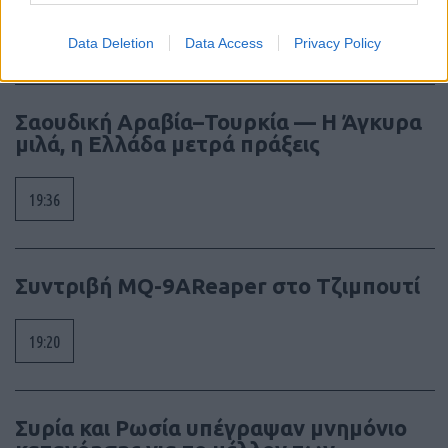
19:40
Data Deletion
Data Access
Privacy Policy
Σαουδική Αραβία–Τουρκία — Η Άγκυρα
μιλά, η Ελλάδα μετρά πράξεις
19:36
Συντριβή MQ-9AReaper στο Τζιμπουτί
19:20
Συρία και Ρωσία υπέγραψαν μνημόνιο