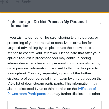
Reply
0
flight.com.gr -
Do Not Process My Personal
Σπύρος
#67292
Information
29 Δεκεμβρίου 2018 20:16
Αν έρχεται με τηλεχειριστήριο για τη τηλεόραση σε μορφή stick
If you wish to opt-out of the sale, sharing to third parties, or
και throttles (HOTAS παρακαλώ, από τα αναβαθμισμένα ντε)
processing of your personal or sensitive information for
τυλίξτε μου δυο.
targeted advertising by us, please use the below opt-out
section to confirm your selection. Please note that after your
Reply
0
opt-out request is processed you may continue seeing
interest-based ads based on personal information utilized by
us or personal information disclosed to third parties prior to
your opt-out. You may separately opt-out of the further
Ανδρέας
#67293
30 Δεκεμβρίου 2018 16:13
disclosure of your personal information by third parties on the
IAB’s list of downstream participants. This information may
Οκ αλλά θα κάτσει η πεθερά ή θα προφασίζεται μέση;
also be disclosed by us to third parties on the
IAB’s List of
Downstream Participants
that may further disclose it to other
Reply
0
View Replies
(1)
third parties.
Please note that this website/app uses one or more Google
Personal Data Processing Opt Outs