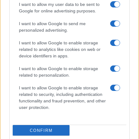
I want to allow my user data to be sent to
Google for online advertising purposes.
Δύο άγνωστα drones πάνω από
γερμανική βάση υποστήριξης Patriot
I want to allow Google to send me
personalized advertising.
20:20
I want to allow Google to enable storage
related to analytics like cookies on web or
device identifiers in apps.
ΣΑΝ ΣΗΜΕΡΑ – 9 Αυγούστου 1945:
I want to allow Google to enable storage
Ναγκασάκι, ο δεύτερος ατομικός
related to personalization.
βομβαρδισμός
I want to allow Google to enable storage
related to security, including authentication
20:01
functionality and fraud prevention, and other
user protection.
Ζελένσκι: Δεν φθάνουν οι ποσότητες
CONFIRM
πυραύλων Patriot που μας στέλνουν