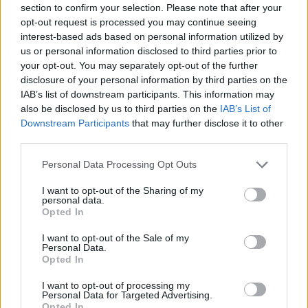
section to confirm your selection. Please note that after your
https://www.youtube.com/watch?v=FlPL47OZ4UM
opt-out request is processed you may continue seeing
interest-based ads based on personal information utilized by
Reply
0
us or personal information disclosed to third parties prior to
your opt-out. You may separately opt-out of the further
disclosure of your personal information by third parties on the
IAB’s list of downstream participants. This information may
also be disclosed by us to third parties on the
IAB’s List of
Downstream Participants
that may further disclose it to other
third parties.
Please note that this website/app uses one or more Google
Personal Data Processing Opt Outs
services and may gather and store information including but
not limited to your visit or usage behaviour. You may click to
I want to opt-out of the Sharing of my
personal data.
grant or deny consent to Google and its third-party tags to
Opted In
use your data for below specified purposes in below Google
consent section.
I want to opt-out of the Sale of my
Personal Data.
Opted In
I want to opt-out of processing my
Personal Data for Targeted Advertising.
Opted In