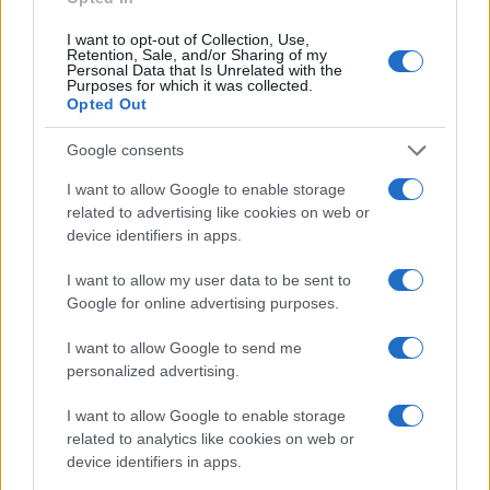
I want to opt-out of Collection, Use,
Retention, Sale, and/or Sharing of my
Ροή Ειδήσεων
Personal Data that Is Unrelated with the
Purposes for which it was collected.
Opted Out
Google consents
Τραγικό ρεκόρ, ο χειρότερος μήνας
I want to allow Google to enable storage
απωλειών αμάχων από το 2022 στον
related to advertising like cookies on web or
device identifiers in apps.
πόλεμο Ρωσίας-Ουκρανίας
I want to allow my user data to be sent to
21:20
Google for online advertising purposes.
I want to allow Google to send me
personalized advertising.
ΑΝΑΛΥΣΗ: To ραντάρ EL/M‑2084, ο
πολυλειτουργικός αισθητήρας της
I want to allow Google to enable storage
related to analytics like cookies on web or
«Ασπίδας του Αχιλλέα»
device identifiers in apps.