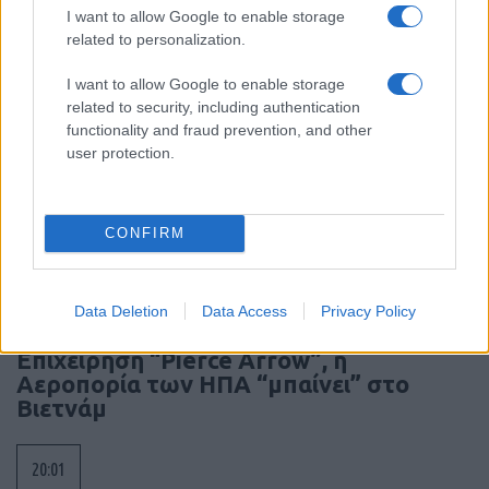
21:05
I want to allow Google to enable storage
related to personalization.
I want to allow Google to enable storage
Η Τουρκική αμυντική βιομηχανία
related to security, including authentication
εξαπλώνεται στη Λατινική Αμερική –
functionality and fraud prevention, and other
αποτύπωμα ήδη σε Χιλή, Βραζιλία,
user protection.
Εκουαδόρ, Κολομβία, Αργεντινή
CONFIRM
20:20
Data Deletion
Data Access
Privacy Policy
ΣΑΝ ΣΗΜΕΡΑ – 5 Αυγούστου 1964:
Επιχείρηση “Pierce Arrow”, η
Αεροπορία των ΗΠΑ “μπαίνει” στο
Βιετνάμ
20:01