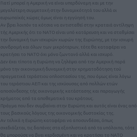
Γιατί μπορεί η Αμερική να είναι υπερδύναμη και με την
μεγαλύτερη συμμετοχή στην δυναμικότητά του αλλά οι
ευρωπαϊκές χώρες όμως είναι η εγγύησή του.
Αν βρει λοιπόν τα κότσια να αντισταθεί στην κραταιά αντίληψη
τής Αμερικής ότι το ΝΑΤΟ είναι υπό κατάρευση και να σταθμίσει
την δυναμική των ισχυρών χωρών της Ευρώπης, με την ισχυρή
συνδρομή και όλων των μικρότερων, τότε θα καταφέρει να
κρατήσει το ΝΑΤΟ όχι μόνο ζωντανό αλλά και ισχυρό.
Δεν έχει τίποτα η Ευρώπη να ζηλέψει από την Αμερική παρά
μόνο την οικονομική δυναμική στην χρηματοδότηση τού
πραγματικά τεράστιου οπλοστασίου της, που όμως είναι λόγω
του τεράστιου ΑΕΠ και της ισχύουσας από πολλών ετών
αποσύνδεσης τής οικονομικής κατάστασης και παραγωγής
χρήματος από τα αποθεματικά του κράτους.
Πράγμα που δεν συμβαίνει στην Ευρώπη και αυτός είναι ένας από
τους βασικούς λόγους της οικονομικής δυστοκίας της.
Αν τελικά η Ευρώπη καταφέρει να αποσυνδέσει, όπως
σχεδιάζεται, τις δαπάνες στα εξοπλιστικά από τα υπόλοιπα, τότε
θα μπορούσε να βγει κερδισμένη και να κρατήσει το ΝΑΤΟ