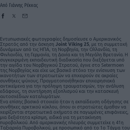
Από Γιάννης Ρέκκας
Εντυπωσιακές φωτογραφίες
δημοσίευσε ο Αμερικανικός
Στρατός από την άσκηση
Joint Viking 25
, με τη συμμετοχή
δυνάμεων από τις ΗΠΑ, τη Νορβηγία, την Ολλανδία, τη
Φινλανδία, τη Γερμανία, τη Δανία και τη Μεγάλη Βρετανία. Η
συγκεκριμένη εκπαιδευτική διαδικασία που διεξάγεται υπό
την αιγίδα του Νορβηγικού Στρατού, έγινε στo Setermoen
της Νορβηγίας και είχε ως βασικό στόχο
την ενίσχυση των
ικανοτήτων των στρατιωτών να επιχειρούν σε ακραίες
συνθήκες ψύχους. Πραγματοποιήθηκαν επιχειρησιακά
αντικείμενα για την πρόληψη τραυματισμών, την ανάλυση
εδάφους, τη συντήρηση εξοπλισμού και την κατασκευή
αυτοσχέδιων καταλυμάτων.
Ένα επίσης βασικό στοιχείο ήταν η εκπαίδευση οδήγησης σε
συνθήκες αρκτικού κύκλου, όπου οι στρατιώτες έμαθαν να
χειρίζονται στρατιωτικά οχήματα σε παγωμένες επιφάνειες,
μια δεξιότητα κρίσιμη, ειδικά για τη μετακίνηση
πυροβολικού.
Από αμερικανικής πλευράς συμμετείχε η 41η
Ταξιαρχία Πυροβολικού, με προσωπικό από το 1ο Τάγμα του