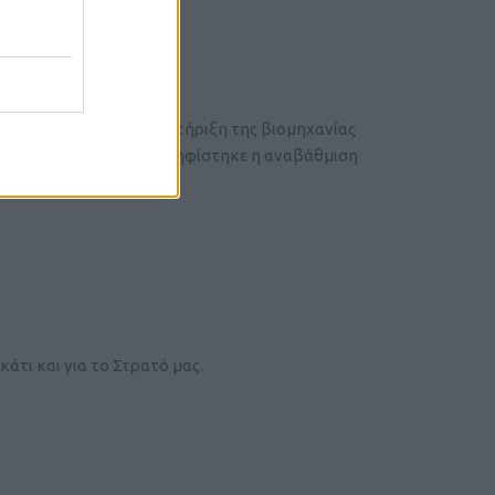
α με αγορές χωρίς υποστήριξη της βιομηχανίας
ες έχουν καμία ιδέα αν ψηφίστηκε η αναβάθμιση
άτι και για το Στρατό μας.