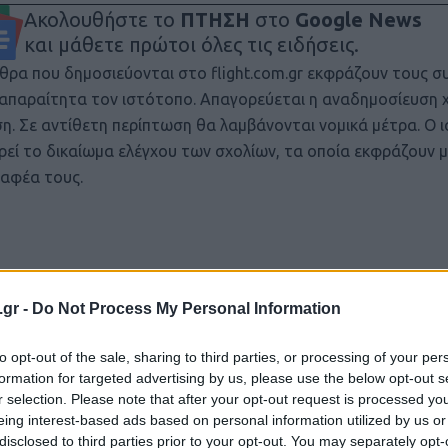
Ακολουθήστε το
ΠΤΗΣΗ
στο
Google News
και μάθετε πρώτοι όλες τις ειδήσεις.
θρα που δημοσιεύονται στο flight.com.gr εκφράζουν τους σ
ι απαραίτητα τον ιστότοπο. Απαγορεύεται η αναδημοσίευση 
ση. Σε αντίθετη περίπτωση θα λαμβάνονται νομικά μέτρα. Ο 
ρεί το δικαίωμα ελέγχου των σχολίων, τα οποία εκφράζουν 
αφέα τους.
.gr -
Do Not Process My Personal Information
to opt-out of the sale, sharing to third parties, or processing of your per
formation for targeted advertising by us, please use the below opt-out s
r selection. Please note that after your opt-out request is processed y
eing interest-based ads based on personal information utilized by us or
disclosed to third parties prior to your opt-out. You may separately opt-