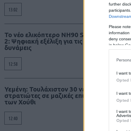
further disc
13:02
participants
Downstream 
Please note
information 
To νέο ελικόπτερο NH90 Standard
deny consent
2: Ψηφιακή εξέλιξη για τις ειδικές
in below Go
δυνάμεις
Persona
12:58
I want t
Opted 
Υεμένη: Τουλάχιστον 30 νεκροί
I want t
στρατιώτες σε μαζικές επιθέσεις
Opted 
των Χούθι
I want 
Advertis
12:40
Opted 