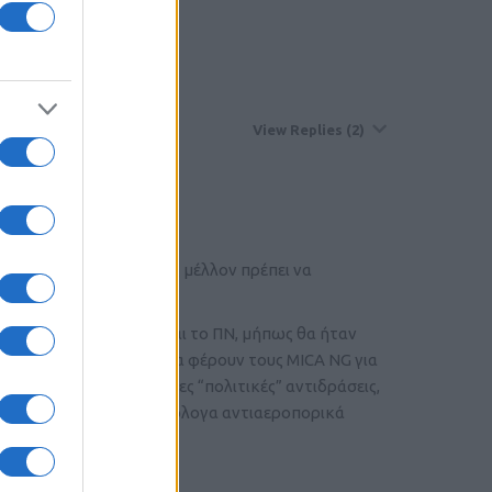
 των hawk επιτέλους
View Replies
(2)
άποια στιγμή στο εγγύς μέλλον πρέπει να
του ΕΣ;
σε υπηρεσία με την ΠΑ και το ΠΝ, μήπως θα ήταν
ημάτων MICA VL που θα φέρουν τους MICA NG για
θμιστούν και οι ανάλογες “πολιτικές” αντιδράσεις,
. Υπάρχουν, άλλωστε, αξιόλογα αντιαεροπορικά