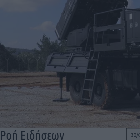
Ροή Ειδήσεων
30/