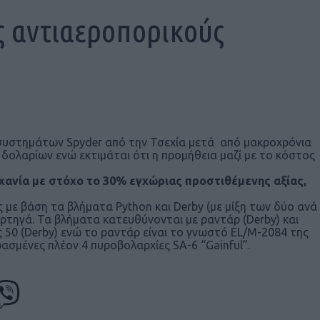
ς αντιαεροπορικούς
συστημάτων Spyder από την Τσεχία μετά από μακροχρόνια
δολαρίων ενώ εκτιμάται ότι η προμήθεια μαζί με το κόστος
ηχανία με στόχο το 30% εγχώριας προστιθέμενης αξίας,
ς με βάση τα βλήματα Python και Derby (με μίξη των δύο ανά
ρτηγά. Τα βλήματα κατευθύνονται με ραντάρ (Derby) και
ς 50 (Derby) ενώ το ραντάρ είναι το γνωστό EL/M-2084 της
ρασμένες πλέον 4 πυροβολαρχίες SA-6 “Gainful”.