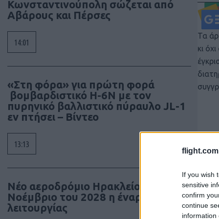
Κωνσταντινούπολη σώζεται από
Αβάρους και Πέρσες
Τα άρ
14:01
κι όχ
έγκρι
διατη
«Στη φόρα» για πρώτη φορά
συγγρ
βομβαρδιστικό H-6N με τον
πυρηνικό βαλλιστικό πύραυλο JL-1
εν πτήσει – Βίντεο
13:13
flight.com
If you wish 
Νέο αεροδρόμιο Ηρακλείου: Τον
sensitive in
Νοέμβριο του 2028 η έναρξη
confirm you
continue se
λειτουργίας
information 