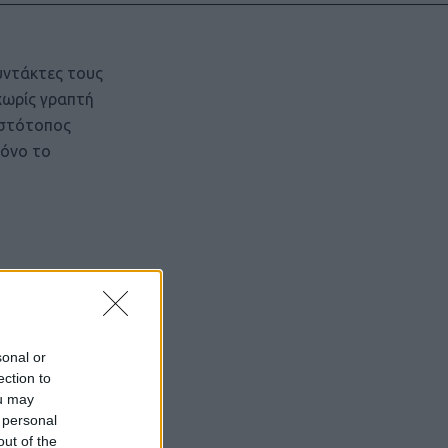
υντάκτες τους
χωρίς γραπτή
ιστότοπος
μόνο το
sonal or
ection to
ou may
 personal
out of the