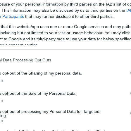
losure of your personal information by third parties on the IAB’s list of
. This information may also be disclosed by us to third parties on the
IA
Participants
that may further disclose it to other third parties.
 that this website/app uses one or more Google services and may gath
including but not limited to your visit or usage behaviour. You may click 
 to Google and its third-party tags to use your data for below specifi
Login
ogle consent section.
Please login t
l Data Processing Opt Outs
7
COMMENTS
o opt-out of the Sharing of my personal data.
In
PANAGIS
(@panagis)
Active Member
o opt-out of the Sale of my Personal Data.
30 Σεπτεμβρίου 2021 11:28
In
Αντε και στα δικα μας…..μπας και αντικαταστησουμε τα 
to opt-out of processing my Personal Data for Targeted
ing.
Reply
7
In