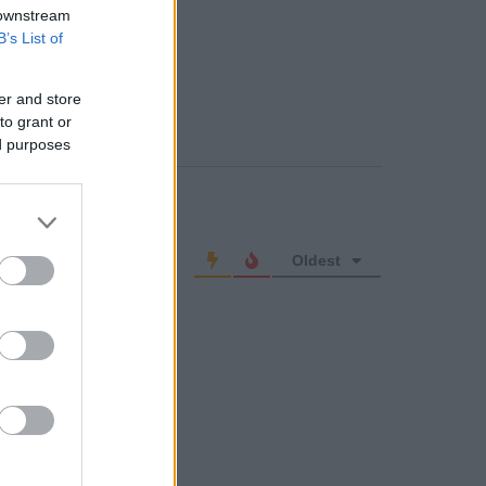
 downstream
B’s List of
er and store
to grant or
ed purposes
o comment
Oldest
OSA