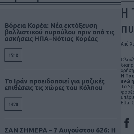
Η 
πυ
Βόρεια Κορέα: Νέα εκτόξευση
βαλλιστικού πυραύλου πριν από τις
ασκήσεις ΗΠΑ–Νότιας Κορέας
Από Χ
15:18
Ολοκλ
διαπρ
χρήση
Η Τσε
Το Ιράν προειδοποιεί για μαζικές
ενώ η
επιθέσεις τις χώρες του Κόλπου
Το Sp
φορέα
υπέρυ
Elta.
14:20
ΣΑΝ ΣΗΜΕΡΑ – 7 Αυγούστου 626: Η