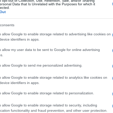
o opt-out of Collection, Use, Retention, Sale, and/or Sharing
ersonal Data that Is Unrelated with the Purposes for which it
Jim_Pap7
(@jim_pap7)
lected.
Out
30 Σεπτεμβρίου 2021 12:10
ιδανικα για τα νησια και για έβρο για αντικατάσταση και
consents
Reply
5
o allow Google to enable storage related to advertising like cookies on
evice identifiers in apps.
kyrNG
(@kyrng)
Noble Member
o allow my user data to be sent to Google for online advertising
30 Σεπτεμβρίου 2021 13:00
s.
Πολύ ενδιαφέρον αντιαεροπορικό σύστημα, αλλά μήπως κ
to allow Google to send me personalized advertising.
κοιτάξουμε και εμείς την δική μας αντιαεροπορική άμυνα 
Μιας και ο πύραυλος MICA-ΝG πλέον θα είναι στο μέλλον 
o allow Google to enable storage related to analytics like cookies on
δόκιμο να εξετάσουμε την πρόσκτηση εποχούμενων συστ
evice identifiers in apps.
επίτευξη μεγαλύτερης ομοιογένειας; Βέβαια, πρέπει να στα
o allow Google to enable storage related to personalization.
καθώς δεν είναι δυνατόν να τα “παίρνουν όλα” οι Γάλλοι
συστήματα στην αγορά, όπως τα εν λόγω ισραηλινά.
o allow Google to enable storage related to security, including
Reply
4
cation functionality and fraud prevention, and other user protection.