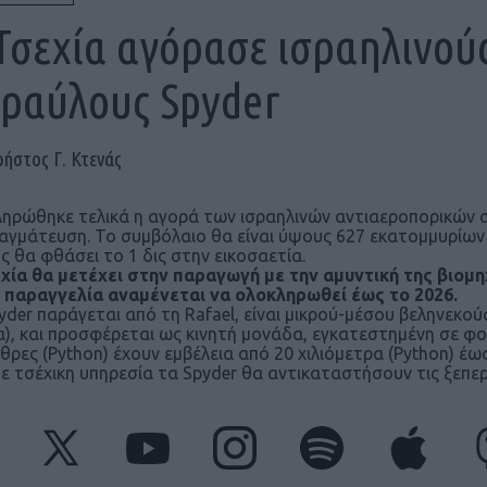
Τσεχία αγόρασε ισραηλινού
ραύλους Spyder
ρήστος Γ. Κτενάς
ηρώθηκε τελικά η αγορά των ισραηλινών αντιαεροπορικών 
αγμάτευση. Το συμβόλαιο θα είναι ύψους 627 εκατομμυρίων 
ς θα φθάσει το 1 δις στην εικοσαετία.
χία θα μετέχει στην παραγωγή με την αμυντική της βιομ
 παραγγελία αναμένεται να ολοκληρωθεί έως το 2026.
yder παράγεται από τη Rafael, είναι μικρού-μέσου βεληνεκού
), και προσφέρεται ως κινητή μονάδα, εγκατεστημένη σε φο
θρες (Python) έχουν εμβέλεια από 20 χιλιόμετρα (Python) έω
 Σε τσέχικη υπηρεσία τα Spyder θα αντικαταστήσουν τις ξεπε