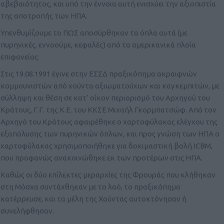
αβεβαιότητος, και υπό την έννοια αυτή ενισχύει την αξιοπιστία
της αποτροπής των ΗΠΑ.
Υπενθυμίζουμε το ΠΩΣ αποσύρθηκαν τα όπλα αυτά (με
πυρηνικές, εννοούμε, κεφαλές) από τα αμερικανικά πλοία
επιφανείας:
Στις 19.08.1991 έγινε στην ΕΣΣΔ πραξικόπημα ακραιφνών
κομμουνιστών από χούντα αξιωματούχων και καγκεμπιτών, με
σύλληψη και θέση σε κατ’ οίκον περιορισμό του Αρχηγού του
Κράτους, Γ.Γ. της Κ.Ε. του ΚΚΣΕ Μιχαήλ Γκορμπατσώφ. Από τον
Αρχηγό του Κράτους αφαιρέθηκε ο χαρτοφύλακας ελέγχου της
εξαπόλυσης των πυρηνικών όπλων, και προς γνώση των ΗΠΑ ο
χαρτοφύλακας χρησιμοποιήθηκε για δοκιμαστική βολή ICBM,
που προφανώς ανακοινώθηκε εκ των προτέρων στις ΗΠΑ.
Καθώς οι δύο επίλεκτες μεραρχίες της Φρουράς που κλήθηκαν
στη Μόσχα συντάχθηκαν με το λαό, το πραξικόπημα
κατέρρευσε, και τα μέλη της Χούντας αυτοκτόνησαν ή
συνελήφθησαν.