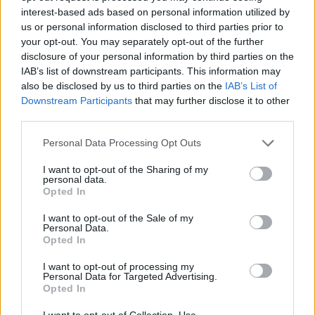
interest-based ads based on personal information utilized by
Reply
5
us or personal information disclosed to third parties prior to
View Replies
(1)
your opt-out. You may separately opt-out of the further
disclosure of your personal information by third parties on the
IAB’s list of downstream participants. This information may
Googoole Moogoole
(@googoole-moogoole)
also be disclosed by us to third parties on the
IAB’s List of
Member
Downstream Participants
that may further disclose it to other
#681801
13 Ιουλίου 2025 19:51
third parties.
Ολοταχώς πάμε προς το παρελθόν… κρίμα.
Please note that this website/app uses one or more Google
Personal Data Processing Opt Outs
services and may gather and store information including but
Reply
0
not limited to your visit or usage behaviour. You may click to
I want to opt-out of the Sharing of my
personal data.
grant or deny consent to Google and its third-party tags to
Opted In
use your data for below specified purposes in below Google
consent section.
I want to opt-out of the Sale of my
Personal Data.
Opted In
I want to opt-out of processing my
Personal Data for Targeted Advertising.
Opted In
Ροή Ειδήσεων
I want to opt-out of Collection, Use,