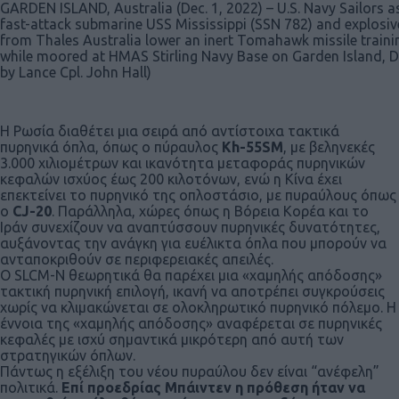
GARDEN ISLAND, Australia (Dec. 1, 2022) – U.S. Navy Sailors as
fast-attack submarine USS Mississippi (SSN 782) and explosi
from Thales Australia lower an inert Tomahawk missile traini
while moored at HMAS Stirling Navy Base on Garden Island, De
by Lance Cpl. John Hall)
Η Ρωσία διαθέτει μια σειρά από αντίστοιχα τακτικά
πυρηνικά όπλα, όπως ο πύραυλος
Kh-55SM
, με βεληνεκές
3.000 χιλιομέτρων και ικανότητα μεταφοράς πυρηνικών
κεφαλών ισχύος έως 200 κιλοτόνων, ενώ η Κίνα έχει
επεκτείνει το πυρηνικό της οπλοστάσιο, με πυραύλους όπως
ο
CJ-20
. Παράλληλα, χώρες όπως η Βόρεια Κορέα και το
Ιράν συνεχίζουν να αναπτύσσουν πυρηνικές δυνατότητες,
αυξάνοντας την ανάγκη για ευέλικτα όπλα που μπορούν να
ανταποκριθούν σε περιφερειακές απειλές.
Ο SLCM-N θεωρητικά θα παρέχει μια «χαμηλής απόδοσης»
τακτική πυρηνική επιλογή, ικανή να αποτρέπει συγκρούσεις
χωρίς να κλιμακώνεται σε ολοκληρωτικό πυρηνικό πόλεμο. Η
έννοια της «χαμηλής απόδοσης» αναφέρεται σε πυρηνικές
κεφαλές με ισχύ σημαντικά μικρότερη από αυτή των
στρατηγικών όπλων.
Πάντως η εξέλιξη του νέου πυραύλου δεν είναι “ανέφελη”
πολιτικά.
Επί προεδρίας Μπάιντεν η πρόθεση ήταν να