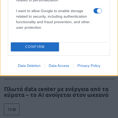
Ναυμαχία του Gravelines, η μεγάλη
ισπανική αρμάδα σκορπίζει
I want to allow Google to enable storage
related to security, including authentication
functionality and fraud prevention, and other
20:01
user protection.
Οι Ινδοί πήγαν Pitch Black 26 με μια
CONFIRM
ιδιαιτερότητα
Data Deletion
Data Access
Privacy Policy
19:50
Πλωτά data center με ενέργεια από τα
κύματα – το AI ανοίγεται στον ωκεανό
19:40