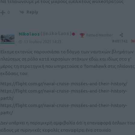
Nά τελειώνουμε με τούς μικρούς ευέλικτους wokeστρατούς
Reply
0
Nikolaos
(@nikolaos)
Famed Member
#681742
13 Ιουλίου 2025 14:23
Είχαμε εκτενώς παρουσιάσει το δόγμα των ναυτικών βλημάτων
πλεύσεως σε ρόλο κατά χερσαίων στόχων εδώ, και ιδίως στο γ’
μέρος τη στρατηγική που υπηρετούσε ο Tomahawk στις πλείονες
εκδόσεις του:
https://flight.com.gr/naval-cruise-missiles-and-their-history/
https://flight.com.gr/naval-cruise-missiles-and-their-history-
partb/
https://flight.com.gr/naval-cruise-missiles-and-their-history-
partc/
Δεν υπάρχει η παραμικρή αμφιβολία ότι η επαναφορά όπλων του
είδους με πυρηνικές κεφαλές επαναφέρει ένα στοιχείο