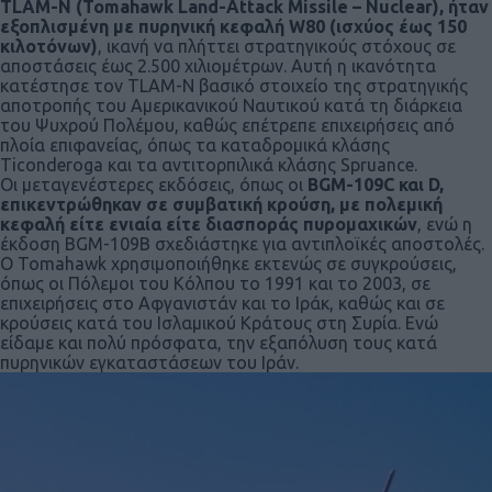
TLAM-N (Tomahawk Land-Attack Missile – Nuclear), ήταν
εξοπλισμένη με πυρηνική κεφαλή W80 (ισχύος έως 150
κιλοτόνων)
, ικανή να πλήττει στρατηγικούς στόχους σε
αποστάσεις έως 2.500 χιλιομέτρων. Αυτή η ικανότητα
κατέστησε τον TLAM-N βασικό στοιχείο της στρατηγικής
αποτροπής του Αμερικανικού Ναυτικού κατά τη διάρκεια
του Ψυχρού Πολέμου, καθώς επέτρεπε επιχειρήσεις από
πλοία επιφανείας, όπως τα καταδρομικά κλάσης
Ticonderoga και τα αντιτορπιλικά κλάσης Spruance.
Οι μεταγενέστερες εκδόσεις, όπως οι
BGM-109C και D,
επικεντρώθηκαν σε συμβατική κρούση, με πολεμική
κεφαλή είτε ενιαία είτε διασποράς πυρομαχικών
, ενώ η
έκδοση BGM-109B σχεδιάστηκε για αντιπλοϊκές αποστολές.
Ο Tomahawk χρησιμοποιήθηκε εκτενώς σε συγκρούσεις,
όπως οι Πόλεμοι του Κόλπου το 1991 και το 2003, σε
επιχειρήσεις στο Αφγανιστάν και το Ιράκ, καθώς και σε
κρούσεις κατά του Ισλαμικού Κράτους στη Συρία. Ενώ
είδαμε και πολύ πρόσφατα, την εξαπόλυση τους κατά
πυρηνικών εγκαταστάσεων του Ιράν.