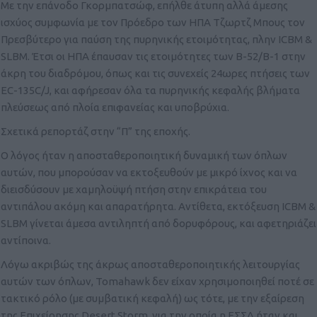
Με την επάνοδο Γκορμπατσώφ, επήλθε άτυπη αλλά άμεσης
ισχύος συμφωνία με τον Πρόεδρο των ΗΠΑ Τζωρτζ Μπους τον
Πρεσβύτερο για παύση της πυρηνικής ετοιμότητας, πλην ICBM &
SLBM. Έτσι οι ΗΠΑ έπαυσαν τις ετοιμότητες των Β-52/Β-1 στην
άκρη του διαδρόμου, όπως και τις συνεχείς 24ωρες πτήσεις των
EC-135C/J, και αφήρεσαν όλα τα πυρηνικής κεφαλής βλήματα
πλεύσεως από πλοία επιφανείας και υποβρύχια.
Σχετικά ρεπορτάζ στην “Π” της εποχής.
Ο λόγος ήταν η αποσταθεροποιητική δυναμική των όπλων
αυτών, που μπορούσαν να εκτοξευθούν με μικρό ίχνος και να
διεισδύσουν με χαμηλοϋψή πτήση στην επικράτεια του
αντιπάλου ακόμη και απαρατήρητα. Αντίθετα, εκτόξευση ICBM &
SLBM γίνεται άμεσα αντιληπτή από δορυφόρους, και αφετηριάζει
αντίποινα.
Λόγω ακριβώς της άκρως αποσταθεροποιητικής λειτουργίας
αυτών των όπλων, Tomahawk δεν είχαν χρησιμοποιηθεί ποτέ σε
τακτικό ρόλο (με συμβατική κεφαλή) ως τότε, με την εξαίρεση
της Επιχείρησης Desert Storm, για την οποία η ΕΣΣΔ ήταν και