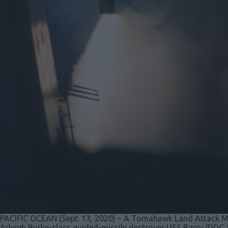
PACIFIC OCEAN (Sept. 13, 2020) – A Tomahawk Land Attack Mis
Arleigh Burke-class guided-missile destroyer USS Barry (DDG 