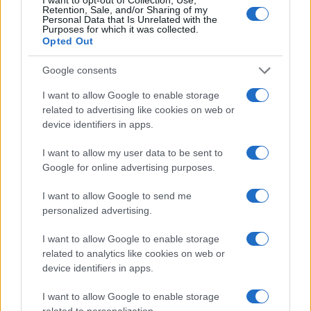
Retention, Sale, and/or Sharing of my
Personal Data that Is Unrelated with the
Purposes for which it was collected.
Opted Out
Η Χαμάς δηλώνει εκ νέου έτοιμη να
Google consents
εφαρμόσει το σχέδιο των ΗΠΑ για τη
Γάζα
I want to allow Google to enable storage
related to advertising like cookies on web or
device identifiers in apps.
20:59
I want to allow my user data to be sent to
Google for online advertising purposes.
Συντριβή Sikorsky CH-54A Tarhe σε
I want to allow Google to send me
αεροπυρόσβεση στη Γιούτα
personalized advertising.
I want to allow Google to enable storage
20:40
related to analytics like cookies on web or
device identifiers in apps.
I want to allow Google to enable storage
ΣΑΝ ΣΗΜΕΡΑ – 8 Αυγούστου 1588:
related to personalization.