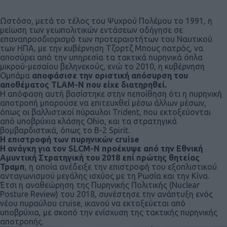
Ωστόσο, μετά το τέλος του Ψυχρού Πολέμου το 1991, η
μείωση των γεωπολιτικών εντάσεων οδήγησε σε
επαναπροσδιορισμό των προτεραιοτήτων του Ναυτικού
των ΗΠΑ, με την κυβέρνηση Τζορτζ Μπους πατρός, να
αποσύρει από την υπηρεσία τα τακτικά πυρηνικά όπλα
μικρού-μεσαίου βεληνεκούς, ενώ το 2010, η κυβέρνηση
Ομπάμα
αποφάσισε την οριστική απόσυρση του
αποθέματος TLAM-N που είχε διατηρηθεί.
Η απόφαση αυτή βασίστηκε στην πεποίθηση ότι η πυρηνική
αποτροπή μπορούσε να επιτευχθεί μέσω άλλων μέσων,
όπως οι βαλλιστικοί πύραυλοι Trident, που εκτοξεύονται
από υποβρύχια κλάσης Ohio, και τα στρατηγικά
βομβαρδιστικά, όπως το B-2 Spirit.
Η επιστροφή των πυρηνικών cruise
Η ανάγκη για τον SLCM-N προέκυψε από την Εθνική
Αμυντική Στρατηγική του 2018 επί πρώτης θητείας
Τραμπ
, η οποία ανέδειξε την επιστροφή του εξοπλιστικού
ανταγωνισμού μεγάλης ισχύος με τη Ρωσία και την Κίνα.
Έτσι η αναθεώρηση της Πυρηνικής Πολιτικής (Nuclear
Posture Review) του 2018, συνέστησε την ανάπτυξη ενός
νέου πυραύλου cruise, ικανού να εκτοξεύεται από
υποβρύχια, με σκοπό την ενίσχυση της τακτικής πυρηνικής
αποτροπής.