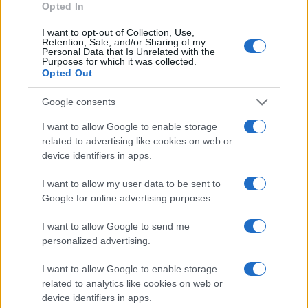
Opted In
#166586
3 Ιουνίου 2018 15:57
I want to opt-out of Collection, Use,
Η κινητοποίηση ήταν πρωτοφανής, μπορεί να πρόφθασαν οι
Retention, Sale, and/or Sharing of my
Πεζοναύτες με τα CH-53E, αλλά θυμάμαι σαν χθες τα MH-53J
Personal Data that Is Unrelated with the
Purposes for which it was collected.
Pave Low III και το MC-130E Combat Talon της USAF στην πίστα
Opted Out
της Μίκρας (ήταν ευδιάκριτα από το τέρμιναλ επιβατών …) τις
μέρες που ο πιλότος ήταν στο έδαφος ακόμη. Η κατάρριψη έγινε
Google consents
με Kub (SA-6 Gainful), σε πείσμα των θεωριών ότι δήθεν μόνο τα
I want to allow Google to enable storage
teen-series SAMs είναι κίνδυνος …
related to advertising like cookies on web or
device identifiers in apps.
Reply
0
I want to allow my user data to be sent to
Google for online advertising purposes.
Gunner
(@gunner)
Active Member
#166587
8 Δεκεμβρίου 2018 17:45
I want to allow Google to send me
personalized advertising.
Άκρατο μίσος για τους Σέρβους από τις ΗΠΑ στην ταινία.
I want to allow Google to enable storage
Reply
0
View Replies
(3)
related to analytics like cookies on web or
device identifiers in apps.