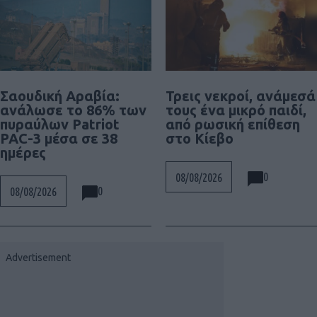
Σαουδική Αραβία:
Τρεις νεκροί, ανάμεσά
ανάλωσε το 86% των
τους ένα μικρό παιδί,
πυραύλων Patriot
από ρωσική επίθεση
PAC-3 μέσα σε 38
στο Κίεβο
ημέρες
0
08/08/2026
0
08/08/2026