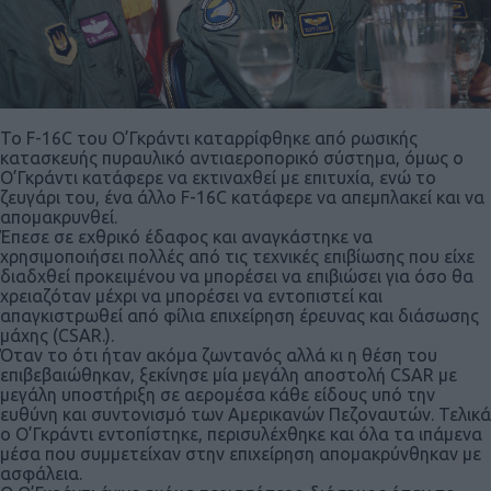
Το F-16C του Ο’Γκράντι καταρρίφθηκε από ρωσικής
κατασκευής πυραυλικό αντιαεροπορικό σύστημα, όμως ο
Ο’Γκράντι κατάφερε να εκτιναχθεί με επιτυχία, ενώ το
ζευγάρι του, ένα άλλο F-16C κατάφερε να απεμπλακεί και να
απομακρυνθεί.
Έπεσε σε εχθρικό έδαφος και αναγκάστηκε να
χρησιμοποιήσει πολλές από τις τεχνικές επιβίωσης που είχε
διαδχθεί προκειμένου να μπορέσει να επιβιώσει για όσο θα
χρειαζόταν μέχρι να μπορέσει να εντοπιστεί και
απαγκιστρωθεί από φίλια επιχείρηση έρευνας και διάσωσης
μάχης (CSAR.).
Όταν το ότι ήταν ακόμα ζωντανός αλλά κι η θέση του
επιβεβαιώθηκαν, ξεκίνησε μία μεγάλη αποστολή CSAR με
μεγάλη υποστήριξη σε αερομέσα κάθε είδους υπό την
ευθύνη και συντονισμό των Αμερικανών Πεζοναυτών. Τελικά
ο Ο’Γκράντι εντοπίστηκε, περισυλέχθηκε και όλα τα ιπάμενα
μέσα που συμμετείχαν στην επιχείρηση απομακρύνθηκαν με
ασφάλεια.