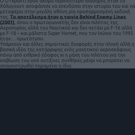
Ο Ο’Γκράντι έγινε ακόμα περισσότερο διάσημος όταν το
Χόλυγουντ αποφάσισε να επενδύσει στην ιστορία του και να
μεταφέρει στην μεγάλη οθόνη μία προσαρμοσμένη εκδοχή
της.
Το αποτέλεσμα ήταν η ταινία Behind Enemy Lines
(2001)
, όπου ο πρωταγωνιστής δεν είναι πιλότος της
Αεροπορίας αλλά του Ναυτικού και δεν πετάει με F-16 αλλά
με F-18 – και μάλιστα Super Hornet, που τον Ιούνιο του 1995
ήταν… πρωτότυπο.
Υπάρχουν και άλλες σημαντικές διαφορές στην πλοκή αλλή η
βασική ιδέα της κατάρριψης ενός μαχητικού αεροσκάφους
πάνω από εχθρικό έδαφος κι η μάχη του πιλότου για την
επιβίωση του υπό αντίξοες συνθήκες μέχρι να μπορέσει να
απαγκιστρωθεί παραμένει η ίδια.