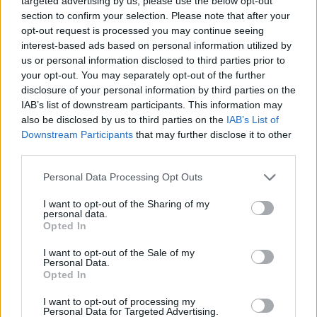
targeted advertising by us, please use the below opt-out
section to confirm your selection. Please note that after your
opt-out request is processed you may continue seeing
interest-based ads based on personal information utilized by
us or personal information disclosed to third parties prior to
your opt-out. You may separately opt-out of the further
disclosure of your personal information by third parties on the
IAB’s list of downstream participants. This information may
also be disclosed by us to third parties on the
IAB’s List of
Downstream Participants
that may further disclose it to other
third parties.
Login
Please note that this website/app uses one or more Google
Personal Data Processing Opt Outs
services and may gather and store information including but
Please login to comment
not limited to your visit or usage behaviour. You may click to
I want to opt-out of the Sharing of my
personal data.
grant or deny consent to Google and its third-party tags to
Opted In
use your data for below specified purposes in below Google
5
COMMENTS
consent section.
I want to opt-out of the Sale of my
Personal Data.
Oldest
Opted In
I want to opt-out of processing my
Nikolaos
(@nikolaos)
Personal Data for Targeted Advertising.
Famed Member