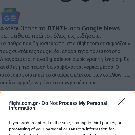
Ακολουθήστε το
ΠΤΗΣΗ
στο
Google News
και μάθετε πρώτοι όλες τις ειδήσεις.
Τα άρθρα που δημοσιεύονται στο flight.com.gr εκφράζουν
τους συντάκτες τους κι όχι απαραίτητα τον ιστότοπο.
Απαγορεύεται η αναδημοσίευση χωρίς γραπτή έγκριση. Σε
αντίθετη περίπτωση θα λαμβάνονται νομικά μέτρα. Ο
ιστότοπος διατηρεί το δικαίωμα ελέγχου των σχολίων, τα
οποία εκφράζουν μόνο το συγγραφέα τους.
flight.com.gr -
Do Not Process My Personal
Information
If you wish to opt-out of the sale, sharing to third parties, or
processing of your personal or sensitive information for