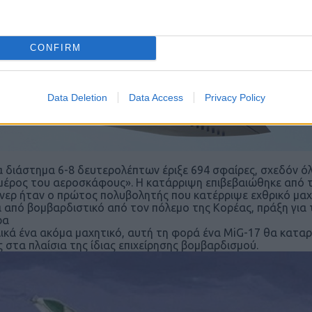
CONFIRM
Data Deletion
Data Access
Privacy Policy
α διάστημα 6-8 δευτερολέπτων έριξε 694 σφαίρες, σχεδόν όλ
μέρος του αεροσκάφους». Η κατάρριψη επιβεβαιώθηκε από τ
νερ ήταν ο πρώτος πολυβολητής που κατέρριψε εχθρικό μαχ
ά από βομβαρδιστικό από τον πόλεμο της Κορέας, πράξη γι
ρα
ικά ένα ακόμα μαχητικό, αυτή τη φορά ένα MiG-17 θα καταρ
ς στα πλαίσια της ίδιας επιχείρησης βομβαρδισμού.