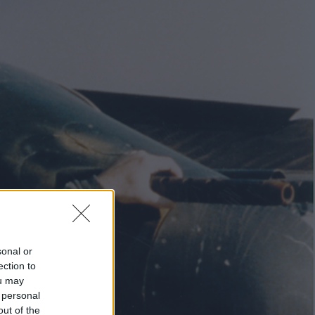
sonal or
ection to
ou may
 personal
out of the