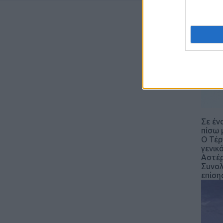
Σε έν
πίσω 
Ο Τέρ
γενικ
Αστέ
Συνολ
επίση