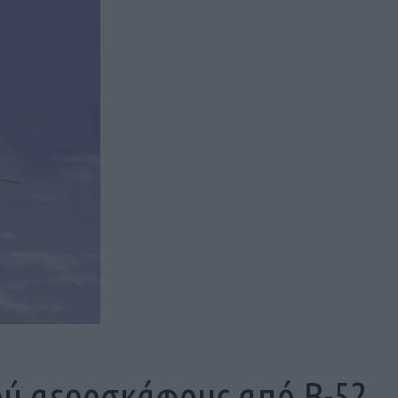
ύ αεροσκάφους από B-52