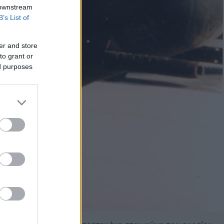
 downstream
B’s List of
er and store
to grant or
ed purposes