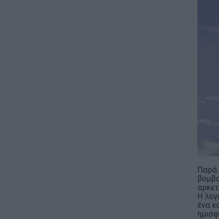
Παρά 
βομβα
αρκετ
Η λογ
ένα κ
ημισφ