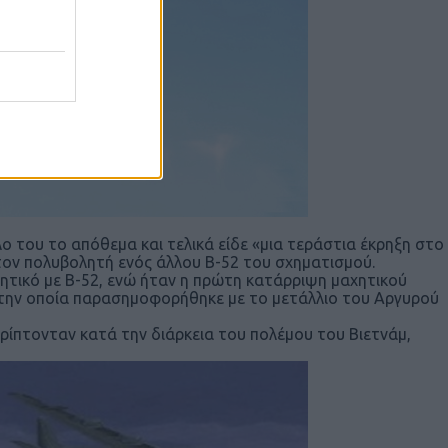
ο του το απόθεμα και τελικά είδε «μια τεράστια έκρηξη στο
ον πολυβολητή ενός άλλου Β-52 του σχηματισμού.
ητικό με Β-52, ενώ ήταν η πρώτη κατάρριψη μαχητικού
α την οποία παρασημοφορήθηκε με το μετάλλιο του Αργυρού
ρίπτονταν κατά την διάρκεια του πολέμου του Βιετνάμ,