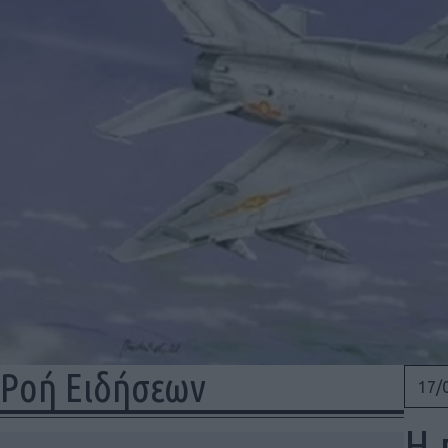
Ροή Ειδήσεων
17/
Η 