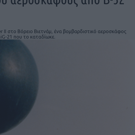
r ΙΙ στο Βόρειο Βιετνάμ, ένα βομβαρδιστικό αεροσκάφος
iG-21 που το καταδίωκε.