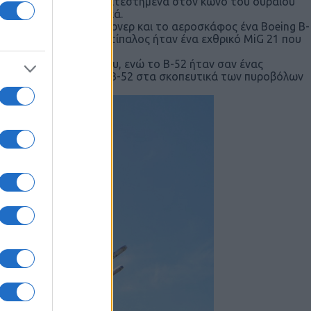
ng 0.50 που ήταν εγκατεστημένα στον κώνο του ουραίου
α σε εχθρικά μαχητικά.
geant) Σάμουελ Όλιν Τέρνερ και το αεροσκάφος ένα Boeing B-
ιθμό σειράς 56-676. Αντίπαλος ήταν ένα εχθρικό MiG 21 που
ένα εύκολο θύμα.
την ταχύτητα του ήχου, ενώ το Β-52 ήταν σαν ένας
ασμα για να φέρει το Β-52 στα σκοπευτικά των πυροβόλων