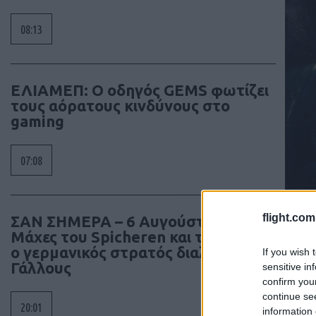
08:13
ΕΛΙΑΜΕΠ: Ο οδηγός GEMS φωτίζει
τους αόρατους κινδύνους στο
gaming
07:08
flight.com
ΣΑΝ ΣΗΜΕΡΑ – 6 Αυγούστου 1870:
Μάχες του Spicheren και του Wörth,
ο γερμανικός στρατός διαλύει τους
If you wish 
Γάλλους
sensitive in
confirm you
continue se
20:01
information 