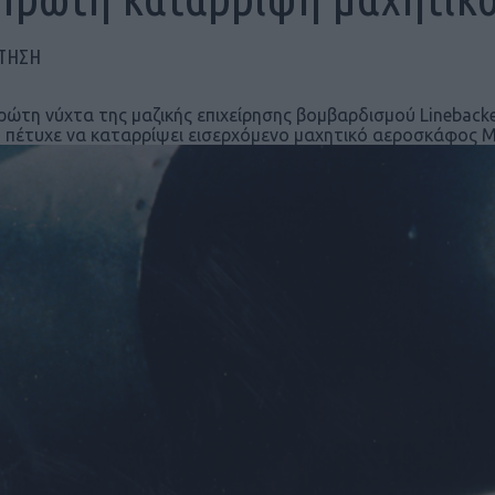
ΠΤΗΣΗ
ρώτη νύχτα της μαζικής επιχείρησης βομβαρδισμού Linebacke
 πέτυχε να καταρρίψει εισερχόμενο μαχητικό αεροσκάφος M