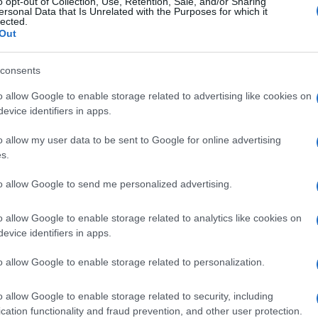
άρριψη έγινε με την χρήση των τεσσάρων πολυβόλων Browni
o opt-out of Collection, Use, Retention, Sale, and/or Sharing
ersonal Data that Is Unrelated with the Purposes for which it
εροσκάφους, ακριβώς για την άμυνα του αεροσκάφους ενάντι
lected.
κριμένα, ο χειριστής πολυβολητής ήταν ο σμηνίας (Staff Ser
Out
5-BW Stratofortress (με διακριτικό κλήσης «Brown 3») με αρ
ασε το Β-52 από το πίσω ημισφαίριο θεωρώντας ότι θα είχε 
G-21 για την αναχαίτιση μπορούσε να πετάξει με δυο φορές 
consents
τος στόχος μπροστά του. Καθώς όμως το MiG έκανε ένα πέρ
ο Τέρνερ έβαλε εναντίον του με τα πενηντάρια του.
o allow Google to enable storage related to advertising like cookies on
evice identifiers in apps.
o allow my user data to be sent to Google for online advertising
s.
to allow Google to send me personalized advertising.
o allow Google to enable storage related to analytics like cookies on
evice identifiers in apps.
o allow Google to enable storage related to personalization.
o allow Google to enable storage related to security, including
cation functionality and fraud prevention, and other user protection.