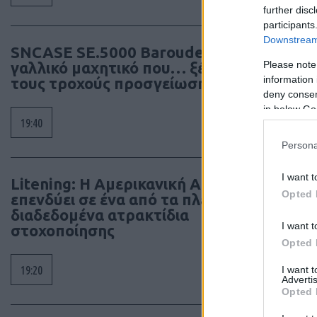
further disc
participants
Downstream 
SNCASE SE.5000 Baroudeur: το
Please note
γαλλικό μαχητικό που… ξέχασε
information 
τους τροχούς προσγείωσης
deny consent
in below Go
19:40
Persona
I want t
Litening: Η Αμερικανική Αεροπορία
Opted 
επενδύει σε ένα από τα πλέον
διαδεδομένα ατρακτίδια
I want t
στοχοποίησης
Opted 
19:20
I want 
Advertis
Opted 