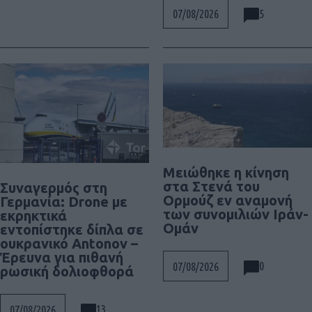
5
07/08/2026
Μειώθηκε η κίνηση
στα Στενά του
Συναγερμός στη
Ορμούζ εν αναμονή
Γερμανία: Drone με
των συνομιλιών Ιράν-
εκρηκτικά
Ομάν
εντοπίστηκε δίπλα σε
ουκρανικό Antonov –
Έρευνα για πιθανή
0
07/08/2026
ρωσική δολιοφθορά
13
07/08/2026