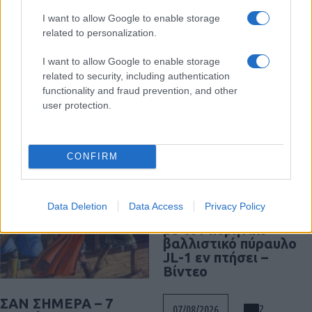
I want to allow Google to enable storage
Διαβάστε περισσότερα
related to personalization.
I want to allow Google to enable storage
related to security, including authentication
functionality and fraud prevention, and other
user protection.
CONFIRM
«Στη φόρα» για
πρώτη φορά
Data Deletion
Data Access
Privacy Policy
βομβαρδιστικό H-6N
με τον πυρηνικό
βαλλιστικό πύραυλο
JL-1 εν πτήσει –
Βίντεο
ΣΑΝ ΣΗΜΕΡΑ – 7
2
07/08/2026