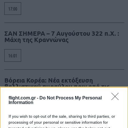
17:00
ΣΑΝ ΣΗΜΕΡΑ – 7 Αυγούστου 322 π.Χ. :
Μάχη της Κραννώνας
16:01
Βόρεια Κορέα: Νέα εκτόξευση
βαλλιστικού πυραύλου πριν από τις
ασκήσεις ΗΠΑ–Νότιας Κορέας
flight.com.gr -
Do Not Process My Personal
Information
15:18
If you wish to opt-out of the sale, sharing to third parties, or
processing of your personal or sensitive information for