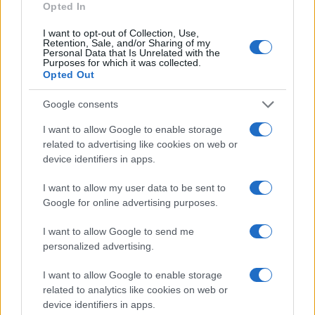
Opted In
13:13
I want to opt-out of Collection, Use,
Retention, Sale, and/or Sharing of my
Personal Data that Is Unrelated with the
Purposes for which it was collected.
Opted Out
Νέο αεροδρόμιο Ηρακλείου: Τον
Νοέμβριο του 2028 η έναρξη
Google consents
λειτουργίας
I want to allow Google to enable storage
related to advertising like cookies on web or
device identifiers in apps.
13:02
I want to allow my user data to be sent to
Google for online advertising purposes.
To νέο ελικόπτερο NH90 Standard 2:
I want to allow Google to send me
Ψηφιακή εξέλιξη για τις ειδικές δυνάμεις
personalized advertising.
I want to allow Google to enable storage
12:58
related to analytics like cookies on web or
device identifiers in apps.