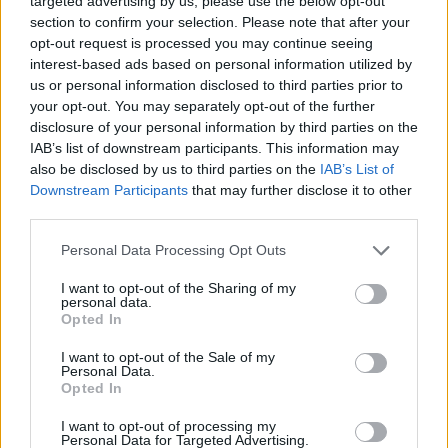
targeted advertising by us, please use the below opt-out
Το Ιράν προειδοποιεί για μαζικές
section to confirm your selection. Please note that after your
επιθέσεις τις χώρες του Κόλπου
opt-out request is processed you may continue seeing
interest-based ads based on personal information utilized by
us or personal information disclosed to third parties prior to
14:20
your opt-out. You may separately opt-out of the further
disclosure of your personal information by third parties on the
IAB’s list of downstream participants. This information may
also be disclosed by us to third parties on the
IAB’s List of
ΣΑΝ ΣΗΜΕΡΑ – 7 Αυγούστου 626: Η
Downstream Participants
that may further disclose it to other
Κωνσταντινούπολη σώζεται από
third parties.
Αβάρους και Πέρσες
Please note that this website/app uses one or more Google
Personal Data Processing Opt Outs
services and may gather and store information including but
14:01
not limited to your visit or usage behaviour. You may click to
I want to opt-out of the Sharing of my
personal data.
grant or deny consent to Google and its third-party tags to
Opted In
use your data for below specified purposes in below Google
consent section.
I want to opt-out of the Sale of my
«Στη φόρα» για πρώτη φορά
Personal Data.
βομβαρδιστικό H-6N με τον πυρηνικό
Opted In
βαλλιστικό πύραυλο JL-1 εν πτήσει –
I want to opt-out of processing my
Βίντεο
Personal Data for Targeted Advertising.