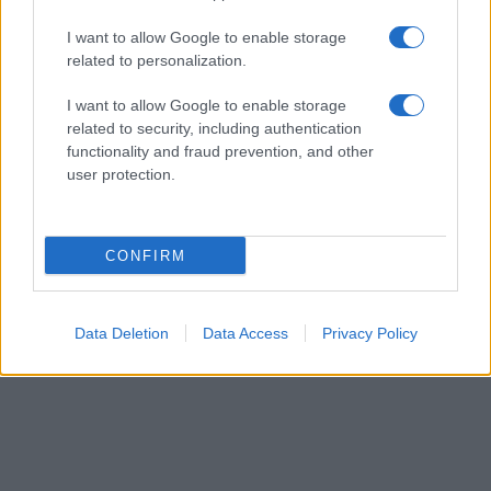
στα νησια οπως τους barak κλπ κατανοει ο καθενας τι θα
I want to allow Google to enable storage
σημαινει αυτο.
related to personalization.
Προτεινω στην ΠΤΗΣΗ να ασχοληθει με το συγκεκριμενο θεμα
πιο εκτενως και να μας παρουσιασει ρεαλιστικες,
I want to allow Google to enable storage
related to security, including authentication
τεκμηρειωμενες προτασεις και οχι πιασαρικα θεματα τυπου
functionality and fraud prevention, and other
απατσι και ρουκετες
user protection.
Reply
0
CONFIRM
Data Deletion
Data Access
Privacy Policy