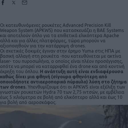
Οι κατευθυνόμενες ρουκέτες Advanced Precision Kill
Weapon System (APKWS) που κατασκευάζει η BAE Systems
και αποτελούν όπλο για τα επιθετικά ελικόπτερα Apache
αλλά και για άλλες πλατφόρμες, τώρα μπορούν να
αξιοποιηθούν για την κατάρριψη drones.
Οι σχετικές δοκιμές έγιναν στην έρημο Yuma στις ΗΠΑ με
βασική αλλαγή στη ρουκέτα -που κατευθύνεται με ακτίνα
laser- του πυροσωλήνα, ο οποίος είναι πλέον προσέγγισης,
οπότε να μπορεί να καταρριφθεί ένα drone και από κοντινή
έκρηξη του όπλου.
Η ανάπτυξη αυτή είναι ενδιαφέρουσα
καθώς δίνει μια φθηνή (σίγουρα φθηνότερη από
οποιοδήποτε αντιαεροπορικό πύραυλο) λύση στο ζήτημα
των
drones.
Υπενθυμίζουμε ότι οι APKWS είναι εξέλιξη των
γνωστών ρουκετών Hydra 70 των 2,75 ιντσών, με εμβέλεια
έως 5 χιλιόμετρα σε βολή από ελικόπτερο αλλά και έως 10
για βολή από αεροσκάφος.