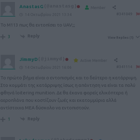
AnastasG
(@anastasg)
Member
#341049
14 Οκτωβρίου 2021 13:34
Το Μ113 πως θα εντοπίσει το UAV;;;
Reply
3
View Replies
(1)
JimmyD
(@jimmyd)
Active Member
#341114
14 Οκτωβρίου 2021 16:06
Το πρώτο βήμα είναι ο εντοπισμός και το δεύτερο η κατάρριψη.
Στο κομμάτι της κατάρριψης ίσως η απάντηση να είναι τα πολύ
φθηνά loitering munition. Δε θα έκανα φορείς ελικόπτερα ή
αεροπλάνα που κοστίζουν ζωές και εκατομμύρια αλλά
αντίστοιχα MEA δύσκολο να εντοπιστούν.
Reply
1