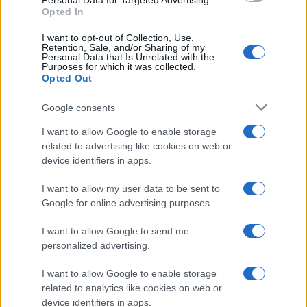
Personal Data for Targeted Advertising.
Opted In
Reply
0
I want to opt-out of Collection, Use,
Retention, Sale, and/or Sharing of my
Personal Data that Is Unrelated with the
Purposes for which it was collected.
zop
(@zop)
Active Member
Opted Out
#710368
8 Φεβρουαρίου 2026 21:00
Google consents
Συγγνωμη αλλα η τουρκια εχει ανω του ενος εκατ. οπλισμενων
Drones.. αν εξαπολυσει ταυτοχρονα εναντιον των νησιων μας τα
I want to allow Google to enable storage
μισα απο αυτα, πως θα αμυνθουμε με απατσι; με λειζερ;με
related to advertising like cookies on web or
πυραυλους;
device identifiers in apps.
Αφηστε τις υπερβολες, ο μοναδικος τροπος αμυνας εναντιον
I want to allow my user data to be sent to
απειρων μικρων και μεσαιων ντροουνς ειναι τεραστια τειχη
Google for online advertising purposes.
ηλεκτρομαγνητικου φασματος που σαν ενεργειακη ασπιδα θα τα
I want to allow Google to send me
καταρριπτουν ταυτοχρονα καιγοντας μαζικα τα ηλεκτρονικα
personalized advertising.
τους, υπαρχει αυτη η τεχνολογια και αναοτυσσεται, ελπιζω και το
ΕΛΚΑΚ να κινειται σε αναλογη λογικη αλλιως την εχουμε
I want to allow Google to enable storage
ασχημα…εαν μολις μερικα απο τα απειρα τουρκικα ντρουνς με
related to analytics like cookies on web or
τεχνητη νοημοσυνη, περασουν και χτυπησουν ευαισθητα σημεια
device identifiers in apps.