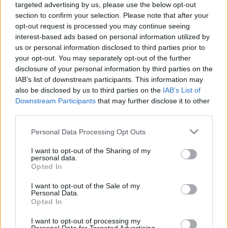
targeted advertising by us, please use the below opt-out
τα στοιχεία μέσω ασφαλούς δικτύου και να το
section to confirm your selection. Please note that after your
καταστρέψει. Και επειδή στον πόλεμο κατά των UAVs είναι
opt-out request is processed you may continue seeing
πολύ σημαντικό να ξοδεύεις pennies for pennies, το
interest-based ads based on personal information utilized by
καλύτερο όπλο θα ήταν μάλλον ένα Rheinmetal από το
us or personal information disclosed to third parties prior to
έδαφος, ή ένα 76άρι από τη θάλασσα.
your opt-out. You may separately opt-out of the further
disclosure of your personal information by third parties on the
Για τα δε MALE UAVs/UCAVs ισχύει αντίστοιχη λογική αλλά
IAB’s list of downstream participants. This information may
με μεγαλύτερα περιθώρια κόστους. Δηλαδή το χαμηλό RCS
also be disclosed by us to third parties on the
IAB’s List of
τους τα καθιστά δύσκολα εντοπίσιμα από τα περισσότερα
Downstream Participants
that may further disclose it to other
ραντάρ αεράμυνας 20ετίας. Το μεγάλο υψόμετρο μάλλον
third parties.
αποκλείει την καταστροφή από το έδαφος με πυροβόλα.
Please note that this website/app uses one or more Google
Personal Data Processing Opt Outs
Ωστόσο το κόστος τους είναι τέτοιο (και ειδικά το κόστος
services and may gather and store information including but
που μπορούν να προκαλέσουν αν αφεθούν να εκτελέσουν
not limited to your visit or usage behaviour. You may click to
I want to opt-out of the Sharing of my
personal data.
την αποστολή τους) που επιτρέπει αλλά και επιβάλλει τη
grant or deny consent to Google and its third-party tags to
Opted In
χρήση πυραύλων μέσου βεληνεκούς. Το ζητούμενο είναι να
use your data for below specified purposes in below Google
consent section.
εντοπιστούν έγκαιρα και δεν είμαι καθόλου σίγουρος πως η
I want to opt-out of the Sale of my
Personal Data.
αεράμυνά μας σήμερα μπορεί εύκολα να εντοπίσει ένα TB2
Opted In
ή ένα Akinci.
I want to opt-out of processing my
Θα ήθελα να ακούσω την άποψή σας.