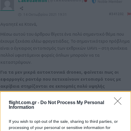
Lakedaemon
(@lakedaemon)
Noble Member
#341202
14 Οκτωβρίου 2021 19:31
Αγαπητέ κε Κτενά,
Μέσω αυτού του άρθρου θίγετε ένα πολύ σημαντικό θέμα που
έχουμε ξεχάσει ελέω φρεγατιάδας. Το σημαντικότερο πρόβλημα
είναι ο έγκαιρος εντοπισμός των εχθρικών UAVs – στη συνέχεια
πολλοί υφιστάμενοι φορείς όπλων μπορούν να τα
καταστρέψουν.
Για τα μεν μικρά αυτοκτονικά drones, φαίνεται πως οι
εφαρμογές ραντάρ που πετυχαίνουν εντοπισμό τους με
ακρίβεια στηρίζονται σε εκπομπές πολύ υψηλής
συχνότητας αλλά μικρής εμβέλειας (1-2χλμ). Αν δεχτούμε
αυτόν τον περιορισμό, τότε η καλύτερη πλατφόρμα για
flight.com.gr -
Do Not Process My Personal
περιπολίες 24/7 είναι μάλλον ένα σμήνος από φίλια UAVs
Information
που θα φέρουν τέτοιους αισθητήρες. Και όποιο εντοπίσει
τον στόχο θα μένει πάνω του να τον φωτίζει ώστε κάποιο
If you wish to opt-out of the sale, sharing to third parties, or
processing of your personal or sensitive information for
άλλο όπλο από το έδαφος, τη θάλασσα ή τον αέρα να λάβει