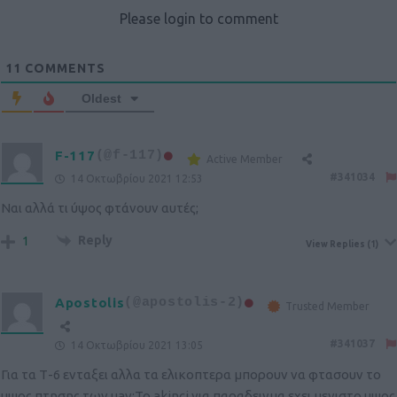
Please login to comment
11
COMMENTS
Oldest
F-117
(@f-117)
Active Member
#341034
14 Οκτωβρίου 2021 12:53
Ναι αλλά τι ύψος φτάνουν αυτές;
Reply
1
View Replies
(1)
Apostolis
(@apostolis-2)
Trusted Member
#341037
14 Οκτωβρίου 2021 13:05
Για τα Τ-6 ενταξει αλλα τα ελικοπτερα μπορουν να φτασουν το
υψος πτησης των uav;Το akinci για παραδειγμα εχει μεγιστο υψος