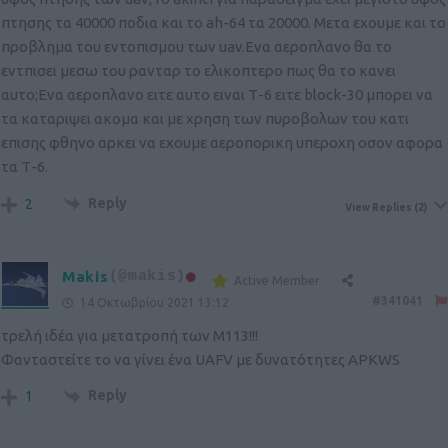
πτησης τα 40000 ποδια και το ah-64 τα 20000. Μετα εχουμε και το
προβλημα του εντοπισμου των uav.Ενα αεροπλανο θα το
εντπισει μεσω του ρανταρ το ελικοπτερο πως θα το κανει
αυτο;Ενα αεροπλανο ειτε αυτο ειναι Τ-6 ειτε block-30 μπορει να
τα καταριψει ακομα και με χρηση των πυροβολων του κατι
επισης φθηνο αρκει να εχουμε αεροπορικη υπεροχη οσον αφορα
τα Τ-6.
Reply
2
View Replies
(2)
Makis
(@makis)
Active Member
#341041
14 Οκτωβρίου 2021 13:12
τρελή ιδέα για μετατροπή των Μ113!!!
Φανταστείτε το να γίνει ένα UAFV με δυνατότητες ΑPKWS
Reply
1