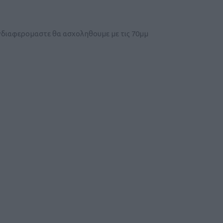
νδιαφερομαστε θα ασχοληθουμε με τις 70μμ