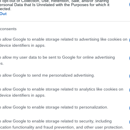
o opt-out of Collection, Use, Retention, Sale, and/or Sharing
ersonal Data that Is Unrelated with the Purposes for which it
lected.
Out
consents
o allow Google to enable storage related to advertising like cookies on
evice identifiers in apps.
Login
o allow my user data to be sent to Google for online advertising
s.
Please login t
to allow Google to send me personalized advertising.
8
COMMENTS
o allow Google to enable storage related to analytics like cookies on
evice identifiers in apps.
Makis
(@makis)
Active Member
o allow Google to enable storage related to personalization.
11 Φεβρουαρίου 2019 12:53
Κατα ποσο κατι τετοιο χτυπαει και εχθρικα ucav εκτοξευ
o allow Google to enable storage related to security, including
cation functionality and fraud prevention, and other user protection.