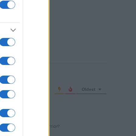
o comment
Oldest
ομενα απο ενα Kiowa warrior?