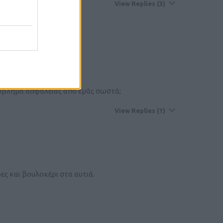
View Replies
(3)
όβλημα ασφάλειας από εμάς σωστά;
View Replies
(1)
ς και βουλοκέρι στα αυτιά.