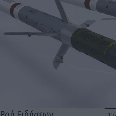
Ροή Ειδήσεων
11/