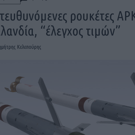
τευθυνόμενες ρουκέτες APK
λανδία, “έλεγχος τιμών”
ημήτρης Κελεπούρης