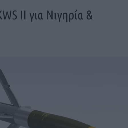
WS II για Νιγηρία &