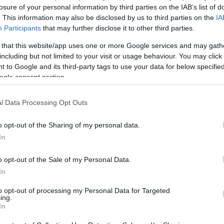
losure of your personal information by third parties on the IAB’s list of
. This information may also be disclosed by us to third parties on the
IA
Participants
that may further disclose it to other third parties.
Ακολουθήστε το
ΠΤΗΣΗ
στο
Google News
 that this website/app uses one or more Google services and may gath
και μάθετε πρώτοι όλες τις ειδήσεις.
including but not limited to your visit or usage behaviour. You may click 
θρα που δημοσιεύονται στο flight.com.gr εκφράζουν τους σ
 to Google and its third-party tags to use your data for below specifi
ι απαραίτητα τον ιστότοπο. Απαγορεύεται η αναδημοσίευση 
ogle consent section.
ση. Σε αντίθετη περίπτωση θα λαμβάνονται νομικά μέτρα. Ο 
ρεί το δικαίωμα ελέγχου των σχολίων, τα οποία εκφράζουν 
l Data Processing Opt Outs
αφέα τους.
o opt-out of the Sharing of my personal data.
In
o opt-out of the Sale of my Personal Data.
In
to opt-out of processing my Personal Data for Targeted
ing.
In