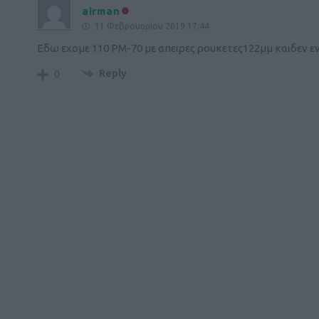
airman
11 Φεβρουαρίου 2019 17:44
Εδω εχομε 110 ΡΜ-70 με απειρες ρουκετες122μμ καιδεν ε
Reply
0