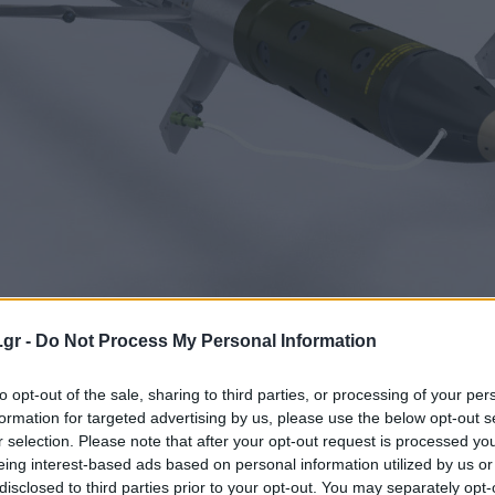
ερικανικό Πεντάγωνο ανέθεσε έργο αξίας $225 εκατ. στην ε
.gr -
Do Not Process My Personal Information
είας APKWS II με αποδέκτες τη Νιγήρια και την Ολλανδία. Σύμ
κευαστούν έως τον Σεπτέμβριο του 2020.
to opt-out of the sale, sharing to third parties, or processing of your per
WS II προσαρμόζεται σε ρουκέτες Hydra 70, μετατρέποντάς 
formation for targeted advertising by us, please use the below opt-out s
ερη αξιοποίηση του προηγμένου αισθητήρα της συλλογής, με
η της εμβέλειας του όπλου σε 12-15km. Σήμερα οι Hydra 70
r selection. Please note that after your opt-out request is processed y
eing interest-based ads based on personal information utilized by us or
disclosed to third parties prior to your opt-out. You may separately opt-