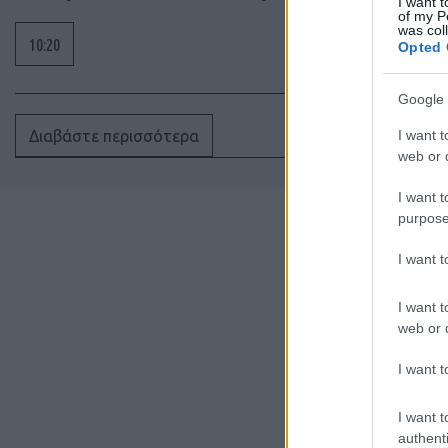
I want t
of my P
was col
10:20
Opted 
Google 
I want t
Διαβάστε περισσότερα
web or d
I want t
purpose
I want 
I want t
web or d
I want t
I want t
authenti