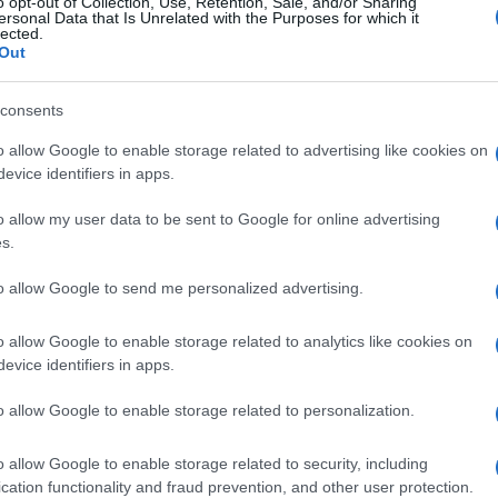
o opt-out of Collection, Use, Retention, Sale, and/or Sharing
Reply
14
ersonal Data that Is Unrelated with the Purposes for which it
lected.
Out
Dimitris
(@dimitris-3)
Active Member
consents
6 Απριλίου 2023 12:38
Όταν κάνετε ένα σχέδιο σε μια χαρτοπετσέτα, μην την πε
o allow Google to enable storage related to advertising like cookies on
evice identifiers in apps.
ξεκίνησε…
Reply
11
o allow my user data to be sent to Google for online advertising
s.
to allow Google to send me personalized advertising.
Dakota
(@dakota)
Trusted Member
6 Απριλίου 2023 13:11
o allow Google to enable storage related to analytics like cookies on
Βομβαρδογ@μόσαυρος.
evice identifiers in apps.
Reply
11
o allow Google to enable storage related to personalization.
o allow Google to enable storage related to security, including
cation functionality and fraud prevention, and other user protection.
dimitrisx
(@dimitrisx)
Noble Member