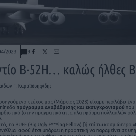
9
04/2023
τίο B-52H… καλώς ήλθες B
αίδων Γ. Καραϊωσηφίδης
ροηγούμενο τεύχος μας (Μάρτιος 2023) είχαμε περιλάβει ένα
επίπεδο
πρόγραμμα αναβάθμισης και εκσυγχρονισμού
που 
ρδιστικό (στην πραγματικότητα πλατφόρμα πολλαπλών ρόλων
.
τό, το BUFF (Big Ugly F***ing Fellow) [ή επί τω κοσμιώτερο «
ενέθλια αφού έτσι υπάρχει η προοπτική να παραμείνει σε υπ
ολοκληρώναμε το άρθρο, υπήρχε τότε σε εκκρεμότητα εάν 