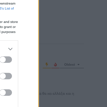
 downstream
B’s List of
er and store
to grant or
ed purposes
o comment
Oldest
ive Member
ρι να βγουν από υπηρεσία θα χει αλλάξει και η