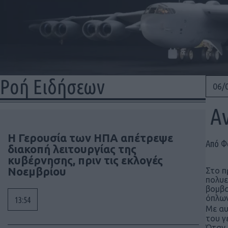
Ροή Ειδήσεων
06/
Αν
Η Γερουσία των ΗΠΑ απέτρεψε
Από Φ
διακοπή λειτουργίας της
κυβέρνησης, πριν τις εκλογές
Νοεμβρίου
Στο π
πολυ
βομβα
όπλων
13:54
Με αυ
του γ
Όταν 