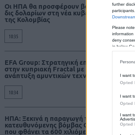
further disc
Οι ΗΠΑ θα προσφέρουν βοήθεια 1
participants
δις δολαρίων στη νέα κυβέρνηση
Downstream 
της Κολομβίας
Please note
information 
10:35
deny consent
in below Go
EFA Group: Στρατηγική επένδυση
Persona
στην κυπριακή Fractal με στόχο την
ανάπτυξη αμυντικών τεχνολογιών
I want t
Opted 
10:34
I want t
Opted 
I want 
ΗΠΑ: Ξεκινά η παραγωγή της
Advertis
κατευθυνόμενης βόμβας GBU-75
Opted 
που φθάνει τα 600 χιλιόμετρα