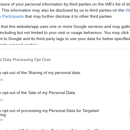
losure of your personal information by third parties on the IAB’s list of
. This information may also be disclosed by us to third parties on the
IA
Participants
that may further disclose it to other third parties.
 that this website/app uses one or more Google services and may gath
including but not limited to your visit or usage behaviour. You may click 
 to Google and its third-party tags to use your data for below specifi
ogle consent section.
Login
l Data Processing Opt Outs
Please login t
o opt-out of the Sharing of my personal data.
9
COMMENTS
In
o opt-out of the Sale of my Personal Data.
lost in space
(@lost-in-space)
Act
In
6 Απριλίου 2023 12:28
to opt-out of processing my Personal Data for Targeted
Νομιζω οτι το BUFF σημαίνει Big Ugly Fat F*cker. Άλλα μέχ
ing.
In
αγγλική γλώσσα το πιθανότερο