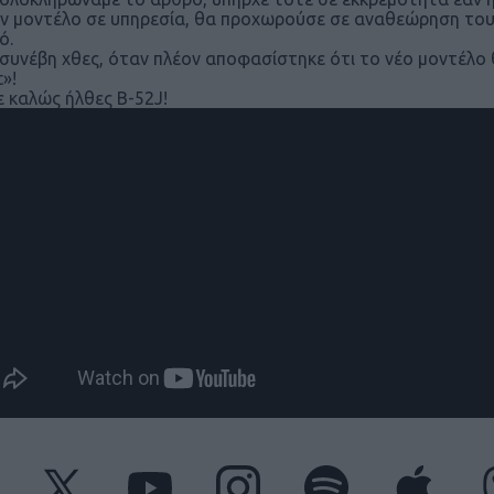
ν μοντέλο σε υπηρεσία, θα προχωρούσε σε αναθεώρηση του 
ό.
συνέβη χθες, όταν πλέον αποφασίστηκε ότι το νέο μοντέλο 
t»!
 καλώς ήλθες B-52J!