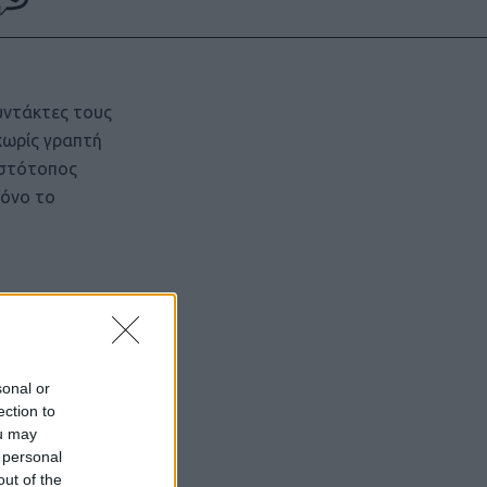
υντάκτες τους
χωρίς γραπτή
ιστότοπος
μόνο το
sonal or
ection to
ou may
 personal
out of the