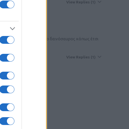
View Replies
(1)
τάτε μετά. Κι αυτός εδώ ο δεινόσαυρος κάπως έτσι
View Replies
(1)