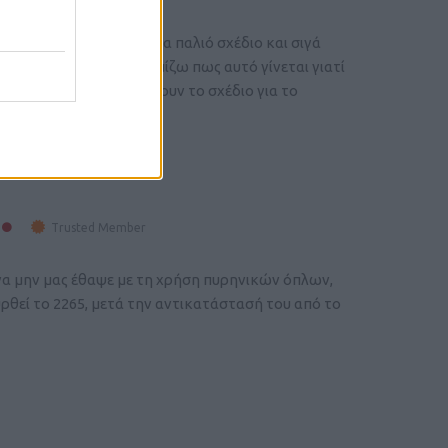
υ Θησέα, ουσιαστικά ένα παλιό σχέδιο και σιγά
κευάζονται τώρα. Νομίζω πως αυτό γίνεται γιατί
, εκτός και αν επαναφέρουν το σχέδιο για το
Trusted Member
ί να μην μας έθαψε με τη χρήση πυρηνικών όπλων,
ρθεί το 2265, μετά την αντικατάστασή του από το