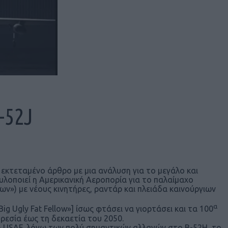
-52J
 εκτεταμένο άρθρο με μια ανάλυση για το μεγάλο και
υλοποιεί η Αμερικανική Αεροπορία για το παλαίμαχο
») με νέους κινητήρες, ραντάρ και πλειάδα καινούργιων
α
Big Ugly Fat Fellow»] ίσως φτάσει να γιορτάσει και τα 100
ηρεσία έως τη δεκαετία του 2050.
η USAF, λόγω των πολύ σημαντικών αλλαγών στο B-52H, το