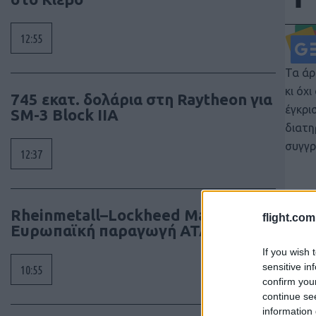
12:55
Τα άρ
κι όχ
745 εκατ. δολάρια στη Raytheon για
έγκρι
SM-3 Block IIA
διατη
συγγρ
12:37
Rheinmetall–Lockheed Martin:
flight.com
Ευρωπαϊκή παραγωγή ATACMS
If you wish 
sensitive in
10:55
confirm you
continue se
information 