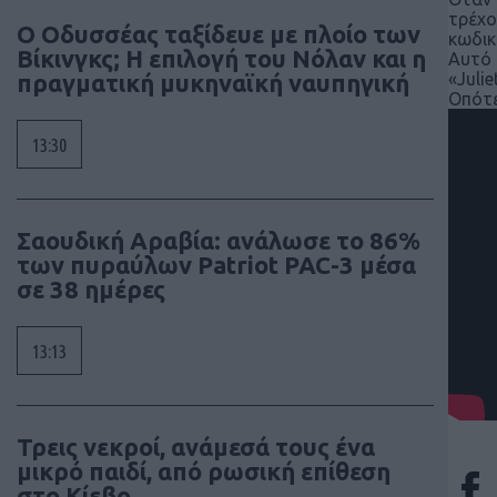
τρέχο
Ο Οδυσσέας ταξίδευε με πλοίο των
κωδικ
Βίκινγκς; Η επιλογή του Νόλαν και η
Αυτό 
«Julie
πραγματική μυκηναϊκή ναυπηγική
Οπότε
13:30
Σαουδική Αραβία: ανάλωσε το 86%
των πυραύλων Patriot PAC-3 μέσα
σε 38 ημέρες
13:13
Τρεις νεκροί, ανάμεσά τους ένα
μικρό παιδί, από ρωσική επίθεση
στο Κίεβο