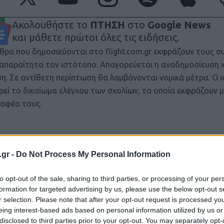
Ακολουθήστε το
ΠΤΗΣΗ
στο
Google News
και μάθετε πρώτοι όλες τις ειδήσεις.
θρα που δημοσιεύονται στο flight.com.gr εκφράζουν τους σ
ι απαραίτητα τον ιστότοπο. Απαγορεύεται η αναδημοσίευση 
ση. Σε αντίθετη περίπτωση θα λαμβάνονται νομικά μέτρα. Ο 
ρεί το δικαίωμα ελέγχου των σχολίων, τα οποία εκφράζουν 
αφέα τους.
.gr -
Do Not Process My Personal Information
to opt-out of the sale, sharing to third parties, or processing of your per
formation for targeted advertising by us, please use the below opt-out s
r selection. Please note that after your opt-out request is processed y
eing interest-based ads based on personal information utilized by us or
disclosed to third parties prior to your opt-out. You may separately opt-