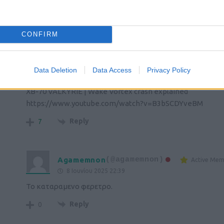
Please login t
2
COMMENTS
CONFIRM
stelios1974
(@stelios1974)
Active 
Data Deletion
Data Access
Privacy Policy
8 Ιουνίου 2024 17:08
XB-70 VALKYRIE | Wake Vortex crash explained
https://www.youtube.com/watch?v=B3bSCDYveBM
Reply
7
Agamemnon
(@agamemnon)
Active Mem
8 Ιουνίου 2025 22:39
Το καταραμενο φερετρο.
Reply
0