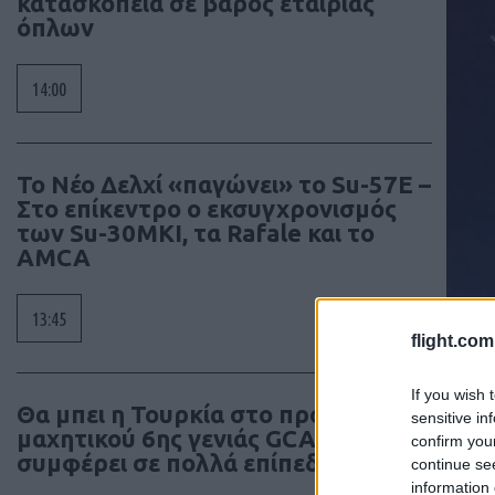
κατασκοπεία σε βάρος εταιρίας
όπλων
14:00
Το Νέο Δελχί «παγώνει» το Su-57E –
Στο επίκεντρο ο εκσυγχρονισμός
των Su-30MKI, τα Rafale και το
AMCA
13:45
flight.com
If you wish 
Θα μπει η Τουρκία στο πρόγραμμα
sensitive in
μαχητικού 6ης γενιάς GCAP; Γιατί τη
confirm you
συμφέρει σε πολλά επίπεδα
continue se
information 