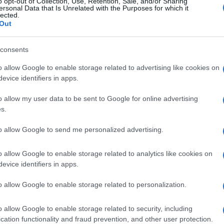
o opt-out of Collection, Use, Retention, Sale, and/or Sharing
ersonal Data that Is Unrelated with the Purposes for which it
lected.
Out
consents
o allow Google to enable storage related to advertising like cookies on
evice identifiers in apps.
o allow my user data to be sent to Google for online advertising
s.
to allow Google to send me personalized advertising.
o allow Google to enable storage related to analytics like cookies on
evice identifiers in apps.
o allow Google to enable storage related to personalization.
Login
o allow Google to enable storage related to security, including
cation functionality and fraud prevention, and other user protection.