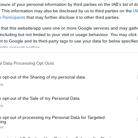
losure of your personal information by third parties on the IAB’s list of
. This information may also be disclosed by us to third parties on the
IA
Participants
that may further disclose it to other third parties.
 that this website/app uses one or more Google services and may gath
ραίος σχηματισμός των πέντε αεροσκαφών λίγο πριν το ατύχ
including but not limited to your visit or usage behaviour. You may click 
 to Google and its third-party tags to use your data for below specifi
ogle consent section.
έχεια στο
Military History
l Data Processing Opt Outs
o opt-out of the Sharing of my personal data.
In
Ακολουθήστε το
ΠΤΗΣΗ
στο
Google News
και μάθετε πρώτοι όλες τις ειδήσεις.
o opt-out of the Sale of my Personal Data.
θρα που δημοσιεύονται στο flight.com.gr εκφράζουν τους σ
In
ι απαραίτητα τον ιστότοπο. Απαγορεύεται η αναδημοσίευση 
to opt-out of processing my Personal Data for Targeted
ση. Σε αντίθετη περίπτωση θα λαμβάνονται νομικά μέτρα. Ο 
ing.
In
ρεί το δικαίωμα ελέγχου των σχολίων, τα οποία εκφράζουν 
αφέα τους.