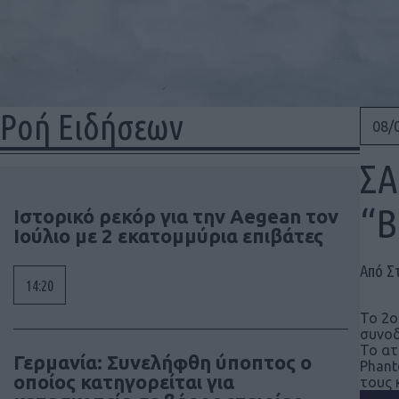
Ροή Ειδήσεων
08/
ΣΑ
“Β
Ιστορικό ρεκόρ για την Aegean τον
Ιούλιο με 2 εκατομμύρια επιβάτες
Από Σ
14:20
Το 2ο
συνοδ
Το ατ
Γερμανία: Συνελήφθη ύποπτος ο
Phant
οποίος κατηγορείται για
τους 