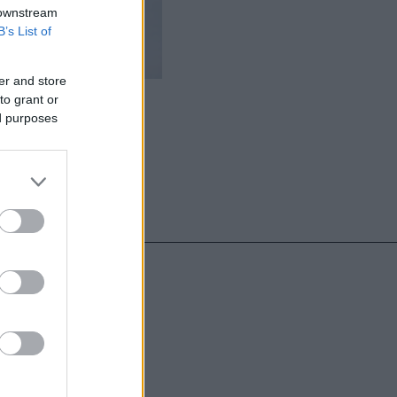
 downstream
B’s List of
er and store
ημα.
to grant or
ed purposes
υντάκτες τους
χωρίς γραπτή
ιστότοπος
μόνο το