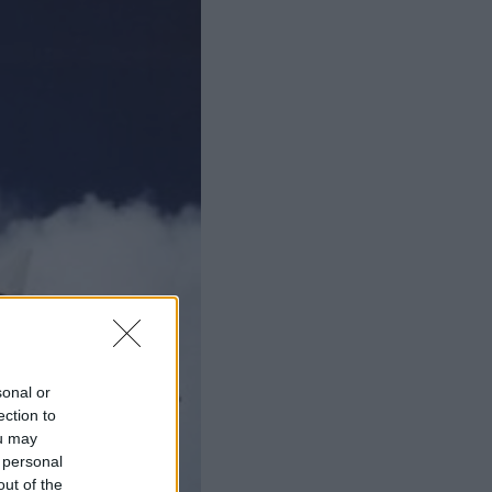
sonal or
ection to
ou may
 personal
out of the