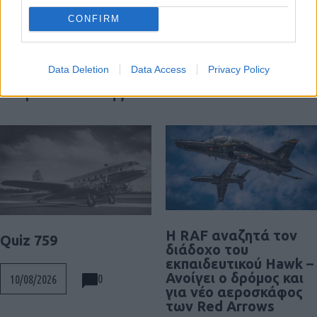
CONFIRM
Διαβάστε περισσότερα
Data Deletion
Data Access
Privacy Policy
Διαβάστε επίσης
Η RAF αναζητά τον
Quiz 759
διάδοχο του
εκπαιδευτικού Hawk –
Ανοίγει ο δρόμος και
0
10/08/2026
για νέο αεροσκάφος
των Red Arrows