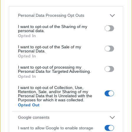
third parties.
Please note that this website/app uses one or more Google
Personal Data Processing Opt Outs
services and may gather and store information including but
ΑΠΟΚΛΕΙΣΤΙΚΟ: Πόσα τεθωρακισμένα
not limited to your visit or usage behaviour. You may click to
I want to opt-out of the Sharing of my
Stryker μπορεί να παραχωρηθούν στον
personal data.
grant or deny consent to Google and its third-party tags to
Opted In
Ελληνικό Στρατό και με τι κόστη
use your data for below specified purposes in below Google
consent section.
I want to opt-out of the Sale of my
Personal Data.
10:01
Opted In
I want to opt-out of processing my
Personal Data for Targeted Advertising.
Opted In
Αλλαγή στην ηγεσία του ανώτατου
οργάνου ασφαλείας του Ιράν
I want to opt-out of Collection, Use,
Retention, Sale, and/or Sharing of my
Personal Data that Is Unrelated with the
Purposes for which it was collected.
07:50
Opted Out
Google consents
Που βρίσκεται η ελληνική στρατηγική
I want to allow Google to enable storage