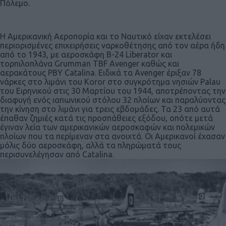
Πόλεμο.
Η Αμερικανική Αεροπορία και το Ναυτικό είχαν εκτελέσει
περιορισμένες επιχειρήσεις ναρκοθέτησης από τον αέρα ήδη
από το 1943, με αεροσκάφη B-24 Liberator και
τορπιλοπλάνα Grumman TBF Avenger καθώς και
αερακάτους PBY Catalina. Ειδικά τα Avenger έριξαν 78
νάρκες στο λιμάνι του Koror στο συγκρότημα νησιών Palau
του Ειρηνικού στις 30 Μαρτίου του 1944, αποτρέποντας την
διαφυγή ενός ιαπωνικού στόλου 32 πλοίων και παραλύοντας
την κίνηση στο λιμάνι για τρεις εβδομάδες. Τα 23 από αυτά
έπαθαν ζημιές κατά τις προσπάθειες εξόδου, οπότε μετά
έγιναν λεία των αμερικανικών αεροσκαφών και πολεμικών
πλοίων που τα περίμεναν στα ανοιχτά. Οι Αμερικανοί έχασαν
μόλις δύο αεροσκάφη, αλλά τα πληρώματά τους
περισυνελέγησαν από Catalina.