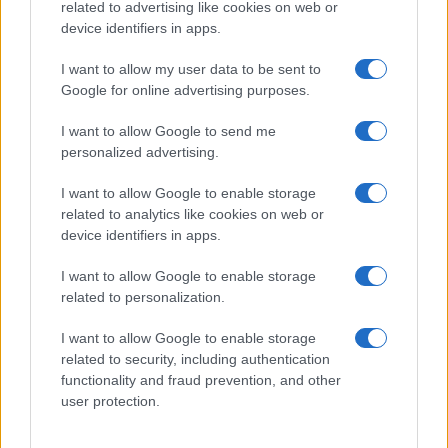
απέναντι στην αμυντική συμφωνία
related to advertising like cookies on web or
Σαουδικής Αραβίας-Τουρκίας-Πακιστάν;
device identifiers in apps.
I want to allow my user data to be sent to
07:40
Google for online advertising purposes.
I want to allow Google to send me
personalized advertising.
Το Ισραήλ «απορρίπτει» το σχέδιο των
ΗΠΑ που αποδέχτηκε η Χαμάς
I want to allow Google to enable storage
related to analytics like cookies on web or
device identifiers in apps.
07:19
I want to allow Google to enable storage
related to personalization.
Δύο άγνωστα drones πάνω από
I want to allow Google to enable storage
γερμανική βάση υποστήριξης Patriot
related to security, including authentication
functionality and fraud prevention, and other
user protection.
20:20