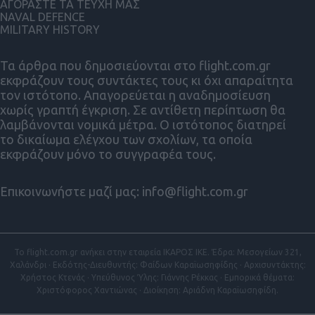
ΑΓΟΡΑΣΤΕ ΤΑ ΤΕΥΧΗ ΜΑΣ
NAVAL DEFENCE
MILITARY HISTORY
Τα άρθρα που δημοσιεύονται στο flight.com.gr
εκφράζουν τους συντάκτες τους κι όχι απαραίτητα
τον ιστότοπο. Απαγορεύεται η αναδημοσίευση
χωρίς γραπτή έγκριση. Σε αντίθετη περίπτωση θα
λαμβάνονται νομικά μέτρα. Ο ιστότοπος διατηρεί
το δικαίωμα ελέγχου των σχολίων, τα οποία
εκφράζουν μόνο το συγγραφέα τους.
Επικοινωνήστε μαζί μας:
info@flight.com.gr
Το flight.com.gr ανήκει στην εταιρεία ΙΚΑΡΟΣ ΙΚΕ. Έδρα: Μεσογείων 321,
Χαλάνδρι · Εκδότης-Διευθυντής: Φαίδων Καραϊωσηφίδης · Αρχισυντάκτης:
Χρήστος Κτενάς · Υπεύθυνος Ύλης: Γιάννης Ρέκκας · Εμπορικά θέματα:
Χριστόφορος Χαντιώνας · Διοίκηση: Αριάδνη Καραϊωσηφίδη.