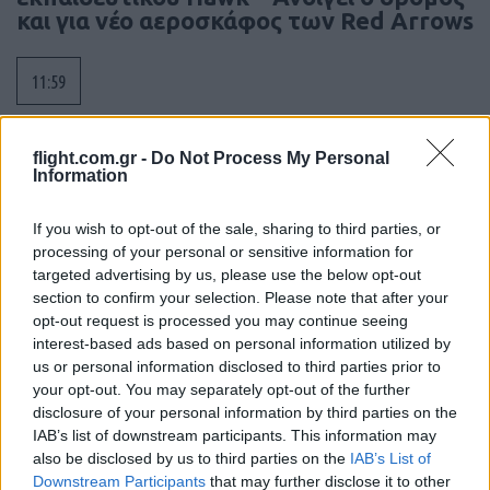
και για νέο αεροσκάφος των Red Arrows
11:59
flight.com.gr -
Do Not Process My Personal
Ρωσία: Δίχτυα καλύπτουν υποβρύχια
Information
Borei στην Καμτσάτκα – 7.000
χιλιόμετρα μακριά από την Ουκρανία
If you wish to opt-out of the sale, sharing to third parties, or
processing of your personal or sensitive information for
targeted advertising by us, please use the below opt-out
11:40
section to confirm your selection. Please note that after your
opt-out request is processed you may continue seeing
interest-based ads based on personal information utilized by
us or personal information disclosed to third parties prior to
Αναχαιτίσεις πολιτικών αεροσκαφών
your opt-out. You may separately opt-out of the further
κοντά σε γήπεδο γκολφ του προέδρου
disclosure of your personal information by third parties on the
των ΗΠΑ Τραμπ
IAB’s list of downstream participants. This information may
also be disclosed by us to third parties on the
IAB’s List of
Downstream Participants
that may further disclose it to other
10:25