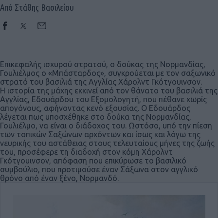
Από Στάθης Βασιλείου
Επικεφαλής ισχυρού στρατού, ο δούκας της Νορμανδίας,
Γουλιέλμος ο «Μπάσταρδος», συγκρούεται με τον σαξωνικό
στρατό του βασιλιά της Αγγλίας Χάρολντ Γκότγουινσον.
Η ιστορία της μάχης εκκινεί από τον θάνατο του βασιλιά της
Αγγλίας, Εδουάρδου του Εξομολογητή, που πέθανε χωρίς
απογόνους, αφήνοντας κενό εξουσίας. Ο Εδουάρδος
λέγεται πως υποσχέθηκε στο δούκα της Νορμανδίας,
Γουλιέλμο, να είναι ο διάδοχος του. Ωστόσο, υπό την πίεση
των τοπικών Σαξώνων αρχόντων και ίσως και λόγω της
νευρικής του αστάθειας στους τελευταίους μήνες της ζωής
του, προσέφερε τη διαδοχή στον κόμη Χάρολντ
Γκότγουινσον, απόφαση που επικύρωσε το βασιλικό
συμβούλιο, που προτιμούσε έναν Σάξωνα στον αγγλικό
θρόνο από έναν ξένο, Νορμανδό.