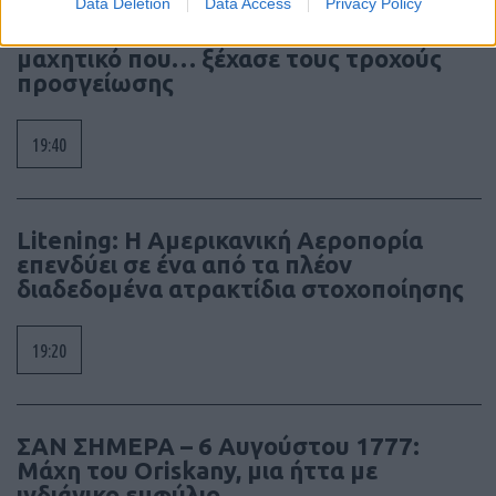
Data Deletion
Data Access
Privacy Policy
SNCASE SE.5000 Baroudeur: το γαλλικό
μαχητικό που… ξέχασε τους τροχούς
προσγείωσης
19:40
Litening: Η Αμερικανική Αεροπορία
επενδύει σε ένα από τα πλέον
διαδεδομένα ατρακτίδια στοχοποίησης
19:20
ΣΑΝ ΣΗΜΕΡΑ – 6 Αυγούστου 1777:
Μάχη του Oriskany, μια ήττα με
ινδιάνικο εμφύλιο