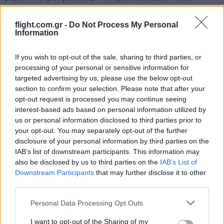
κάκιστη.
flight.com.gr -
Do Not Process My Personal
Reply
0
Information
If you wish to opt-out of the sale, sharing to third parties, or
George
(@george)
Noble Member
processing of your personal or sensitive information for
#694453
14 Οκτωβρίου 2025 21:21
targeted advertising by us, please use the below opt-out
section to confirm your selection. Please note that after your
Αυτή η ιστορία είναι απλή!
opt-out request is processed you may continue seeing
Το γερμανικό φύλο των Αγγλων που προερχονταν από τη Δανία
interest-based ads based on personal information utilized by
σε συμμαχία με το γερμανικό φύλο των Σαξώνων που
us or personal information disclosed to third parties prior to
προέρχονταν από τη Γερμανία αφού πρώτα νίκησε τους
your opt-out. You may separately opt-out of the further
disclosure of your personal information by third parties on the
Σκανδιναβούς που κατοικούσαν στη βόρεια Αγγλία που
IAB’s list of downstream participants. This information may
προέρχονταν από τη Νορβηγία και τη Δανία έχασε στη συνέχεια
also be disclosed by us to third parties on the
IAB’s List of
στη νότια από Σκανδιναβούς που μιλούσαν γαλλικά που μένανε
Downstream Participants
that may further disclose it to other
στη βόρεια Γαλλία αλλά προέρχονταν και αυτοί από τη Νορβηγία
third parties.
και τη Δανία.
Please note that this website/app uses one or more Google
Personal Data Processing Opt Outs
Reply
3
services and may gather and store information including but
not limited to your visit or usage behaviour. You may click to
I want to opt-out of the Sharing of my