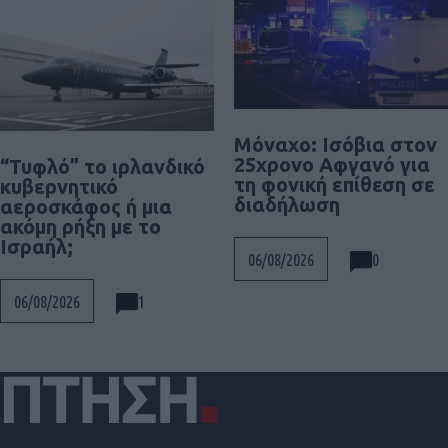
Μόναχο: Ισόβια στον
25χρονο Αφγανό για
“Τυφλό” το ιρλανδικό
τη φονική επίθεση σε
κυβερνητικό
διαδήλωση
αεροσκάφος ή μια
ακόμη ρήξη με το
Ισραήλ;
0
06/08/2026
1
06/08/2026