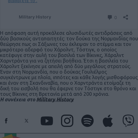
Η απόφαση αυτή προκάλεσε αλυσιδωτές αντιδράσεις από
δύο βασικούς ανταπαιτητές: τον δούκα της Νορμανδίας που
θεώρησε πως οι Σάξωνες του έκλεψαν το στέμμα και τον
μικρότερο αδερφό του Χάρολντ, Τόστιγκ, ο οποίος
κατέφυγε στην αυλή του βασιλιά των Βίκινκς, Χάραλντ
Χαρντράντα για να ζητήσει βοήθεια. Έτσι η βασιλεία του
Χάρολντ ξεκίνησε με απειλή από δύο μεγάλους στρατούς.
Έναν στη Νορμανδία, που ο δούκας Γουλιέλμος
συγκέντρωνε με πλοία, ιππότες και κάθε λογής μισθοφόρους
και έναν στη Σκανδιναβία, που ο Χαρντράντα ετοίμαζε τη
δική του εισβολή που θα έφερνε τον Τόστιγκ στο θρόνο και
τους Βίκινκς στη Βρετανία μετά από 200 χρόνια.
Η συνέχεια στο
Military History