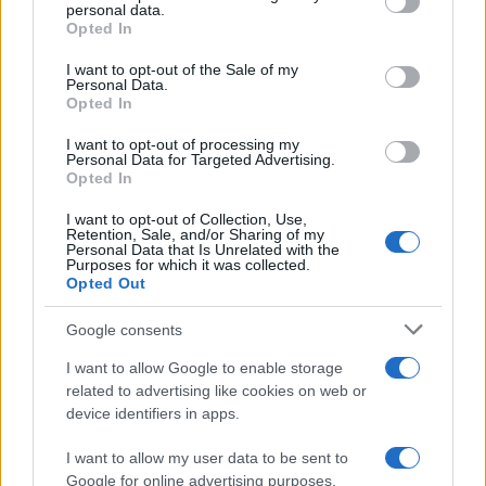
personal data.
grant or deny consent to Google and its third-party tags to
Opted In
use your data for below specified purposes in below Google
anast
(@anast)
consent section.
I want to opt-out of the Sale of my
#694464
14 Οκτωβρίου 2025 22:18
Personal Data.
Opted In
ΚΑΙ ΓΚΡΕΜΙΣΤΗΚΕ Η ΟΡΘΟΔΟΞΙΑ ΑΠΟ ΤΗΝ ΑΓΓΛΙΑ, ΜΠΗΚΕ Ο
ΑΙΡΕΤΙΚΟΣ ΠΑΠΑΣ ΡΩΜΗΣ
I want to opt-out of processing my
Personal Data for Targeted Advertising.
Reply
0
Opted In
I want to opt-out of Collection, Use,
Retention, Sale, and/or Sharing of my
Personal Data that Is Unrelated with the
Purposes for which it was collected.
Opted Out
Google consents
I want to allow Google to enable storage
related to advertising like cookies on web or
device identifiers in apps.
I want to allow my user data to be sent to
Google for online advertising purposes.