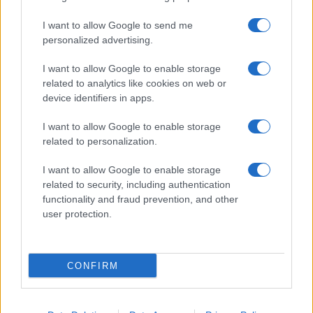
I want to allow Google to send me
personalized advertising.
I want to allow Google to enable storage
related to analytics like cookies on web or
device identifiers in apps.
Ροή Ειδήσεων
I want to allow Google to enable storage
related to personalization.
I want to allow Google to enable storage
related to security, including authentication
ΣΑΝ ΣΗΜΕΡΑ – 6 Αυγούστου 1870:
functionality and fraud prevention, and other
Μάχες του Spicheren και του Wörth, ο
user protection.
γερμανικός στρατός διαλύει τους
Γάλλους
CONFIRM
20:01