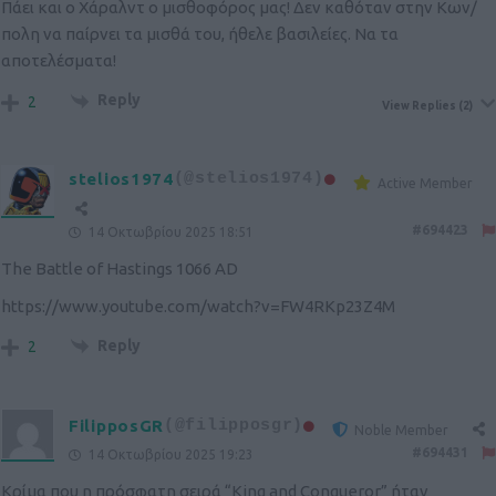
Πάει και ο Χάραλντ ο μισθοφόρος μας! Δεν καθόταν στην Κων/
πολη να παίρνει τα μισθά του, ήθελε βασιλείες. Να τα
αποτελέσματα!
Reply
2
View Replies
(2)
stelios1974
(@stelios1974)
Active Member
#694423
14 Οκτωβρίου 2025 18:51
The Battle of Hastings 1066 AD
https://www.youtube.com/watch?v=FW4RKp23Z4M
Reply
2
FilipposGR
(@filipposgr)
Noble Member
#694431
14 Οκτωβρίου 2025 19:23
Κρίμα που η πρόσφατη σειρά “King and Conqueror” ήταν