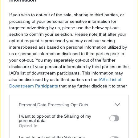
If you wish to opt-out of the sale, sharing to third parties, or
processing of your personal or sensitive information for
Η RAF αναζητά τον διάδοχο του
targeted advertising by us, please use the below opt-out
εκπαιδευτικού Hawk – Ανοίγει ο δρόμος
section to confirm your selection. Please note that after your
και για νέο αεροσκάφος των Red Arrows
opt-out request is processed you may continue seeing
interest-based ads based on personal information utilized by
us or personal information disclosed to third parties prior to
11:59
your opt-out. You may separately opt-out of the further
disclosure of your personal information by third parties on the
IAB’s list of downstream participants. This information may
also be disclosed by us to third parties on the
IAB’s List of
Ρωσία: Δίχτυα καλύπτουν υποβρύχια
Downstream Participants
that may further disclose it to other
Borei στην Καμτσάτκα – 7.000
third parties.
χιλιόμετρα μακριά από την Ουκρανία
Please note that this website/app uses one or more Google
Personal Data Processing Opt Outs
services and may gather and store information including but
11:40
not limited to your visit or usage behaviour. You may click to
I want to opt-out of the Sharing of my
personal data.
grant or deny consent to Google and its third-party tags to
Opted In
use your data for below specified purposes in below Google
consent section.
I want to opt-out of the Sale of my