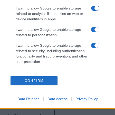
07:50
I want to allow Google to enable storage
related to analytics like cookies on web or
device identifiers in apps.
Που βρίσκεται η ελληνική στρατηγική
απέναντι στην αμυντική συμφωνία
I want to allow Google to enable storage
Σαουδικής Αραβίας-Τουρκίας-Πακιστάν;
related to personalization.
I want to allow Google to enable storage
07:40
related to security, including authentication
functionality and fraud prevention, and other
user protection.
Το Ισραήλ «απορρίπτει» το σχέδιο των
ΗΠΑ που αποδέχτηκε η Χαμάς
CONFIRM
07:19
Data Deletion
Data Access
Privacy Policy