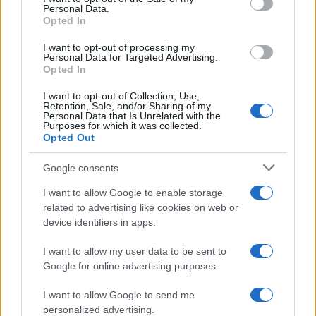
Αναχαιτίσεις πολιτικών αεροσκαφών
Personal Data.
κοντά σε γήπεδο γκολφ του προέδρου
Opted In
των ΗΠΑ Τραμπ
I want to opt-out of processing my
Personal Data for Targeted Advertising.
Opted In
10:25
I want to opt-out of Collection, Use,
Retention, Sale, and/or Sharing of my
Personal Data that Is Unrelated with the
Purposes for which it was collected.
ΑΠΟΚΛΕΙΣΤΙΚΟ: Πόσα τεθωρακισμένα
Opted Out
Stryker μπορεί να παραχωρηθούν στον
Ελληνικό Στρατό και με τι κόστη
Google consents
I want to allow Google to enable storage
10:01
related to advertising like cookies on web or
device identifiers in apps.
I want to allow my user data to be sent to
Αλλαγή στην ηγεσία του ανώτατου
Google for online advertising purposes.
οργάνου ασφαλείας του Ιράν
I want to allow Google to send me
personalized advertising.