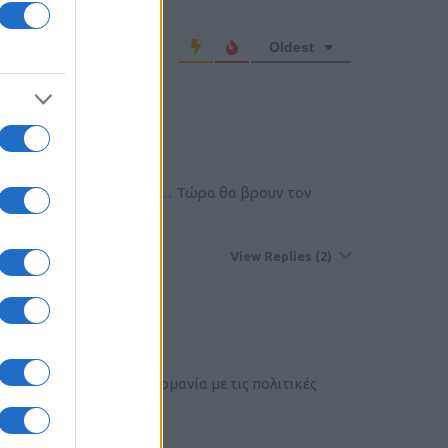
Oldest
;
Κίνα…Τουρκία και αλλού… Τώρα θα βρουν τον
View Replies
(2)
 να λουστεί ακόμη η Γερμανία με τις πολιτικές