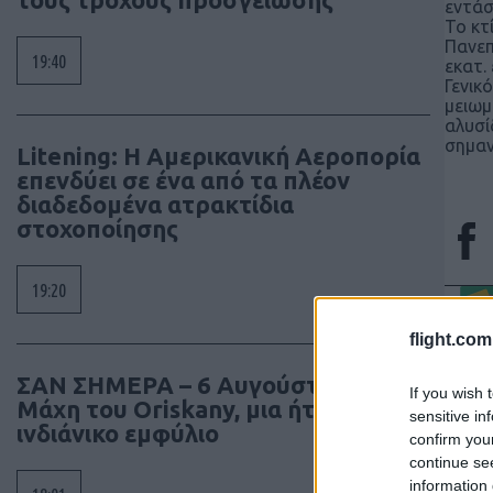
εντάσ
Το κτ
Πανεπ
19:40
εκατ.
Γενικ
μειωμ
αλυσί
σημαν
Litening: Η Αμερικανική Αεροπορία
επενδύει σε ένα από τα πλέον
διαδεδομένα ατρακτίδια
στοχοποίησης
19:20
flight.com
Τα άρ
ΣΑΝ ΣΗΜΕΡΑ – 6 Αυγούστου 1777:
κι όχ
If you wish 
Μάχη του Oriskany, μια ήττα με
sensitive in
έγκρι
ινδιάνικο εμφύλιο
confirm you
διατη
continue se
συγγρ
information 