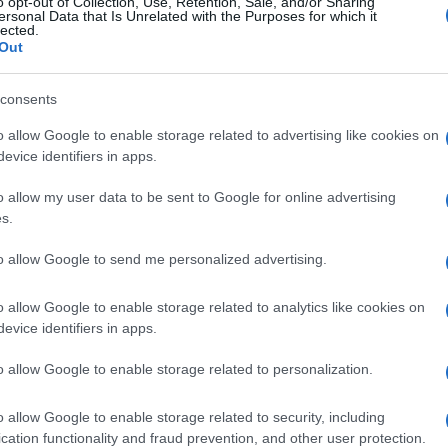
o opt-out of Collection, Use, Retention, Sale, and/or Sharing
ersonal Data that Is Unrelated with the Purposes for which it
lected.
29
COMMENTS
Out
consents
Aris
(@aris)
Active Member
o allow Google to enable storage related to advertising like cookies on
15 Δεκεμβρίου 2025 15:50
evice identifiers in apps.
Τι έγινε η ατμομηχανή της Ευρώπης, έμεινε από κάρβουνο
Τα θέλανε τα πάθανε όταν πουλούσαν τεχνολογία στην 
o allow my user data to be sent to Google for online advertising
μάστορα τους και θα λένε και ευχαριστώ
s.
Reply
4
to allow Google to send me personalized advertising.
o allow Google to enable storage related to analytics like cookies on
evice identifiers in apps.
Antonis
(@antonis)
Active Member
15 Δεκεμβρίου 2025 16:01
o allow Google to enable storage related to personalization.
Σοκ, προκαλεί μόνο σε χαζούς ή απλά άσχετους. Έχει πολλά
της…
o allow Google to enable storage related to security, including
cation functionality and fraud prevention, and other user protection.
Reply
8