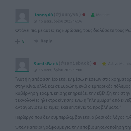
Jonny68
(@jonny68)
Member
15 Δεκεμβρίου 2025 16:36
Φτάνει πια με αυτές τις κυρώσεις, τους διαλύσατε τους Ρ
Reply
8
SamisBack
(@samisback)
Active Memb
15 Δεκεμβρίου 2025 17:00
“Αυτή η απόφαση έρχεται εν μέσω πιέσεων στις χρηματο
στην Κίνα, αλλά και σε Ευρώπη, ενώ ο εμπορικός πόλεμος
κυβέρνηση Τραμπ, επίσης επηρεάζει την εξέλιξη της στην 
τεχνολογίες ηλεκτροκίνησης ενώ η “πλημμύρα” από κινεζ
ανταγωνιστικές τιμές, έχει επιτείνει τα προβλήματα.”
Περίεργο που δεν συμπεριλαμβάνεται ο βασικός λόγος. Όλο
Όταν κάποιοι γράφουμε για την αποβιομηχανοποίηση της