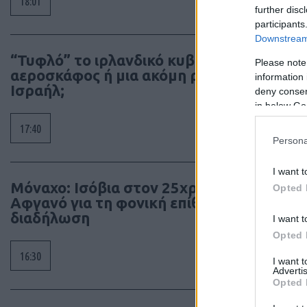
18:01
further disc
participants
Downstream 
“Τυφλό” το ιρλανδικό κυβερνητικό
Please note
αεροσκάφος ή μια ακόμη ρήξη με το
information 
Ισραήλ;
deny consent
in below Go
17:40
Persona
I want t
Μόναχο: Ισόβια στον 25χρονο
Opted 
Αφγανό για τη φονική επίθεση σε
διαδήλωση
I want t
Opted 
16:30
I want 
Advertis
Opted 