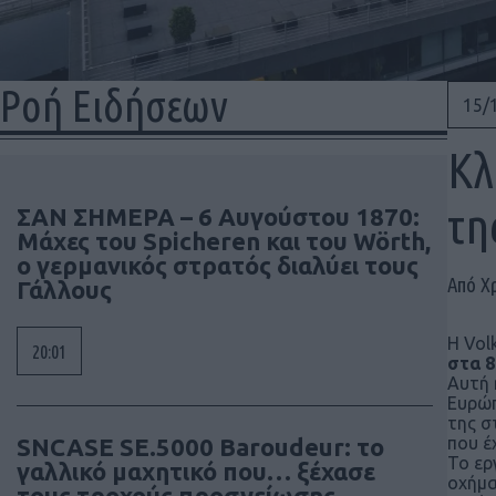
Ροή Ειδήσεων
15/
Κλ
τη
ΣΑΝ ΣΗΜΕΡΑ – 6 Αυγούστου 1870:
Μάχες του Spicheren και του Wörth,
ο γερμανικός στρατός διαλύει τους
Από Χ
Γάλλους
Η Vol
20:01
στα 8
Αυτή 
Ευρώπ
της σ
SNCASE SE.5000 Baroudeur: το
που έ
Το ερ
γαλλικό μαχητικό που… ξέχασε
οχήμα
τους τροχούς προσγείωσης