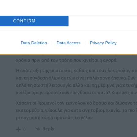
CONFIRM
BC4
(@bc4)
Member
15 Δεκεμβρίου 2025 16:28
Από τη τεχνολογική άποψη. Η στρατηγική απόφαση της γ
Data Deletion
Data Access
Privacy Policy
συμπόρευσή της στην αμιγώς ηλεκτροκίνηση και τη μη επέ
οδήγησε στη κατάσταση αυτή. Μπορεί να ακούγεται παράλ
χρόνια πριν από τον τρόπο που κινείται η αγορά.
Η ανάπτυξη της μπαταρίας καθώς και του ηλεκτρολογικού 
και τη σύνδεση όλων αυτών είναι πολύχρονη έρευνα. Συν
απλά τη σωστή λειτουργία αλλά και τη μέριμνα για ατυχ
κινέζοι άραγε πόσο έχουν επενδύσει σε αυτά? Και εμείς 
Χάσανε οι Γερμανοί τον τεχνολογικό δρόμο και δώσανε το
εκατομμύρια, ψίχουλα για αυτοκινητοβιομηχανία. Το πιο
μεσογειακή χώρα προκαλεί το γέλιο.
Reply
0