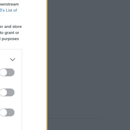
 downstream
B’s List of
er and store
to grant or
ed purposes
o comment