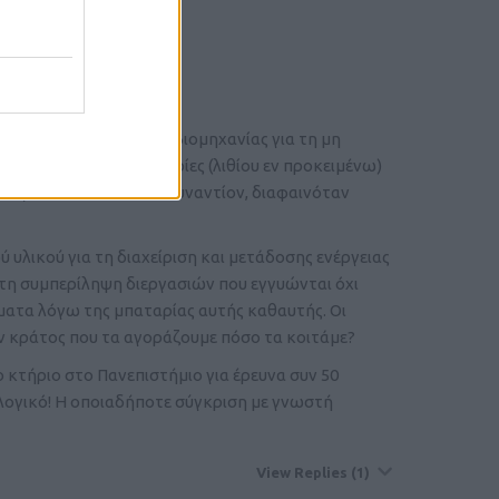
ερμανικής αυτοκινητοβιομηχανίας για τη μη
νδυσή της στις μπαταρίες (λιθίου εν προκειμένω)
ογο αλλά δεν είναι. Τουναντίον, διαφαινόταν
υλικού για τη διαχείριση και μετάδοσης ενέργειας
 τη συμπερίληψη διεργασιών που εγγυώνται όχι
ήματα λόγω της μπαταρίας αυτής καθαυτής. Οι
σαν κράτος που τα αγοράζουμε πόσο τα κοιτάμε?
 κτήριο στο Πανεπιστήμιο για έρευνα συν 50
 λογικό! Η οποιαδήποτε σύγκριση με γνωστή
View Replies
(1)