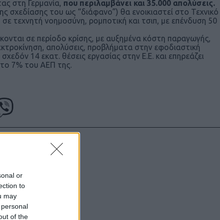
ας στη Γερμανία,
που περιλαμβάνει και 35.000 απολύσεις.
της σχεδίασης του ως “διάφανο”) θα ενοικιαστεί στο Τεχνικό
 σε τεχνητή νοημοσύνη, ρομποτική και τσιπ, με επένδυση 50
σκονται σε περίοδο κρίσης, με αυξημένα κόστη παραγωγής,
εκτροκίνηση, απολύσεις, προβλήματα στην εφοδιαστική
χεδόν 14 εκατ. θέσεις εργασίας στην Ε.Ε. και επηρεάζει
 το 7% του ΑΕΠ της.
υντάκτες τους
χωρίς γραπτή
sonal or
ection to
ιστότοπος
ou may
μόνο το
 personal
out of the