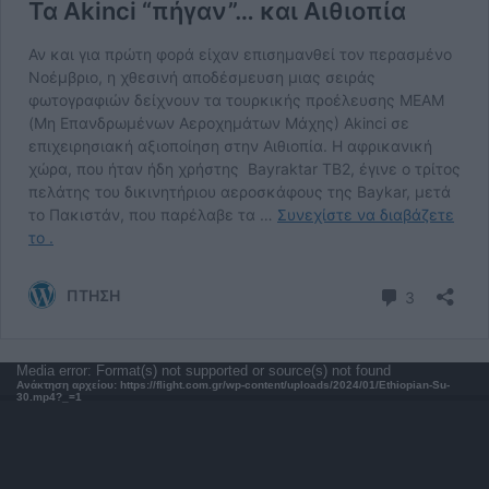
Πρόγραμμα
Media error: Format(s) not supported or source(s) not found
Ανάκτηση αρχείου: https://flight.com.gr/wp-content/uploads/2024/01/Ethiopian-Su-
Αναπαραγωγής
30.mp4?_=1
Βίντεο