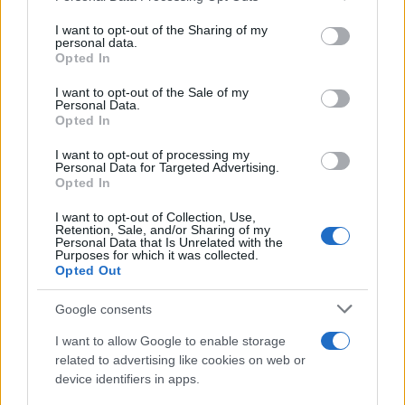
services and may gather and store information including but
not limited to your visit or usage behaviour. You may click to
I want to opt-out of the Sharing of my
personal data.
grant or deny consent to Google and its third-party tags to
Ροή Ειδήσεων
Opted In
use your data for below specified purposes in below Google
consent section.
I want to opt-out of the Sale of my
Personal Data.
Opted In
ΑΝΑΛΥΣΗ: Η Ευρώπη χτίζει τον δικό
I want to opt-out of processing my
Personal Data for Targeted Advertising.
της πολυεπίπεδο «Θόλο» αεράμυνας – οι
Opted In
προκλήσεις για την Ελλάδα
I want to opt-out of Collection, Use,
Retention, Sale, and/or Sharing of my
Personal Data that Is Unrelated with the
21:05
Purposes for which it was collected.
Opted Out
Google consents
Μη επανδρωμένα επιφανείας Magura
I want to allow Google to enable storage
εξαπέλυσαν drones κατά ρωσικών
related to advertising like cookies on web or
ραντάρ στην Κριμαία – βίντεο
device identifiers in apps.