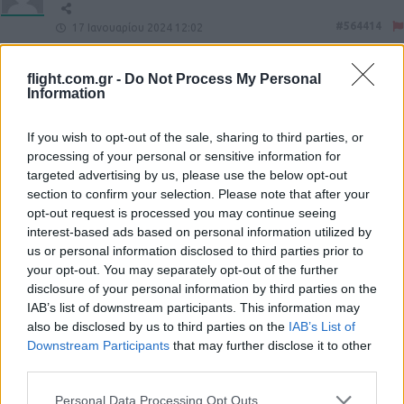
#564414
17 Ιανουαρίου 2024 12:02
Μακραν το πιο ομορφο Ρωσικο/Σοβιετικο μαχητικο.
flight.com.gr -
Do Not Process My Personal
Reply
1
Information
If you wish to opt-out of the sale, sharing to third parties, or
christos_choris_a
(@christos_choris_a)
processing of your personal or sensitive information for
targeted advertising by us, please use the below opt-out
Active Member
section to confirm your selection. Please note that after your
#564520
17 Ιανουαρίου 2024 20:59
opt-out request is processed you may continue seeing
Πιστοί στις παραδόσεις οι Αιθίοπες. Στις αρχές της δεκαετίας του
interest-based ads based on personal information utilized by
’90 βομβάρδιζαν τους Σομαλούς αντάρτες με MiG-21bis.
us or personal information disclosed to third parties prior to
your opt-out. You may separately opt-out of the further
Reply
0
disclosure of your personal information by third parties on the
IAB’s list of downstream participants. This information may
also be disclosed by us to third parties on the
IAB’s List of
Downstream Participants
that may further disclose it to other
third parties.
Please note that this website/app uses one or more Google
Personal Data Processing Opt Outs