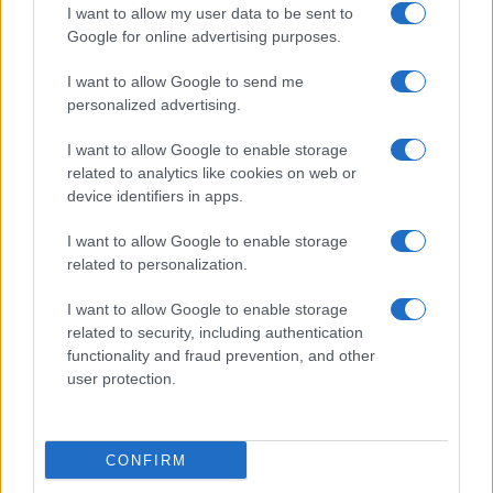
20:20
I want to allow my user data to be sent to
Google for online advertising purposes.
I want to allow Google to send me
ΣΑΝ ΣΗΜΕΡΑ – 26 Ιουλίου/7 Αυγούστου
personalized advertising.
1822: Μάχη των Δερβενακίων, ο
I want to allow Google to enable storage
Κολοκοτρώνης συντρίβει τον Δράμαλη
related to analytics like cookies on web or
device identifiers in apps.
20:01
I want to allow Google to enable storage
related to personalization.
H Saab πάει για διπλασιασμό της
I want to allow Google to enable storage
related to security, including authentication
παραγωγής των Gripen
functionality and fraud prevention, and other
user protection.
19:20
CONFIRM