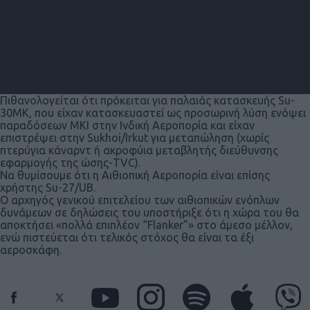
Πιθανολογείται ότι πρόκειται για παλαιάς κατασκευής Su-
30MK, που είχαν κατασκευαστεί ως προσωρινή λύση ενόψει
παραδόσεων MKI στην Ινδική Αεροπορία και είχαν
επιστρέψει στην Sukhoi/Irkut για μεταπώληση (χωρίς
πτερύγια κάναρντ ή ακροφύια μεταβλητής διεύθυνσης
εφαρμογής της ώσης-TVC).
Να θυμίσουμε ότι η Αιθιοπική Αεροπορία είναι επίσης
χρήστης Su-27/UB.
Ο αρχηγός γενικού επιτελείου των αιθιοπικών ενόπλων
δυνάμεων σε δηλώσεις του υποστήριξε ότι η χώρα του θα
αποκτήσει «πολλά επιπλέον “Flanker”» στο άμεσο μέλλον,
ενώ πιστεύεται ότι τελικός στόχος θα είναι τα έξι
αεροσκάφη.