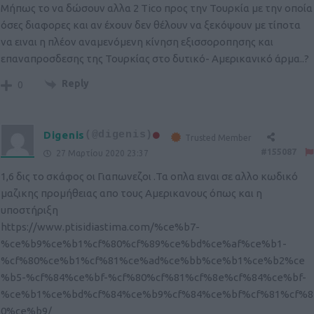
Μήπως το να δώσουν αλλα 2 Tico προς την Τουρκία με την οποία
όσες διαφορες και αν έχουν δεν θέλουν να ξεκόψουν με τίποτα
να ειναι η πλέον αναμενόμενη κίνηση εξισσοροπησης και
επαναπροσδεσης της Τουρκίας στο δυτικό- Αμερικανικό άρμα..?
Reply
0
Digenis
(@digenis)
Trusted Member
#155087
27 Μαρτίου 2020 23:37
1,6 δις το σκάφος οι Γιαπωνεζοι .Τα οπλα ειναι σε αλλο κωδικό
μαζικης προμήθειας απο τους Αμερικανους όπως και η
υποστήριξη
https://www.ptisidiastima.com/%ce%b7-
%ce%b9%ce%b1%cf%80%cf%89%ce%bd%ce%af%ce%b1-
%cf%80%ce%b1%cf%81%ce%ad%ce%bb%ce%b1%ce%b2%ce
%b5-%cf%84%ce%bf-%cf%80%cf%81%cf%8e%cf%84%ce%bf-
%ce%b1%ce%bd%cf%84%ce%b9%cf%84%ce%bf%cf%81%cf%8
0%ce%b9/