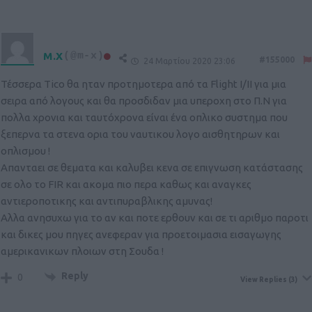
M.X
(@m-x)
#155000
24 Μαρτίου 2020 23:06
Τέσσερα Tico θα ηταν προτημοτερα από τα Flight I/II για μια
σειρα από λογους και θα προσδιδαν μια υπεροχη στο Π.Ν για
πολλα χρονια και ταυτόχρονα είναι ένα οπλικο συστημα που
ξεπερνα τα στενα ορια του ναυτικου λογο αισθητηρων και
οπλισμου !
Απανταει σε θεματα και καλυβει κενα σε επιγνωση κατάστασης
σε ολο το FIR και ακομα πιο περα καθως και αναγκες
αντιεροποτικης και αντιπυραβλικης αμυνας!
Αλλα ανησυχω για το αν και ποτε ερθουν και σε τι αριθμο παροτι
και δικες μου πηγες ανεφεραν για προετοιμασια εισαγωγης
αμερικανικων πλοιων στη Σουδα !
Reply
0
View Replies
(3)