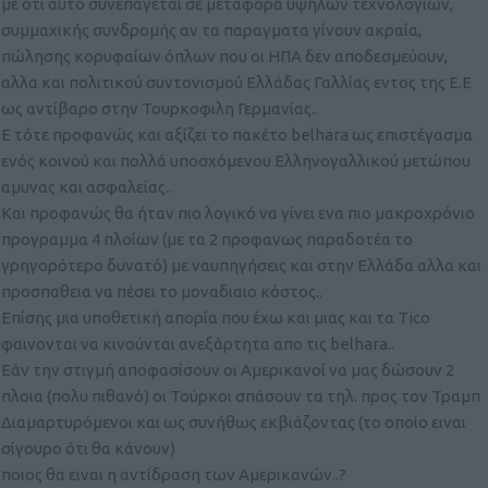
με ότι αυτό συνεπάγεται σε μεταφορά υψηλών τεχνολογιών,
συμμαχικής συνδρομής αν τα παραγματα γίνουν ακραία,
πώλησης κορυφαίων όπλων που οι ΗΠΑ δεν αποδεσμεύουν,
αλλα και πολιτικού συντονισμού Ελλάδας Γαλλίας εντος της Ε.Ε
ως αντίβαρο στην Τουρκοφιλη Γερμανίας..
Ε τότε προφανώς και αξίζει το πακέτο belhara ως επιστέγασμα
ενός κοινού και πολλά υποσχόμενου Ελληνογαλλικού μετώπου
αμυνας και ασφαλείας..
Και προφανώς θα ήταν πιο λογικό να γίνει ενα πιο μακροχρόνιο
προγραμμα 4 πλοίων (με τα 2 προφανως παραδοτέα το
γρηγορότερο δυνατό) με ναυπηγήσεις και στην Ελλάδα αλλα και
προσπαθεια να πέσει το μοναδιαιο κόστος..
Επίσης μια υποθετική απορία που έχω και μιας και τα Tico
φαινονται να κινούνται ανεξάρτητα απο τις belhara..
Εάν την στιγμή αποφασίσουν οι Αμερικανοί να μας δώσουν 2
πλοια (πολυ πιθανό) οι Τούρκοι σπάσουν τα τηλ. προς τον Τραμπ
Διαμαρτυρόμενοι και ως συνήθως εκβιάζοντας (το οποίο ειναι
σίγουρο ότι θα κάνουν)
ποιος θα ειναι η αντίδραση των Αμερικανών..?