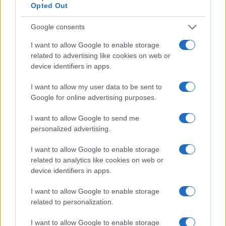
Opted Out
πανδημίας ,νομίζω ότι αποτελεί μονόδρομο η προσπάθεια
απόκτησης είτε Α.Β είτε Tico ,γιατί δεν βλέπω πως και από που
Google consents
θα μπορούσαν να βρεθούν χρήματα για τις Bel .
Εκτιμώ ότι πολύ σύντομα στο ΥΠΕΘΑ θα προσαρμόσουν τα
I want to allow Google to enable storage
σχέδια τους και θα τα κάνουν σύμφωνα με τις νέες οικονομικές
related to advertising like cookies on web or
device identifiers in apps.
συνθήκες .Και βέβαια σ αυτή τη περίπτωση χτυπάμε ακόμη μια
φορά το κεφάλι μας, γιατί τώρα οι Αδελαίδες θα μπορούσαν να
I want to allow my user data to be sent to
ανήκουν στην δύναμη του Π.Ν
Google for online advertising purposes.
Εχω την άποψη ότι στο ΥΠΕΘΑ θα πρέπει να κάνουν βαθύτατες
αλλαγές στα όποια σχέδια υπάρχουν τόσο για Π.Ν ,όσο και Π.Α
I want to allow Google to send me
personalized advertising.
Reply
0
View Replies
(5)
I want to allow Google to enable storage
related to analytics like cookies on web or
evaggelos
(@evaggelos)
device identifiers in apps.
Active Member
#155041
25 Μαρτίου 2020 18:39
I want to allow Google to enable storage
το θεμα ειναι θα δωθουν? η θα εχουμε διαφορες προφασεις?
related to personalization.
Reply
0
I want to allow Google to enable storage