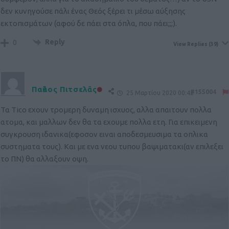
δεν κυνηγούσε πάλι ένας Θεός ξέρει τι μέσω αύξησης
εκτοπισμάτων (αφού δε πάει στα όπλα, που πάει;;;).
Reply
0
View Replies
(39)
Παῦλος Πιτσελᾶς
#155004
25 Μαρτίου 2020 00:42
Τα Τico εχουν τρομερη δυναμη ισχυος, αλλα απαιτουν πολλα
ατομα, και μαλλων δεν θα τα εχουμε πολλα ετη. Για επικειμενη
συγκρουση ιδανικα(εφοσον ειναι αποδεσμευσιμα τα οπλικα
συστηματα τους). Και με ενα νεου τυπου βαψιματακι(αν επιλεξει
το ΠΝ) θα αλλαξουν οψη.