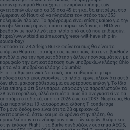
εκσυγχρονισμού θα αυξήσει τον χρόνο χρήσης των
αντιτορπιλικών από τα 35 στα 45 έτη και θα επιτρέψει στο
Αμερικανικό Ναυτικό να πλησιάσει τον στόχο των 355
πολεμικών πλοίων. Το πρόγραμμα είναι επίσης καίριο για την
αντιβαλλιστική άμυνα, όπου υπάρχει κίνδυνος οι ΗΠΑ να
βρεθούν με πολύ λιγότερα πλοία από αυτά που επιθυμούν.
https://www.ptisidiastima.com/greece-will-have-ship-in-
souda-bay/
Ωστόσο τα 28 Arleigh Burke φαίνεται πως θα είναι τα
επόμενα θύματα του κύματος περικοπών, ώστε να βρεθούν
κονδύλια για την χρηματοδότηση άλλων προγραμμάτων, με
κορυφαίο την αντικατάσταση των υποβρυχίων κλάσης Ohio
με τα νέα υποβρύχια κλάσης Columbia.
Έτσι το Αμερικανικό Ναυτικό, που επιθυμούσε μέχρι
πρόσφατα να εκσυγχρονίσει τα πλοία, κρίνει πλέον ότι αυτό
δεν είναι μακροπρόθεσμα μια συμφέρουσα επιλογή. Το ίδιο
λέει επίσημα ότι δεν υπάρχει απόφαση να παροπλιστούν τα
28 αντιτορπιλικά, αλλά εκτιμάται πως θα αναγκαστεί να τα
αποσύρει σταδιακά, από το 2026 έως το 2033. Νωρίτερα, θα
έχει παροπλίσει 13 καταδρομικά κλάσης Ticonderoga.
Το μόνο δεδομένο είναι ότι τα 28 αμερικανικά
αντιτορπιλικά, έστω και με 35 χρόνια στην πλάτη, θα
προσελκύσουν το ενδιαφέρον αρκετών χωρών. Ακόμα και
στην έκδοση Flight I, τα Burke συνδυάζουν σύστημα AEGIS,
ραντάρ SPY-1D και 90 Α/Α πυραύλους SM-2, επιτρέποντας