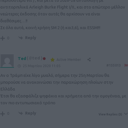
περισσότερα vls ) , και μετά το 2026-28 ανταλλαγή με
αντιτορπιλικά Arleigh Burke Flight I/II., και στο απώτερο μέλλον
νεώτερες έκδοσης όταν αυτές θα αρχίσουν να είναι
διαθέσιμες…!!
Σε όλα αυτά, κοινή χρήση SM 2 (ή και3,6), και ESSM!!!
Reply
0
Ted
(@ted)
Active Member
#155013
25 Μαρτίου 2020 11:05
Αν ο Τράμπ είχε λίγο μυαλό, σήμερα την 25η Μαρτίου θα
μπορούσε να ανακοινώσει την παραχώρηση πλοίων στην
Ελλάδα
Έτσι θα εξασφάλιζε ψηφάκια και χρήματα από την ομογένεια, με
τον πιο εντυπωσιακό τρόπο
Reply
0
View Replies
(3)