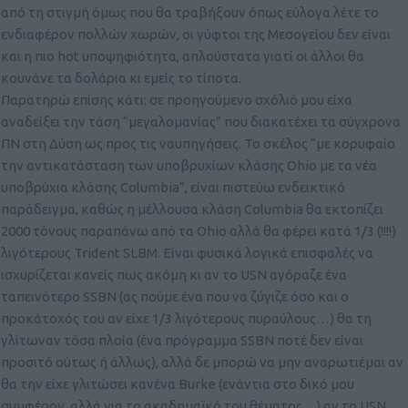
από τη στιγμή όμως που θα τραβήξουν όπως εύλογα λέτε το
ενδιαφέρον πολλών χωρών, οι γύφτοι της Μεσογείου δεν είναι
και η πιο hot υποψηφιότητα, απλούστατα γιατί οι άλλοι θα
κουνάνε τα δολάρια κι εμείς το τίποτα.
Παρατηρώ επίσης κάτι: σε προηγούμενο σχόλιό μου είχα
αναδείξει την τάση “μεγαλομανίας” που διακατέχει τα σύγχρονα
ΠΝ στη Δύση ως προς τις ναυπηγήσεις. Το σκέλος “με κορυφαίο
την αντικατάσταση των υποβρυχίων κλάσης Ohio με τα νέα
υποβρύχια κλάσης Columbia”, είναι πιστεύω ενδεικτικό
παράδειγμα, καθώς η μέλλουσα κλάση Columbia θα εκτοπίζει
2000 τόνους παραπάνω από τα Ohio αλλά θα φέρει κατά 1/3 (!!!!)
λιγότερους Trident SLBM. Είναι φυσικά λογικά επισφαλές να
ισχυρίζεται κανείς πως ακόμη κι αν το USN αγόραζε ένα
ταπεινότερο SSBN (ας πούμε ένα που να ζύγιζε όσο και ο
προκάτοχός του αν είχε 1/3 λιγότερους πυραύλους…) θα τη
γλίτωναν τόσα πλοία (ένα πρόγραμμα SSBN ποτέ δεν είναι
προσιτό ούτως ή άλλως), αλλά δε μπορώ να μην αναρωτιέμαι αν
θα την είχε γλιτώσει κανένα Burke (ενάντια στο δικό μου
συμφέρον, αλλά για το ακαδημαϊκό του θέματος…) αν το USN