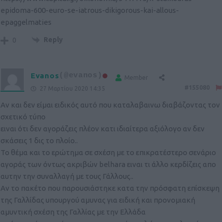
epidoma-600-euro-se-iatrous-dikigorous-kai-allous-
epaggelmaties
Reply
0
Evanos
(@evanos)
Member
#155080
27 Μαρτίου 2020 14:35
Αν και δεν είμαι ειδικός αυτό που καταλαβαινω διαβάζοντας τον
σχετικό τύπο
ειναι ότι δεν αγοράζεις πλέον κατι ιδιαίτερα αξιόλογο αν δεν
σκάσεις 1 δις το πλοίο..
Το θέμα και το ερώτημα σε σχέση με το επικρατέστερο σενάριο
αγοράς των όντως ακριβών belhara ειναι τι άλλο κερδίζεις απο
αυτην την συναλλαγή με τους Γάλλους..
Αν το πακέτο που παρουσιάστηκε κατα την πρόσφατη επίσκεψη
της Γαλλίδας υπουργού αμυνας για ειδική και προνομιακή
αμυντική σχέση της Γαλλίας με την Ελλάδα