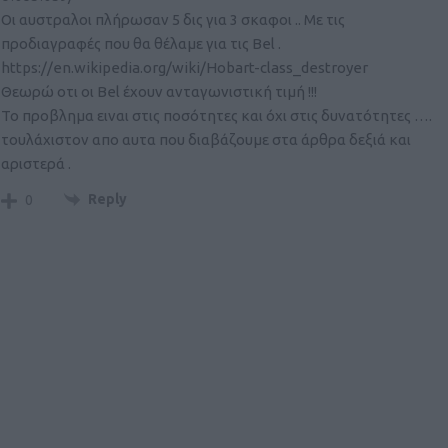
Οι αυστραλοι πλήρωσαν 5 δις για 3 σκαφοι .. Με τις
προδιαγραφές που θα θέλαμε για τις Bel .
https://en.wikipedia.org/wiki/Hobart-class_destroyer
Θεωρώ οτι οι Bel έχουν ανταγωνιστική τιμή !!!
Το προβλημα ειναι στις ποσότητες και όχι στις δυνατότητες ….
τουλάχιστον απο αυτα που διαβάζουμε στα άρθρα δεξιά και
αριστερά .
Reply
0