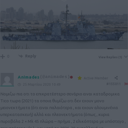
Reply
0
View Replies
(1)
Animades
(@animades)
Active Member
#155011
25 Μαρτίου 2020 10:49
Νομιζω πια οτι το επικρατέστερο σενάριο ειναι καταδρομικα
Tico τωρα (2021) τα οποια θυμίζω οτι δεν εχουν μονο
μειονεκτήματα (ότι ειναι παλαιότερα , και εχουν αλουμινένια
υπερκατασκευή) αλλά και πλεονεκτήματα (όπως , κυρια
πυροβόλα 2 × Mk 45 πλώρα – πρήμα , 2 ελικόπτερα με υπόστεγο ,