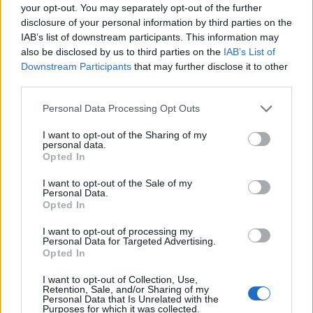
your opt-out. You may separately opt-out of the further
Αν είναι να πάμε σε ενδιάμεση λύση Ticonderoga, μετά το 2025-
disclosure of your personal information by third parties on the
2026 τα αντικαταστήσουμε με Arleigh Burke Flight I με την
IAB’s list of downstream participants. This information may
also be disclosed by us to third parties on the
IAB’s List of
σκέψη ότι το USN έχει πολλά και βελτιωμένα Flight II-III κτλ θα
Downstream Participants
that may further disclose it to other
πω όχι ευχαριστώ. Κάθε δηλ. μια 5ετια θα αλλάζουμε κύριο τύπο
third parties.
πλοίου επιφανείας και μάλιστα μεγέθους καταδρομικού (γιατί και
τα Arleigh Burke μέγεθος καταδρομικού έχουν). Αν είναι να πάμε
Please note that this website/app uses one or more Google
Personal Data Processing Opt Outs
σε τέτοιο πλοίο μια και καλή ας μας δώσουν 2+2 Arleigh Burke
services and may gather and store information including but
not limited to your visit or usage behaviour. You may click to
I want to opt-out of the Sharing of my
Flight II από τα νεώτερης ναυπήγησης και τέλος. Αλλιώς να πάμε
personal data.
grant or deny consent to Google and its third-party tags to
σε προμήθεια ΑΑW στα μέτρα του ΠΝ γιατί στο τέλος θα μας
Opted In
use your data for below specified purposes in below Google
κοστίσουν περισσότερα αυτές οι μεταβιβάσεις και θα έχουμε
consent section.
I want to opt-out of the Sale of my
καταδρομικά 30ετίας.
Personal Data.
Opted In
Reply
0
View Replies
(1)
I want to opt-out of processing my
Personal Data for Targeted Advertising.
Opted In
peet14
(@peet14)
Active Member
I want to opt-out of Collection, Use,
#155022
25 Μαρτίου 2020 13:52
Retention, Sale, and/or Sharing of my
Personal Data that Is Unrelated with the
Με την διαμορφωθείσα οικονομική κατάσταση και λόγω της
Purposes for which it was collected.