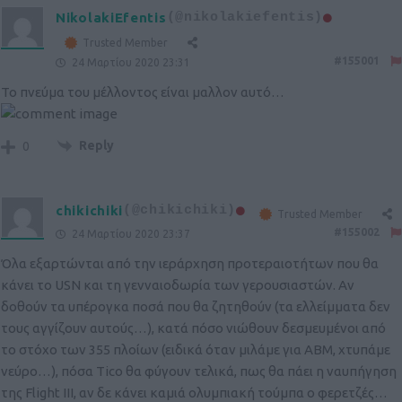
NikolakiEfentis
(@nikolakiefentis)
Trusted Member
#155001
24 Μαρτίου 2020 23:31
To πνεύμα του μέλλοντος είναι μαλλον αυτό…
Reply
0
chikichiki
(@chikichiki)
Trusted Member
#155002
24 Μαρτίου 2020 23:37
Όλα εξαρτώνται από την ιεράρχηση προτεραιοτήτων που θα
κάνει το USN και τη γενναιοδωρία των γερουσιαστών. Αν
δοθούν τα υπέρογκα ποσά που θα ζητηθούν (τα ελλείμματα δεν
τους αγγίζουν αυτούς…), κατά πόσο νιώθουν δεσμευμένοι από
το στόχο των 355 πλοίων (ειδικά όταν μιλάμε για ABM, χτυπάμε
νεύρο…), πόσα Tico θα φύγουν τελικά, πως θα πάει η ναυπήγηση
της Flight III, αν δε κάνει καμιά ολυμπιακή τούμπα ο φερετζές…