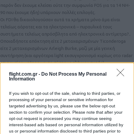
παρόν δεν έχουμε κλείσει ούτε την συμφωνία FOS για τα 14 NH-
90 που έχουμε ήδη) υπάρχουν πολλές επιλογές.
Οι FDI θα δικαιολογούσαν αυτά τα χρήματα μόνο άμα είναι
τελείως αόρατες και τα ηλεκτρονικά – πυραυλικά τους
συστήματα τελείως απρόσβλητα από ηλεκτρονικά αντίμετρα?..
Οποιαδήποτε απόκτηση είτε 2 μεταχειρισμένων Ticonderoga
είτε 2 μεταχειρισμένων Arleigh Burke, μαζί με μία γενική
συντήρηση (και αργότερα light εκσυγχρονισμό κυρίως στο radar
επιφανείας – αέρος και το σύστημα ελέγχου πυρός),
εξασφαλίσουν ναυτική υπεροχή και αντιπυραυλική άμυνα στις
flight.com.gr -
Do Not Process My Personal
Ελληνικές ένοπλες δυνάμεις για δεκαετίες (όπως έχει εξηγήσει η
Information
ΠΤΗΣΗ παλιά, πλήρης διασύνδεση με σύστημα αεράμυνας
Patriot-Hawk-Erieye-F-16 block 52+ advanced, F-16V)..
If you wish to opt-out of the sale, sharing to third parties, or
processing of your personal or sensitive information for
Reply
0
View Replies
(6)
targeted advertising by us, please use the below opt-out
section to confirm your selection. Please note that after your
opt-out request is processed you may continue seeing
ikaros
(@ikaros)
interest-based ads based on personal information utilized by
Active Member
us or personal information disclosed to third parties prior to
#155017
25 Μαρτίου 2020 12:26