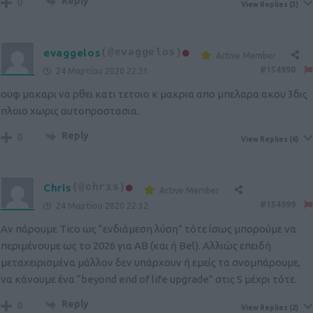
Reply
0
View Replies
(3)
evaggelos
(@evaggelos)
Active Member
#154998
24 Μαρτίου 2020 22:31
ουφ μακαρι να ρθει κατι τετοιο κ μακρια απο μπελαρα ακου 3δις
πλοιο χωρις αυτοπροστασια.
Reply
0
View Replies
(6)
Chris
(@chris)
Active Member
#154999
24 Μαρτίου 2020 22:32
Αν πάρουμε Tico ως “ενδιάμεση λύση” τότε ίσως μπορoύμε να
περιμένουμε ως το 2026 για ΑΒ (και ή Βel). Αλλιώς επειδή
μεταχειρισμένα μάλλον δεν υπάρχουν ή εμείς τα σνομπάρουμε,
να κάνουμε ένα “beyond end of life upgrade” στις S μέχρι τότε.
Reply
0
View Replies
(2)