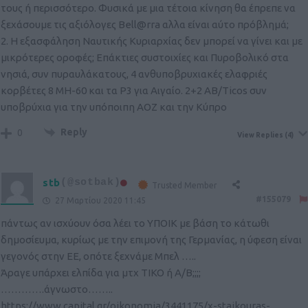
τους ή περισσότερο. Φυσικά με μια τέτοια κίνηση θα έπρεπε να
ξεχάσουμε τις αξιόλογες Bell@rra αλλα είναι αύτο πρόβλημά;
2. Η εξασφάληση Ναυτικής Κυριαρχίας δεν μπορεί να γίνει και με
μικρότερες οροφές; Επάκτιες συστοιχίες και Πυροβολικό στα
νησιά, συν πυραυλάκατους, 4 ανθυποβρυχιακές ελαφριές
κορβέτες 8 MH-60 και τα P3 για Αιγαίο. 2+2 ΑΒ/Ticos συν
υποβρύχια για την υπόποιπη ΑΟΖ και την Κύπρο
Reply
0
View Replies
(4)
stb
(@sotbak)
Trusted Member
#155079
27 Μαρτίου 2020 11:45
πάντως αν ισχύουν όσα λέει το ΥΠΟΙΚ με βάση το κάτωθι
δημοσίευμα, κυρίως με την επιμονή της Γερμανίας, η ύφεση είναι
γεγονός στην ΕΕ, οπότε ξεχνάμε Μπελ …..
Άραγε υπάρχει ελπίδα για μτχ ΤΙΚΟ ή Α/Β;;;;
………….άγνωστο……..
https://www.capital.gr/oikonomia/3441175/x-staikouras-