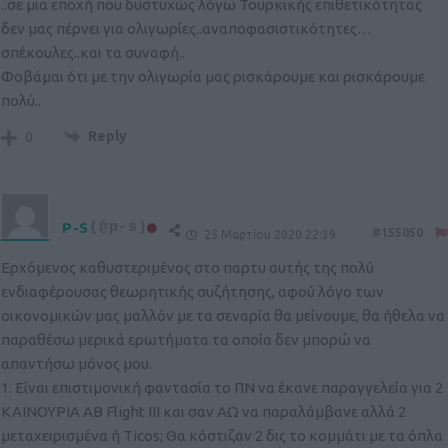
..σε μια εποχή που δυστυχώς λόγω Τουρκικής επιθετικότητας
δεν μας πέρνει για ολιγωρίες..αναποφασιστικότητες…
σπέκουλες..και τα συναφή..
Φοβάμαι ότι με την ολιγωρία μας ρισκάρουμε και ρισκάρουμε
πολύ..
Reply
0
P-S
(@p-s)
#155050
25 Μαρτίου 2020 22:39
Ερχόμενος καθυστεριμένος στο παρτυ αυτής της πολύ
ενδιαφέρουσας θεωρητικής συζήτησης, αφού λόγο των
οικονομικών μας μαλλόν με τα σεναρία θα μείνουμε, θα ήθελα να
παραθέσω μερικά ερωτήματα τα οποία δεν μπορώ να
απαντήσω μόνος μου.
1. Είναι επιστιμονική φαντασία το ΠΝ να έκανε παραγγελεία για 2
ΚΑΙΝΟΥΡΙΑ ΑΒ Flight III και σαν ΑΩ να παραλάμβανε αλλά 2
μεταχειρισμένα ή Ticos; Θα κόστιζαν 2 δις το κομμάτι με τα όπλα