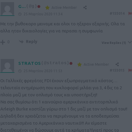
G...
(@g)
Active Member
#155014
25 Μαρτίου 2020 11:34
Με την βυθοκορο μειναμε και ολοι το ηξεραν εξαρχής. Ολα τα
αλλα ηταν δικαιολογίες για να περασει η συμφωνία
Reply
0
View Replies
(1)
STRATOS
(@stratos)
Active Member
#155015
25 Μαρτίου 2020 11:53
Οι Γαλλικές φρεγάτες FDI έχουν εξωπραγματικό κόστος…
τελευταία ενημέρωση που κυκλοφορεί μιλάει για 3, 4 δις τα 2
πλοία μαζί με τον οπλισμό τους και υποστήριξη!!
Να σας θυμίσω ότι 1 καινούριο αμερικάνικο αντιτορπιλικό
Arleigh Burke κοστίζει γύρω στο 1 δις μαζί με τον οπλισμό του!!
Δηλαδή δεν χρειάζεται να περιμένουμε να τα αποδεσμεύσει
μεταχειρισμένα το Αμερικάνικο ναυτικό!!! Αν είμαστε
διατεθειμένοι να δώσουμε αυτά τα χρήματα?(γιατί προς το