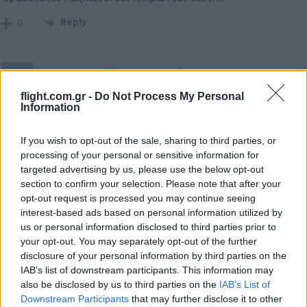
Reply
0
epampapas
(@epampapas)
Active Member
#148623
21 Φεβρουαρίου 2020 19:26
flight.com.gr -
Do Not Process My Personal
Information
Το Β-52 δεν το ξεπερνάει κανείς σε γηρατειά στην παγκόσμια
αεροπορική ιστορία.
If you wish to opt-out of the sale, sharing to third parties, or
Reply
0
processing of your personal or sensitive information for
targeted advertising by us, please use the below opt-out
section to confirm your selection. Please note that after your
opt-out request is processed you may continue seeing
Nikolaos
(@nikolaos)
Famed Member
interest-based ads based on personal information utilized by
#148624
22 Φεβρουαρίου 2020 13:12
us or personal information disclosed to third parties prior to
your opt-out. You may separately opt-out of the further
Ανεκτίμητης αξίας πλατφόρμα, δεν είναι έξυπνη ιδέα η
disclosure of your personal information by third parties on the
απόσυρσή της.
IAB’s list of downstream participants. This information may
Reply
also be disclosed by us to third parties on the
IAB’s List of
0
Downstream Participants
that may further disclose it to other