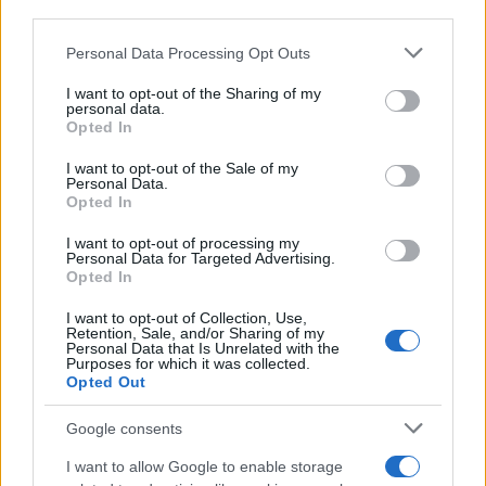
third parties.
MaryPoppins
(@marypoppins)
Please note that this website/app uses one or more Google
Member
Personal Data Processing Opt Outs
services and may gather and store information including but
#148625
24 Φεβρουαρίου 2020 00:41
not limited to your visit or usage behaviour. You may click to
I want to opt-out of the Sharing of my
https://www.youtube.com/watch?v=z5D9pHfiBBo
personal data.
grant or deny consent to Google and its third-party tags to
Opted In
use your data for below specified purposes in below Google
Reply
0
consent section.
I want to opt-out of the Sale of my
Personal Data.
Opted In
I want to opt-out of processing my
Personal Data for Targeted Advertising.
Opted In
I want to opt-out of Collection, Use,
Retention, Sale, and/or Sharing of my
Personal Data that Is Unrelated with the
Ροή Ειδήσεων
Purposes for which it was collected.
Opted Out
Google consents
I want to allow Google to enable storage
Αγοράζουμε όπλα, όχι όμως εθνική