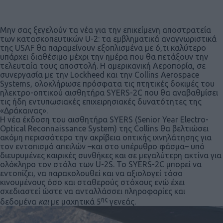
Μην σας ξεγελούν τα νέα για την επικείμενη αποστρατεία
των κατασκοπευτικών U-2: τα εμβληματικά αναγνωριστικά
της USAF θα παραμείνουν εξοπλισμένα με ό,τι καλύτερο
υπάρχει διαθέσιμο μέχρι την ημέρα που θα πετάξουν την
τελευταία τους αποστολή. Η αμερικανική Αεροπορία, σε
συνεργασία με την Lockheed και την Collins Aerospace
Systems, ολοκλήρωσε πρόσφατα τις πτητικές δοκιμές του
ηλεκτρο-οπτικού αισθητήρα SYERS-2C που θα αναβαθμίσει
τις ήδη εντυπωσιακές επιχειρησιακές δυνατότητες της
«Δράκαινας».
H νέα έκδοση του αισθητήρα SYERS (Senior Year Electro-
Optical Reconnaissance System) της Collins θα βελτιώσει
ακόμη περισσότερο την ακρίβεια οπτικής ιχνηλάτησης για
τον εντοπισμό απειλών –και στο υπέρυθρο φάσμα– υπό
διευρυμένες καιρικές συνθήκες και σε μεγαλύτερη ακτίνα για
ολόκληρο τον στόλο των U-2S. Το SYERS-2C μπορεί να
εντοπίζει, να παρακολουθεί και να αξιολογεί τόσο
κινουμένους όσο και σταθερούς στόχους ενώ έχει
σχεδιαστεί ώστε να ανταλλάσσει πληροφορίες και
ης
δεδομένα
και
με μαχητικά 5
γενεάς.