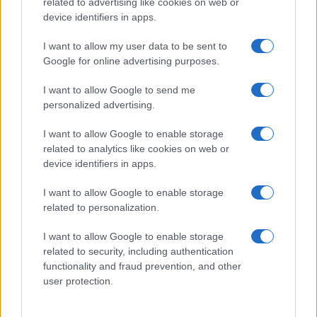
related to advertising like cookies on web or
αυτονομία
device identifiers in apps.
I want to allow my user data to be sent to
08:32
Google for online advertising purposes.
I want to allow Google to send me
personalized advertising.
Τριμερές σύμφωνο Σαουδικής Αραβίας
– Πακιστάν – Τουρκίας – Υπογράφεται
I want to allow Google to enable storage
σήμερα
related to analytics like cookies on web or
device identifiers in apps.
08:13
I want to allow Google to enable storage
related to personalization.
I want to allow Google to enable storage
ΕΛΙΑΜΕΠ: Ο οδηγός GEMS φωτίζει τους
related to security, including authentication
αόρατους κινδύνους στο gaming
functionality and fraud prevention, and other
user protection.
07:08