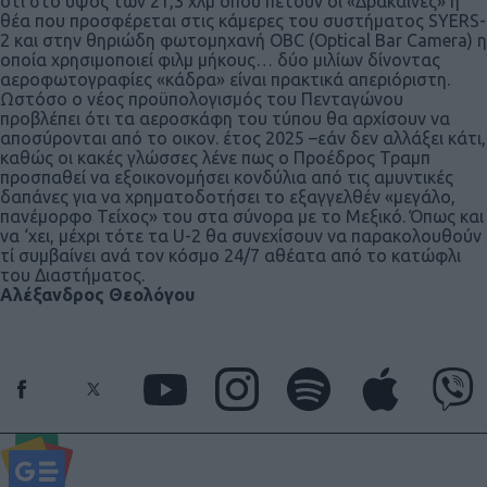
ότι στο ύψος των 21,3 χλμ όπου πετούν οι «Δράκαινες» η
θέα που προσφέρεται στις κάμερες του συστήματος SYERS-
2 και στην θηριώδη φωτομηχανή OBC (Optical Bar Camera) η
οποία χρησιμοποιεί φιλμ μήκους… δύο μιλίων δίνοντας
αεροφωτογραφίες «κάδρα» είναι πρακτικά απεριόριστη.
Ωστόσο ο νέος προϋπολογισμός του Πενταγώνου
προβλέπει ότι τα αεροσκάφη του τύπου θα αρχίσουν να
αποσύρονται από το οικον. έτος 2025 –εάν δεν αλλάξει κάτι,
καθώς οι κακές γλώσσες λένε πως ο Προέδρος Τραμπ
προσπαθεί να εξοικονομήσει κονδύλια από τις αμυντικές
δαπάνες για να χρηματοδοτήσει το εξαγγελθέν «μεγάλο,
πανέμορφο Τείχος» του στα σύνορα με το Μεξικό. Όπως και
να ‘χει, μέχρι τότε τα U-2 θα συνεχίσουν να παρακολουθούν
τί συμβαίνει ανά τον κόσμο 24/7 αθέατα από το κατώφλι
του Διαστήματος.
Αλέξανδρος Θεολόγου