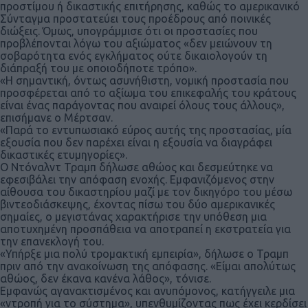
προστίμου ή δικαστικής επιτήρησης, καθώς το αμερικανικό
Σύνταγμα προστατεύει τους προέδρους από ποινικές
διώξεις. Όμως, υπογράμμισε ότι οι προστασίες που
προβλέπονται λόγω του αξιώματος «δεν μειώνουν τη
σοβαρότητα ενός εγκλήματος ούτε δικαιολογούν τη
διάπραξή του με οποιοδήποτε τρόπο».
«Η σημαντική, όντως ασυνήθιστη, νομική προστασία που
προσφέρεται από το αξίωμα του επικεφαλής του κράτους
είναι ένας παράγοντας που αναιρεί όλους τους άλλους»,
επισήμανε ο Μέρτσαν.
«Παρά το εντυπωσιακό εύρος αυτής της προστασίας, μία
εξουσία που δεν παρέχει είναι η εξουσία να διαγράφει
δικαστικές ετυμηγορίες».
Ο Ντόναλντ Τραμπ δήλωσε αθώος και δεσμεύτηκε να
εφεσιβάλει την απόφαση ενοχής. Εμφανιζόμενος στην
αίθουσα του δικαστηρίου μαζί με τον δικηγόρο του μέσω
βιντεοδιάσκεψης, έχοντας πίσω του δύο αμερικανικές
σημαίες, ο μεγιστάνας χαρακτήρισε την υπόθεση μια
αποτυχημένη προσπάθεια να αποτραπεί η εκστρατεία για
την επανεκλογή του.
«Υπήρξε μια πολύ τρομακτική εμπειρία», δήλωσε ο Τραμπ
πριν από την ανακοίνωση της απόφασης. «Είμαι απολύτως
αθώος, δεν έκανα κανένα λάθος», τόνισε.
Εμφανώς αγανακτισμένος και ανυπόμονος, κατήγγειλε μια
«ντροπή για το σύστημα», υπενθυμίζοντας πως έχει κερδίσει