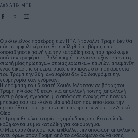
Από ΑΠΕ- ΜΠΕ
Ο εκλεγμένος πρόεδρος των ΗΠΑ Ντόναλντ Τραμπ δεν θα
πάει στη φυλακή ούτε θα επιβληθεί σε βάρος του
οποιαδήποτε ποινή για την καταδίκη του, που προέκυψε
από την κρυφή καταβολή χρημάτων για να εξαγοράσει τη
σιωπή μίας πρωταγωνίστριας ερωτικών ταινιών, απεφάνθη
ένας δικαστής σήμερα, όμως επισήμανε ότι η ορκωμοσία
του Τραμπ την 20η Ιανουαρίου δεν θα διαγράψει την
ετυμηγορία των ενόρκων.
Η απόφαση του δικαστή Χουάν Μέρτσαν σε βάρος του
Τραμπ, ηλικίας 78 ετών, για απαλλαγή ποινής (απαλλαγή
άνευρ όρων) εγγράφει μια απόφαση ενοχής στο ποινικό
μητρώο του και κλείνει μία υπόθεση που επισκίασε την
προσπάθεια του Τραμπ να κατακτήσει εκ νέου τον Λευκό
Οίκο.
Ο Τραμπ θα είναι ο πρώτος πρόεδρος που θα αναλάβει
καθήκοντα με μια καταδίκη για κακούργημα.
Ο Μέρτσαν δήλωσε πως επιβάλλει την απόφαση απαλλαγής
άνευ όρων στον Τραμπ από το ενδεχόμενο φυλάκισης,