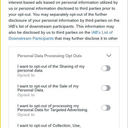
interest-based ads based on personal information utilized by
us or personal information disclosed to third parties prior to
Please login to comment
your opt-out. You may separately opt-out of the further
disclosure of your personal information by third parties on the
IAB’s list of downstream participants. This information may
1
COMMENT
also be disclosed by us to third parties on the
IAB’s List of
Oldest
Downstream Participants
that may further disclose it to other
third parties.
Please note that this website/app uses one or more Google
Personal Data Processing Opt Outs
Glock30
(@glock30)
Active Member
services and may gather and store information including but
#647982
11 Ιανουαρίου 2025 17:12
not limited to your visit or usage behaviour. You may click to
I want to opt-out of the Sharing of my
personal data.
grant or deny consent to Google and its third-party tags to
Ιστορική απόφαση βλέπει το ανεκδιήγητο ΑΠΕΜΠΕ από το
Opted In
use your data for below specified purposes in below Google
Lawfare που είχαν εξαπολύσει οι Δημοκρατικοί προκειμένου να
consent section.
I want to opt-out of the Sale of my
εξαφανίσουν τον Τραμπ. Ο Αμερικανικός λαός έδωσε την
Personal Data.
απάντηση και έτσι αναγκαστικά ακόμα και φανατικοί Δικαστικοί
Opted In
δεδηλωμένα αντιτραμπικόί (αλήθεια που είναι η αμεροληψία
I want to opt-out of processing my
τους) την κάνουνε γαργάρα…Τον στόλισε κατάλληλα ο Τραμπ
Personal Data for Targeted Advertising.
τον εν λόγω κύριο…και λίγα του έσουρε…
Opted In
Reply
0
I want to opt-out of Collection, Use,