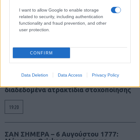
I want to allow Google to enable storage
SNCASE SE.5000 Baroudeur: το γαλλικό
related to security, including authentication
functionality and fraud prevention, and other
μαχητικό που… ξέχασε τους τροχούς
user protection.
προσγείωσης
19:40
CONFIRM
Litening: Η Αμερικανική Αεροπορία
Data Deletion
Data Access
Privacy Policy
επενδύει σε ένα από τα πλέον
διαδεδομένα ατρακτίδια στοχοποίησης
19:20
ΣΑΝ ΣΗΜΕΡΑ – 6 Αυγούστου 1777: