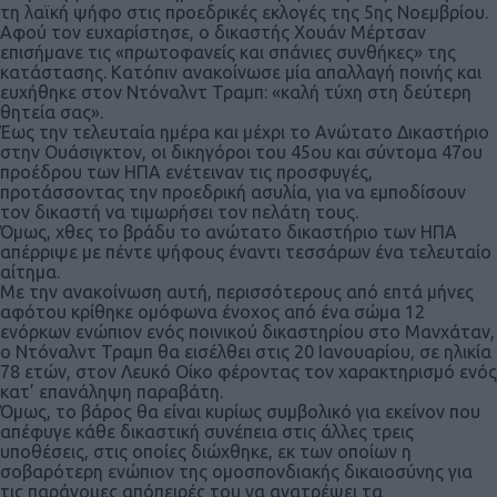
τη λαϊκή ψήφο στις προεδρικές εκλογές της 5ης Νοεμβρίου.
Αφού τον ευχαρίστησε, ο δικαστής Χουάν Μέρτσαν
επισήμανε τις «πρωτοφανείς και σπάνιες συνθήκες» της
κατάστασης. Κατόπιν ανακοίνωσε μία απαλλαγή ποινής και
ευχήθηκε στον Ντόναλντ Τραμπ: «καλή τύχη στη δεύτερη
θητεία σας».
Έως την τελευταία ημέρα και μέχρι το Ανώτατο Δικαστήριο
στην Ουάσιγκτον, οι δικηγόροι του 45ου και σύντομα 47ου
προέδρου των ΗΠΑ ενέτειναν τις προσφυγές,
προτάσσοντας την προεδρική ασυλία, για να εμποδίσουν
τον δικαστή να τιμωρήσει τον πελάτη τους.
Όμως, χθες το βράδυ το ανώτατο δικαστήριο των ΗΠΑ
απέρριψε με πέντε ψήφους έναντι τεσσάρων ένα τελευταίο
αίτημα.
Με την ανακοίνωση αυτή, περισσότερους από επτά μήνες
αφότου κρίθηκε ομόφωνα ένοχος από ένα σώμα 12
ενόρκων ενώπιον ενός ποινικού δικαστηρίου στο Μανχάταν,
ο Ντόναλντ Τραμπ θα εισέλθει στις 20 Ιανουαρίου, σε ηλικία
78 ετών, στον Λευκό Οίκο φέροντας τον χαρακτηρισμό ενός
κατ’ επανάληψη παραβάτη.
Όμως, το βάρος θα είναι κυρίως συμβολικό για εκείνον που
απέφυγε κάθε δικαστική συνέπεια στις άλλες τρεις
υποθέσεις, στις οποίες διώχθηκε, εκ των οποίων η
σοβαρότερη ενώπιον της ομοσπονδιακής δικαιοσύνης για
τις παράνομες απόπειρές του να ανατρέψει τα