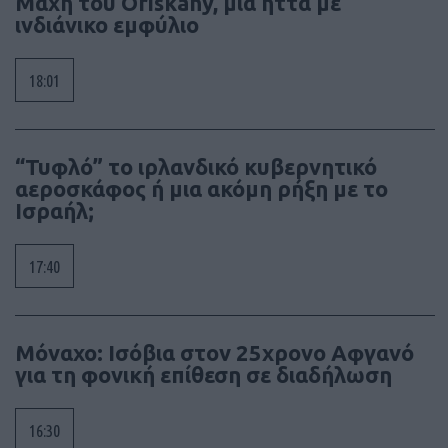
Μάχη του Oriskany, μια ήττα με
ινδιάνικο εμφύλιο
18:01
“Τυφλό” το ιρλανδικό κυβερνητικό
αεροσκάφος ή μια ακόμη ρήξη με το
Ισραήλ;
17:40
Μόναχο: Ισόβια στον 25χρονο Αφγανό
για τη φονική επίθεση σε διαδήλωση
16:30