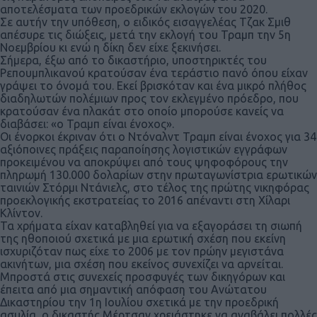
αποτελέσματα των προεδρικών εκλογών του 2020.
Σε αυτήν την υπόθεση, ο ειδικός εισαγγελέας Τζακ Σμιθ
απέσυρε τις διώξεις, μετά την εκλογή του Τραμπ την 5η
Νοεμβρίου κι ενώ η δίκη δεν είχε ξεκινήσει.
Σήμερα, έξω από το δικαστήριο, υποστηρικτές του
Ρεπουμπλικανού κρατούσαν ένα τεράστιο πανό όπου είχαν
γράψει το όνομά του. Εκεί βρισκόταν και ένα μικρό πλήθος
διαδηλωτών πολέμιων προς τον εκλεγμένο πρόεδρο, που
κρατούσαν ένα πλακάτ στο οποίο μπορούσε κανείς να
διαβάσει: «ο Τραμπ είναι ένοχος».
Οι ένορκοι έκριναν ότι ο Ντόναλντ Τραμπ είναι ένοχος για 34
αξιόποινες πράξεις παραποίησης λογιστικών εγγράφων
προκειμένου να αποκρύψει από τους ψηφοφόρους την
πληρωμή 130.000 δολαρίων στην πρωταγωνίστρια ερωτικών
ταινιών Στόρμι Ντάνιελς, στο τέλος της πρώτης νικηφόρας
προεκλογικής εκστρατείας το 2016 απέναντι στη Χίλαρι
Κλίντον.
Τα χρήματα είχαν καταβληθεί για να εξαγοράσει τη σιωπή
της ηθοποιού σχετικά με μια ερωτική σχέση που εκείνη
ισχυριζόταν πως είχε το 2006 με τον πρώην μεγιστάνα
ακινήτων, μια σχέση που εκείνος συνεχίζει να αρνείται.
Μπροστά στις συνεχείς προσφυγές των δικηγόρων και
έπειτα από μια σημαντική απόφαση του Ανώτατου
Δικαστηρίου την 1η Ιουλίου σχετικά με την προεδρική
ασυλία, ο δικαστής Μέρτσαν χρειάστηκε να αναβάλει πολλές