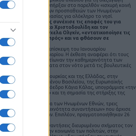
ι θρησκευτικοί ηγέτες υπήρξαν στο παρελθόν «ισχυρή κοινή
οινοτικών ηγετών και των προσπαθειών των Ηνωμένων
ιση» σε ζητήματα σημασίας για ολόκληρο το νησί.
ι
ο Γενικός Γραμματέας συνέχισε τις επαφές του για
ληνοκύπριο ηγέτη Νίκο Χριστοδουλίδη και τον
σταλμένη, Μαρία Άνχελα Ολγκίν, «εντατικοποίησε τις
ναν δρόμο προς τα εμπρός» και να φθάσουν σε
ο του 2026. Κατά την επίσκεψη του Ιανουαρίου
νάντηση στις 28 Ιανουαρίου. Η έκθεση αναφέρει ότι τους
μπιστοσύνη και θα βελτίωναν την καθημερινότητα των
ς και με πολιτικά κόμματα στον νότο μετά τις βουλευτικές
ς εμπλεκόμενους.
ς Εξωτερικών της Τουρκίας και της Ελλάδας, στην
ξιωματούχους του Ηνωμένου Βασιλείου, της Ευρωπαϊκής
ατη Εκπρόσωπο/Αντιπρόεδρο Κάγια Κάλας, υπογράμμισε «την
ατικότητες του νησιού» και τη σημασία της στήριξης της
ιμερώς, υπό την αιγίδα των Ηνωμένων Εθνών, τρεις
σημαντικά υψηλότερη συχνότητα συναντήσεων» που άρχισε
από τον κ. Έρχιουρμαν. Επιπλέον, πραγματοποιήθηκαν 26
μφωνήθηκαν στις συναντήσεις διευρυμένου σχήματος τον
βουλευτικό σώμα για την κοινωνία των πολιτών, στην