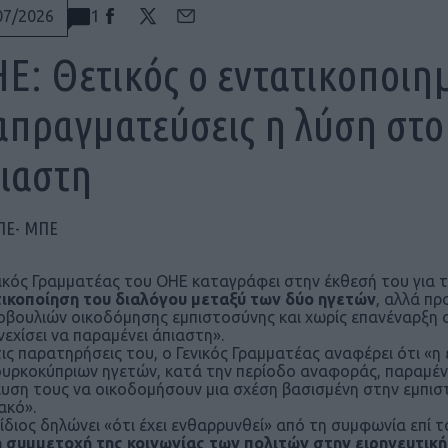
1
07/2026
Ε: Θετικός ο εντατικοποιημ
απραγματεύσεις η λύση στο
ιαστη
ΠΕ- ΜΠΕ
ικός Γραμματέας του ΟΗΕ καταγράφει στην έκθεσή του για
ικοποίηση του διαλόγου μεταξύ των δύο ηγετών
, αλλά π
βουλιών οικοδόμησης εμπιστοσύνης και χωρίς επανέναρξη ο
νεχίσει να παραμένει άπιαστη».
παρατηρήσεις του, ο Γενικός Γραμματέας αναφέρει ότι «η 
ουρκοκύπριων ηγετών, κατά την περίοδο αναφοράς, παραμένε
υση τους να οικοδομήσουν μια σχέση βασισμένη στην εμπισ
ακό».
ος δηλώνει «ότι έχει ενθαρρυνθεί» από τη συμφωνία επί το
η συμμετοχή της κοινωνίας των πολιτών στην ειρηνευτική