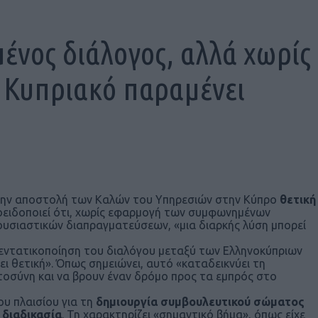
ένος διάλογος, αλλά χωρίς
 Κυπριακό παραμένει
 την αποστολή των Kαλών του Yπηρεσιών στην Κύπρο
θετική
ροειδοποιεί ότι, χωρίς εφαρμογή των συμφωνημένων
υσιαστικών διαπραγματεύσεων, «μια διαρκής λύση μπορεί
εντατικοποίηση του διαλόγου μεταξύ των Ελληνοκύπριων
ι θετική». Όπως σημειώνει, αυτό «καταδεικνύει τη
τοσύνη και να βρουν έναν δρόμο προς τα εμπρός στο
υ πλαισίου για τη
δημιουργία συμβουλευτικού σώματος
 διαδικασία
. Τη χαρακτηρίζει «σημαντικό βήμα», όπως είχε