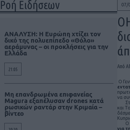
Ροή Ειδήσεων
07/
ΟΗ
δι
ΑΝΑΛΥΣΗ: Η Ευρώπη χτίζει τον
δικό της πολυεπίπεδο «Θόλο»
αεράμυνας – οι προκλήσεις για την
άπ
Ελλάδα
Από Α
21:05
Ο Γεν
εντατ
πρωτο
Μη επανδρωμένα επιφανείας
να συ
Magura εξαπέλυσαν drones κατά
Στις 
ρωσικών ραντάρ στην Κριμαία –
και Τ
βίντεο
δέσμε
Κυπρι
Ο ίδι
για τ
20:20