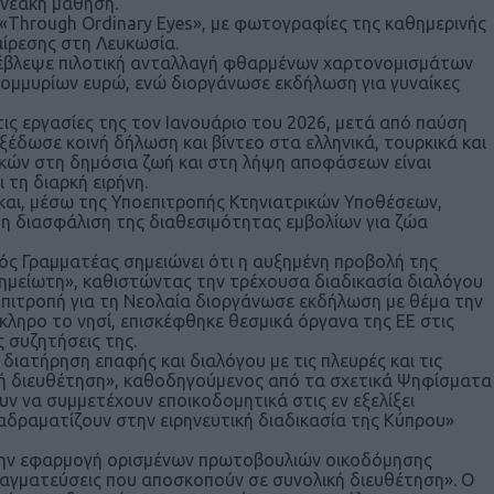
ενεακή μάθηση.
Through Ordinary Eyes», με φωτογραφίες της καθημερινής
αίρεσης στη Λευκωσία.
πέβλεψε πιλοτική ανταλλαγή φθαρμένων χαρτονομισμάτων
τομμυρίων ευρώ, ενώ διοργάνωσε εκδήλωση για γυναίκες
ς εργασίες της τον Ιανουάριο του 2026, μετά από παύση
ξέδωσε κοινή δήλωση και βίντεο στα ελληνικά, τουρκικά και
αικών στη δημόσια ζωή και στη λήψη αποφάσεων είναι
 τη διαρκή ειρήνη.
και, μέσω της Υποεπιτροπής Κτηνιατρικών Υποθέσεων,
η διασφάλιση της διαθεσιμότητας εμβολίων για ζώα
ός Γραμματέας σημειώνει ότι η αυξημένη προβολή της
οσημείωτη», καθιστώντας την τρέχουσα διαδικασία διαλόγου
ή Επιτροπή για τη Νεολαία διοργάνωσε εκδήλωση με θέμα την
όκληρο το νησί, επισκέφθηκε θεσμικά όργανα της ΕΕ στις
ς συζητήσεις της.
ατήρηση επαφής και διαλόγου με τις πλευρές και τις
ική διευθέτηση», καθοδηγούμενος από τα σχετικά Ψηφίσματα
ν να συμμετέχουν εποικοδομητικά στις εν εξελίξει
αδραματίζουν στην ειρηνευτική διαδικασία της Κύπρου»
 την εφαρμογή ορισμένων πρωτοβουλιών οικοδόμησης
ραγματεύσεις που αποσκοπούν σε συνολική διευθέτηση». Ο