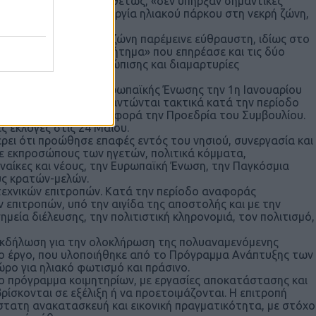
 για τη νεολαία. Αντιθέτως, «δεν υπήρξαν σημαντικές
αρκοθέτηση, τη δημιουργία ηλιακού πάρκου στη νεκρή ζώνη,
ντικές πρωτοβουλίες.
ατάσταση στη νεκρή ζώνη παρέμεινε εύθραυστη, ιδίως στο
εσε επίσης «μείζον ζήτημα» που επηρέασε και τις δύο
ν για τα μέτρα αντιμετώπισης και διαμαρτυρίες
υ Συμβουλίου της Ευρωπαϊκής Ένωσης την 1η Ιανουαρίου
γέτες συνέχισαν να συναντώνται τακτικά κατά την περίοδο
αναλάβει για τελευταία φορά την Προεδρία του Συμβουλίου.
ς εκλογές στις 24 Μαΐου.
ι ότι προώθησε επαφές εντός του νησιού, συνεργασία και
ε εκπροσώπους των ηγετών, πολιτικά κόμματα,
ναίκες και νέους, την Ευρωπαϊκή Ένωση, την Παγκόσμια
υς κρατών-μελών.
χνικών επιτροπών. Κατά την περίοδο αναφοράς
επιτροπών, υπό την αιγίδα της αποστολής και με την
ημεία διέλευσης, την πολιτιστική κληρονομιά, τον πολιτισμό,
εκδήλωση για την ολοκλήρωση της πολυαναμενόμενης
Το έργο, που υλοποιήθηκε από το Πρόγραμμα Ανάπτυξης των
ρο για ηλιακό φωτισμό και πράσινο.
ο πρόγραμμα κοιμητηρίων, με εργασίες αποκατάστασης και
ρίσκονται σε εξέλιξη ή να προετοιμάζονται. Η επιτροπή
στατη ανακατασκευή και εικονική πραγματικότητα, με στόχο