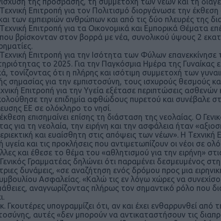
νίσχυση της πρόσβασης, τη συμμετοχή των νέων και τη διαγ
νική Επιτροπή για τον Πολιτισμό διοργάνωσε την έκθεση «
και των εμπειριών ανθρώπων και από τις δύο πλευρές της δι
νική Επιτροπή για τα Οικονομικά και Εμπορικά Θέματα ε
που βρίσκονταν στον βορρά με νέα, συνολικού ύψους 2 εκα
ρηματίες.
νική Επιτροπή για την Ισότητα των Φύλων επανεκκίνησε τι
ηριότητας το 2025. Για την Παγκόσμια Ημέρα της Γυναίκας ε
κά, τονίζοντας ότι η πλήρης και ισότιμη συμμετοχή των γυν
ής σημασίας για την εμπιστοσύνη, τους ισχυρούς θεσμούς και
νική Επιτροπή για την Υγεία εξέτασε περιπτώσεις ασθενών 
ολούθησε την επιδημία αφθώδους πυρετού και συνέβαλε στ
ευσης ΕΕ σε ολόκληρο το νησί.
εση επισημαίνει επίσης τη διάσταση της νεολαίας. Ο Γενικ
τας για τη νεολαία, την ειρήνη και την ασφάλεια ήταν «αξι
περιεκτική και ευαίσθητη στις απόψεις των νέων». Η Τεχνικ
ή υγεία και τις προκλήσεις που αντιμετωπίζουν οι νέοι σε ολ
λλες και έθεσε το θέμα του «αθλητισμού για την ειρήνη» στι
ικός Γραμματέας δηλώνει ότι παραμένει δεσμευμένος στη δι
τριες δυνάμεις, «σε αναζήτηση ενός δρόμου προς μια ειρην
υμβουλίου Ασφαλείας. «Καλώ τις εν λόγω χώρες να συνεχίσου
άθειες, αναγνωρίζοντας πλήρως τον σημαντικό ρόλο που δι
ι.
Γκουτέρες υπογραμμίζει ότι, αν και έχει ενθαρρυνθεί από
τοσύνης, αυτές «δεν μπορούν να αντικαταστήσουν τις διαπ