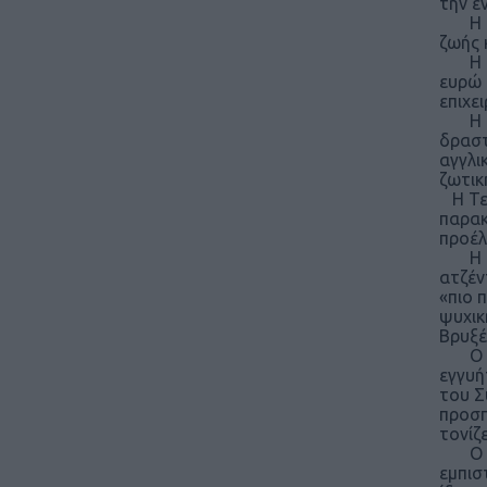
την ε
Η Τεχ
ζωής 
Η Τεχ
ευρώ 
επιχει
Η Τεχ
δραστ
αγγλι
ζωτικ
Η Τεχ
παρακ
προέλ
Η έκθ
ατζέν
«πιο 
ψυχικ
Βρυξέ
Ο Γεν
εγγυή
του Σ
προσπ
τονίζε
Ο κ. 
εμπισ