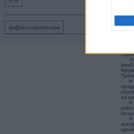
17:34
αποκα
εξελί
την α
Στο π
οροπέ
κοινό
Διαβάστε περισσότερα
κτην
Η Κυπ
2026 
αυτή,
Σημει
Ως πρ
οικοδ
θρησκ
Τράπε
Η αυξ
πραγμ
υποστ
τα οι
Η Τεχ
επέκτ
Ηνωμέ
Η Τεχ
συντή
προώθ