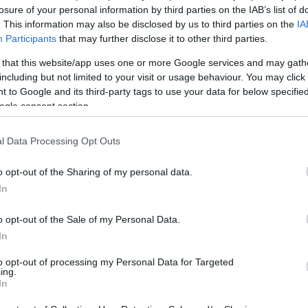
losure of your personal information by third parties on the IAB’s list of
ις τεχνικές επιτροπές, ο Γενικός Γραμματέας δηλώνει ικαν
ία τους», υπογραμμίζοντας την «προστιθέμενη αξία» του έρ
. This information may also be disclosed by us to third parties on the
IA
ης ειρηνευτικής προσπάθειας. Καλεί, ωστόσο, τους δύο ηγέτε
Participants
that may further disclose it to other third parties.
ίριση κρίσεων και το περιβάλλον. Επαναλαμβάνει ότι η εκπαί
ρεση και η συνεργασία» μεταξύ των παιδιών σχολικής ηλικία
 that this website/app uses one or more Google services and may gath
ικός Γραμματέας αναφέρεται και στον αθλητισμό, σημειώνο
including but not limited to your visit or usage behaviour. You may click 
γαλείο συμφιλίωσης και οικοδόμησης εμπιστοσύνης, ιδίως μετ
 to Google and its third-party tags to use your data for below specifi
 άτομα που διαφορετικά ίσως να μην αλληλεπιδρούσαν».
ogle consent section.
όσο,
η έκθεση περιλαμβάνει και σαφή προειδοποίηση γι
 Ο Γενικός Γραμματέας δηλώνει ότι παραμένει «βαθιά ανή
ια την έλλειψη προόδου σε μέτρα αποκλιμάκωσης.
Όπως αν
l Data Processing Opt Outs
υς κβο της περιοχής, την ακεραιότητα της νεκρής ζώνης και
λλουν στην ευρύτερη ειρηνευτική διαδικασία».
α Βαρώσια, επαναλαμβάνει ότι συνεχίζει να παρακολουθεί τη
o opt-out of the Sharing of my personal data.
των Ηνωμένων Εθνών για τα Βαρώσια παραμένει αμετάβλητ
In
ματα 550 και 789 του Συμβουλίου Ασφαλείας.
ο
ζήτημα των σημείων διέλευσης
, ο Γενικός Γραμματέας κ
o opt-out of the Sale of my Personal Data.
ασης των αδιεξόδων» γύρω από το άνοιγμα νέων διελεύσεων.
όλυνση της διακίνησης ανθρώπων και αγαθών μέσω των υφισ
In
πέκταση του σημείου διέλευσης Αγίου Δομετίου/Μετεχάν θα
φων και υπηρεσίες, όπως είχαν συμφωνήσει οι ηγέτες στις 1
to opt-out of processing my Personal Data for Targeted
λληλα, καλεί σε πλήρη εφαρμογή του
Κανονισμού της Πρ
ing.
υπριακού εμπορίου και της συνεργασίας μεταξύ των δύο κοιν
In
νησαν να συνεργαστούν σε άλλα σημαντικά ζητήματα που επ
εση χαιρετίζει επίσης τη συμφωνία των ηγετών της 8ης Μαΐ