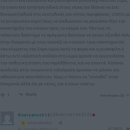
του αντιπολιτευόμενου και ρωσοφιλου μπλόγκερ Ανατόλι Σαριι,
το οποίο έχει απήχηση ειδικά στους νέους και δείχνει να έχει
δυναμική ειδικά στις ανατολικές και νότιες περιφέρειες. Οπότε με
το αντιρωσικο χαρτί ίσως να επιδιώκουν να μειώσουν λίγο την
υποστήριξη του κόσμου προς το κόμμα του. Πάντως το
τελευταίο διάστημα τα πράγματα δείχνουν να έχουν οξυνθεί πάλι
στην Ουκρανία με τους νεοναζί να χτυπούν τους υποστηρικτές
του κόμματος του Σαριι όμως αυτή τη φορά και η ρωσοφιλη ή
έστω αντί ναζιστική νεολαία στη χώρα άρχισε να εγκαταλείπει
την παθητική στάση του παρελθόντος και να απαντά. Κάποιοι
αναλυτές στην ουκρανική τηλεόραση άρχισαν να μιλούν για
πιθανότητα νέου Μαϊνταν. Ίσως ο Πούτιν να “επιτεθεί” στην
Ουκρανία αλλά όχι με τανκς, και ο νοων νοειτω.
Reply
1
View Replies
(2)
Koursaros312
(@koursaros312)
Active Member
#178525
1 Ιουλίου 2020 23:52