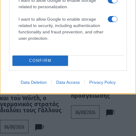
I want to allow Google to enable storage
Διαβάστε επίσης
related to personalization.
I want to allow Google to enable storage
related to security, including authentication
functionality and fraud prevention, and other
user protection.
CONFIRM
SNCASE SE.5000
Baroudeur: το γαλλικό
ΣΑΝ ΣΗΜΕΡΑ – 6
Data Deletion
Data Access
Privacy Policy
μαχητικό που…
Αυγούστου 1870:
ξέχασε τους τροχούς
Μάχες του Spicheren
προσγείωσης
και του Wörth, ο
γερμανικός στρατός
διαλύει τους Γάλλους
1
06/08/2026
0
06/08/2026