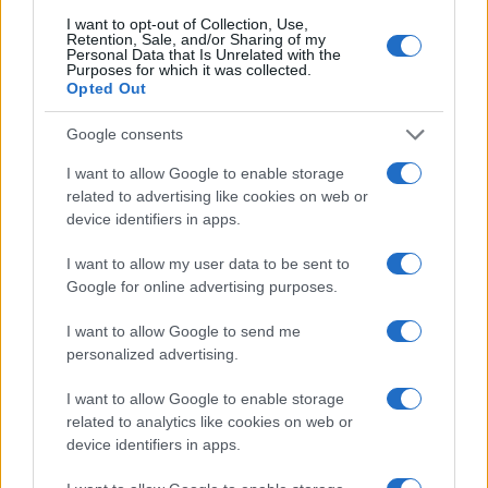
I want to opt-out of Collection, Use,
Retention, Sale, and/or Sharing of my
Ιστορικό ρεκόρ για την Aegean τον
Personal Data that Is Unrelated with the
Purposes for which it was collected.
Ιούλιο με 2 εκατομμύρια επιβάτες
Opted Out
Google consents
14:20
I want to allow Google to enable storage
related to advertising like cookies on web or
device identifiers in apps.
Γερμανία: Συνελήφθη ύποπτος ο οποίος
κατηγορείται για κατασκοπεία σε βάρος
I want to allow my user data to be sent to
εταιρίας όπλων
Google for online advertising purposes.
I want to allow Google to send me
14:00
personalized advertising.
I want to allow Google to enable storage
related to analytics like cookies on web or
Διαβάστε περισσότερα
device identifiers in apps.