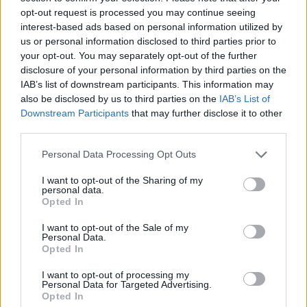
αεροσκάφος ή μια ακόμη ρήξη με το
opt-out request is processed you may continue seeing
Ισραήλ;
interest-based ads based on personal information utilized by
us or personal information disclosed to third parties prior to
your opt-out. You may separately opt-out of the further
17:40
disclosure of your personal information by third parties on the
IAB’s list of downstream participants. This information may
also be disclosed by us to third parties on the
IAB’s List of
Downstream Participants
that may further disclose it to other
Μόναχο: Ισόβια στον 25χρονο Αφγανό
third parties.
για τη φονική επίθεση σε διαδήλωση
Please note that this website/app uses one or more Google
Personal Data Processing Opt Outs
services and may gather and store information including but
16:30
not limited to your visit or usage behaviour. You may click to
I want to opt-out of the Sharing of my
personal data.
grant or deny consent to Google and its third-party tags to
Opted In
use your data for below specified purposes in below Google
consent section.
Στην Ουκρανία ο Βρετανός υπουργός
I want to opt-out of the Sale of my
Personal Data.
Άμυνας για επιτάχυνση της στήριξης
Opted In
I want to opt-out of processing my
15:40
Personal Data for Targeted Advertising.
Opted In