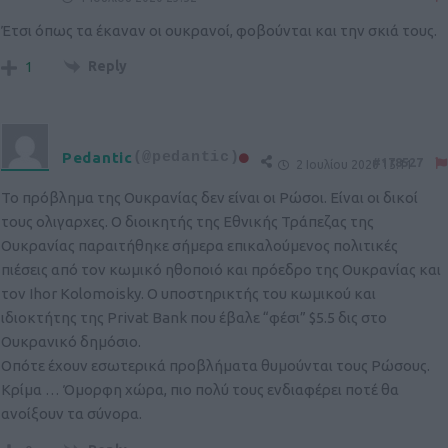
Έτσι όπως τα έκαναν οι ουκρανοί, φοβούνται και την σκιά τους.
Reply
1
Pedantic
(@pedantic)
#178527
2 Ιουλίου 2020 15:11
Το πρόβλημα της Ουκρανίας δεν είναι οι Ρώσοι. Είναι οι δικοί
τους ολιγαρχες. Ο διοικητής της Εθνικής Τράπεζας της
Ουκρανίας παραιτήθηκε σήμερα επικαλούμενος πολιτικές
πιέσεις από τον κωμικό ηθοποιό και πρόεδρο της Ουκρανίας και
τον Ihor Kolomoisky. Ο υποστηρικτής του κωμικού και
ιδιοκτήτης της Privat Bank που έβαλε “φέσι” $5.5 δις στο
Ουκρανικό δημόσιο.
Οπότε έχουν εσωτερικά προβλήματα θυμούνται τους Ρώσους.
Κρίμα … Όμορφη χώρα, πιο πολύ τους ενδιαφέρει ποτέ θα
ανοίξουν τα σύνορα.