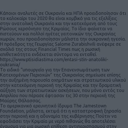
Κάποιοι αναλυτές σε Ουκρανία και ΗΠΑ προειδοποίησαν ότι
το καλοκαίρι του 2020 θα είναι κομβικό για τις εξελίξεις
στην ανατολική Ουκρανία και την κατεχόμενη από τους
Ρώσους χερσόνησο της Κριμαίας. Το ίδιο φαίνεται να
πιστεύουν και πολλοί ηγέτες γειτονικών της Ουκρανίας
χωρών, που προειδοποίησαν μάλιστα την ουκρανική ηγεσία.
Η πρόεδρος της Γεωργίας Salome Zurabishvili ανέφερε σε
σχόλιό της στους Financial Times πως η ρωσική
επιθετικότητα ενδέχεται σύντομα να ενταθεί.
https://www.ptisidiastima.com/entasi-stin-anatoliki-
oukrania/
Το ειδικό “υπουργείο για την Επανενσωμάτωση των
Κατεχομένων Περιοχών” της Ουκρανίας σημείωσε επίσης
την αυξημένη παρουσία οχημάτων και στρατιωτικού υλικού
στην κατεχόμενη περιοχή της Κριμαίας και την δραματική
αύξηση των στρατιωτικών ασκήσεων, που μόνο εντός του
Απριλίου που πέρασε έφτασαν τις 30 στην περιοχή της
Μαύρης Θάλασσας.
Το αμερικανικό ερευνητικό ίδρυμα The Jamestown
Foundation, μάλιστα, εκτιμά ότι η καταστροφική ξηρασία
στην περιοχή και η αδυναμία της κυβέρνησης Πούτιν να
εφοδιάσει την Κριμαία με νερό πιθανώς θα αποτελέσει
έναυσμα για μια ρωσική επίθεση αντιπερισπασμού στην