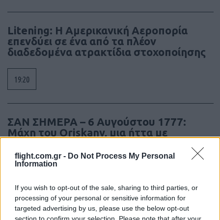
Litening: Η Αμερικανική Αεροπορία
επενδύει σε ένα από τα πλέον
διαδεδομένα ατρακτίδια στοχοποίησης
19:20
ΣΑΝ ΣΗΜΕΡΑ – 6 Αυγούστου 1777:
Μάχη του Oriskany, μια ήττα με
ινδιάνικο εμφύλιο
flight.com.gr -
Do Not Process My Personal
Information
18:01
If you wish to opt-out of the sale, sharing to third parties, or
processing of your personal or sensitive information for
targeted advertising by us, please use the below opt-out
“Τυφλό” το ιρλανδικό κυβερνητικό
section to confirm your selection. Please note that after your