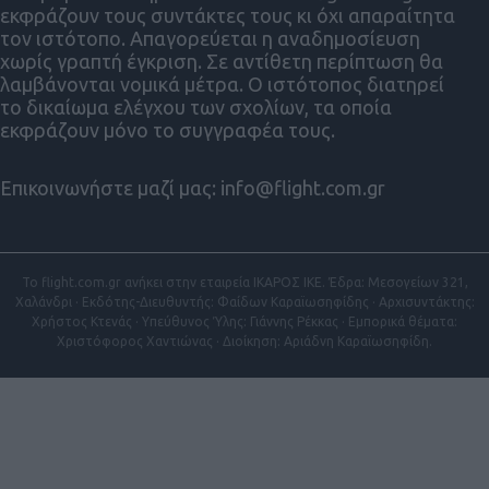
εκφράζουν τους συντάκτες τους κι όχι απαραίτητα
τον ιστότοπο. Απαγορεύεται η αναδημοσίευση
χωρίς γραπτή έγκριση. Σε αντίθετη περίπτωση θα
λαμβάνονται νομικά μέτρα. Ο ιστότοπος διατηρεί
το δικαίωμα ελέγχου των σχολίων, τα οποία
εκφράζουν μόνο το συγγραφέα τους.
Επικοινωνήστε μαζί μας:
info@flight.com.gr
Το flight.com.gr ανήκει στην εταιρεία ΙΚΑΡΟΣ ΙΚΕ. Έδρα: Μεσογείων 321,
Χαλάνδρι · Εκδότης-Διευθυντής: Φαίδων Καραϊωσηφίδης · Αρχισυντάκτης:
Χρήστος Κτενάς · Υπεύθυνος Ύλης: Γιάννης Ρέκκας · Εμπορικά θέματα:
Χριστόφορος Χαντιώνας · Διοίκηση: Αριάδνη Καραϊωσηφίδη.