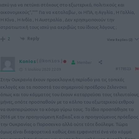
ισχύ για να πετύχει στόχους στο εξωτερικό, πολιτικούς και
οικονομικούς”,””” Για να καταλαβω , οι ΗΠΑ, η Αγγλία , Η Γαλλία,
Η Κίνα , Η Ινδία , Η Αυστραλία , Δεν χρησιμοποιούν την
στρατιωτική τους ισχύ για ακριβώς του ίδιους λόγους ;
Reply
2
View Replies
(2)
Konios
(@konios)
Member
#178523
1 Ιουλίου 2020 22:09
Στην Ουκρανία έχουν προεκλογική περίοδο για τις τοπικές
εκλογές και τα ποσοστά του σημερινού προέδρου Ζελενσκιι
όπως και του κόμματος του έχουν καταρρεύσει τους τελευταίους
μήνες, οπότε προσπαθούν με το κόλπο του εξωτερικού εχθρού
να συσπειρώσουν το κόσμο γύρω τους. Το ίδιο προσπάθησε το
2016 με την προηγούμενη Καβκαζ και ο προηγούμενος πρόεδρος
την Ουκρανίας ο Ποροσενκο αλλά ούτε τότε δούλεψε. Τώρα
όμως είναι διαφορετικά καθώς έχει εμφανιστεί ένα νέο κόμμα