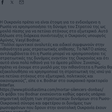
Η Ουκρανία πρέπει να είναι έτοιμη για το ενδεχόμενο η
Ρωσία να χρησιμοποιήσει τη δύναμη του Στρατού της ως
μοχλό πίεσης για να πετύχει στόχους στο εξωτερικό. Αυτό
δήλωσε στη διάρκεια συνέντευξης ο Ουκρανός υπουργός
Αμύνης, Vasyl Bodnar.
“Πολλοί αμυντικοί αναλυτές και ειδικοί συμφωνούν στην
πιθανότητα μιας στρατιωτικής επίθεσης. Το ΝΑΤΟ επίσης
αντιλαμβάνεται ότι η Ρωσία μπορεί να χρησιμοποιήσει τις
στρατιωτικές της δυνάμεις εναντίον της Ουκρανίας και ότι
αυτό είναι πολύ πιθανό για το άμεσο μέλλον. Συνεπώς,
πρέπει να έχουμε στο μυαλό μας την πιθανότητα η Ρωσία θα
εξακολουθήσει να χρησιμοποιεί τη στρατιωτική της ισχύ για
να πετύχει στόχους στο εξωτερικό, πολιτικούς και
οικονομικούς”, είπε ο κ. Bodnar στο ουκρανικό πρακτορείο
Interfax.
https://www.ptisidiastima.com/mortar-silencers-donbas/
Οι φόβοι του Bodnar ενισχύονται καθώς αφενός υπάρχει
σημαντική αύξηση των στρατιωτικών δυνάμεων στα Ρωσο-
Ουκρανικά σύνορα και αφετέρου οι δυνάμεις των
ρωσοφρόνων που δρουν στην ανατολική Ουκρανία έχουν
επίσης ενισχυθεί.