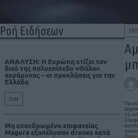
Ροή Ειδήσεων
29/
Αμ
μπ
ΑΝΑΛΥΣΗ: Η Ευρώπη χτίζει τον
δικό της πολυεπίπεδο «Θόλο»
αεράμυνας – οι προκλήσεις για την
Ελλάδα
21:05
Πρωτο
Δημοκ
το εν
Σύμφω
Μη επανδρωμένα επιφανείας
ηγεσί
οποια
Magura εξαπέλυσαν drones κατά
ζήτημ