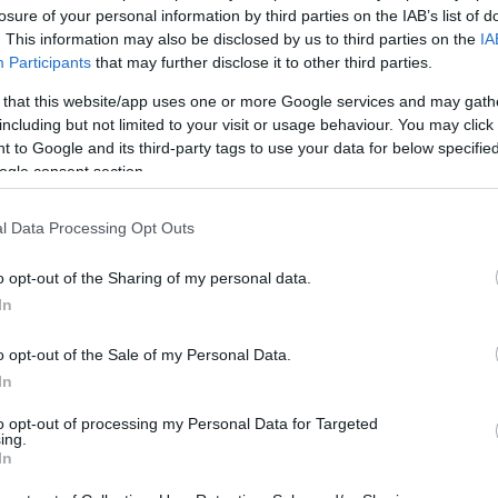
losure of your personal information by third parties on the IAB’s list of
μικό επιχείρημα της επιστολής είναι ότι η αγορά των S-400
ητα που δρα για λογαριασμό του αμυντικού τομέα ή του τομ
. This information may also be disclosed by us to third parties on the
IA
ει δημόσια διαθέσιμο στοιχείο που να δείχνει ότι η Τουρκία 
Participants
that may further disclose it to other third parties.
ιρησιακή χρήση ή ότι έχει αντιμετωπίσει την αιτία που οδήγ
από τις κυρώσεις CAATSA, η επιστολή επικαλείται και τον Ν
 that this website/app uses one or more Google services and may gath
κονομικό έτος 2020, ο οποίος απαγορεύει τη μεταφορά F-35 σ
including but not limited to your visit or usage behaviour. You may click 
ή της το σύστημα S-400, παράσχει διαβεβαιώσεις ότι δεν θα 
 to Google and its third-party tags to use your data for below specifi
αποδεχθεί πρόσθετες παραδόσεις που σχετίζονται με τους S
ogle consent section.
νο αμερικανικά αμυντικά συστήματα.
διο πλαίσιο, οι βουλευτές αναφέρονται στην ακρόαση της Επ
 κατά την οποία, όπως σημειώνουν, ο υπουργός Εξωτερικών
l Data Processing Opt Outs
ον νόμο να διατηρήσει τις κυρώσεις κατά της Τουρκίας και 
ν πρωτοβουλία αυτή, η κ. Τίτους επιδιώκει την έγκαιρη κιν
o opt-out of the Sharing of my personal data.
νησης Τραμπ να ανοίξει ξανά τον δρόμο για την Τουρκία στο
In
δήποτε τέτοια κίνηση δεν μπορεί να εξεταστεί μόνο ως ζήτ
υτική αμερικανική νομοθεσία.
o opt-out of the Sale of my Personal Data.
σμικό φρένο του Κογκρέσου στις πωλήσεις όπλων
ο Λευκός Οίκος αποφασίζει να προχωρήσει σε μια μεγάλη πώ
In
εων ανησυχίας. Με βάση τον Νόμο περί Ελέγχου των Εξαγωγ
ιρήσουν να μπλοκάρουν τη συναλλαγή μέσω ενός κοινού ψηφί
to opt-out of processing my Personal Data for Targeted
ετικό εργαλείο που έχουν στη διάθεσή τους μετά την επίση
ing.
νηση.
In
ο, πρόκειται για έναν μηχανισμό που είναι δύσκολος να παρ
νηση αποστέλλει την επίσημη κοινοποίηση στο Κογκρέσο, ξε