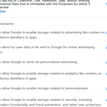
o opt-out of Collection, Use, Retention, Sale, and/or Sharing
ersonal Data that Is Unrelated with the Purposes for which it
υμμάχους στο ΝΑΤΟ και ορισμένους στενούς εταίρους των Η
lected.
έσου μπορούν να καταθέσουν ψήφισμα με το οποίο δηλώνουν
Out
φισμα δεν παράγει από μόνο του δεσμευτικό αποτέλεσμα. Για
πωση τόσο από τη Βουλή των Αντιπροσώπων όσο και από τη 
ρο είτε να παρακάμψει ένα ενδεχόμενο προεδρικό βέτο. Αυτό 
consents
ί ένα πολιτικό μήνυμα, αλλά δεν αρκεί για να μπλοκάρει μια 
α περίπτωση, το Κογκρέσο θα χρειαζόταν πλειοψηφία δύο τρ
o allow Google to enable storage related to advertising like cookies on
evice identifiers in apps.
o allow my user data to be sent to Google for online advertising
s.
to allow Google to send me personalized advertising.
Ακολουθήστε το
ΠΤΗΣΗ
στο
Google News
και μάθετε πρώτοι όλες τις ειδήσεις.
o allow Google to enable storage related to analytics like cookies on
θρα που δημοσιεύονται στο flight.com.gr εκφράζουν τους σ
evice identifiers in apps.
ι απαραίτητα τον ιστότοπο. Απαγορεύεται η αναδημοσίευση 
o allow Google to enable storage related to personalization.
ση. Σε αντίθετη περίπτωση θα λαμβάνονται νομικά μέτρα. Ο 
ρεί το δικαίωμα ελέγχου των σχολίων, τα οποία εκφράζουν 
o allow Google to enable storage related to security, including
αφέα τους.
cation functionality and fraud prevention, and other user protection.