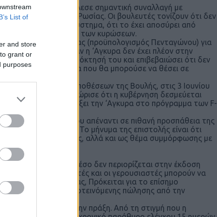
 downstream
 από την Τουρκία αποτέλεσε σημαντική συναλλαγή με
έα πληροφοριών της Ρωσίας. Οι βουλευτές τονίζουν ότι δεν
B’s List of
έχει απομακρύνει το σύστημα, ότι το έχει αποσύρει από
ησε αρχικά στην επιβολή των κυρώσεων.
όμο περί Εθνικής ‘Αμυνας (προϋπολογισμός Πενταγώνου) για
er and store
την Τουρκία εκτός εάν η ‘Αγκυρα δεν έχει πλέον στην
to grant or
επιδιώξει ξανά την απόκτησή του και επιβεβαιώσει ότι δεν
ed purposes
-400 ή με άλλο σύστημα που θα μπορούσε να θέσει σε
ιτροπής Εξωτερικών Υποθέσεων της Βουλής, στις 3 Ιουνίου
 Μάρκο Ρούμπιο αναγνώρισε ότι η κυβέρνηση δεσμεύεται
δεν μπορεί να επανεντάξει την ‘Αγκυρα στο πρόγραμμα των F-
ητοποίηση του Κογκρέσου απέναντι σε πιθανή προσπάθεια της
 πρόγραμμα των F-35. Το μήνυμα της επιστολής είναι ότι
ημα αμυντικής πολιτικής, αλλά και ως θέμα συμμόρφωσης με
ληση όπλων, το Κογκρέσο δεν περιορίζεται στην έκδοση
ών Όπλων, οι βουλευτές και οι γερουσιαστές μπορούν να
σματος αποδοκιμασίας, Πρόκειται για το επίσημο
μη κοινοποίηση της προτεινόμενης πώλησης από την
άγει αποτελέσματα στην πράξη. Από τη στιγμή που η
κινά ένα περιορισμένο χρονικό παράθυρο ελέγχου 15 ημερών