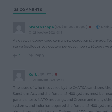
35
COMMENTS
Stereoscope
(@stereoscope)
Noble 
29 Ιουνίου 2026 08:31
Αν όντως πάρουν τους κινητήρες, κλασσική εξυπνάδα Τ
για να δεχθούμε τον ουρανό και αυτοί που τα έδωσαν να λ
Reply
1
Kurt
(@kurt)
29 Ιουνίου 2026 09:54
The issue of who is covered by the CAATSA sanctions, th
Sanctions Act, and the Russian S-400 system, must be res
partner, hosts NATO meetings, and Greece and many other 
systems, and India has acquired the Russian S-400 system
almost impossible to stop Türkiye, a NATO member, with let