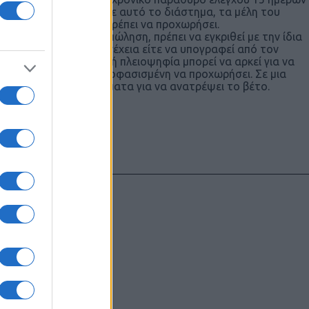
νωμένων Πολιτειών. Σε αυτό το διάστημα, τα μέλη του
 ότι η πώληση δεν πρέπει να προχωρήσει.
 να σταματήσει την πώληση, πρέπει να εγκριθεί με την ίδια
Γερουσία και στη συνέχεια είτε να υπογραφεί από τον
σημαίνει ότι μια απλή πλειοψηφία μπορεί να αρκεί για να
κυβέρνηση που είναι αποφασισμένη να προχωρήσει. Σε μια
ίτων και στα δύο σώματα για να ανατρέψει το βέτο.
υντάκτες τους
χωρίς γραπτή
ιστότοπος
μόνο το