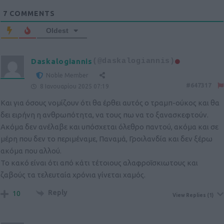
7
COMMENTS
Oldest
Daskalogiannis
(@daskalogiannis)
Noble Member
#647317
8 Ιανουαρίου 2025 07:19
Και για όσους νομίζουν ότι θα έρθει αυτός ο τραμπ-ούκος και θα
δει ειρήνη η ανθρωπότητα, να τους πω να το ξανασκεφτούν.
Ακόμα δεν ανέλαβε και υπόσχεται όλεθρο παντού, ακόμα και σε
μέρη που δεν το περιμέναμε, Παναμά, Γροιλανδία και δεν ξέρω
ακόμα που αλλού.
Το κακό είναι ότι από κάτι τέτοιους αλαφροΐσκιωτους και
ζαβούς τα τελευταία χρόνια γίνεται χαμός.
Reply
10
View Replies
(1)