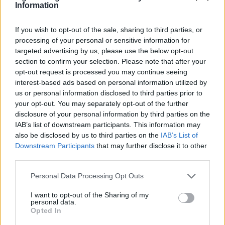
Information
#647379
8 Ιανουαρίου 2025 16:50
Ελπίζω να έχετε τακτοποιήσει τα κληρονομικά σας, αν και
If you wish to opt-out of the sale, sharing to third parties, or
νομίζω πως δεν θα έχει μείνει και τίποτα όρθιο όταν τελειώσουν
processing of your personal or sensitive information for
οι μουρλοί δισεκατομμυριούχοι τις δουλίτσες τους.
targeted advertising by us, please use the below opt-out
section to confirm your selection. Please note that after your
Μιλάμε για τύπους που έχουν απειλήσει μέχρι και τον Καναδά
opt-out request is processed you may continue seeing
πλέον…
interest-based ads based on personal information utilized by
us or personal information disclosed to third parties prior to
Reply
2
your opt-out. You may separately opt-out of the further
disclosure of your personal information by third parties on the
IAB’s list of downstream participants. This information may
also be disclosed by us to third parties on the
IAB’s List of
Downstream Participants
that may further disclose it to other
third parties.
Please note that this website/app uses one or more Google
Personal Data Processing Opt Outs
services and may gather and store information including but
not limited to your visit or usage behaviour. You may click to
I want to opt-out of the Sharing of my
personal data.
grant or deny consent to Google and its third-party tags to
Opted In
use your data for below specified purposes in below Google