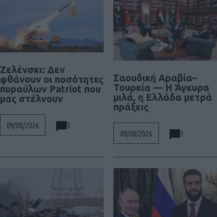
Ζελένσκι: Δεν
Σαουδική Αραβία–
φθάνουν οι ποσότητες
Τουρκία — Η Άγκυρα
πυραύλων Patriot που
μιλά, η Ελλάδα μετρά
μας στέλνουν
πράξεις
3
09/08/2026
1
09/08/2026