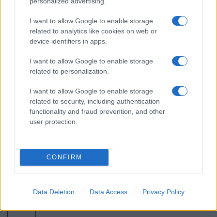
personalized advertising.
ΣΑΝ ΣΗΜΕΡΑ – 9 Αυγούστου 1945:
I want to allow Google to enable storage
Ναγκασάκι, ο δεύτερος ατομικός
related to analytics like cookies on web or
βομβαρδισμός
device identifiers in apps.
I want to allow Google to enable storage
20:01
related to personalization.
I want to allow Google to enable storage
related to security, including authentication
Ζελένσκι: Δεν φθάνουν οι ποσότητες
functionality and fraud prevention, and other
πυραύλων Patriot που μας στέλνουν
user protection.
19:40
CONFIRM
Σαουδική Αραβία–Τουρκία — Η Άγκυρα
μιλά, η Ελλάδα μετρά πράξεις
Data Deletion
Data Access
Privacy Policy