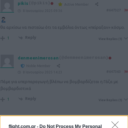
pikis
(@pikis)
Active Member
#647327
8 Ιανουαρίου 2025 09:36
θα αρχίσω να πιστεύω ότι τα εμβόλια όντως «πείραξαν» κόσμο.
Reply
1
View Replies
(1)
denmeenimerosan
(@denmeenimerosan)
Noble Member
#647363
8 Ιανουαρίου 2025 14:23
Πάμε για υπερπαραγωγή βλέπω να βομβαρδίζεται η Γάζα με
βομβαρδιστικά
Reply
1
View Replies
(1)
koukouroukou
(@koukouroukou)
flight.com.gr -
Do Not Process My Personal
Trusted Member