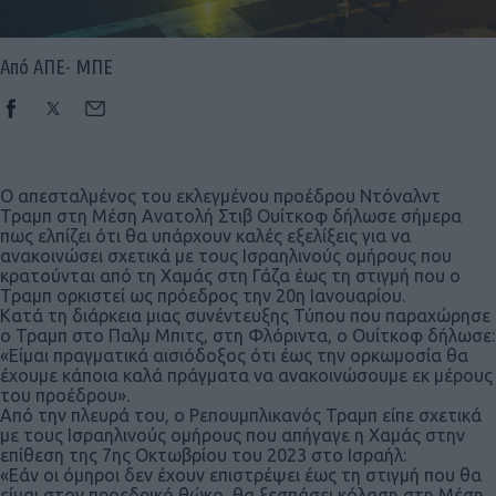
Από ΑΠΕ- ΜΠΕ
Ο απεσταλμένος του εκλεγμένου προέδρου Ντόναλντ
Τραμπ στη Μέση Ανατολή Στιβ Ουίτκοφ δήλωσε σήμερα
πως ελπίζει ότι θα υπάρχουν καλές εξελίξεις για να
ανακοινώσει σχετικά με τους Ισραηλινούς ομήρους που
κρατούνται από τη Χαμάς στη Γάζα έως τη στιγμή που ο
Τραμπ ορκιστεί ως πρόεδρος την 20η Ιανουαρίου.
Κατά τη διάρκεια μιας συνέντευξης Τύπου που παραχώρησε
ο Τραμπ στο Παλμ Μπιτς, στη Φλόριντα, ο Ουίτκοφ δήλωσε:
«Είμαι πραγματικά αισιόδοξος ότι έως την ορκωμοσία θα
έχουμε κάποια καλά πράγματα να ανακοινώσουμε εκ μέρους
του προέδρου».
Από την πλευρά του, ο Ρεπουμπλικανός Τραμπ είπε σχετικά
με τους Ισραηλινούς ομήρους που απήγαγε η Χαμάς στην
επίθεση της 7ης Οκτωβρίου του 2023 στο Ισραήλ:
«Εάν οι όμηροι δεν έχουν επιστρέψει έως τη στιγμή που θα
είμαι στον προεδρικό θώκο, θα ξεσπάσει κόλαση στη Μέση