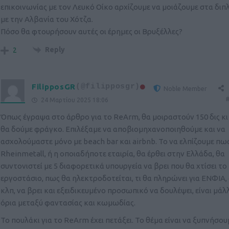
επικοινωνίας με τον Λευκό Οίκο αρχίζουμε να μοιάζουμε στα δι
με την Αλβανία του Χότζα.
Πόσο θα φτουρήσουν αυτές οι έρημες οι Βρυξέλλες?
Reply
2
FilipposGR
(@filipposgr)
Noble Member
#
24 Μαρτίου 2025 18:06
Όπως έγραψα στο άρθρο για το ReArm, θα μοιραστούν 150 δις κι 
θα δούμε φράγκο. Επιλέξαμε να αποβιομηχανοποιηθούμε και να
ασχολούμαστε μόνο με beach bar και airbnb. Το να ελπίζουμε πω
Rheinmetall, ή η οποιαδήποτε εταιρία, θα έρθει στην Ελλάδα, θα
συντονιστεί με 5 διαφορετικά υπουργεία να βρει που θα χτίσει το
εργοστάσιο, πως θα ηλεκτροδοτείται, τι θα πληρώνει για ΕΝΦΙΑ
κλπ, να βρει και εξειδικευμένο προσωπικό να δουλέψει, είναι μάλ
όρια μεταξύ φαντασίας και κωμωδίας.
Το πουλάκι για το ReArm έχει πετάξει. Το θέμα είναι να ξυπνήσου