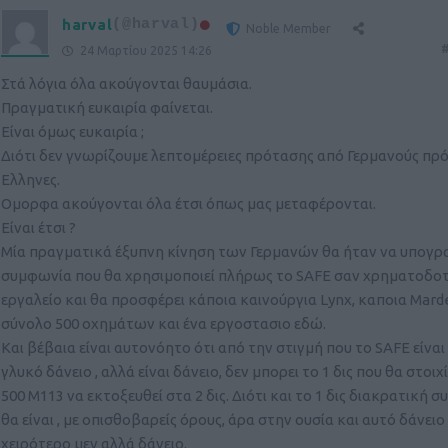
harval
(@harval)
Noble Member
#
24 Μαρτίου 2025 14:26
Στά λόγια όλα ακούγονται θαυμάσια.
Πραγματική ευκαιρία φαίνεται.
Είναι όμως ευκαιρία ;
Διότι δεν γνωρίζουμε λεπτομέρειες πρότασης από Γερμανούς πρ
Ελληνες.
Ομορφα ακούγονται όλα έτσι όπως μας μεταφέρονται.
Είναι έτσι ?
Μία πραγματικά έξυπνη κίνηση των Γερμανών θα ήταν να υπογρα
συμφωνία που θα χρησιμοποιεί πλήρως το SAFE σαν χρηματοδο
εργαλείο και θα προσφέρει κάποια καινούργια Lynx, καποια Marde
σύνολο 500 οχημάτων και ένα εργοστασιο εδώ.
Και βέβαια είναι αυτονόητο ότι από την στιγμή που το SAFE είναι
γλυκό δάνειο , αλλά είναι δάνειο, δεν μπορει το 1 δις που θα στοιχ
500 Μ113 να εκτοξευθεί στα 2 δις. Διότι και το 1 δις διακρατική 
θα είναι , με οπισθοβαρείς όρους, άρα στην ουσία και αυτό δάνειο 
χειρότερο μεν αλλά δάνειο.