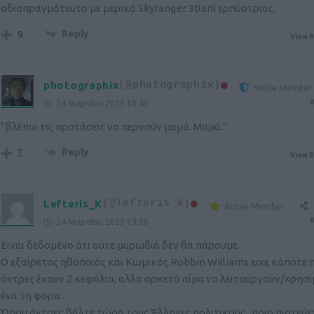
αδιαπραγμάτευτο με μερικά Skyranger 30 επί ερπύστριας.
Reply
9
View R
photographix
(@photographix)
Noble Member
#
24 Μαρτίου 2025 18:43
“βλέπω τις προτάσεις να περνούν μαμά. Μαμά.”
Reply
2
View R
Lefteris_K
(@lefteris_k)
Active Member
#
24 Μαρτίου 2025 19:38
Ειναι δεδομένο ότι ούτε μυρωδιά δεν θα πάρουμε..
Ο εξαίρετος ηθοποιός και Κωμικός Robbin Williams ειχε κάποτε π
άντρες έχουν 2 κεφάλια, αλλα αρκετό αίμα να λειτουργούν/χρησ
ένα τη φορα..
Όπου άντρες βάλτε τώρα τους Έλληνες πολιτικούς.. ποιο πιστεύετ