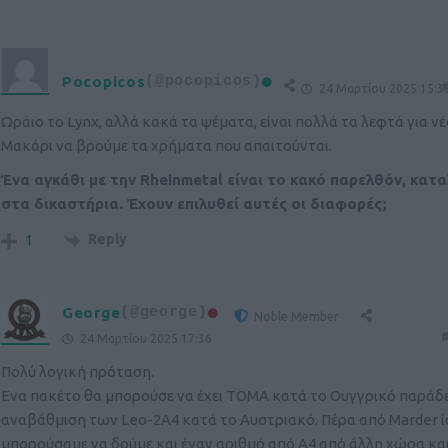
Pocopicos
(@pocopicos)
#
24 Μαρτίου 2025 15:3
Ωράιο το Lynx, αλλά κακά τα ψέματα, είναι πολλά τα λεφτά για ν
Μακάρι να βρούμε τα χρήματα που απαιτούνται.
Ένα αγκάθι με την Rheinmetal είναι το κακό παρελθόν, κατ
στα δικαστήρια. Έχουν επιλυθεί αυτές οι διαφορές;
Reply
1
George
(@george)
Noble Member
#
24 Μαρτίου 2025 17:36
Πολύ λογική πρόταση.
Ενα πακέτο θα μπορούσε να έχει ΤΟΜΑ κατά το Ουγγρικό παράδε
αναβάθμιση των Leo-2A4 κατά το Αυστριακό. Πέρα από Marder 
μπορούσαμε να δούμε και έναν αριθμό από A4 από άλλη χώρα κα