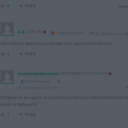
Reply
8
View R
A.K.
(@a-k)
Trusted Member
#
24 Μαρτίου 2025
Εάν υπάρχει πρόταση με αυτούς τους όρους είναι ιδανική.
Reply
1
denmeenimerosan
(@denmeenimerosan)
Noble Member
#
24 Μαρτίου 2025 13:11
Πληρώνετε με κάρτα να αγοράσουμε όλη την rheinmetall,απλή 
απλά τα πράγματα
Reply
1