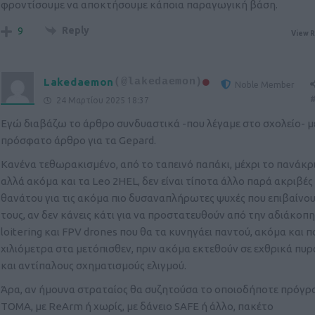
φροντίσουμε να αποκτήσουμε κάποια παραγωγική βάση.
Reply
9
View R
Lakedaemon
(@lakedaemon)
Noble Member
#
24 Μαρτίου 2025 18:37
Εγώ διαβάζω το άρθρο συνδυαστικά -που λέγαμε στο σχολείο- μ
πρόσφατο άρθρο για τα Gepard.
Κανένα τεθωρακισμένο, από το ταπεινό παπάκι, μέχρι το πανάκρ
αλλά ακόμα και τα Leo 2HEL, δεν είναι τίποτα άλλο παρά ακριβές
θανάτου για τις ακόμα πιο δυσαναπλήρωτες ψυχές που επιβαίνο
τους, αν δεν κάνεις κάτι για να προστατευθούν από την αδιάκοπ
loitering και FPV drones που θα τα κυνηγάει παντού, ακόμα και 
χιλιόμετρα στα μετόπισθεν, πριν ακόμα εκτεθούν σε εχθρικά πυρ
και αντίπαλους σχηματισμούς ελιγμού.
Άρα, αν ήμουνα στραταίος θα συζητούσα το οποιοδήποτε πρόγ
ΤΟΜΑ, με ReArm ή χωρίς, με δάνειο SAFE ή άλλο, πακέτο