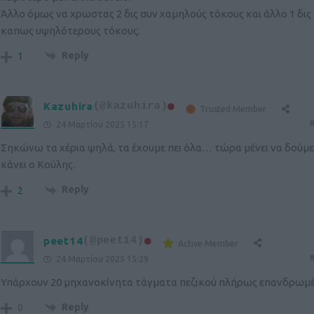
Άλλο όμως να χρωστας 2 δις συν χαμηλούς τόκους και άλλο 1 δις
καπως υψηλότερους τόκους.
Reply
1
Kazuhira
(@kazuhira)
Trusted Member
#
24 Μαρτίου 2025 15:17
Σηκώνω τα χέρια ψηλά, τα έχουμε πει όλα… τώρα μένει να δούμε 
κάνει ο Κούλης.
Reply
2
peet14
(@peet14)
Active Member
#
24 Μαρτίου 2025 15:29
Υπάρχουν 20 μηχανοκίνητα τάγματα πεζικού πλήρως επανδρωμέ
Reply
0