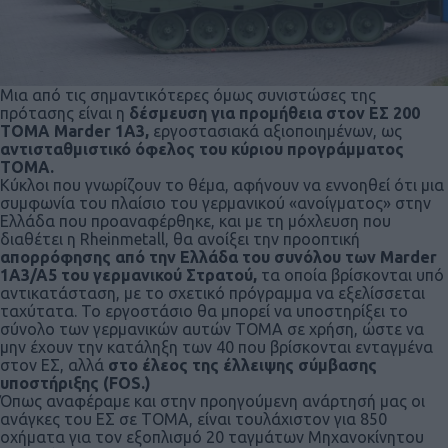
Μια από τις σημαντικότερες όμως συνιστώσες της
πρότασης είναι η
δέσμευση για προμήθεια στον ΕΣ 200
ΤΟΜ
A
Marder
1
A
3,
εργοστασιακά αξιοποιημένων, ως
αντισταθμιστικό όφελος του κύριου προγράμματος
ΤΟΜΑ.
Κύκλοι που γνωρίζουν το θέμα, αφήνουν να εννοηθεί ότι μια
συμφωνία του πλαίσιο του γερμανικού «ανοίγματος» στην
Ελλάδα που προαναφέρθηκε, και με τη μόχλευση που
διαθέτει η Rheinmetall, θα ανοίξει την προοπτική
απορρόφησης από την Ελλάδα του συνόλου των
Marder
1
A
3/
A
5 του γερμανικού Στρατού,
τα οποία βρίσκονται υπό
αντικατάσταση, με το σχετικό πρόγραμμα να εξελίσσεται
ταχύτατα. Το εργοστάσιο θα μπορεί να υποστηρίξει το
σύνολο των γερμανικών αυτών TOMA σε χρήση, ώστε να
μην έχουν την κατάληξη των 40 που βρίσκονται ενταγμένα
στον ΕΣ, αλλά
στο έλεος της έλλειψης σύμβασης
υποστήριξης (
FOS
.)
Όπως αναφέραμε και στην προηγούμενη ανάρτησή μας οι
ανάγκες του ΕΣ σε TOMA, είναι τουλάχιστον για 850
οχήματα για τον εξοπλισμό 20 ταγμάτων Μηχανοκίνητου