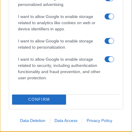
Βαγγέλη και την Rafael έχουν άλλη γλύκα; Θα δείξει σύντομα.
personalized advertising.
Ειρήσθω εν παρόδω, το σήριαλ με την εκ νέου αλλαγή ιδιοκτησία
I want to allow Google to enable storage
ΕΛΒΟ, έχει καταλήξει κάπου; Μήπως είναι καιρός το δημόσιο να 
related to analytics like cookies on web or
την κυριότητα έστω του “κελύφους” (πλέον) της παλιάς ΕΛΒΟ και
device identifiers in apps.
ξεφορτωθεί τους πουθενάδες Ισραηλινούς, ώστε να δοθεί κατόπ
Reihnmetall για ολικό refit και μια νέα αρχή;
I want to allow Google to enable storage
related to personalization.
Reply
9
View R
I want to allow Google to enable storage
related to security, including authentication
functionality and fraud prevention, and other
kosmo76
(@kosmo76)
Active Member
user protection.
#
24 Μαρτίου 2025 11:14
Ε, κλασσικά. Για να τους “ευχαριστήσουμε” όλους, θα φτιάξουμε κα
πάρουμε και τα marder, αλλά θα αναβαθμίσουμε και τα Μ113.
CONFIRM
Έχω και αριθμούς Λόττο οποίος ενδιαφέρεται.
Reply
1
View R
Data Deletion
Data Access
Privacy Policy