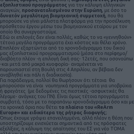
εξοπλιστικού προγράμματος
για την κάλυψη ελληνικών
αναγκών,
προσανατολισμένου στην Ευρώπη
, με όσο το
δυνατόν μεγαλύτερη βιομηχανική συμμετοχή
, που θα
μπορούσε να γίνει μάλιστα πλατφόρμα για την προσέλκυση
πρόσθετου έργου μέσω του βιομηχανικού εταίρου με τον
οποίο θα συνεργαστούμε.
Εδώ οι επιλογές δεν είναι πολλές, καθώς το να «γεννηθούν»
τέτοια μεγάλα προγράμματα έχει κόστος και θέλει χρόνο.
Επιπλέον εξαρτώνται από το χρονοδιάγραμμα του δικού
μας εξοπλιστικού προγραμματισμού (μέσα στο περίφημο/
διαβόητο πλέον -η επιλογή δική σας- 12ετές, που οσονούπω
-και μετά από μακρά κυοφορία- αναμένεται να
παρουσιαστεί στη Βουλή στις 4 Απριλίου, αν βέβαια δεν
αναβληθεί και πάλι η διαδικασία).
Για παράδειγμα, πολλοί θα θωρήσουν ότι τέτοια θα
μπορούσαν να είναι ναυπηγικά προγράμματα για υποβρύχια
ή φρεγάτες (με δεδομένες τις πιεστικές -ασφυκτικές θα
λέγαμε- ανάγκες του ΠΝ). Είναι όμως τέτοια προγράμματα
συμβατά, τόσο με το παραπάνω χρονοδιάγραμμα όσο και με
τα χρονικά όρια που θέτει
το πλαίσιο του «ReArm
Europe» και ειδικότερα της ρήτρας διαφυγής
;
Όπως έχουμε γράψει επανειλημμένα, αλλά πλέον η θέση που
υποστηρίζουμε ενισχύεται σημαντικά από τις πρόσφατες
εξελίξεις, η κάλυψη της απαίτησης του ΕΣ για νέο ΤΟΜΑ
αλλά και των ευρύτερων αναγκών του μέσα από