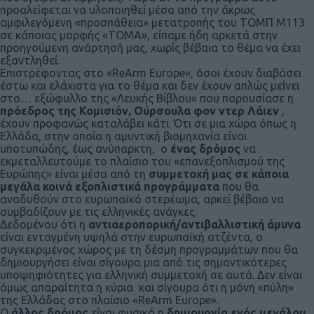
προαλείφεται να υλοποιηθεί μέσα από την άκρως
αμφιλεγόμενη «προσπάθεια» μετατροπής του ΤΟΜΠ Μ113
σε κάποιας μορφής «TOMA», είπαμε ήδη αρκετά στην
προηγούμενη ανάρτησή μας, χωρίς βέβαια το θέμα να έχει
εξαντληθεί.
Επιστρέφοντας στο «ReArm Europe», όσοι έχουν διαβάσει
έστω και ελάχιστα για το θέμα και δεν έχουν απλώς μείνει
στο… εξώφυλλο της «Λευκής Βίβλου» που παρουσίασε η
πρόεδρος της Κομισιόν, Ούρσουλα φον ντερ Λάιεν
,
έχουν προφανώς καταλάβει κάτι. Ότι σε μια χώρα όπως η
Ελλάδα, στην οποία η αμυντική βιομηχανία είναι
υποτυπώδης, έως ανύπαρκτη, ο
ένας δρόμος
να
εκμεταλλευτούμε το πλαίσιο του «επανεξοπλισμού της
Ευρώπης» είναι μέσα από τη
συμμετοχή μας σε κάποια
μεγάλα κοινά εξοπλιστικά προγράμματα
που θα
αναδυθούν στο ευρωπαϊκό στερέωμα, αρκεί βέβαια να
συμβαδίζουν με τις ελληνικές ανάγκες.
Δεδομένου ότι η
αντιαεροπορική/αντιβαλλιστική άμυνα
είναι ενταγμένη υψηλά στην ευρωπαϊκή ατζέντα, ο
συγκεκριμένος χώρος με τη δέσμη προγραμμάτων που θα
δημιουργήσει είναι σίγουρα μια από τις σημαντικότερες
υποψηφιότητες για ελληνική συμμετοχή σε αυτά. Δεν είναι
όμως απαραίτητα η κύρια και σίγουρα ότι η μόνη «πύλη»
της Ελλάδας στο πλαίσιο «ReArm Europe».
Ο
άλλος δρόμος
είναι φυσικά η
δημιουργία ενός μεγάλου