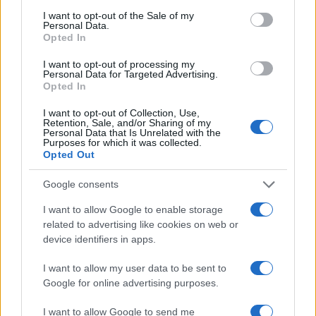
consent section.
επένδυσης. Αυτό το workgroup να χρηματοδοτηθεί από την ανάδ
I want to opt-out of the Sale of my
Personal Data.
να ενταχθεί στην αλυσίδα αξίας της. Αυτό με ενδιαφέρει εμένα ίσ
Opted In
περισσότερο.
I want to opt-out of processing my
Reply
8
Personal Data for Targeted Advertising.
View R
Opted In
I want to opt-out of Collection, Use,
Retention, Sale, and/or Sharing of my
Bridger
(@bridger)
Noble Member
Personal Data that Is Unrelated with the
Purposes for which it was collected.
#
24 Μαρτίου 2025 10:33
Opted Out
Ήταν πάντα η αυτονόητη επιλογή με την καλύτερη προοπτική α
της γενόμενης επένδυσης σε μεσοπρόθεσμο χρονικό ορίζοντα. Γι
Google consents
τουλάχιστον δεν βλέπουν μυωπικά μόνο το σκέλος της αρχικής 
I want to allow Google to enable storage
αλλά κατανοούν και τις προοπτικές της επένδυσης. Αυτονόητο ή
related to advertising like cookies on web or
για την προηγούμενη ηγεσία του ΥΠΕΘΑ και τον ΠΘ που το είχαν
device identifiers in apps.
περάσει από έγκριση στη Βουλή. Αλλά ο νυν Υπουργός δεν το κατ
ο καημένος, τι να κάνουμε. Το επιτελικό αφεντικό του τουλάχιστο
I want to allow my user data to be sent to
Google for online advertising purposes.
υπάρχει περίπτωση να ξυπνήσει από τον λήθαργο και να τραβήξε
αυτί ή τα νταραβέρια της μόχλευσης του 1 δις των Μ113 παρέα με
I want to allow Google to send me