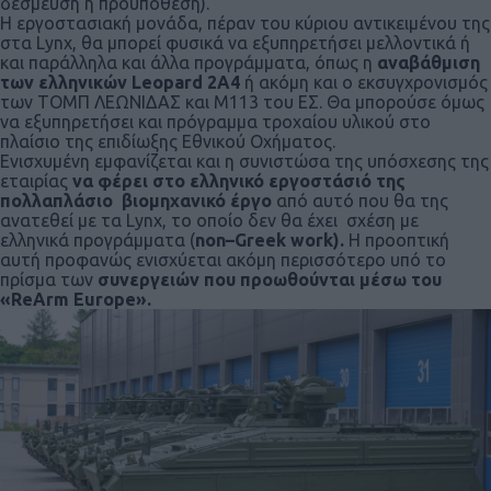
δέσμευση ή προϋπόθεση).
Η εργοστασιακή μονάδα, πέραν του κύριου αντικειμένου της
στα Lynx, θα μπορεί φυσικά να εξυπηρετήσει μελλοντικά ή
και παράλληλα και άλλα προγράμματα, όπως η
αναβάθμιση
των ελληνικών
Leopard
2
A
4
ή ακόμη και ο εκσυγχρονισμός
των ΤΟΜΠ ΛΕΩΝΙΔΑΣ και Μ113 του ΕΣ. Θα μπορούσε όμως
να εξυπηρετήσει και πρόγραμμα τροχαίου υλικού στο
πλαίσιο της επιδίωξης Εθνικού Οχήματος.
Ενισχυμένη εμφανίζεται και η συνιστώσα της υπόσχεσης της
εταιρίας
να φέρει στο ελληνικό εργοστάσιό της
πολλαπλάσιο βιομηχανικό
έργο
από αυτό που θα της
ανατεθεί με τα Lynx, το οποίο δεν θα έχει σχέση με
ελληνικά προγράμματα (
non
–
Greek
work
).
Η προοπτική
αυτή προφανώς ενισχύεται ακόμη περισσότερο υπό το
πρίσμα των
συνεργειών που προωθούνται μέσω του
«ReArm Europe».