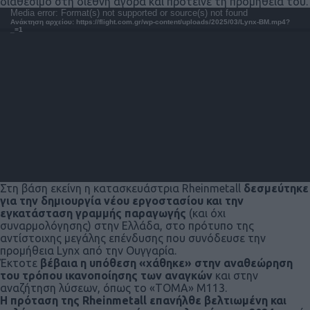
διαθέσιμο στη διεθνή αγορά και πρότεινε τη προμήθειά του.
Πρόγραμμα
Media error: Format(s) not supported or source(s) not found
Ανάκτηση αρχείου: https://flight.com.gr/wp-content/uploads/2025/03/Lynx-BM.mp4?
Αναπαραγωγής
_=1
Βίντεο
Στη βάση εκείνη η κατασκευάστρια Rheinmetall
δεσμεύτηκε
για την δημιουργία νέου εργοστασίου
και την
εγκατάσταση γραμμής παραγωγής
(και όχι
συναρμολόγησης) στην Ελλάδα, στο πρότυπο της
αντίστοιχης μεγάλης επένδυσης που συνόδευσε την
προμήθεια Lynx από την Ουγγαρία.
Έκτοτε
βέβαια η υπόθεση «χάθηκε» στην αναθεώρηση
του τρόπου ικανοποίησης των αναγκών
και στην
αναζήτηση λύσεων, όπως το «ΤΟΜΑ» Μ113.
Η πρόταση της
Rheinmetall
επανήλθε βελτιωμένη
και