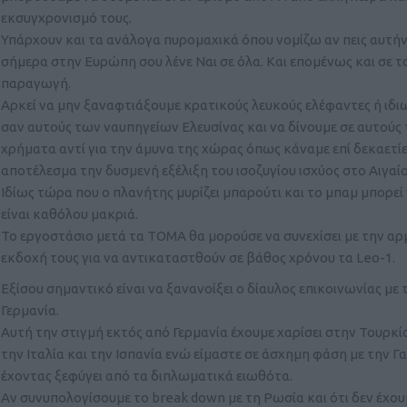
εκσυγχρονισμό τους.
Υπάρχουν και τα ανάλογα πυρομαχικά όπου νομίζω αν πεις αυτήν
σήμερα στην Ευρώπη σου λένε Ναι σε όλα. Και επομένως και σε τ
παραγωγή.
Αρκεί να μην ξαναφτιάξουμε κρατικούς λευκούς ελέφαντες ή ιδι
σαν αυτούς των ναυπηγείων Ελευσίνας και να δίνουμε σε αυτούς 
χρήματα αντί για την άμυνα της χώρας όπως κάναμε επί δεκαετίε
αποτέλεσμα την δυσμενή εξέλιξη του ισοζυγίου ισχύος στο Αιγαίο
Ιδίως τώρα που ο πλανήτης μυρίζει μπαρούτι και το μπαμ μπορεί
είναι καθόλου μακριά.
Το εργοστάσιο μετά τα TOMA θα μορούσε να συνεχίσει με την αρ
εκδοχή τους για να αντικαταστθούν σε βάθος χρόνου τα Leo-1.
Εξίσου σημαντικό είναι να ξανανοίξει ο δίαυλος επικοινωνίας με 
Γερμανία.
Αυτή την στιγμή εκτός από Γερμανία έχουμε χαρίσει στην Τουρκί
την Ιταλία και την Ισπανία ενώ είμαστε σε άσχημη φάση με την Γ
έχοντας ξεφύγει από τα διπλωματικά ειωθότα.
Αν συνυπολογίσουμε το break down με τη Ρωσία και ότι δεν έχου