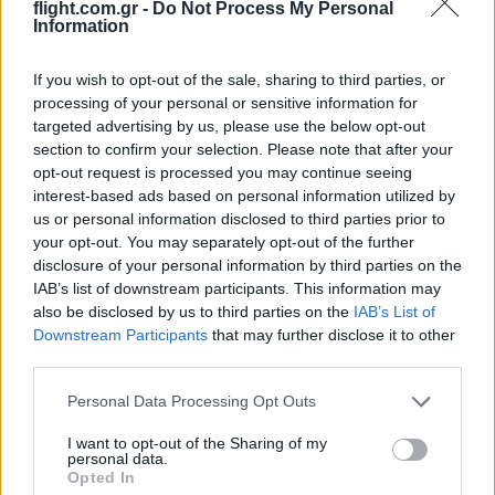
flight.com.gr -
Do Not Process My Personal
εξυπηρετήσει και επιπλέον παραγγελίες αλλά και να παρέχει FOS.
Information
Αν οι λόγοι είναι ο αριθμός των ΤΟΜΑ (500 Μ113 έναντι 200+ Lynx
αυτός καταρρίπτεται λόγω της πρόσκτησης των Marder (που θα
If you wish to opt-out of the sale, sharing to third parties, or
βέβαια υποστήριξη και εκσυγχρονισμό).
processing of your personal or sensitive information for
targeted advertising by us, please use the below opt-out
Αν η λογική έχει να κάνει με την ταχύτητα παραγγελίας, αυτό λύ
section to confirm your selection. Please note that after your
των Marder.
opt-out request is processed you may continue seeing
interest-based ads based on personal information utilized by
Αν η λογική απόρριψης οφείλεται σε γεωπολιτικούς λόγους ή στ
us or personal information disclosed to third parties prior to
προηγούμενη κακή εμπειρία με τις Γερμανικές εταιρίες, η απάντησ
your opt-out. You may separately opt-out of the further
ότι δεν μπορείς να μην συνεργάζεσαι με την μεγαλύτερη οικονομία
disclosure of your personal information by third parties on the
IAB’s list of downstream participants. This information may
Αν υπάρχει κάποιο άλλο ανταγωνιστικό ΤΟΜΑ με καλύτερες
also be disclosed by us to third parties on the
IAB’s List of
προδιαγραφές (σε οικονομικούς όρους, τεχνικούς αλλά και όρους
Downstream Participants
that may further disclose it to other
βιομηχανικής συνεργασίας) να το συζητήσουμε , άλλα όχι πολύ.
third parties.
Δική μου άποψη είναι ότι και ένας αριθμός Μ113 απαιτείται να
Please note that this website/app uses one or more Google
Personal Data Processing Opt Outs
αναβαθμισθούν και προφανώς ένα σύγχρονο ΤΟΜΑ απαιτείται να
services and may gather and store information including but
στην γραμμή παραγωγής. Επίσης, παρακαλώ να δημιουργηθεί έν
not limited to your visit or usage behaviour. You may click to
I want to opt-out of the Sharing of my
personal data.
workgroup με ερευνητικά κέντρα και πανεπιστήμια ώστε να ανα
grant or deny consent to Google and its third-party tags to
Opted In
τεχνολογίες για όπλα και απάρτια εκσυγχρονισμού της συγκεκρι
use your data for below specified purposes in below Google