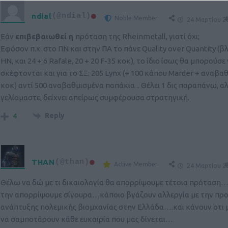
ndial
(@ndial)
Noble Member
#
24 Μαρτίου 20
Εάν
επιβεβαιωθεί η
πρόταση της Rheinmetall, γιατί όχι;
Εφόσον π.χ. στο ΠΝ και στην ΠΑ το πάνε Quality over Quantity (βλ
HN, και 24 + 6 Rafale, 20 + 20 F-35 κοκ), το ίδιο ίσως θα μπορούσε
σκέφτονται και για το ΣΞ: 205 Lynx (+ 100 κάπου Marder + αναβα
κοκ) αντί 500 αναβαθμισμένα παπάκια .. Θέλει 1 δις παραπάνω, α
γελίομαστε, δείχνει απείρως συμφέρουσα στρατηγική.
Reply
4
THAN
(@than)
Active Member
#
24 Μαρτίου 20
Θέλω να δώ με τι δικαιολογία θα απορρίψουμε τέτοια πρόταση…
την απορρίψουμε σίγουρα…κάποιο βγάζουν αλλεργία με την πρ
ανάπτυξης πολεμικής βιομχανίας στην Ελλάδα….και κάνουν οτι
να σαμποτάρουν κάθε ευκαιρία που μας δίνεται…