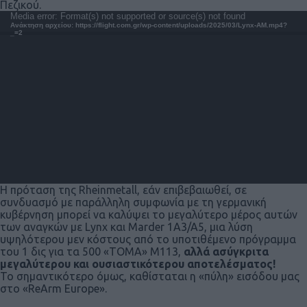
Πεζικού.
Πρόγραμμα
Media error: Format(s) not supported or source(s) not found
Ανάκτηση αρχείου: https://flight.com.gr/wp-content/uploads/2025/03/Lynx-AM.mp4?
Αναπαραγωγής
_=2
Βίντεο
Η πρόταση της Rheinmetall, εάν επιβεβαιωθεί, σε
συνδυασμό με παράλληλη συμφωνία με τη γερμανική
κυβέρνηση μπορεί να καλύψει το μεγαλύτερο μέρος αυτών
των αναγκών με Lynx και Marder 1A3/A5, μια λύση
υψηλότερου μεν κόστους από το υποτιθέμενο πρόγραμμα
του 1 δις για τα 500 «ΤΟΜΑ» Μ113,
αλλά ασύγκριτα
μεγαλύτερου και ουσιαστικότερου αποτελέσματος!
Το σημαντικότερο όμως, καθίσταται η «πύλη» εισόδου μας
στο «ReArm Europe».