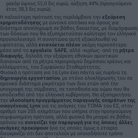
ρεκόρ ύψους 55,0 δις ευρώ, αύξηση 44% (προηγούμενο
έτος 38,3 δις ευρώ).
Η παλαιότερη πρότασή της περιλάμβανε την
εξεύρεση
χρηματοδότησης
με ευνοϊκό επιτόκιο και όρους για
διάστημα αποπληρωμή σε βάθος δεκαετίας, με διαμόρφωση
των δόσεων που θα εξυπηρετούσαν καλύτερα τον ελληνικό
προϋπολογισμό. Η συνιστώσα αυτή εξακολουθεί να
υφίσταται, αλλά
ενισχύεται πλέον
ακόμη περισσότερο
μέσα από το
εργαλείο
SAFE
, αλλά -κυρίως- από τη
ρήτρα
διαφυγής
, δηλαδή την εξαίρεση εθνικών αμυντικών
δαπανών από τη ρήτρα περιορισμού δημόσιου χρέους και
ελλείμματος, του Συμφώνου Σταθερότητας.
Φυσικά η πρόταση για τα Lynx έχει πάντα ώς πυρήνα τη
δημιουργία εργοστασίου
, με στόχο ολοκλήρωσής του σε
χρονικό διάστημα μικρότερο των δυο ετών από την
υπογραφή της σύμβασης, σε τοποθεσία και χώρο που θα
υποδειχθεί από την ελληνική κυβέρνηση. Θα εξυπηρετήσει
την
υλοποίηση προγράμματος παραγωγής οχημάτων της
οικογένειας
Lynx
για τις ανάγκες του ΤΟΜΑ του ΕΣ, στον
αριθμό των 205 οχημάτων που υπήρχε στην προηγούμενη
συμφωνημένη πρόταση, αλλά φυσικά θα μπορεί σε βάθος
χρόνου να
συνεχίζει την παραγωγή για τις όποιες άλλες
ανάγκες προκύψουν
(για τις οποίες όμως η εταιρία
διευκρινίζει ότι δεν αποτελούν με οποιοδήποτε τρόπο