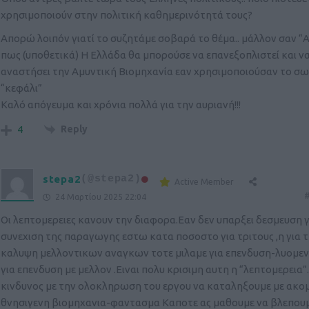
χρησιμοποιούν στην πολιτική καθημερινότητά τους?
Απορώ λοιπόν γιατί το συζητάμε σοβαρά το θέμα.. μάλλον σαν 
πως (υποθετικά) Η Ελλάδα θα μπορούσε να επανεξοπλιστεί και ν
αναστήσει την Αμυντική Βιομηχανία εαν χρησιμοποιούσαν το σ
“κεφάλι”
Καλό απόγευμα και χρόνια πολλά για την αυριανή!!!
Reply
4
stepa2
(@stepa2)
Active Member
#
24 Μαρτίου 2025 22:04
Οι λεπτομερειες κανουν την διαφορα.Εαν δεν υπαρξει δεσμευση γ
συνεχιση της παραγωγης εστω κατα ποσοστο για τριτους ,η για 
καλυψη μελλοντικων αναγκων τοτε μιλαμε για επενδυση-λυομενο
για επενδυση με μελλον .Ειναι πολυ κρισιμη αυτη η “λεπτομερεια”
κινδυνος με την ολοκληρωση του εργου να καταληξουμε με ακομ
θνησιγενη βιομηχανια-φαντασμα Καποτε ας μαθουμε να βλεπουμ