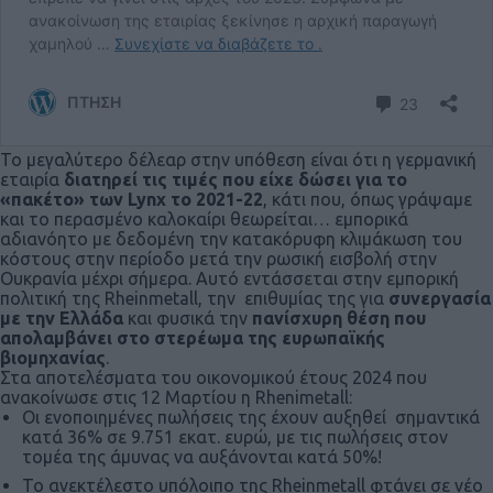
Το μεγαλύτερο δέλεαρ στην υπόθεση είναι ότι η γερμανική
εταιρία
διατηρεί τις τιμές που είχε δώσει για το
«πακέτο» των
Lynx
το 2021-22
, κάτι που, όπως γράψαμε
και το περασμένο καλοκαίρι θεωρείται… εμπορικά
αδιανόητο με δεδομένη την κατακόρυφη κλιμάκωση του
κόστους στην περίοδο μετά την ρωσική εισβολή στην
Ουκρανία μέχρι σήμερα. Αυτό εντάσσεται στην εμπορική
πολιτική της Rheinmetall, την επιθυμίας της για
συνεργασία
με την Ελλάδα
και φυσικά την
πανίσχυρη θέση που
απολαμβάνει στο στερέωμα της ευρωπαϊκής
βιομηχανίας
.
Στα αποτελέσματα του οικονομικού έτους 2024 που
ανακοίνωσε στις 12 Μαρτίου η Rhenimetall:
Οι ενοποιημένες πωλήσεις της έχουν αυξηθεί σημαντικά
κατά 36% σε 9.751 εκατ. ευρώ, με τις πωλήσεις στον
τομέα της άμυνας να αυξάνονται κατά 50%!
Το ανεκτέλεστο υπόλοιπο της Rheinmetall φτάνει σε νέο