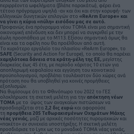
περιρρέοντα ωφελήματα (βλέπε παρακάτω), φέρει ένα
τέτοιο πρόγραμμα υψηλά -αν και όχι και στην κορυφή- των
ελληνικών δυνητικών επιλογών στο
«ReArm Europe» και
να γίνει η κύρια «πύλη» εισόδου μας σε αυτό.
Προφανώς ένα πρόγραμμα νέου ΤΟΜΑ είναι μια σημαντική
οικονομική επένδυση και δεν μπορεί να συγκριθεί με την
έωλη προσπάθεια με το M113. Εξίσου σημαντικά όμως θα
είναι και τα οφέλη που θα προέλθουν από αυτή.
Το κυριότερο εργαλείο του πλαισίου «ReArm Europe», το
SAFE
(Security and Action for Europe), το οποίο θα παρέχει
χαμηλότοκα δάνεια στα κράτη-μέλη της ΕΕ,
μεγίστης
διαρκείας έως 45 έτη, με περίοδο χάριτος 10 ετών για
αποπληρωμή κεφαλαίου και εγγύηση του κοινοτικού
προϋπολογισμού, προβλέπει τουλάχιστον δύο χώρες ανά
πρόταση που θα υποβληθεί για κοινές προμήθειες
εξοπλισμών.
Να θυμίσουμε ότι το Φθινόπωρο του 2022 το ΓΕΣ
ολοκλήρωσε τη σχετική μελέτη για την
απόκτηση νέων
ΤΟΜΑ
με το ύψος των αναγκαίων πιστώσεων να
προσδιορίζεται στα
2,2 δις ευρώ
και αφορούσε
τη
προμήθεια 205 Τεθωρακισμένων Οχημάτων Μάχης
νέας γενιάς
, μαζί με αρχικές ποσότητες πυρομαχικών και
«πακέτο» εν συνεχεία υποστήριξης. Η σχετική μελέτη
προσδιόρισε το Lynx ως το μοναδικό ΤΟΜΑ νέας γενιάς,