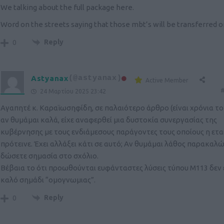
We talking about the full package here.
Word on the streets saying that those mbt’s will be transferred o
Reply
0
Astyanax
(@astyanax)
Active Member
#
24 Μαρτίου 2025 23:42
Αγαπητέ κ. Καραϊωσηφίδη, σε παλαιότερο άρθρο (είναι χρόνια το
αν θυμάμαι καλά, είχε αναφερθεί μια δυστοκία συνεργασίας της
κυβέρνησης με τους ενδιάμεσους παράγοντες τους οποίους η ετα
πρότεινε. Έχει αλλάξει κάτι σε αυτό; Αν θυμάμαι λάθος παρακαλ
δώσετε σημασία στο σχόλιο.
Βέβαια το ότι προωθούνται ευφάνταστες λύσεις τύπου Μ113 δεν 
καλό σημάδι “ομογνωμιας”.
Reply
0