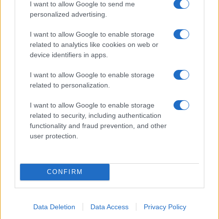
I want to allow Google to send me
personalized advertising.
18:01
I want to allow Google to enable storage
related to analytics like cookies on web or
device identifiers in apps.
Το θωρηκτό του Τραμπ θα κοστίζει 18
I want to allow Google to enable storage
δις δολάρια το ένα!
related to personalization.
I want to allow Google to enable storage
17:40
related to security, including authentication
functionality and fraud prevention, and other
user protection.
Άλλο μισό $δις για αντιαρματικούς TOW
από τις ΗΠΑ
CONFIRM
17:40
Data Deletion
Data Access
Privacy Policy