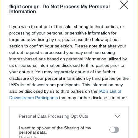
flight.com.gr -
Do Not Process My Personal
Information
If you wish to opt-out of the sale, sharing to third parties, or
processing of your personal or sensitive information for
targeted advertising by us, please use the below opt-out
section to confirm your selection. Please note that after your
Ροή Ειδήσεων
opt-out request is processed you may continue seeing
interest-based ads based on personal information utilized by
us or personal information disclosed to third parties prior to
your opt-out. You may separately opt-out of the further
disclosure of your personal information by third parties on the
ΣΑΝ ΣΗΜΕΡΑ – 10 Αυγούστου 1920:
IAB’s list of downstream participants. This information may
Σέβρες, η συνθήκη της “Μεγάλης
also be disclosed by us to third parties on the
IAB’s List of
Ελλάδος” των δύο ηπείρων και των
Downstream Participants
that may further disclose it to other
πέντε θαλασσών
third parties.
Please note that this website/app uses one or more Google
Personal Data Processing Opt Outs
20:01
services and may gather and store information including but
not limited to your visit or usage behaviour. You may click to
I want to opt-out of the Sharing of my
personal data.
grant or deny consent to Google and its third-party tags to
Opted In