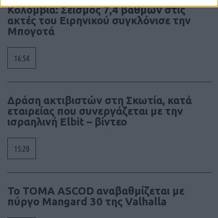
Κολομβία: Σεισμός 7,4 βαθμών στις
ακτές του Ειρηνικού συγκλόνισε την
Μπογοτά
16:54
Δράση ακτιβιστών στη Σκωτία, κατά
εταιρείας που συνεργάζεται με την
ισραηλινή Elbit – βίντεο
15:20
Το ΤΟΜΑ ASCOD αναβαθμίζεται με
πύργο Mangard 30 της Valhalla