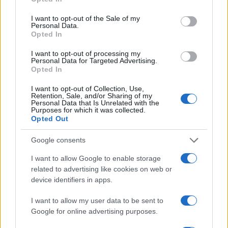
use your data for below specified purposes in below Google
Σεισμός στην Κολομβία: Καταρρεύσεις
consent section.
I want to opt-out of the Sale of my
κτιρίων στο Κάλι – Άνθρωποι
Personal Data.
Opted In
εγκλωβισμένοι
I want to opt-out of processing my
Personal Data for Targeted Advertising.
18:40
Opted In
I want to opt-out of Collection, Use,
Retention, Sale, and/or Sharing of my
Personal Data that Is Unrelated with the
Μελόνι και Φρεντέρικσεν ζητούν
Purposes for which it was collected.
Opted Out
κέντρα επαναπατρισμού εκτός
Ευρώπης
Google consents
I want to allow Google to enable storage
18:25
related to advertising like cookies on web or
device identifiers in apps.
I want to allow my user data to be sent to
ΣΑΝ ΣΗΜΕΡΑ – 10 Αυγούστου 955:
Google for online advertising purposes.
Μάχη του Lechfeld, ο Όθων ο Μέγας
εξοντώνει τους Μαγυάρους