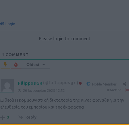
Login
Please login to comment
1
COMMENT
Oldest
FilipposGR
(@filipposgr)
Noble Member
#649151
20 Ιανουαρίου 2025 12:52
Ω θεοί! Η κομμουνιστική δικτατορία της Κίνας φωνάζει για την
ελευθερία του εμπορίου και της έκφρασης!
Reply
2