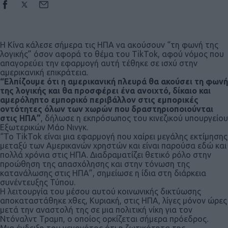
Η Κίνα κάλεσε σήμερα τις ΗΠΑ να ακούσουν “τη φωνή της
λογικής” όσον αφορά το θέμα του TikTok, αφού νόμος που
απαγορεύει την εφαρμογή αυτή τέθηκε σε ισχύ στην
αμερικανική επικράτεια.
“Ελπίζουμε ότι η αμερικανική πλευρά θα ακούσει τη φωνή
της λογικής και θα προσφέρει ένα ανοιχτό, δίκαιο και
αμερόληπτο εμπορικό περιβάλλον στις εμπορικές
οντότητες όλων των χωρών που δραστηριοποιούνται
στις ΗΠΑ”
, δήλωσε η εκπρόσωπος του κινεζικού υπουργείου
Εξωτερικών Μάο Νινγκ.
“Το TikTok είναι μια εφαρμογή που χαίρει μεγάλης εκτίμησης
μεταξύ των Αμερικανών χρηστών και είναι παρούσα εδώ και
πολλά χρόνια στις ΗΠΑ. Διαδραματίζει θετικό ρόλο στην
προώθηση της απασχόλησης και στην τόνωση της
κατανάλωσης στις ΗΠΑ”, σημείωσε η ίδια στη διάρκεια
συνέντευξης Τύπου.
Η λειτουργία του μέσου αυτού κοινωνικής δικτύωσης
αποκαταστάθηκε χθες, Κυριακή, στις ΗΠΑ, λίγες μόνον ώρες
μετά την αναστολή της σε μια πολιτική νίκη για τον
Ντόναλντ Τραμπ, ο οποίος ορκίζεται σήμερα πρόεδρος.
Μια ένδειξη του γεγονότος ότι η ζωτικότητα της