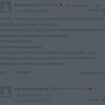
Partakias
(@partakias)
Active Member
#554753
2 Δεκεμβρίου 2023 03:47
Ναι ok…., ακόμη και εγώ που ακούω ΤΟΜΑ και πάει η μικρή στο
20 θα έβαζα την σκούπα στην πρίζα.
Καταδρομικό Μάχης Ξηράς, σίγουρα δεν θα έχει εύκολο έργο στο
ποτάμι (στα νησιά μόνο αν τα πάρουμε όλα).
Όχι ομάδα πεζικού.
Περισσότερα πυρομαχικά.
Ένα ζευγάρι δικύκλων+Javelin+Barrett για το καθένα τους.
Θα κάνουν την δουλειά των ΑΗ/ΟΗ πιο εύκολη. Δηλαδή πιο
οικονομική μετά την πρώτη αποψίλωση.
Reply
1
View Replies
(2)
denmeenimerosan
(@denmeenimerosan)
Noble Member
#554758
2 Δεκεμβρίου 2023 05:23