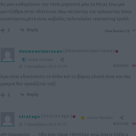
Άς μου καθαρίσουν τον τόπο μπροστά μου τα Μ3,ας έχω μια
μυντζήθρα στην πλάτη και πάω πετώντας και τρέχωντας όπου
γουστάρετε,μετά είναι χαβαλές πολυτελείας reenacting τρελό
Reply
3
View Replies
(1)
denmeenimerosan
(@denmeenimerosan)
Noble Member
#554759
2 Δεκεμβρίου 2023 05:29
Άμα είναι γλυκόπιοτο το όπλο καί το βάρος γλυκό είναι και πας
μακριά δεν χρειάζεται ταξί
Reply
2
stratego
(@stratego)
Active Member
#554769
2 Δεκεμβρίου 2023 07:51
«(Η Ουκρανία) …. Ήδη έχει πάρει 190 M2A2, ενώ όποτε λήξει ο