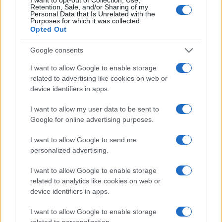
εγνωσμενης αξιας ειναι…στο Βιετναμ.
Retention, Sale, and/or Sharing of my
Personal Data that Is Unrelated with the
Αυτο θα επρεπε να ειναι η καθημερινη κραυγη και απαιτηση του
Purposes for which it was collected.
ειδικου τυπου οσον αφορα τα ΤΟΜΑ.
Opted Out
Μεχρι καποια ισως λιγοτερο “ευαλωτα” αυτια να ακουσουν.
Google consents
Η Ελληνικη αμυντικη βιομηχανια ειναι ηδη εδω. Αλλα οι επισημες
μιζες και εξυπηρετησεις αλλου.
I want to allow Google to enable storage
Και για να το χωνέψουμε ας παρουμε και ενα χαπακι , το γνωστο
related to advertising like cookies on web or
FMF με συνταγογραφηση άϋλη.
device identifiers in apps.
Reply
12
I want to allow my user data to be sent to
View Replies
(10)
Google for online advertising purposes.
I want to allow Google to send me
Antonis_Loukas
(@antonis_loukas)
personalized advertising.
Trusted Member
#554736
1 Δεκεμβρίου 2023 23:35
I want to allow Google to enable storage
related to analytics like cookies on web or
Η πολύ σιγουριά για την Ουκρανία, δεν αποδίδει πολύ ορθές
device identifiers in apps.
αναλύσεις… Αν συνεχίσει η Ουκρανική αντεπίθεση με την
όπισθεν, δεν θα χρειαστούν επιπλέον bradley… Ούτε επίσης, όταν
I want to allow Google to enable storage
λήξει ο πόλεμος, είναι τόσο προφανές ότι η Ουκρανία θα έχει
related to personalization.