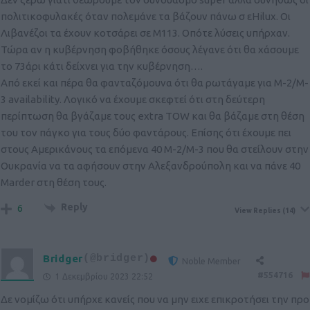
πολιτικοφυλακές όταν πολεμάνε τα βάζουν πάνω σ εΗilux. Οι
Λιβανέζοι τα έχουν κοτσάρει σε M113. Οπότε λύσεις υπήρχαν.
Τώρα αν η κυβέρνηση φοβήθηκε όσους λέγανε ότι θα χάσουμε
το 73άρι κάτι δείχνει για την κυβέρνηση….
Από εκεί και πέρα θα φανταζόμουνα ότι θα ρωτάγαμε για M-2/M-
3 availability. Λογικό να έχουμε σκεφτεί ότι στη δεύτερη
περίπτωση θα βγάζαμε τους extra TOW και θα βάζαμε στη θέση
του τον πάγκο για τους δύο φαντάρους. Επίσης ότι έχουμε πει
στους Αμερικάνους τα επόμενα 40 M-2/M-3 που θα στείλουν στην
Ουκρανία να τα αφήσουν στην Αλεξανδρούπολη και να πάνε 40
Marder στη θέση τους.
Reply
6
View Replies
(14)
Bridger
(@bridger)
Noble Member
#554716
1 Δεκεμβρίου 2023 22:52
Δε νομίζω ότι υπήρχε κανείς που να μην ειχε επικροτήσει την προ