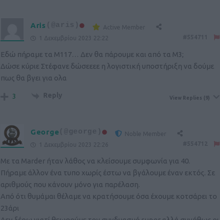
Aris
(@aris)
Active Member
#554711
1 Δεκεμβρίου 2023 22:22
Εδώ πήραμε τα Μ117… Δεν θα πάρουμε και από τα Μ3;
Δώσε κύριε Στέφανε δώσεεεε η λογιστική υποστήριξη να δούμε
πως θα βγει για ολα
Reply
3
View Replies
(9)
George
(@george)
Noble Member
#554712
1 Δεκεμβρίου 2023 22:26
Με τα Marder ήταν λάθος να κλείσουμε συμφωνία για 40.
Πήραμε άλλον ένα τυπο χωρίς έστω να βγάλουμε έναν εκτός. Σε
αριθμούς που κάνουν μόνο για παρέλαση.
Από ότι θυμάμαι θέλαμε να κρατήσουμε όσα έχουμε κοτσάρει το
23άρι
Δεν ξέρω γιατί θεωρούμε τον συνδυασμό super αλλά συνήθως οι