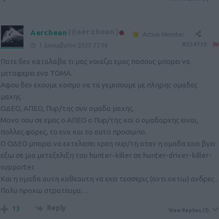
Aerchean
(@aerchean)
Active Member
#554710
1 Δεκεμβρίου 2023 22:06
Ποτε δεν καταλαβα τι μας νοιαζει εμας ποσους μπορει να
μεταφερει ενα ΤΟΜΑ.
Αφου δεν εχουμε κοσμο να τα γεμισουμε με πληρης ομαδες
μαχης.
ΟΔΕΟ, ΑΠΕΟ, Πυρ/της συν ομαδα μαχης.
Μονο που σε εμας ο ΑΠΕΟ ο Πυρ/της και ο ομαδαρχης ειναι,
πολλες φορες, το ενα και το αυτο προσωπο.
Ο ΟΔΕΟ μπορει να εκτελεσει χρεη πυρ/τη οταν η ομαδα εχει βγει
εξω σε μια μετεξελιξη του hunter-killer σε hunter-driver-killer-
supporter.
Και η ομαδα αυτη καθεαυτη να εχει τεσσερις (αντι οκτω) ανδρες .
Πολυ προχω στρατευμα…
Reply
13
View Replies
(1)