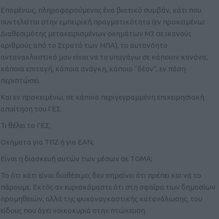
Επομένως, πληροφορούμενος ένα βιοτικό συμβάν, κάτι που
συντελείται στην εμπειρική πραγματικότητα (εν προκειμένω:
Διαθεσιμότης μεταχειρισμένων οχημάτων Μ3 σε ικανούς
αριθμούς από το Στρατό των ΗΠΑ), το αυτονόητο
αντανακλαστικό μου είναι να το υπαγάγω σε κάποιον κανόνα,
κάποια επιταγή, κάποια ανάγκη, κάποιο “δέον”, εν πάση
περιπτώσει.
Και εν προκειμένω, σε κάποια περιγεγραμμένη επιχειρησιακή
απαίτηση του ΓΕΣ.
Τι θέλει το ΓΕΣ;
Οχήματα για ΤΠΖ ή για ΕΑΝ;
Είναι η διασκευή αυτών των μέσων σε ΤΟΜΑ;
Το ότι κάτι είναι διαθέσιμο, δεν σημαίνει ότι πρέπει και να το
πάρουμε. Εκτός αν ευρισκόμαστε ότι στη σφαίρα των δημοσίων
προμηθειών, αλλά της ψυχαναγκαστικής κατανάλωσης, του
είδους που άγει νοικοκυριά στην πτώχευση.