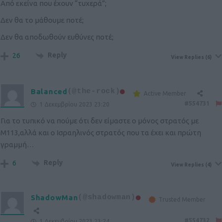
Από εκείνα που έχουν “τυχερά”;
Δεν θα το μάθουμε ποτέ;
Δεν θα αποδωθούν ευθύνες ποτέ;
Reply
26
View Replies
(6)
Balanced
(@the-rock)
Active Member
#554731
1 Δεκεμβρίου 2023 23:20
Για το τυπικό να πούμε ότι δεν είμαστε ο μόνος στρατός με
Μ113,αλλά και ο Ισραηλινός στρατός που τα έχει και πρώτη
γραμμή…
Reply
6
View Replies
(4)
ShadowMan
(@shadowman)
Trusted Member
#554732
1 Δεκεμβρίου 2023 23:24