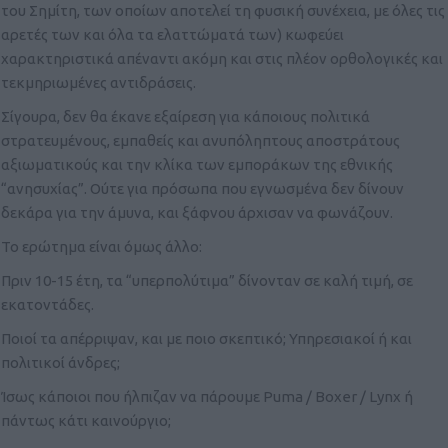
του Σημίτη, των οποίων αποτελεί τη φυσική συνέχεια, με όλες τις
αρετές των και όλα τα ελαττώματά των) κωφεύει
χαρακτηριστικά απέναντι ακόμη και στις πλέον ορθολογικές και
τεκμηριωμένες αντιδράσεις.
Σίγουρα, δεν θα έκανε εξαίρεση για κάποιους πολιτικά
στρατευμένους, εμπαθείς και ανυπόληπτους αποστράτους
αξιωματικούς και την κλίκα των εμποράκων της εθνικής
“ανησυχίας”. Ούτε για πρόσωπα που εγνωσμένα δεν δίνουν
δεκάρα για την άμυνα, και ξάφνου άρχισαν να φωνάζουν.
Το ερώτημα είναι όμως άλλο:
Πριν 10-15 έτη, τα “υπερπολύτιμα” δίνονταν σε καλή τιμή, σε
εκατοντάδες.
Ποιοί τα απέρριψαν, και με ποιο σκεπτικό; Υπηρεσιακοί ή και
πολιτικοί άνδρες;
Ίσως κάποιοι που ήλπιζαν να πάρουμε Puma / Boχer / Lynχ ή
πάντως κάτι καινούργιο;