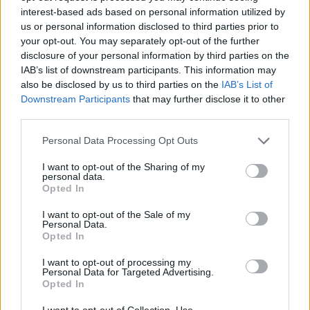
δυο με πολυ-πολυ μικροτερο κοστος. Το μονο που χρειαζεται να
interest-based ads based on personal information utilized by
κανουν οι σοφοι επιτελείς μας ειναι να δωσουν απο ενα οχημα
us or personal information disclosed to third parties prior to
ωστε να παραχθουν τα 2 πρωτοτυπα. Και μετα ο στρατος να τα
your opt-out. You may separately opt-out of the further
δοκιμασει εξαντλητικα.
disclosure of your personal information by third parties on the
Και παρα το οτι θα ειχαμε μια σχετικη πολυμορφια θα
IAB’s list of downstream participants. This information may
μπορουσαμε να διαθετουμε 40 Marder, 60 Bradley, 390 Leonidas
also be disclosed by us to third parties on the
IAB’s List of
Downstream Participants
that may further disclose it to other
300 και 500 Μ113 Hell για την χαμαλοδουλεια. (συνολο 990) . Με
third parties.
πολυ μικρο κλασμα των κονδυλίων που σκεφτομαστε να
διαθέσουμε. Και με την συντηρηση των “Ελληνικων” 890
Please note that this website/app uses one or more Google
Personal Data Processing Opt Outs
κομματιων εδω πληρως. Και μην αρχισουμε τα γνωστα οτι τα
services and may gather and store information including but
Bradley , Marder κλπ ειναι δοκιμασμενα με αποδεδειγμενη αξια ,
not limited to your visit or usage behaviour. You may click to
I want to opt-out of the Sharing of my
personal data.
grant or deny consent to Google and its third-party tags to
διοτι θα παρω πετρα…….. Ολα οσα ευελπιστούμε να φτιαξει η
Opted In
use your data for below specified purposes in below Google
Αμυντικη μας βιομηχανια, αδοκιμαστα θα ειναι. Αρα καλα
consent section.
I want to opt-out of the Sale of my
κανουμε και αγοραζουμε τα παντα απο εξω. Ο Τουρκος ειναι
Personal Data.
βλακας που τα φτιαχνει, τα δοκιμαζει και τα βγαζει σε γραμμη
Opted In
παραγωγης. Στην μαχη θα τον προδώσουν. Ε….αμα τον
I want to opt-out of processing my
προδώσουν αυτα που φτιαχνει ο Τουρκος, διοτι δεν ειναι
Personal Data for Targeted Advertising.
καλα,δοκιμασμενα, εγνωσμενης αξιας , τοτε μας κανουν
Opted In
θαυμασια τα Μ113. Και δοκιμασμενα ειναι και απιθανης
I want to opt-out of Collection, Use,