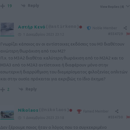
Reply
19
View Replies
(4)
Αστήρ Κενό
(@astirkeno)
Noble Member
#554729
1 Δεκεμβρίου 2023 23:12
Γνωρίζει κάποιος αν οι αντίστοιχες εκδόσεις του M3 διαθέτουν
ανώτερη θωράκιση από του M2?
Π.χ. το M3A2 διαθέτει καλύτερη θωράκιση από το M2A2 και το
M3A3 από το M2A3 αντίστοιχα ή διαφέρουν μόνο στην
εσωτερική διαρρύθμιση του διαμερίσματος φιλοξενίας οπλιτών
και στην ουσία πρόκειται για ακριβώς το ίδιο όχημα?
Reply
2
Nikolaos
(@nikolaos)
Famed Member
#554730
1 Δεκεμβρίου 2023 23:18
Δεν ξέρουμε ποιος ήταν ο λόγος που το συγκεκριμένο