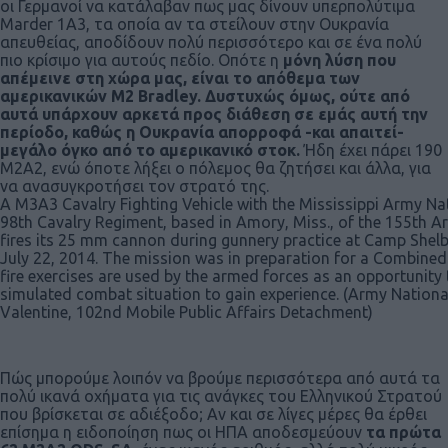
οι Γερμανοί να κατάλαβαν πως μας δίνουν υπερπολύτιμα
Marder 1A3, τα οποία αν τα στείλουν στην Ουκρανία
απευθείας, αποδίδουν πολύ περισσότερο και σε ένα πολύ
πιο κρίσιμο για αυτούς πεδίο. Οπότε η
μόνη λύση που
απέμεινε στη χώρα μας, είναι το απόθεμα των
αμερικανικών M2 Bradley. Δυστυχώς όμως, ούτε από
αυτά υπάρχουν αρκετά προς διάθεση σε εμάς αυτή την
περίοδο, καθώς η Ουκρανία απορροφά -και απαιτεί-
μεγάλο όγκο από το αμερικανικό στοκ.
Ήδη έχει πάρει 190
M2A2, ενώ όποτε λήξει ο πόλεμος θα ζητήσει και άλλα, για
να ανασυγκροτήσει τον στρατό της.
A M3A3 Cavalry Fighting Vehicle with the Mississippi Army Na
98th Cavalry Regiment, based in Amory, Miss., of the 155th
fires its 25 mm cannon during gunnery practice at Camp Shelb
July 22, 2014. The mission was in preparation for a Combined 
fire exercises are used by the armed forces as an opportunity
simulated combat situation to gain experience. (Army Nationa
Valentine, 102nd Mobile Public Affairs Detachment)
Πώς μπορούμε λοιπόν να βρούμε περισσότερα από αυτά τα
πολύ ικανά οχήματα για τις ανάγκες του Ελληνικού Στρατού
που βρίσκεται σε αδιέξοδο; Αν και σε λίγες μέρες θα έρθει
επίσημα η ειδοποίηση πως οι ΗΠΑ αποδεσμεύουν
τα πρώτα