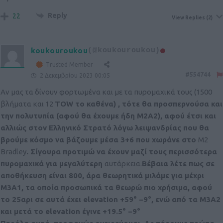
Reply
22
View Replies
(2)
koukouroukou
(@koukouroukou)
Trusted Member
#554744
2 Δεκεμβρίου 2023 00:05
Αν μας τα δίνουν φορτωμένα και με τα πυρομαχικά τους (1500
βλήματα και 12
TOW το καθένα) , τότε θα προσπερνούσα και
την πολυτυπία (αφού θα έχουμε ήδη Μ2Α2), αφού έτσι και
αλλιώς στον Ελληνικό Στρατό λόγω λειψανδρίας που θα
βρούμε κόσμο να βάζουμε μέσα 3+6 που χωράνε στο
M2
Bradley
. Σίγουρα προτιμώ να έχουν μαζί τους περισσότερα
πυρομαχικά για μεγαλύτερη
αυτάρκεια.
Βέβαια λέτε πως σε
αποθήκευση είναι 800, άρα θεωρητικά μιλάμε για μέχρι
Μ3Α1, τα οποία προσωπικά τα θεωρώ πιο χρήσιμα, αφού
το 25αρι σε αυτά έχει elevation
+59° −9°, ενώ από τα Μ3Α2
και μετά το
elevation έγινε
+19.5° −9°