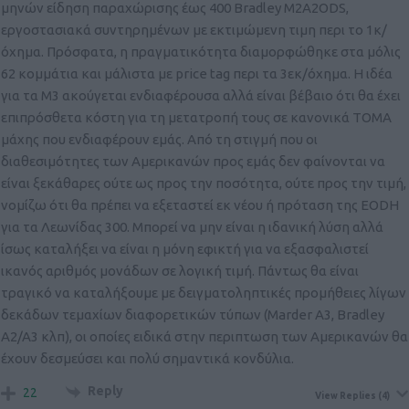
μηνών είδηση παραχώρισης έως 400 Bradley M2A2ODS,
εργοστασιακά συντηρημένων με εκτιμώμενη τιμη περι το 1κ/
όχημα. Πρόσφατα, η πραγματικότητα διαμορφώθηκε στα μόλις
62 κομμάτια και μάλιστα με price tag περι τα 3εκ/όχημα. Η ιδέα
για τα M3 ακούγεται ενδιαφέρουσα αλλά είναι βέβαιο ότι θα έχει
επιπρόσθετα κόστη για τη μετατροπή τους σε κανονικά ΤΟΜΑ
μάχης που ενδιαφέρουν εμάς. Από τη στιγμή που οι
διαθεσιμότητες των Αμερικανών προς εμάς δεν φαίνονται να
είναι ξεκάθαρες ούτε ως προς την ποσότητα, ούτε προς την τιμή,
νομίζω ότι θα πρέπει να εξεταστεί εκ νέου ή πρόταση της EODH
για τα Λεωνίδας 300. Μπορεί να μην είναι η ιδανική λύση αλλά
ίσως καταλήξει να είναι η μόνη εφικτή για να εξασφαλιστεί
ικανός αριθμός μονάδων σε λογική τιμή. Πάντως θα είναι
τραγικό να καταλήξουμε με δειγματοληπτικές προμήθειες λίγων
δεκάδων τεμαχίων διαφορετικών τύπων (Marder A3, Bradley
A2/A3 κλπ), οι οποίες ειδικά στην περιπτωση των Αμερικανών θα
έχουν δεσμεύσει και πολύ σημαντικά κονδύλια.
Reply
22
View Replies
(4)