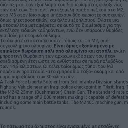
διάταξη και τον εξοπλισμό του διαμερίσματος φιλοξενίας
των οπλιτών. Έτσι αντί για εξαμελή ομάδα πεζικού στο Μ2,
στο Μ3 στον ίδιο χώρο υπάρχουν δύο χειριστές συσκευών,
όπως ηλεκτροοπτικών, και άλλου εξοπλισμού. Ενίοτε μια
μοτοσικλέτα μεταφέρεται σε αυτό το διαμέρισμα για την
εκτέλεση ειδικών καθηκόντων, ενώ δεν υπάρχουν θυρίδες
για βολή με ατομικό οπλισμό.
Το όχημα έχει κατασκευαστεί, όπως και το Μ2, από
συγκολλημένο αλουμίνιο.
Είναι όμως εξοπλισμένο με
επιπλέον θωράκιση πάλι από αλουμίνιο και ατσάλι,
ενώ η
μπροστινή θωράκιση των αρχικών εκδόσεων του ήταν
σχεδιασμένη έτσι ώστε να ανθίσταται σε πυρά πολυβόλου
των 14,5 χιλιοστών. Οι τελευταίοι όμως τύποι του M3
παρέχουν προστασία -στο εμπρόσθιο τόξο- ακόμη και από
πυρά πυροβόλου των 30 χιλιοστών.
A Task Force Liberty Soldier from 3rd Infantry Division stan
Fighting Vehicle near an Iraqi police checkpoint in Tikrit, Ira
the M242 25mm (Bushmaster) Chain Gun. The standard rate of 
and has a range of 2,000 meters making it capable of defeati
including some main battle tanks. The M240C machine gun, m
rounds.
Το πάτωμα του όχηματος είναι ενισχυμένο με ατσάλινες