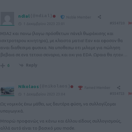
ndial
(@ndial)
Noble Member
#554720
1 Δεκεμβρίου 2023 23:01
M3A2 και πανω (λογω πρόσθετων πάνελ θωράκισης και
ισχτροτερου κινητηρα), με κλειστα ματια! Εαν και εφοσον θα
ειναι διαθεσιμα φυσικα. Να υποθεσω οτι μιλαμε για πώληση
βεβαια σε ενα τετοιο σεναριο, και οχι για EDA. Ωραια θα ηταν…
Reply
6
Nikolaos
(@nikolaos)
Famed Member
#554723
1 Δεκεμβρίου 2023 23:04
Ως νομικός έχω μάθει, ως δευτέρα φύση, να συλλογίζομαι
υπαγωγικά.
Μπορώ προφανώς να κάνω και άλλου είδους συλλογισμούς,
αλλά αυτό είναι το βασικό μου mode.