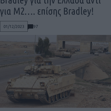
για M2…. επίσης Bradley!
97
01/12/2023
Social