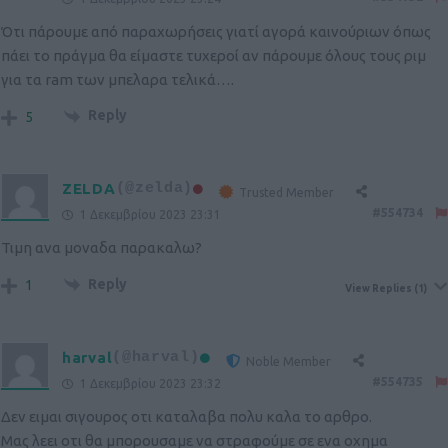
Ότι πάρουμε από παραχωρήσεις γιατί αγορά καινούριων όπως
πάει το πράγμα θα είμαστε τυχεροί αν πάρουμε όλους τους ριμ
για τα ram των μπελαρα τελικά….
Reply
5
ZELDA
(@zelda)
Trusted Member
#554734
1 Δεκεμβρίου 2023 23:31
Τιμη ανα μοναδα παρακαλω?
Reply
1
View Replies
(1)
harval
(@harval)
Noble Member
#554735
1 Δεκεμβρίου 2023 23:32
Δεν ειμαι σιγουρος οτι καταλαβα πολυ καλα το αρθρο.
Μας λεει οτι θα μπορουσαμε να στραφούμε σε ενα οχημα