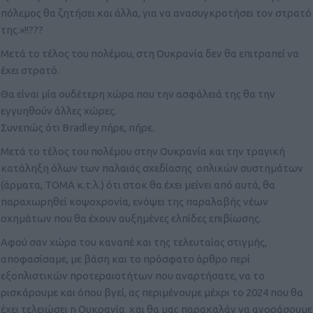
πόλεμος θα ζητήσει και άλλα, για να ανασυγκροτήσει τον στρατό
της.»!!???
Μετά το τέλος του πολέμου, στη Ουκρανία δεν θα επιτραπεί να
έχει στρατό.
Θα είναι μία ουδέτερη χώρα που την ασφάλειά της θα την
εγγυηθούν άλλες χώρες.
Συνεπώς ότι Bradley πήρε, πήρε.
Μετά το τέλος του πολέμου στην Ουκρανία και την τραγική
κατάληξη όλων των παλαιάς σχεδίασης οπλικών συστημάτων
(άρματα, ΤΟΜΑ κ.τ.λ.) ότι στοκ θα έχει μείνει από αυτά, θα
παραχωρηθεί κοψοχρονία, ενόψει της παραλαβής νέων
οχημάτων που θα έχουν αυξημένες ελπίδες επιβίωσης.
Αφού σαν χώρα του καναπέ και της τελευταίας στιγμής,
αποφασίσαμε, με βάση και το πρόσφατο άρθρο περί
εξοπλιστικών προτεραιοτήτων που αναρτήσατε, να το
ρισκάρουμε και όπου βγεί, ας περιμένουμε μέχρι το 2024 που θα
έχει τελειώσει η Ουκρανία και θα μας παρακαλάν να αγοράσουμε