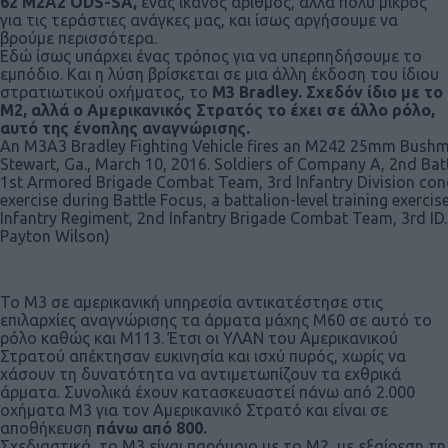
62 M2A2 ODS-SA,
ένας ικανός αριθμός, αλλά πολύ μικρός
για τις τεράστιες ανάγκες μας, και ίσως αργήσουμε να
βρούμε περισσότερα.
Εδώ ίσως υπάρχει ένας τρόπος για να υπερπηδήσουμε το
εμπόδιο. Και η λύση βρίσκεται σε μια άλλη έκδοση του ίδιου
στρατιωτικού οχήματος, το
Μ3 Bradley. Σχεδόν ίδιο με το
Μ2, αλλά ο Αμερικανικός Στρατός το έχει σε άλλο ρόλο,
αυτό της ένοπλης αναγνώρισης.
An M3A3 Bradley Fighting Vehicle fires an M242 25mm Bushma
Stewart, Ga., March 10, 2016. Soldiers of Company A, 2nd Batt
1st Armored Brigade Combat Team, 3rd Infantry Division cond
exercise during Battle Focus, a battalion-level training exercis
Infantry Regiment, 2nd Infantry Brigade Combat Team, 3rd ID. 
Payton Wilson)
Το M3 σε αμερικανική υπηρεσία αντικατέστησε στις
επιλαρχίες αναγνώρισης τα άρματα μάχης Μ60 σε αυτό το
ρόλο καθώς και M113. Έτσι οι ΥΛΑΝ του Αμερικανικού
Στρατού απέκτησαν ευκινησία και ισχύ πυρός, χωρίς να
χάσουν τη δυνατότητα να αντιμετωπίζουν τα εχθρικά
άρματα. Συνολικά έχουν κατασκευαστεί πάνω από 2.000
οχήματα M3 για τον Αμερικανικό Στρατό και είναι σε
αποθήκευση
πάνω από 800.
Σχεδιαστικά, το M3 είναι παρόμοιο με το M2, με εξαίρεση τη