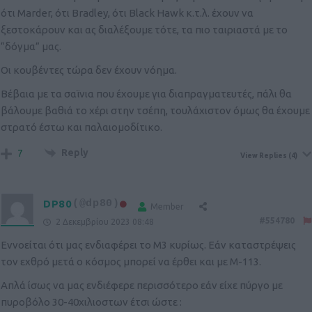
ότι Marder, ότι Bradley, ότι Black Hawk κ.τ.λ. έχουν να
ξεστοκάρουν και ας διαλέξουμε τότε, τα πιο ταιριαστά με το
“δόγμα” μας.
Οι κουβέντες τώρα δεν έχουν νόημα.
Βέβαια με τα σαϊνια που έχουμε για διαπραγματευτές, πάλι θα
βάλουμε βαθιά το χέρι στην τσέπη, τουλάχιστον όμως θα έχουμε
στρατό έστω και παλαιομοδίτικο.
Reply
7
View Replies
(4)
DP80
(@dp80)
Member
#554780
2 Δεκεμβρίου 2023 08:48
Εννοείται ότι μας ενδιαφέρει το Μ3 κυρίως. Εάν καταστρέψεις
τον εχθρό μετά ο κόσμος μπορεί να έρθει και με Μ-113.
Απλά ίσως να μας ενδιέφερε περισσότερο εάν είχε πύργο με
πυροβόλο 30-40χιλιοστων έτσι ώστε :