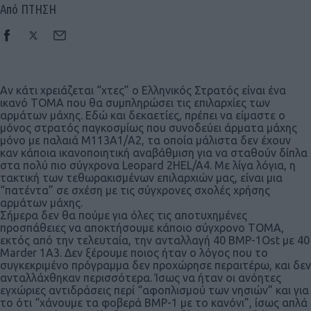
Από ΠΤΗΣΗ
Αν κάτι χρειάζεται “χτες” ο Ελληνικός Στρατός είναι ένα
ικανό ΤΟΜΑ που θα συμπληρώσει τις επιλαρχίες των
αρμάτων μάχης. Εδώ και δεκαετίες, πρέπει να είμαστε ο
μόνος στρατός παγκοσμίως που συνοδεύει άρματα μάχης
μόνο με παλαιά Μ113Α1/Α2, τα οποία μάλιστα δεν έχουν
καν κάποια ικανοποιητική αναβάθμιση για να σταθούν δίπλα
στα πολύ πιο σύγχρονα Leopard 2HEL/A4. Με λίγα λόγια, η
τακτική των τεθωρακισμένων επιλαρχιών μας, είναι μια
“πατέντα” σε σχέση με τις σύγχρονες σχολές χρήσης
αρμάτων μάχης.
Σήμερα δεν θα πούμε για όλες τις αποτυχημένες
προσπάθειες να αποκτήσουμε κάποιο σύγχρονο ΤΟΜΑ,
εκτός από την τελευταία, την ανταλλαγή 40 ΒΜΡ-1Ost με 40
Marder 1A3. Δεν ξέρουμε ποιος ήταν ο λόγος που το
συγκεκριμένο πρόγραμμα δεν προχώρησε περαιτέρω, και δεν
ανταλλάχθηκαν περισσότερα. Ίσως να ήταν οι ανόητες
εγχώριες αντιδράσεις περί “αφοπλισμού των νησιών” και για
το ότι “χάνουμε τα φοβερά ΒΜΡ-1 με το κανόνι”, ίσως απλά