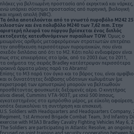
πλάκες για βελτιωμένη προστασία από εκρηκτικά και νάρκες,
ενώ υπάρχει σύστημα προστασίας από πυρηνική, βιολογική
και χημική απειλή (NBC).
Τα όπλα αποτελούνται από το γνωστό πυροβόλο Μ242 25
χιλιοστών και ένα πολυβόλο Μ240 των 7,62 mm. Στην
αριστερή πλευρά του πύργου βρίσκεται ένας διπλός
εκτοξευτής κατευθυνόμενων πυραύλων TOW
. Όμως ο
μειωμένος αριθμός μεταφερόμενων στρατιωτών επιτρέπει
την αποθήκευση περισσότερων πυρομαχικών, που είναι
σχεδόν διπλάσια από ότι το M2. Κάτι πολύ ενδιαφέρον είναι
πως στις επιχειρήσεις στο Ιράκ, από το 2003 έως το 2011,
τα οχήματα της σειράς Bradley κατέστρεψαν περισσότερα
ιρακινά άρματα μάχης παρά τα Abrams!
Επίσης το Μ3 παρά τον όγκο και το βάρος του, είναι αμφίβιο
και οι δυνατότητες διάβασης υδάτινων κωλυμάτων (με
περιστροφή των ερπυστριών) μπορούν να βελτιωθούν
προσθέτοντας φουσκωτές δεξαμενές αέρα. Ο κινητήρας
είναι diesel, Cummins VTA-903T, με ισχύ 500 ίππους,
εγκατεστημένος στο εμπρόσθιο μέρος, με εύκολη αφαίρεση,
οπότε διευκολύνει τη συντήρηση και επισκευή.
U.S. Soldiers with Headquarters and Headquarters Company, 2
Regiment, 1st Armored Brigade Combat Team, 3rd Infantry Div
exercise with M3A3 Bradley Cavalry Fighting Vehicles May 6,
The Soldiers are participating in Atlantic Resolve, an ongoing
focused on joint training and security cooperation between N