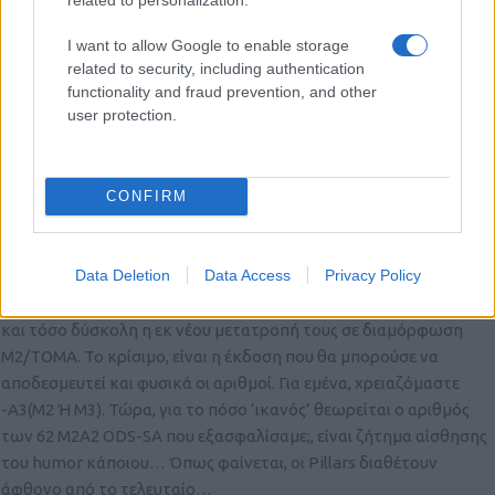
γενικά ένοπλες δυνάμεις…
I want to allow Google to enable storage
Πάμε παρακάτω… Το πρόγραμμα των Marder, υπήρξε αποτυχία,
related to security, including authentication
καθώς δεν υπήρξε δέσμευση για ικανό αριθμό από αυτά και έγινε
functionality and fraud prevention, and other
εντελώς αποσπασματικά(και μάλλον ενταγμένο σε μια
user protection.
θεωρητική άσκηση που περιελάμβανε LYNX, αναβαθμίσεις LEO,
εξωδικαστικούς συμβιβασμούς και γενικότερα τις ίδιες
ανέφικτες καταστάσεις που προσπαθήσαμε να εφαρμόσουμε
CONFIRM
στο ΠΝ). Δεν είμαι σίγουρος όμως, ότι δεν πρόκειται να βρεθούν
άλλα Marder(και αν κάποιοι δεν κοιμούνται γιατί όχι και Fuchs…)
σχετικά σύντομα… Θα εξαρτηθεί από την Ουκρανική όπισθεν…
Data Deletion
Data Access
Privacy Policy
Για τα Μ3, έχει αναφερθεί από αρκετούς. Νομίζω πως δεν είναι δα
και τόσο δύσκολη η εκ νέου μετατροπή τους σε διαμόρφωση
Μ2/TOMA. Το κρίσιμο, είναι η έκδοση που θα μπορούσε να
αποδεσμευτεί και φυσικά οι αριθμοί. Για εμένα, χρειαζόμαστε
-Α3(Μ2 Ή Μ3). Τώρα, για το πόσο ‘ικανός’ θεωρείται ο αριθμός
των 62 M2A2 ODS-SA που εξασφαλίσαμε;, είναι ζήτημα αίσθησης
του humor κάποιου… Όπως φαίνεται, οι Pillars διαθέτουν
άφθονο από το τελευταίο…