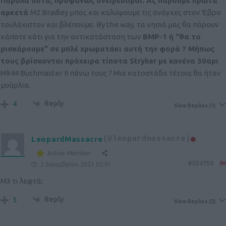
Παρόλα αυτά, προφανώς ονειρεύομαι. Ας πάρουμε πρώτα
αρκετά
M2 Bradley μπας και καλύψουμε τις ανάγκες στον Έβρο
τουλάχιστον και βλέπουμε.
By the way, τα νησιά μας θα πάρουν
κάποτε κάτι για την αντικατάσταση των
ΒΜΡ-1 ή “θα το
ρισκάρουμε” σε μπλέ χρωματάκι αυτή την φορά ? Μήπως
τους βρίσκονται πρόχειρα τίποτα
Stryker με κανένα 30αρι
Mk44 Bushmaster II πάνω τους ? Μια κατοστάδα τέτοια θα ήταν
μούρλια.
Reply
4
View Replies
(1)
LeopardMassacre
(@leopardmassacre)
Active Member
#554750
2 Δεκεμβρίου 2023 02:01
Μ3 τι λεφτά;
Reply
5
View Replies
(2)