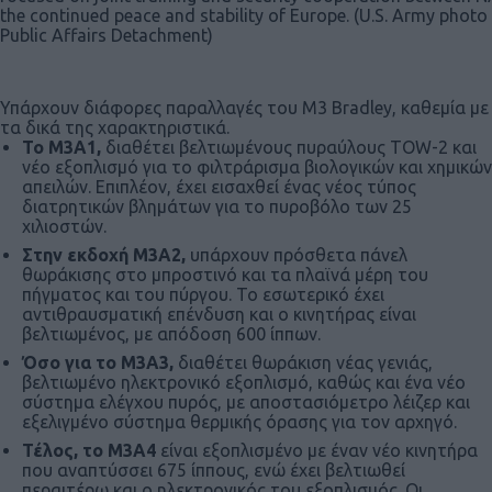
the continued peace and stability of Europe. (U.S. Army photo
Public Affairs Detachment)
Υπάρχουν διάφορες παραλλαγές του M3 Bradley, καθεμία με
τα δικά της χαρακτηριστικά.
Το M3A1,
διαθέτει βελτιωμένους πυραύλους TOW-2 και
νέο εξοπλισμό για το φιλτράρισμα βιολογικών και χημικών
απειλών. Επιπλέον, έχει εισαχθεί ένας νέος τύπος
διατρητικών βλημάτων για το πυροβόλο των 25
χιλιοστών.
Στην εκδοχή M3A2,
υπάρχουν πρόσθετα πάνελ
θωράκισης στο μπροστινό και τα πλαϊνά μέρη του
πήγματος και του πύργου. Το εσωτερικό έχει
αντιθραυσματική επένδυση και ο κινητήρας είναι
βελτιωμένος, με απόδοση 600 ίππων.
Όσο για το M3A3,
διαθέτει θωράκιση νέας γενιάς,
βελτιωμένο ηλεκτρονικό εξοπλισμό, καθώς και ένα νέο
σύστημα ελέγχου πυρός, με αποστασιόμετρο λέιζερ και
εξελιγμένο σύστημα θερμικής όρασης για τον αρχηγό.
Τέλος, το M3A4
είναι εξοπλισμένο με έναν νέο κινητήρα
που αναπτύσσει 675 ίππους, ενώ έχει βελτιωθεί
περαιτέρω και ο ηλεκτρονικός του εξοπλισμός. Οι