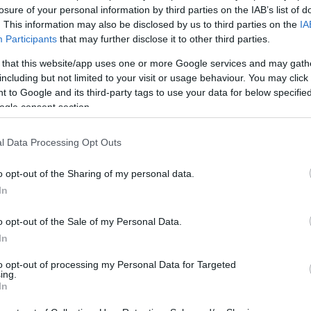
εγο του MH-60R, στο επίστεγο
.
losure of your personal information by third parties on the IAB’s list of
 Group SETIS: To Combat Management System των φρεγατ
. This information may also be disclosed by us to third parties on the
IA
τίες
Participants
that may further disclose it to other third parties.
α,
πάνω από το υπόστεγο θα τοποθετηθεί ένας εκτοξευτής
τάσταση επιπλέον συστημάτων
. Βέβαια, ίσως να χρειαστεί 
 that this website/app uses one or more Google services and may gath
ει αρκετό πεδίο. Το πρόβλημα που εμείς βλέπουμε, είναι πως 
including but not limited to your visit or usage behaviour. You may click 
θειας. Ήδη η σχεδίαση έχει “ζοριστεί” με τους 32 αντί των
 to Google and its third-party tags to use your data for below specifi
Άρα λύσεις π.χ. τοποθέτησης περισσότερων αντιπλοϊκών θα
ogle consent section.
OutOfTheBox: Φρεγάτα FDI HN με 50 ή 60 ASTER 30 και 10
ς,
η FDI HN έχει δυο μεγάλους χώρους δεξιά κι αριστερά
ο φουσκωτά σκάφη RHIB. Είναι κάτι που συνήθως δεν συζητεί
l Data Processing Opt Outs
ήκες.
 όμως οι τεχνολογίες αλλάζουν, οι προκλήσεις της εποχής το
εράσματα από την Ουκρανία
. Εκεί, όπως ξέρουν οι περισσό
o opt-out of the Sharing of my personal data.
α έννοια του όρου. Οι Ουκρανοί όμως σημείωσαν αρκετές ναυ
In
νοί την έχασαν τις πρώτες ώρες της εισβολής. Αυτό όμως δ
μοποιώντας πυραύλους Neptune, δυο τουλάχιστον κορβέτες μ
τα με μη επανδρωμένα επιφανείας (USV). Καθόλου άσχημα για
o opt-out of the Sale of my Personal Data.
layered Air Defence στις ελληνικές FDI HN. Υπάρχει τελ
In
στην Ουκρανία, μπορεί αυτή την εποχή να
έχουν γίνει διάση
ά είναι τα ρωσικά Lancet, που αποδίδουν ισχυρά πλήγμα
to opt-out of processing my Personal Data for Targeted
μβέλεια των Shahed, καθώς “φτάνει” μόλις τα 40 χιλιόμετρα. 
ing.
νούς, καθώς στις νίκες του περιλαμβάνονται πυροβόλα M-109
In
, το Lancet σε ικανούς αριθμούς θα μπορούσε να αλλάξει τη 
: Το ΠΝ έχει εδώ και 2 χρόνια φροντίσει για το πρόβλη