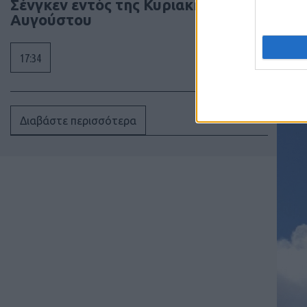
Σένγκεν εντός της Κυριακής, 9
κεφαλ
Αυγούστου
κατασ
πυραύ
Think
17:34
Επίσ
“ψηλά
προκα
Διαβάστε περισσότερα