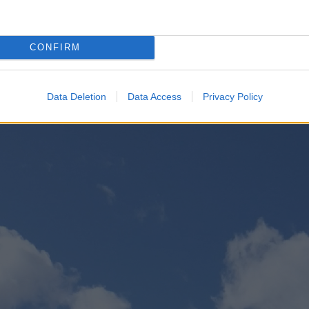
ή μάχης ενός Loitering Munition να είναι μικρή, της τάξης τ
τρέψει τη γέφυρα, το ραντάρ ενός πλοίου, ακόμη και να χτ
λων, ή το οργανικό ελικόπτερο.
CONFIRM
OutOfTheBox: Εξοπλισμός των νέων κορβετών με 2 x RA
ης
τα Loitering Munitions, αλλά και οι εκτοξευτές τους, έ
” πάνω στην FDI HN, πίσω από τον εκτοξευτή RAM, δεν θα δ
λούσε η τοποθέτηση ακόμη 8 αντιπλοϊκών πυραύλων στο ίδι
Data Deletion
Data Access
Privacy Policy