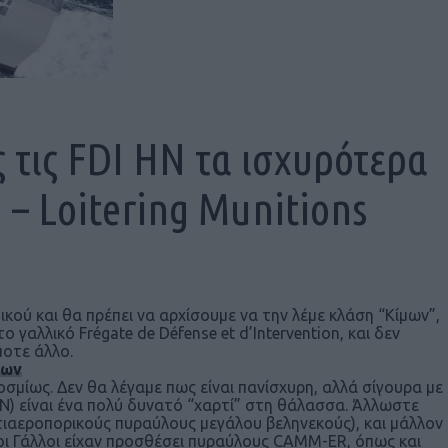
τις FDI HN τα ισχυρότερα
 – Loitering Munitions
ικού και θα πρέπει να αρχίσουμε να την λέμε κλάση “Κίμων”,
γαλλικό Frégate de Défense et d’Intervention, και δεν
ποτε άλλο.
χων
οσμίως. Δεν θα λέγαμε πως είναι πανίσχυρη, αλλά σίγουρα με
Ν) είναι ένα πολύ δυνατό “χαρτί” στη θάλασσα. Άλλωστε
αντιαεροπορικούς πυραύλους μεγάλου βεληνεκούς), και μάλλον
 οι Γάλλοι είχαν προσθέσει πυραύλους CAMM-ER, όπως και