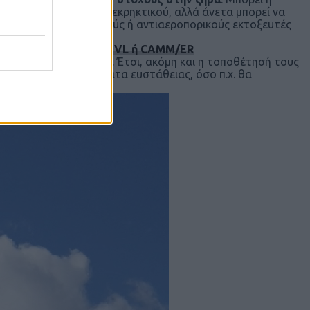
ων λίγων κιλών ισχυρού εκρηκτικού, αλλά άνετα μπορεί να
υπήσει τους αντιπλοϊκούς ή αντιαεροπορικούς εκτοξευτές
M, χωρίς ESSM, MICA VL ή CAMM/ER
χουν πολύ μικρό βάρος
. Έτσι, ακόμη και η τοποθέτησή τους
ημιουργήσει προβλήματα ευστάθειας, όσο π.χ. θα
ο σημείο.