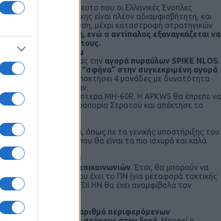
φορές
. Θεωρούμε απίστευτο που οι Ελληνικές Ένοπλες
 τους στο πεδίο της μάχης είναι πλέον αδιαμφισβήτητη, και
ών, από τακτική κρούση, μέχρι καταστροφή στρατηγικών
 δύσκολη, έως αδύνατη, ενώ ο αντίπαλος εξαναγκάζεται να
φθηνα στην παραγωγή τους.
ις κανονιοφόρους του
κατεύθυνση, επιλέγοντας την
αγορά πυραύλων SPIKE NLOS
.
αυτικού.
Το ΠΝ, μπήκε “σφήνα” στην συγκεκριμένη αγορά
Σ.
Δηλαδή το ΠΝ θα αποκτήσει 4 μονάδες με δυνατότητα
άδες απλά θα κρύβονταν.
έτες APKWS για τα ελικόπτερα MH-60R. H APKWS θα έπρεπε να
πιο μακρυά από την Αεροπορία Στρατού και απέκτησε το
omeo.
 munitions;
και διαφορετικά πλοία, όπως πχ τα γενικής υποστήριξης του
πάνω στις “Κίμων” που θα είναι τα πιο ισχυρά και καλά
 ένα LHD Mistral 140
 κορυφαία συστήματα επικοινωνιών
. Έτσι, θα μπορούν να
αλλά κι άλλα δίκτυα που έχει το ΠΝ (για μεταφορά τακτικής
αι η στοχοποίηση, η FDI HN θα έχει αναμφίβολα τον
.
θε στιγμή, έναν ικανό αριθμό περιφερόμενων
όλο, είτε σημαντικούς στόχους στην ξηρά
. Μπορεί η