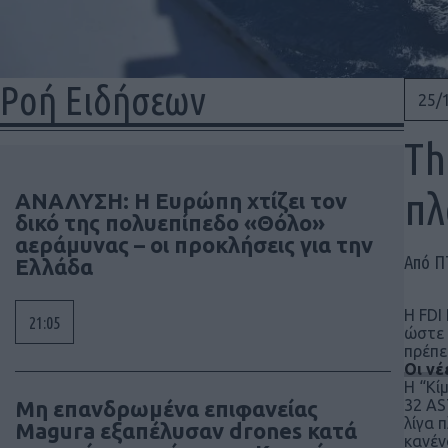
Ροή Ειδήσεων
25/
Th
πλ
ΑΝΑΛΥΣΗ: Η Ευρώπη χτίζει τον
δικό της πολυεπίπεδο «Θόλο»
αεράμυνας – οι προκλήσεις για την
Από 
Ελλάδα
H FDI
21:05
ώστε 
πρέπε
Οι ν
H “Kί
Μη επανδρωμένα επιφανείας
32 AS
λίγα 
Magura εξαπέλυσαν drones κατά
κανέν