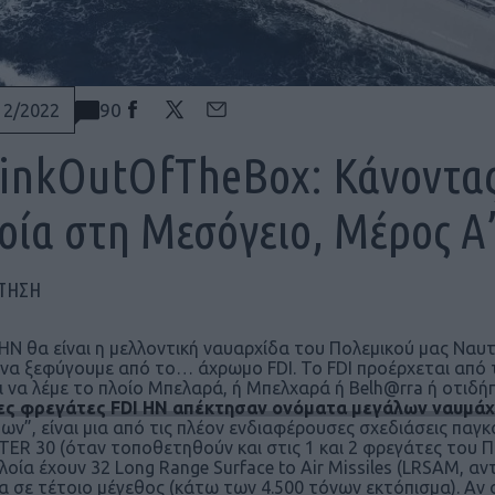
90
12/2022
inkOutOfTheBox: Κάνοντας 
οία στη Μεσόγειο, Μέρος Α’
ΠΤΗΣΗ
 HN θα είναι η μελλοντική ναυαρχίδα του Πολεμικού μας Ναυτ
να ξεφύγουμε από το… άχρωμο FDI. To FDI προέρχεται από το 
ι να λέμε το πλοίο Μπελαρά, ή Μπελχαρά ή Belh@rra ή οτιδή
έες φρεγάτες FDI HN απέκτησαν ονόματα μεγάλων ναυμά
μων”, είναι μια από τις πλέον ενδιαφέρουσες σχεδιάσεις παγκ
TER 30 (όταν τοποθετηθούν και στις 1 και 2 φρεγάτες του Π
πλοία έχουν 32 Long Range Surface to Air Missiles (LRSAM, 
α σε τέτοιο μέγεθος (κάτω των 4.500 τόνων εκτόπισμα). Αν