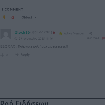
1
COMMENT
Oldest
Glock30
(@glock30)
Active Member
#650541
29 Ιανουαρίου 2025 18:46
ΕΞΩ ΟΛΟΙ. Παίρνετε μαθήματα ρεεεεεεεε!!!
Reply
0
Ροή Ειδήσεων