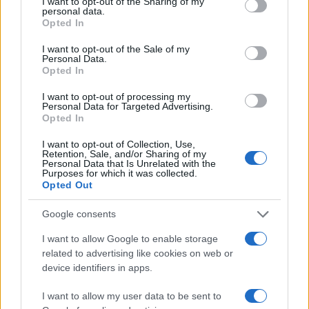
not limited to your visit or usage behaviour. You may click to
I want to opt-out of the Sharing of my
επιθέσεις τις χώρες του Κόλπου
personal data.
grant or deny consent to Google and its third-party tags to
Opted In
use your data for below specified purposes in below Google
consent section.
I want to opt-out of the Sale of my
14:20
Personal Data.
Opted In
I want to opt-out of processing my
Personal Data for Targeted Advertising.
ΣΑΝ ΣΗΜΕΡΑ – 7 Αυγούστου 626: Η
Opted In
Κωνσταντινούπολη σώζεται από
Αβάρους και Πέρσες
I want to opt-out of Collection, Use,
Retention, Sale, and/or Sharing of my
Personal Data that Is Unrelated with the
Purposes for which it was collected.
14:01
Opted Out
Google consents
«Στη φόρα» για πρώτη φορά
I want to allow Google to enable storage
βομβαρδιστικό H-6N με τον πυρηνικό
related to advertising like cookies on web or
βαλλιστικό πύραυλο JL-1 εν πτήσει –
device identifiers in apps.
Βίντεο
I want to allow my user data to be sent to