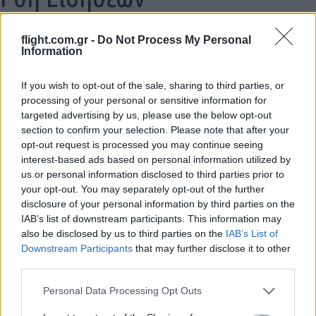
flight.com.gr -
Do Not Process My Personal
Information
ΣΑΝ ΣΗΜΕΡΑ – 7 Αυγούστου 322 π.Χ. :
Μάχη της Κραννώνας
If you wish to opt-out of the sale, sharing to third parties, or
processing of your personal or sensitive information for
targeted advertising by us, please use the below opt-out
16:01
section to confirm your selection. Please note that after your
opt-out request is processed you may continue seeing
interest-based ads based on personal information utilized by
us or personal information disclosed to third parties prior to
Βόρεια Κορέα: Νέα εκτόξευση
your opt-out. You may separately opt-out of the further
βαλλιστικού πυραύλου πριν από τις
disclosure of your personal information by third parties on the
ασκήσεις ΗΠΑ–Νότιας Κορέας
IAB’s list of downstream participants. This information may
also be disclosed by us to third parties on the
IAB’s List of
Downstream Participants
that may further disclose it to other
15:18
third parties.
Please note that this website/app uses one or more Google
Personal Data Processing Opt Outs
services and may gather and store information including but
Το Ιράν προειδοποιεί για μαζικές