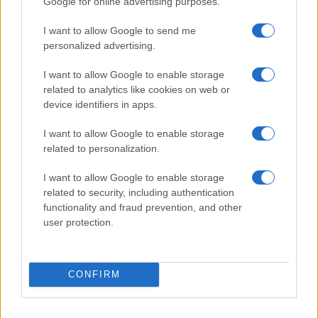
Google for online advertising purposes.
13:13
I want to allow Google to send me
personalized advertising.
Νέο αεροδρόμιο Ηρακλείου: Τον
I want to allow Google to enable storage
Νοέμβριο του 2028 η έναρξη
related to analytics like cookies on web or
device identifiers in apps.
λειτουργίας
I want to allow Google to enable storage
13:02
related to personalization.
I want to allow Google to enable storage
related to security, including authentication
To νέο ελικόπτερο NH90 Standard 2:
functionality and fraud prevention, and other
Ψηφιακή εξέλιξη για τις ειδικές δυνάμεις
user protection.
12:58
CONFIRM