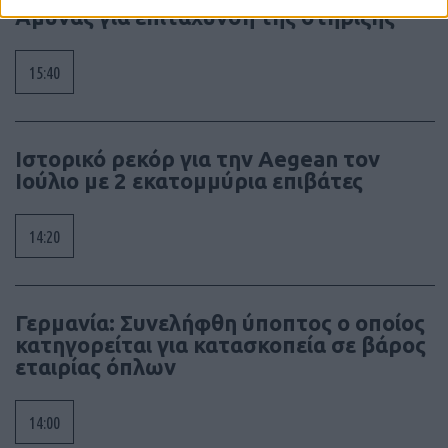
Άμυνας για επιτάχυνση της στήριξης
15:40
Ιστορικό ρεκόρ για την Aegean τον
Ιούλιο με 2 εκατομμύρια επιβάτες
14:20
Γερμανία: Συνελήφθη ύποπτος ο οποίος
κατηγορείται για κατασκοπεία σε βάρος
εταιρίας όπλων
14:00