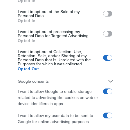
μαχητικό που… ξέχασε τους τροχούς
Opted In
use your data for below specified purposes in below Google
προσγείωσης
consent section.
I want to opt-out of the Sale of my
Personal Data.
Opted In
19:40
I want to opt-out of processing my
Personal Data for Targeted Advertising.
Opted In
Litening: Η Αμερικανική Αεροπορία
I want to opt-out of Collection, Use,
επενδύει σε ένα από τα πλέον
Retention, Sale, and/or Sharing of my
Personal Data that Is Unrelated with the
διαδεδομένα ατρακτίδια στοχοποίησης
Purposes for which it was collected.
Opted Out
19:20
Google consents
I want to allow Google to enable storage
related to advertising like cookies on web or
ΣΑΝ ΣΗΜΕΡΑ – 6 Αυγούστου 1777:
device identifiers in apps.
Μάχη του Oriskany, μια ήττα με
ινδιάνικο εμφύλιο
I want to allow my user data to be sent to
Google for online advertising purposes.