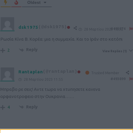
Oldest
dsk1975
(@dsk1975)
#493874
28 Μαρτίου 2023 10:32
Ρωσία Κίνα Β. Κορέα: μια η συμμαχία. Και το Ιράν στο κατόπι
Reply
2
View Replies
(1)
Rantaplan
(@rantaplan)
Trusted Member
#493899
28 Μαρτίου 2023 11:55
Μπραβο ρε σεις! Αντε τωρα να χτυπησετε κανενα
ορφανοτροφειο στην Ουκρανια……
Reply
4