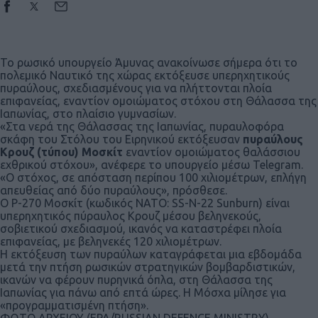
Το ρωσικό υπουργείο Άμυνας ανακοίνωσε σήμερα ότι το
πολεμικό Ναυτικό της χώρας εκτόξευσε υπερηχητικούς
πυραύλους, σχεδιασμένους για να πλήττονται πλοία
επιφανείας, εναντίον ομοιώματος στόχου στη Θάλασσα της
Ιαπωνίας, στο πλαίσιο γυμνασίων.
«Στα νερά της Θάλασσας της Ιαπωνίας, πυραυλοφόρα
σκάφη του Στόλου του Ειρηνικού εκτόξευσαν
πυραύλους
Κρουζ (τύπου) Μoσκίτ
εναντίον ομοιώματος θαλάσσιου
εχθρικού στόχου», ανέφερε το υπουργείο μέσω Telegram.
«Ο στόχος, σε απόσταση περίπου 100 χιλιομέτρων, επλήγη
απευθείας από δύο πυραύλους», πρόσθεσε.
Ο P-270 Μoσκίτ (κωδικός NATO: SS-N-22 Sunburn) είναι
υπερηχητικός πύραυλος Κρουζ μέσου βεληνεκούς,
σοβιετικού σχεδιασμού, ικανός να καταστρέφει πλοία
επιφανείας, με βεληνεκές 120 χιλιομέτρων.
Η εκτόξευση των πυραύλων καταγράφεται μια εβδομάδα
μετά την πτήση ρωσικών στρατηγικών βομβαρδιστικών,
ικανών να φέρουν πυρηνικά όπλα, στη Θάλασσα της
Ιαπωνίας για πάνω από επτά ώρες. Η Μόσχα μίλησε για
«προγραμματισμένη πτήση».
ΦΩΤΟ ΑΡΧΕΙΟΥ (EPA/RUSSIAN DEFENCE MINISTRY)