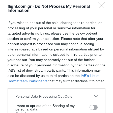
flight.com.gr -
Do Not Process My Personal
Information
If you wish to opt-out of the sale, sharing to third parties, or
Ροή Ειδήσεων
processing of your personal or sensitive information for
targeted advertising by us, please use the below opt-out
section to confirm your selection. Please note that after your
opt-out request is processed you may continue seeing
interest-based ads based on personal information utilized by
us or personal information disclosed to third parties prior to
ΣΑΝ ΣΗΜΕΡΑ – 6 Αυγούστου 1870:
your opt-out. You may separately opt-out of the further
Μάχες του Spicheren και του Wörth, ο
disclosure of your personal information by third parties on the
γερμανικός στρατός διαλύει τους
IAB’s list of downstream participants. This information may
Γάλλους
also be disclosed by us to third parties on the
IAB’s List of
Downstream Participants
that may further disclose it to other
third parties.
20:01
Please note that this website/app uses one or more Google
Personal Data Processing Opt Outs
services and may gather and store information including but
not limited to your visit or usage behaviour. You may click to
I want to opt-out of the Sharing of my
SNCASE SE.5000 Baroudeur: το γαλλικό
personal data.
grant or deny consent to Google and its third-party tags to