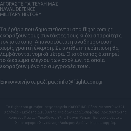
ΑΓΟΡΑΣΤΕ ΤΑ ΤΕΥΧΗ ΜΑΣ
NAVAL DEFENCE
MILITARY HISTORY
Τα άρθρα που δημοσιεύονται στο flight.com.gr
εκφράζουν τους συντάκτες τους κι όχι απαραίτητα
τον ιστότοπο. Απαγορεύεται η αναδημοσίευση
χωρίς γραπτή έγκριση. Σε αντίθετη περίπτωση θα
λαμβάνονται νομικά μέτρα. Ο ιστότοπος διατηρεί
το δικαίωμα ελέγχου των σχολίων, τα οποία
εκφράζουν μόνο το συγγραφέα τους.
Επικοινωνήστε μαζί μας:
info@flight.com.gr
Το flight.com.gr ανήκει στην εταιρεία ΙΚΑΡΟΣ ΙΚΕ. Έδρα: Μεσογείων 321,
Χαλάνδρι · Εκδότης-Διευθυντής: Φαίδων Καραϊωσηφίδης · Αρχισυντάκτης:
Χρήστος Κτενάς · Υπεύθυνος Ύλης: Γιάννης Ρέκκας · Εμπορικά θέματα:
Χριστόφορος Χαντιώνας · Διοίκηση: Αριάδνη Καραϊωσηφίδη.