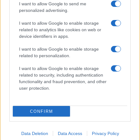
18:01
I want to allow Google to send me
personalized advertising.
I want to allow Google to enable storage
“Τυφλό” το ιρλανδικό κυβερνητικό
related to analytics like cookies on web or
αεροσκάφος ή μια ακόμη ρήξη με το
device identifiers in apps.
Ισραήλ;
I want to allow Google to enable storage
related to personalization.
17:40
I want to allow Google to enable storage
related to security, including authentication
functionality and fraud prevention, and other
Μόναχο: Ισόβια στον 25χρονο Αφγανό
user protection.
για τη φονική επίθεση σε διαδήλωση
16:30
CONFIRM
Data Deletion
Data Access
Privacy Policy
Στην Ουκρανία ο Βρετανός υπουργός