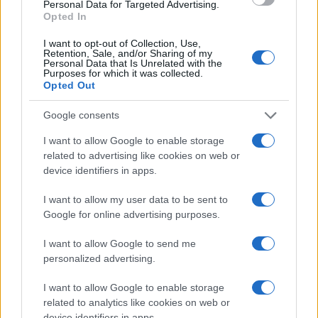
Personal Data for Targeted Advertising.
Opted In
I want to opt-out of Collection, Use,
Ο Πούτιν κάνει ανασχηματισμό των
Retention, Sale, and/or Sharing of my
Personal Data that Is Unrelated with the
Στρατηγών του λόγω Ουκρανίας
Purposes for which it was collected.
Opted Out
17:00
Google consents
I want to allow Google to enable storage
related to advertising like cookies on web or
ΣΑΝ ΣΗΜΕΡΑ – 7 Αυγούστου 322 π.Χ. :
device identifiers in apps.
Μάχη της Κραννώνας
I want to allow my user data to be sent to
Google for online advertising purposes.
16:01
I want to allow Google to send me
personalized advertising.
Βόρεια Κορέα: Νέα εκτόξευση
I want to allow Google to enable storage
βαλλιστικού πυραύλου πριν από τις
related to analytics like cookies on web or
ασκήσεις ΗΠΑ–Νότιας Κορέας
device identifiers in apps.