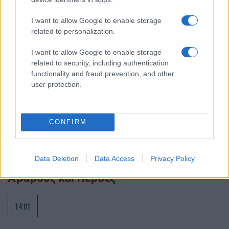
I want to allow Google to enable storage
15:18
related to personalization.
I want to allow Google to enable storage
related to security, including authentication
Το Ιράν προειδοποιεί για μαζικές
functionality and fraud prevention, and other
επιθέσεις τις χώρες του Κόλπου
user protection.
14:20
CONFIRM
ΣΑΝ ΣΗΜΕΡΑ – 7 Αυγούστου 626: Η
Data Deletion
Data Access
Privacy Policy
Κωνσταντινούπολη σώζεται από
Αβάρους και Πέρσες
14:01