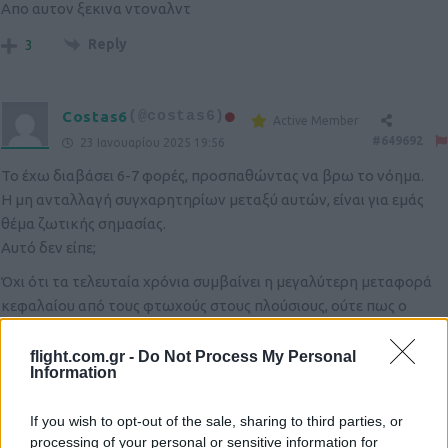
Απο αυτον ξεκινα ντοναλντ
Reply
3
Costas6
(@costas6)
Active Member
#649692
23 Ιανουαρίου 2025 19:56
Το έχω διαβάσει 6-7 φορές, προσπαθώντας να βρω το νόημα.
Η μη ανταλλαγή συγχαρητηρίων μεταξύ αυτών, είναι για εμάς
θέμα ζωτικής σημασίας.
Αυτό δεν είπε;
Όχι ότι τα τελευταία χρόνια συμβαίνει η μεγαλύτερη μεταφορά
κεφαλαίου από τους φτωχούς στους πλούσιους, ούτε πως ο
μέσος Ευρωπαίος ceo εισπράττει 110 φορές περισσότερα από
τον ευρωπαίο υπάλληλο, ούτε καν πως η Ευρώπη είναι υπό
flight.com.gr -
Do Not Process My Personal
Information
διάλυση.
Όχι, εμείς ζούμε για να μην δώσει συγχαρητήρια ο Κιμ κι ο Σι στον
If you wish to opt-out of the sale, sharing to third parties, or
Πούτιν.
processing of your personal or sensitive information for