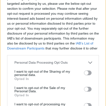
Δείτε τώρα τικτοκ για ένα μήνα ακόμα.
targeted advertising by us, please use the below opt-out
section to confirm your selection. Please note that after your
Reply
1
opt-out request is processed you may continue seeing
interest-based ads based on personal information utilized by
us or personal information disclosed to third parties prior to
your opt-out. You may separately opt-out of the further
disclosure of your personal information by third parties on the
IAB’s list of downstream participants. This information may
also be disclosed by us to third parties on the
IAB’s List of
Downstream Participants
that may further disclose it to other
third parties.
Ροή Ειδήσεων
Please note that this website/app uses one or more Google
Personal Data Processing Opt Outs
services and may gather and store information including but
not limited to your visit or usage behaviour. You may click to
I want to opt-out of the Sharing of my
personal data.
grant or deny consent to Google and its third-party tags to
Opted In
use your data for below specified purposes in below Google
Γαλλία-Ινδία: Τελική πρόταση για τη
consent section.
I want to opt-out of the Sale of my
διακρατική συμφωνία των 114 Rafale
Personal Data.
Opted In
17:10
I want to opt-out of processing my