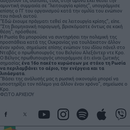
αυξήσουν τις δαπάνες τους στην άμυνα έχει θέσει την
αμυντική συμμαχία σε “λειτουργία κρίσης”, υπογράμμισε
επίσης ο ΓΓ του οργανισμού κατά την ομιλία του ενώπιον
του πάνελ αυτού.
“Εδώ έχουμε πράγματι τεθεί σε λειτουργία κρίσης”, είπε.
“Στη βιομηχανική παραγωγή, βρισκόμαστε όντως σε κακή
θέση”, πρόσθεσε.
Η Ρωσία θα μπορούσε να συντηρήσει την πολεμική της
προσπάθεια κατά της Ουκρανίας για τουλάχιστον άλλον
έναν χρόνο, σημείωσε επίσης ενώπιον του ιδίου πάνελ στο
Νταβός ο πρωθυπουργός του Βελγίου Αλεξάντερ ντε Κρο.
Ο Βέλγος πρωθυπουργός υπογράμμισε ότι είναι ζωτικής
σημασίας
ένα 16ο πακέτο κυρώσεων με στόχο τη Ρωσία
να περιλαμβάνει το αέριο, την ενέργεια και τα
λιπάσματα
.
“Βάσει της ανάλυσής μας η ρωσική οικονομία μπορεί να
υποστηρίξει τον πόλεμο για άλλον έναν χρόνο”, σημείωσε ο
Κρο.
ΦΩΤΟ ΑΡΧΕΙΟΥ