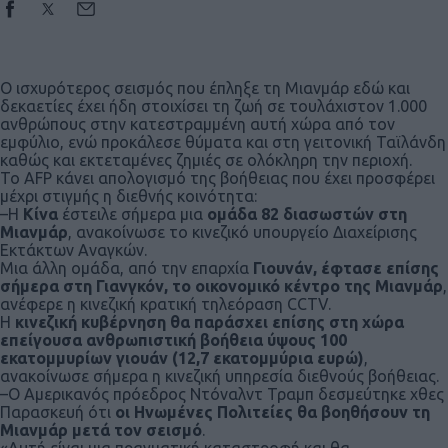
Ο ισχυρότερος σεισμός που έπληξε τη Μιανμάρ εδώ και
δεκαετίες έχει ήδη στοιχίσει τη ζωή σε τουλάχιστον 1.000
ανθρώπους στην κατεστραμμένη αυτή χώρα από τον
εμφύλιο, ενώ προκάλεσε θύματα και στη γειτονική Ταϊλάνδη
καθώς και εκτεταμένες ζημιές σε ολόκληρη την περιοχή.
Το AFP κάνει απολογισμό της βοήθειας που έχει προσφέρει
μέχρι στιγμής η διεθνής κοινότητα:
–Η
Κίνα
έστειλε σήμερα μια
ομάδα 82 διασωστών στη
Μιανμάρ
, ανακοίνωσε το κινεζικό υπουργείο Διαχείρισης
Εκτάκτων Αναγκών.
Μια άλλη ομάδα, από την επαρχία
Γιουνάν, έφτασε επίσης
σήμερα στη Γιανγκόν, το οικονομικό κέντρο της Μιανμάρ
,
ανέφερε η κινεζική κρατική τηλεόραση CCTV.
Η
κινεζική κυβέρνηση θα παράσχει επίσης στη χώρα
επείγουσα ανθρωπιστική βοήθεια ύψους 100
εκατομμυρίων γιουάν (12,7 εκατομμύρια ευρώ)
,
ανακοίνωσε σήμερα η κινεζική υπηρεσία διεθνούς βοήθειας.
–Ο Αμερικανός πρόεδρος Ντόναλντ Τραμπ δεσμεύτηκε χθες
Παρασκευή ότι
οι Ηνωμένες Πολιτείες θα βοηθήσουν τη
Μιανμάρ μετά τον σεισμό
.
«Αυτή είναι μια πραγματική καταστροφή και θα