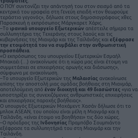
τραυματίες
.
Ο ΠΟΥ συντονίζει την απάντησή του στον σεισμό από τα
κεντρικά του γραφεία στη Γενεύη επειδή «τον θεωρούμε
τεράστιο γεγονός», δήλωσε στους δημοσιογράφους χθες
Παρασκευή η εκπρόσωπος Μάργκαρετ Χάρις.
–Το
ιρανικό υπουργείο Εξωτερικών
απέστειλε σήμερα τα
συλλυπητήρια της Τεχεράνης στους λαούς και τις
κυβερνήσεις της Μιανμάρ και της Ταϊλάνδης και
εξέφρασε
την ετοιμότητά του να συμβάλει στην ανθρωπιστική
προσπάθεια
.
«Ο εκπρόσωπος του υπουργείου Εξωτερικών Εσμαήλ
Μπακαέι (…) ανακοίνωσε ότι η χώρα μας είναι έτοιμη να
συμμετάσχει σε επιχειρήσεις αρωγής και διάσωσης»,
σύμφωνα με ανακοίνωση.
–Το υπουργείο Εξωτερικών της
Μαλαισίας
ανακοίνωσε
επίσης την αποστολή μιας ομάδας βοήθειας στη Μιανμάρ,
αποτελούμενη από
έναν διοικητή και 49 διασώστες
«για να
υποστηρίξει τις συνεχιζόμενες ανθρωπιστικές επιχειρήσεις
και επιχειρήσεις παροχής βοήθειας».
Ο υπουργός Εξωτερικών Μοχάμεντ Χασάν δήλωσε ότι το
μπλοκ ASEAN, του οποίου είναι μέλη η Μιανμάρ και η
Ταϊλάνδη, «είναι έτοιμο να βοηθήσει» τις δύο χώρες.
–Ο πρόεδρος της
Ινδονησίας
Πραμπόβο Σουμπιάντο
εξέφρασε τα συλλυπητήριά του στη Μιανμάρ και την
Ταϊλάνδη.