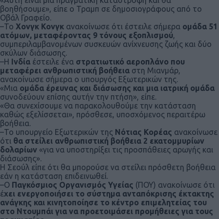
βοηθήσουμε», είπε ο Τραμπ σε δημοσιογράφους από το
Οβάλ Γραφείο.
–Το
Χονγκ Κονγκ
ανακοίνωσε ότι έστειλε σήμερα
ομάδα 51
ατόμων, μεταφέροντας 9 τόνους εξοπλισμού
,
συμπεριλαμβανομένων συσκευών ανίχνευσης ζωής και δύο
σκύλων διάσωσης.
–Η
Ινδία
έστειλε ένα
στρατιωτικό αεροπλάνο που
μεταφέρει ανθρωπιστική βοήθεια
στη Μιανμάρ,
ανακοίνωσε σήμερα ο υπουργός Εξωτερικών της.
«Μια
ομάδα έρευνας και διάσωσης και μια ιατρική ομάδα
συνοδεύουν επίσης αυτήν την πτήση», είπε.
«Θα συνεχίσουμε να παρακολουθούμε την κατάσταση
καθώς εξελίσσεται», πρόσθεσε, υποσχόμενος περαιτέρω
βοήθεια.
–Το υπουργείο Εξωτερικών της
Νότιας Κορέας
ανακοίνωσε
ότι
θα στείλει ανθρωπιστική βοήθεια 2 εκατομμυρίων
δολαρίων
«για να υποστηρίξει τις προσπάθειες αρωγής και
διάσωσης».
Η Σεούλ είπε ότι θα μπορούσε να στείλει πρόσθετη βοήθεια
εάν η κατάσταση επιδεινωθεί.
–Ο
Παγκόσμιος Οργανισμός Υγείας
(ΠΟΥ) ανακοίνωσε ότι
έ
χει ενεργοποιήσει το σύστημα ανταπόκρισης έκτακτης
ανάγκης και κινητοποίησε το κέντρο επιμελητείας του
στο Ντουμπάι για να προετοιμάσει προμήθειες για τους