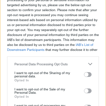
processing of your personal or sensitive information for
Please login to comment
targeted advertising by us, please use the below opt-out
section to confirm your selection. Please note that after your
opt-out request is processed you may continue seeing
0
COMMENTS
interest-based ads based on personal information utilized by
us or personal information disclosed to third parties prior to
your opt-out. You may separately opt-out of the further
disclosure of your personal information by third parties on the
IAB’s list of downstream participants. This information may
also be disclosed by us to third parties on the
IAB’s List of
Downstream Participants
that may further disclose it to other
third parties.
Ροή Ειδήσεων
Please note that this website/app uses one or more Google
Personal Data Processing Opt Outs
services and may gather and store information including but
not limited to your visit or usage behaviour. You may click to
I want to opt-out of the Sharing of my
personal data.
grant or deny consent to Google and its third-party tags to
Opted In
use your data for below specified purposes in below Google
Γαλλία-Ινδία: Τελική πρόταση για τη
consent section.
I want to opt-out of the Sale of my
διακρατική συμφωνία των 114 Rafale
Personal Data.
Opted In
I want to opt-out of processing my