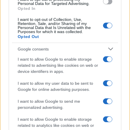
17:10
Personal Data for Targeted Advertising.
Opted In
I want to opt-out of Collection, Use,
Retention, Sale, and/or Sharing of my
Ο Πούτιν κάνει ανασχηματισμό των
Personal Data that Is Unrelated with the
Στρατηγών του λόγω Ουκρανίας
Purposes for which it was collected.
Opted Out
17:00
Google consents
I want to allow Google to enable storage
related to advertising like cookies on web or
device identifiers in apps.
ΣΑΝ ΣΗΜΕΡΑ – 7 Αυγούστου 322 π.Χ. :
Μάχη της Κραννώνας
I want to allow my user data to be sent to
Google for online advertising purposes.
16:01
I want to allow Google to send me
personalized advertising.
Βόρεια Κορέα: Νέα εκτόξευση
I want to allow Google to enable storage
related to analytics like cookies on web or
βαλλιστικού πυραύλου πριν από τις