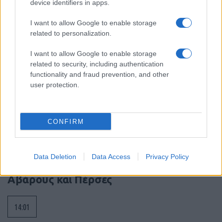
device identifiers in apps.
ασκήσεις ΗΠΑ–Νότιας Κορέας
I want to allow Google to enable storage
15:18
related to personalization.
I want to allow Google to enable storage
related to security, including authentication
Το Ιράν προειδοποιεί για μαζικές
functionality and fraud prevention, and other
επιθέσεις τις χώρες του Κόλπου
user protection.
14:20
CONFIRM
ΣΑΝ ΣΗΜΕΡΑ – 7 Αυγούστου 626: Η
Data Deletion
Data Access
Privacy Policy
Κωνσταντινούπολη σώζεται από
Αβάρους και Πέρσες
14:01