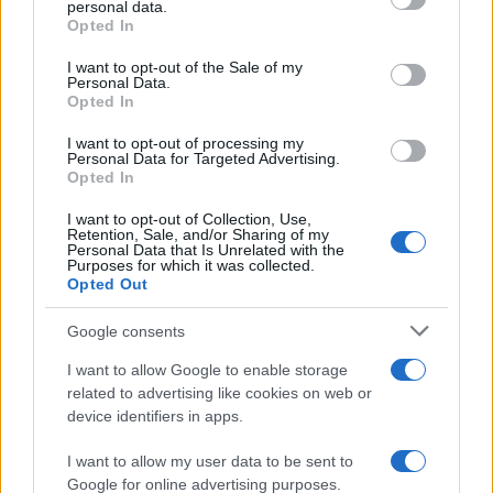
personal data.
ΣΑΝ ΣΗΜΕΡΑ – 26 Ιουλίου/7 Αυγούστου
grant or deny consent to Google and its third-party tags to
Opted In
use your data for below specified purposes in below Google
1822: Μάχη των Δερβενακίων, ο
consent section.
Κολοκοτρώνης συντρίβει τον Δράμαλη
I want to opt-out of the Sale of my
Personal Data.
Opted In
20:01
I want to opt-out of processing my
Personal Data for Targeted Advertising.
Opted In
H Saab πάει για διπλασιασμό της
I want to opt-out of Collection, Use,
Retention, Sale, and/or Sharing of my
παραγωγής των Gripen
Personal Data that Is Unrelated with the
Purposes for which it was collected.
Opted Out
19:20
Google consents
I want to allow Google to enable storage
related to advertising like cookies on web or
ΕΞΕΛΙΞΗ: H Τουρκία στέλνει όλους τους
device identifiers in apps.
εκτοξευτές της MLRS και τους
πυραύλους ATACMS στην Ουκρανία
I want to allow my user data to be sent to
Google for online advertising purposes.