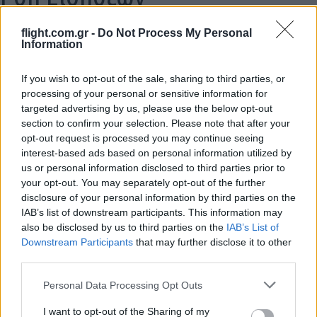
flight.com.gr -
Do Not Process My Personal
Information
ΑΝΑΛΥΣΗ: Η Ευρώπη χτίζει τον δικό
της πολυεπίπεδο «Θόλο» αεράμυνας – οι
If you wish to opt-out of the sale, sharing to third parties, or
processing of your personal or sensitive information for
προκλήσεις για την Ελλάδα
targeted advertising by us, please use the below opt-out
section to confirm your selection. Please note that after your
21:05
opt-out request is processed you may continue seeing
interest-based ads based on personal information utilized by
us or personal information disclosed to third parties prior to
your opt-out. You may separately opt-out of the further
Μη επανδρωμένα επιφανείας Magura
disclosure of your personal information by third parties on the
εξαπέλυσαν drones κατά ρωσικών
IAB’s list of downstream participants. This information may
ραντάρ στην Κριμαία – βίντεο
also be disclosed by us to third parties on the
IAB’s List of
Downstream Participants
that may further disclose it to other
third parties.
20:20
Please note that this website/app uses one or more Google
Personal Data Processing Opt Outs
services and may gather and store information including but
not limited to your visit or usage behaviour. You may click to
I want to opt-out of the Sharing of my