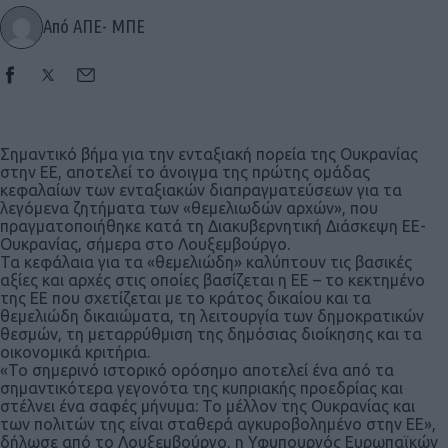
Από ΑΠΕ- ΜΠΕ
Σημαντικό βήμα για την ενταξιακή πορεία της Ουκρανίας
στην ΕΕ, αποτελεί το άνοιγμα της πρώτης ομάδας
κεφαλαίων των ενταξιακών διαπραγματεύσεων για τα
λεγόμενα ζητήματα των «θεμελιωδών αρχών», που
πραγματοποιήθηκε κατά τη Διακυβερνητική Διάσκεψη ΕΕ-
Ουκρανίας, σήμερα στο Λουξεμβούργο.
Τα κεφάλαια για τα «θεμελιώδη» καλύπτουν τις βασικές
αξίες και αρχές στις οποίες βασίζεται η ΕΕ – το κεκτημένο
της ΕΕ που σχετίζεται με το κράτος δικαίου και τα
θεμελιώδη δικαιώματα, τη λειτουργία των δημοκρατικών
θεσμών, τη μεταρρύθμιση της δημόσιας διοίκησης και τα
οικονομικά κριτήρια.
«Το σημερινό ιστορικό ορόσημο αποτελεί ένα από τα
σημαντικότερα γεγονότα της κυπριακής προεδρίας και
στέλνει ένα σαφές μήνυμα: Το μέλλον της Ουκρανίας και
των πολιτών της είναι σταθερά αγκυροβολημένο στην ΕΕ»,
δήλωσε από το Λουξεμβούργο, η Υφυπουργός Ευρωπαϊκών