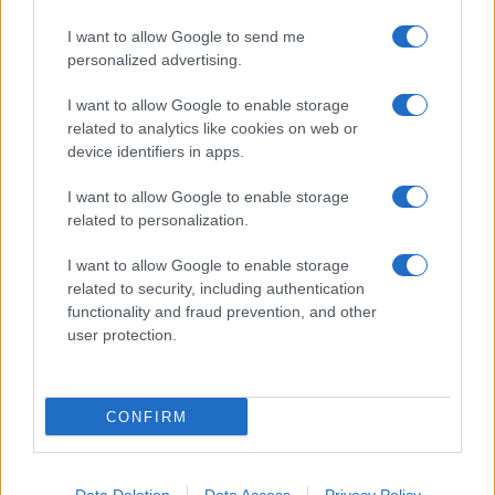
19:05
I want to allow Google to send me
personalized advertising.
I want to allow Google to enable storage
Και η Lufthansa απορρίπτει τα πρώτα
related to analytics like cookies on web or
Boeing 777-9 – Νέος πονοκέφαλος για
device identifiers in apps.
την αμερικανική εταιρεία
I want to allow Google to enable storage
related to personalization.
18:40
I want to allow Google to enable storage
related to security, including authentication
functionality and fraud prevention, and other
Drakon: το μεγαλύτερο υποβρύχιο που
user protection.
ναυπηγήθηκε στη Γερμανία παραδίδεται
στο Ισραήλ
CONFIRM
18:40