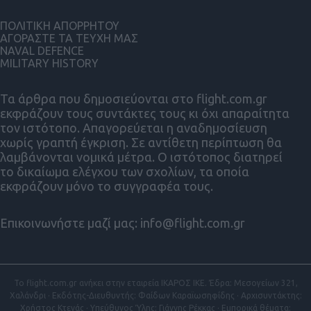
ΠΟΛΙΤΙΚΗ ΑΠΟΡΡΗΤΟΥ
ΑΓΟΡΑΣΤΕ ΤΑ ΤΕΥΧΗ ΜΑΣ
NAVAL DEFENCE
MILITARY HISTORY
Τα άρθρα που δημοσιεύονται στο flight.com.gr
εκφράζουν τους συντάκτες τους κι όχι απαραίτητα
τον ιστότοπο. Απαγορεύεται η αναδημοσίευση
χωρίς γραπτή έγκριση. Σε αντίθετη περίπτωση θα
λαμβάνονται νομικά μέτρα. Ο ιστότοπος διατηρεί
το δικαίωμα ελέγχου των σχολίων, τα οποία
εκφράζουν μόνο το συγγραφέα τους.
Επικοινωνήστε μαζί μας:
info@flight.com.gr
Το flight.com.gr ανήκει στην εταιρεία ΙΚΑΡΟΣ ΙΚΕ. Έδρα: Μεσογείων 321,
Χαλάνδρι · Εκδότης-Διευθυντής: Φαίδων Καραϊωσηφίδης · Αρχισυντάκτης:
Χρήστος Κτενάς · Υπεύθυνος Ύλης: Γιάννης Ρέκκας · Εμπορικά θέματα: