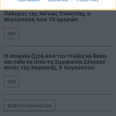
Data Deletion
Data Access
Privacy Policy
ΣΑΝ ΣΗΜΕΡΑ – 7 Αυγούστου 2008: Ο
Πόλεμος της Νότιας Οσσετίας, η
σύγκρουση των 10 ημερών
18:01
Η Ισπανία ζητά από την Ιταλία να θέσει
και πάλι σε ισχύ τη Συμφωνία Σένγκεν
εντός της Κυριακής, 9 Αυγούστου
17:34
Διαβάστε περισσότερα