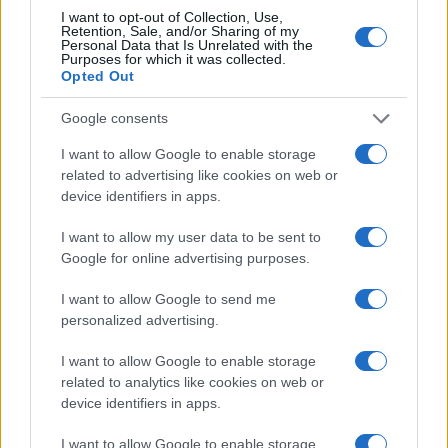
20:20
I want to opt-out of Collection, Use,
Retention, Sale, and/or Sharing of my
Personal Data that Is Unrelated with the
Purposes for which it was collected.
Opted Out
ΣΑΝ ΣΗΜΕΡΑ – 26 Ιουλίου/7 Αυγούστου
1822: Μάχη των Δερβενακίων, ο
Google consents
Κολοκοτρώνης συντρίβει τον Δράμαλη
I want to allow Google to enable storage
related to advertising like cookies on web or
device identifiers in apps.
20:01
I want to allow my user data to be sent to
Google for online advertising purposes.
H Saab πάει για διπλασιασμό της
I want to allow Google to send me
παραγωγής των Gripen
personalized advertising.
I want to allow Google to enable storage
19:20
related to analytics like cookies on web or
device identifiers in apps.
I want to allow Google to enable storage