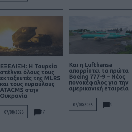
Και η Lufthansa
ΕΞΕΛΙΞΗ: H Τουρκία
απορρίπτει τα πρώτα
στέλνει όλους τους
Boeing 777-9 – Νέος
εκτοξευτές της MLRS
πονοκέφαλος για την
και τους πυραύλους
αμερικανική εταιρεία
ATACMS στην
Ουκρανία
4
07/08/2026
17
07/08/2026