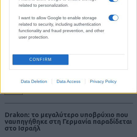
ΕΞΕΛΙΞΗ: H Τουρκία στέλνει όλους τους
related to personalization.
εκτοξευτές της MLRS και τους
πυραύλους ATACMS στην Ουκρανία
I want to allow Google to enable storage
related to security, including authentication
functionality and fraud prevention, and other
19:05
user protection.
Και η Lufthansa απορρίπτει τα πρώτα
CONFIRM
Boeing 777-9 – Νέος πονοκέφαλος για
την αμερικανική εταιρεία
Data Deletion
Data Access
Privacy Policy
18:40
Drakon: το μεγαλύτερο υποβρύχιο που
ναυπηγήθηκε στη Γερμανία παραδίδεται
στο Ισραήλ