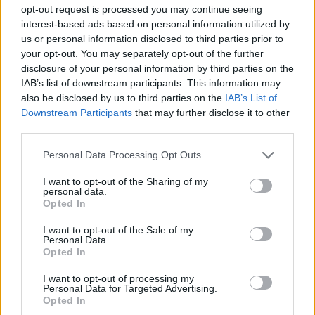
opt-out request is processed you may continue seeing
interest-based ads based on personal information utilized by
us or personal information disclosed to third parties prior to
Ροή Ειδήσεων
your opt-out. You may separately opt-out of the further
disclosure of your personal information by third parties on the
IAB’s list of downstream participants. This information may
also be disclosed by us to third parties on the
IAB’s List of
Downstream Participants
that may further disclose it to other
ΑΝΑΛΥΣΗ: Η Ευρώπη χτίζει τον δικό
third parties.
της πολυεπίπεδο «Θόλο» αεράμυνας – οι
Please note that this website/app uses one or more Google
προκλήσεις για την Ελλάδα
Personal Data Processing Opt Outs
services and may gather and store information including but
not limited to your visit or usage behaviour. You may click to
I want to opt-out of the Sharing of my
personal data.
21:05
grant or deny consent to Google and its third-party tags to
Opted In
use your data for below specified purposes in below Google
consent section.
I want to opt-out of the Sale of my
Personal Data.
Opted In
Μη επανδρωμένα επιφανείας Magura
εξαπέλυσαν drones κατά ρωσικών
I want to opt-out of processing my
ραντάρ στην Κριμαία – βίντεο
Personal Data for Targeted Advertising.
Opted In