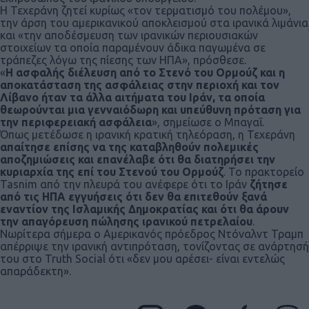
Η Τεχεράνη ζητεί κυρίως «τον τερματισμό του πολέμου»,
την άρση του αμερικανικού αποκλεισμού στα ιρανικά λιμάνια
και «την αποδέσμευση των ιρανικών περιουσιακών
στοιχείων τα οποία παραμένουν άδικα παγωμένα σε
τράπεζες λόγω της πίεσης των ΗΠΑ», πρόσθεσε.
«
Η ασφαλής διέλευση από το Στενό του Ορμούζ και η
αποκατάσταση της ασφάλειας στην περιοχή και τον
Λίβανο ήταν τα άλλα αιτήματα του Ιράν, τα οποία
θεωρούνται μια γενναιόδωρη και υπεύθυνη πρόταση για
την περιφερειακή ασφάλεια
», σημείωσε ο Μπαγαΐ.
Όπως μετέδωσε η ιρανική κρατική τηλεόραση, η Τεχεράνη
απαίτησε επίσης να της καταβληθούν πολεμικές
αποζημιώσεις και επανέλαβε ότι θα διατηρήσει την
κυριαρχία της επί του Στενού του Ορμούζ
. Το πρακτορείο
Tasnim από την πλευρά του ανέφερε ότι το Ιράν
ζήτησε
από τις ΗΠΑ εγγυήσεις ότι δεν θα επιτεθούν ξανά
εναντίον της Ισλαμικής Δημοκρατίας και ότι θα άρουν
την απαγόρευση πώλησης ιρανικού πετρελαίου
.
Νωρίτερα σήμερα ο Αμερικανός πρόεδρος Ντόναλντ Τραμπ
απέρριψε την ιρανική αντιπρόταση, τονίζοντας σε ανάρτησή
του στο Truth Social ότι «δεν μου αρέσει- είναι εντελώς
απαράδεκτη».