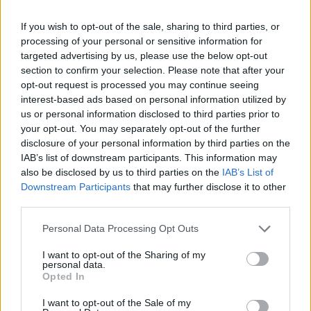
If you wish to opt-out of the sale, sharing to third parties, or
processing of your personal or sensitive information for
targeted advertising by us, please use the below opt-out
section to confirm your selection. Please note that after your
Ροή Ειδήσεων
opt-out request is processed you may continue seeing
interest-based ads based on personal information utilized by
us or personal information disclosed to third parties prior to
your opt-out. You may separately opt-out of the further
disclosure of your personal information by third parties on the
Ο Οδυσσέας ταξίδευε με πλοίο των
IAB’s list of downstream participants. This information may
Βίκινγκς; Η επιλογή του Νόλαν και η
also be disclosed by us to third parties on the
IAB’s List of
πραγματική μυκηναϊκή ναυπηγική
Downstream Participants
that may further disclose it to other
third parties.
13:30
Please note that this website/app uses one or more Google
Personal Data Processing Opt Outs
services and may gather and store information including but
not limited to your visit or usage behaviour. You may click to
I want to opt-out of the Sharing of my
personal data.
grant or deny consent to Google and its third-party tags to
Opted In
Σαουδική Αραβία: ανάλωσε το 86% των
use your data for below specified purposes in below Google
πυραύλων Patriot PAC-3 μέσα σε 38
consent section.
I want to opt-out of the Sale of my