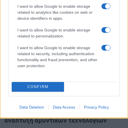
I want to allow Google to enable storage
Rheinmetall–Lockheed Martin:
related to analytics like cookies on web or
Ευρωπαϊκή παραγωγή ATACMS
device identifiers in apps.
10:55
I want to allow Google to enable storage
related to personalization.
I want to allow Google to enable storage
Οι ΗΠΑ θα προσφέρουν βοήθεια 1 δις
related to security, including authentication
δολαρίων στη νέα κυβέρνηση της
functionality and fraud prevention, and other
user protection.
Κολομβίας
10:35
CONFIRM
EFA Group: Στρατηγική επένδυση στην
Data Deletion
Data Access
Privacy Policy
κυπριακή Fractal με στόχο την
ανάπτυξη αμυντικών τεχνολογιών