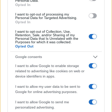
ημέρες
Personal Data.
Opted In
I want to opt-out of processing my
13:13
Personal Data for Targeted Advertising.
Opted In
I want to opt-out of Collection, Use,
Retention, Sale, and/or Sharing of my
Τρεις νεκροί, ανάμεσά τους ένα μικρό
Personal Data that Is Unrelated with the
παιδί, από ρωσική επίθεση στο Κίεβο
Purposes for which it was collected.
Opted Out
12:55
Google consents
I want to allow Google to enable storage
related to advertising like cookies on web or
device identifiers in apps.
745 εκατ. δολάρια στη Raytheon για SM-
3 Block IIA
I want to allow my user data to be sent to
Google for online advertising purposes.
12:37
I want to allow Google to send me
personalized advertising.