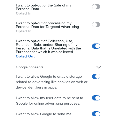
consent section.
I want to opt-out of the Sale of my
Personal Data.
Opted In
I want to opt-out of processing my
Personal Data for Targeted Advertising.
Opted In
Ροή Ειδήσεων
I want to opt-out of Collection, Use,
Retention, Sale, and/or Sharing of my
Personal Data that Is Unrelated with the
Purposes for which it was collected.
Opted Out
Τουρκία: «Σαν το Άρθρο 5 του ΝΑΤΟ» η
Google consents
αμυντική συμφωνία με Σ. Αραβία και
Πακιστάν – θα μπει και η Αίγυπτος;
I want to allow Google to enable storage
related to advertising like cookies on web or
device identifiers in apps.
12:40
I want to allow my user data to be sent to
Google for online advertising purposes.
Η Ρωσία έπληξε τρία πλοία με
I want to allow Google to send me