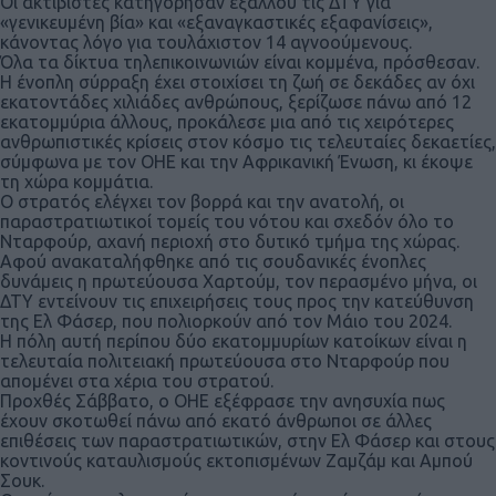
Οι ακτιβιστές κατηγόρησαν εξάλλου τις ΔΤΥ για
«γενικευμένη βία» και «εξαναγκαστικές εξαφανίσεις»,
κάνοντας λόγο για τουλάχιστον 14 αγνοούμενους.
Όλα τα δίκτυα τηλεπικοινωνιών είναι κομμένα, πρόσθεσαν.
Η ένοπλη σύρραξη έχει στοιχίσει τη ζωή σε δεκάδες αν όχι
εκατοντάδες χιλιάδες ανθρώπους, ξερίζωσε πάνω από 12
εκατομμύρια άλλους, προκάλεσε μια από τις χειρότερες
ανθρωπιστικές κρίσεις στον κόσμο τις τελευταίες δεκαετίες,
σύμφωνα με τον ΟΗΕ και την Αφρικανική Ένωση, κι έκοψε
τη χώρα κομμάτια.
Ο στρατός ελέγχει τον βορρά και την ανατολή, οι
παραστρατιωτικοί τομείς του νότου και σχεδόν όλο το
Νταρφούρ, αχανή περιοχή στο δυτικό τμήμα της χώρας.
Αφού ανακαταλήφθηκε από τις σουδανικές ένοπλες
δυνάμεις η πρωτεύουσα Χαρτούμ, τον περασμένο μήνα, οι
ΔΤΥ εντείνουν τις επιχειρήσεις τους προς την κατεύθυνση
της Ελ Φάσερ, που πολιορκούν από τον Μάιο του 2024.
Η πόλη αυτή περίπου δύο εκατομμυρίων κατοίκων είναι η
τελευταία πολιτειακή πρωτεύουσα στο Νταρφούρ που
απομένει στα χέρια του στρατού.
Προχθές Σάββατο, ο ΟΗΕ εξέφρασε την ανησυχία πως
έχουν σκοτωθεί πάνω από εκατό άνθρωποι σε άλλες
επιθέσεις των παραστρατιωτικών, στην Ελ Φάσερ και στους
κοντινούς καταυλισμούς εκτοπισμένων Ζαμζάμ και Αμπού
Σουκ.