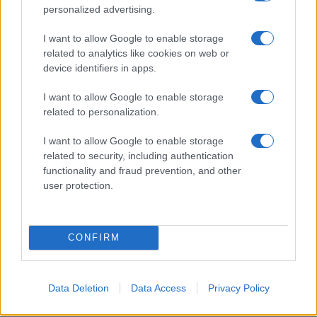
στρατιωτικό υλικό για την Ουκρανία
personalized advertising.
I want to allow Google to enable storage
12:40
related to analytics like cookies on web or
device identifiers in apps.
I want to allow Google to enable storage
Quiz 759
related to personalization.
I want to allow Google to enable storage
12:30
related to security, including authentication
functionality and fraud prevention, and other
user protection.
To Ιράν συζητά με το Ομάν για τα Στενά
του Ορμούζ αλλά παραμένει η απαίτηση
για αμερικανικές παραχωρήσεις
CONFIRM
11:42
Data Deletion
Data Access
Privacy Policy