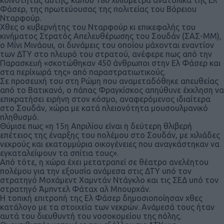
Φάσερ, της πρωτεύουσας της πολιτείας του Βόρειου
Νταρφούρ.
Χθες ο κυβερνήτης του Νταρφούρ κι επικεφαλής του
κινήματος Στρατός Απελευθέρωσης του Σουδάν (ΣΑΣ-ΜΜ),
ο Μίνι Μινάουι, οι δυνάμεις του οποίου μάχονται εναντίον
των ΔΤΥ στο πλευρό του στρατού, ανέφερε πως από την
Παρασκευή «σκοτώθηκαν 450 άνθρωποι στην Ελ Φάσερ και
στα περίχωρά της» από παραστρατιωτικούς.
Σε προσευχή του στη Ρώμη που αναμεταδόθηκε απευθείας
από το Βατικανό, ο πάπας Φραγκίσκος απηύθυνε έκκληση να
επικρατήσει ειρήνη στον κόσμο, αναφερόμενος ιδιαίτερα
στο Σουδάν, χώρα με κατά πλειονότητα μουσουλμανικό
πληθυσμό.
Θύμισε πως «η 15η Απριλίου είναι η δεύτερη θλιβερή
επέτειος της έναρξης του πολέμου στο Σουδάν, με χιλιάδες
νεκρούς και εκατομμύρια οικογένειες που αναγκάστηκαν να
εγκαταλείψουν τα σπίτια τους».
Από τότε, η χώρα έχει μετατραπεί σε θέατρο ανελέητου
πολέμου για την εξουσία ανάμεσα στις ΔΤΥ υπό τον
στρατηγό Μοχάμεντ Χαμντάν Ντάγκλο και τις ΣΕΔ υπό τον
στρατηγό Άμπντελ Φάταχ αλ Μπουρχάν.
Η τοπική επιτροπή της Ελ Φάσερ δημοσιοποίησαν χθες
κατάλογο με τα στοιχεία των νεκρών. Ανάμεσά τους ήταν
αυτά του διευθυντή του νοσοκομείου της πόλης.