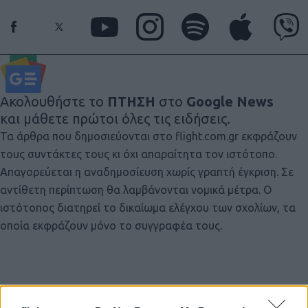
Ακολουθήστε το
ΠΤΗΣΗ
στο
Google News
και μάθετε πρώτοι όλες τις ειδήσεις.
Τα άρθρα που δημοσιεύονται στο flight.com.gr εκφράζουν
τους συντάκτες τους κι όχι απαραίτητα τον ιστότοπο.
Απαγορεύεται η αναδημοσίευση χωρίς γραπτή έγκριση. Σε
αντίθετη περίπτωση θα λαμβάνονται νομικά μέτρα. Ο
ιστότοπος διατηρεί το δικαίωμα ελέγχου των σχολίων, τα
οποία εκφράζουν μόνο το συγγραφέα τους.