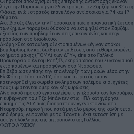
Οι πρώτοι απολογισμοί της επιτροπής αντίστασης έκαναν
λόγο την Παρασκευή για 25 νεκρούς στον Ζαμζάμ και 32 στη
Φάσερ, ενώ ι στρατός έκανε λόγο αντίστοιχα για 74 και 17
θύματα.
Ακτιβιστές έλεγαν την Παρασκευή πως η πραγματική έκταση
των ζημιών παραμένει δύσκολο να εκτιμηθεί στον Ζαμζάμ,
εξαιτίας των προβλημάτων στις επικοινωνίες και στην
πρόσβαση στο διαδίκτυο.
Ακόμη χθες καταυλισμοί εκτοπισμένων «έγιναν στόχοι
βομβαρδισμών και δέχθηκαν επιθέσεις από τεθωρακισμένα
οχήματα μάχης (ΤΟΜΑ) των ΔΤΥ», είπε στο Γαλλικό
Πρακτορείο ο Άνταμ Ρατζάλ, εκπρόσωπος του Συντονισμού
εκτοπισμένων και προσφύγων στο Νταρφούρ.
Επιβεβαίωσε επίσης την επανέναρξη των μαχών μέσα στην
Ελ Φάσερ. Τόσο οι ΔΤΥ, όσο και ι στρατός έχουν
κατηγορηθεί για σωρεία εγκλημάτων πολέμου κι οι ηγέτες
τους υφίστανται αμερικανικές κυρώσεις.
Λίγο καιρό προτού εγκαταλείψει την εξουσία τον Ιανουάριο,
η κυβέρνηση του Τζο Μπάιντεν στις ΗΠΑ κατηγόρησε
επίσημα τις ΔΤΥ πως διαπράττουν «γενοκτονία» στο
Νταρφούρ, περιοχή που κατά μεγάλο μέρος της καλύπτεται
από έρημο, γειτονεύει με το Τσαντ κι έχει έκταση ίση με
αυτήν ολόκληρης της μητροπολιτικής Γαλλίας.
ΦΩΤΟ ΑΡΧΕΙΟΥ