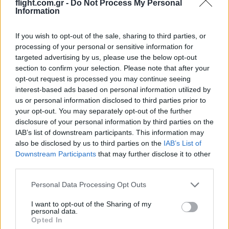
flight.com.gr -
Do Not Process My Personal
Information
If you wish to opt-out of the sale, sharing to third parties, or
processing of your personal or sensitive information for
targeted advertising by us, please use the below opt-out
section to confirm your selection. Please note that after your
opt-out request is processed you may continue seeing
interest-based ads based on personal information utilized by
us or personal information disclosed to third parties prior to
your opt-out. You may separately opt-out of the further
disclosure of your personal information by third parties on the
IAB’s list of downstream participants. This information may
also be disclosed by us to third parties on the
IAB’s List of
Login
Downstream Participants
that may further disclose it to other
third parties.
Please login to comment
Please note that this website/app uses one or more Google
Personal Data Processing Opt Outs
services and may gather and store information including but
0
COMMENTS
not limited to your visit or usage behaviour. You may click to
I want to opt-out of the Sharing of my
personal data.
grant or deny consent to Google and its third-party tags to
Opted In
use your data for below specified purposes in below Google