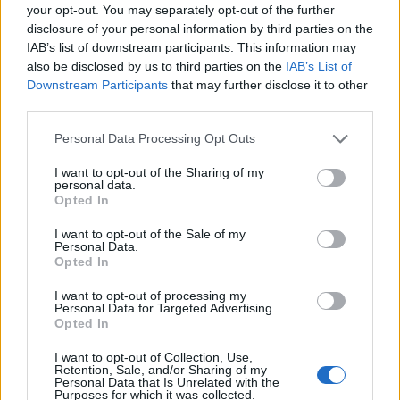
και περιλαμβάνονται πολύ δυνατές εταιρείες.
your opt-out. You may separately opt-out of the further
disclosure of your personal information by third parties on the
Και ξαφνικά, με την κατάρρευση του FCAS η Ισπανία έμεινε
IAB’s list of downstream participants. This information may
“στα κρύα του λουτρού” και προς αναζήτηση μελλοντικού
also be disclosed by us to third parties on the
IAB’s List of
μαχητικού
.
Downstream Participants
that may further disclose it to other
third parties.
Είναι τραγικό, μάλλον κατάντια και δείγμα των καιρών, ότι
η Ισπανία
με την σημαντικότατη εμπειρία και τεχνογνωσία στην
Please note that this website/app uses one or more Google
Personal Data Processing Opt Outs
αεροδιαστημική
ζητάει την βοήθεια….. της Τουρκίας!
services and may gather and store information including but
not limited to your visit or usage behaviour. You may click to
I want to opt-out of the Sharing of my
Προφανώς οι Ισπανοί δεν μπορούν να σχεδιάσουν και να
personal data.
grant or deny consent to Google and its third-party tags to
κατασκευάσουν σύγχρονο μαχητικό μόνοι τους, εξ ου και η
Opted In
use your data for below specified purposes in below Google
συμμετοχή τους στο Eurofighter, εξ ου και η συμμετοχή τους στο
consent section.
I want to opt-out of the Sale of my
FCAS.
Personal Data.
Opted In
Οι τεταμένες σχέσεις με τις ΗΠΑ αποκλείουν την επιλογή F-35.
Οπότε το Kaan είναι – δυστυχώς για τους Ισπανούς –
I want to opt-out of processing my
Personal Data for Targeted Advertising.
μονόδρομος.
Opted In
Πως μας αφορά εμάς;
I want to opt-out of Collection, Use,
Retention, Sale, and/or Sharing of my
Η πιθανή απόκτηση Kaan από τους Ισπανούς προφανώς θα
Personal Data that Is Unrelated with the
αποτελεί μεγάλη επιτυχία για τους Τούρκους και η καλύτερη
Purposes for which it was collected.