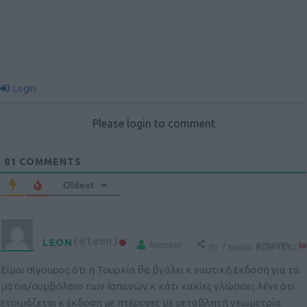
Login
Please login to comment
81
COMMENTS
Oldest
LEON
(@leon)
Member
#726991
7 Μαΐου 2026 15:02
Είμαι σίγουρος ότι η Τουρκία θα βγάλει κ ναυτική έκδοση για τα
μάτια/συμβόλαιο των Ισπανών κ κάτι κακίες γλώσσες λένε ότι
ετοιμάζεται κ έκδοση με πτέρυγες με μεταβλητή γεωμετρία