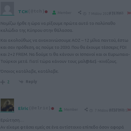
TCH
(@tch)
Member
#727063
7 Μαΐου 2026 21:17
Νομίζω ήρθε η ώρα να ρίξουμε πρώτα αυτό το πολύπαθο
καλώδιο της Κύπρου στην θάλασσα.
Και ακολούθως να ανακοινώσουμε ΑΟΖ – 12 μίλια παντού, έστω
και σαν πρόθεση, ας πούμε το 2030. Που θα έχουμε τέσσερις FDI
και 2+2 FREM. Να δούμε τι θα κάνουν οι Ισπανοί και οι Ευρωπαιο-
Τούρκοι μετά. Γιατί τώρα κάνουν τους μαλ@&ε$ -κινέζους.
Όποιος κατάλαβε, κατάλαβε.
Reply
2
Elric
(@elric)
Member
#727068
7 Μαΐου 2026 21:35
Ερώτηση…
Αν είχαμε φτάσει εμείς σε ένα αντίστοιχο επίπεδο όσον αφορά