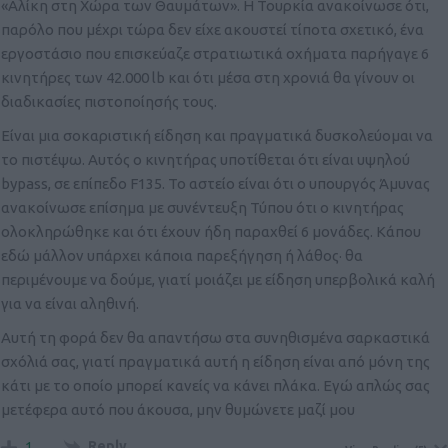
«Αλίκη στη Χώρα των Θαυμάτων». Η Τουρκία ανακοίνωσε ότι,
παρόλο που μέχρι τώρα δεν είχε ακουστεί τίποτα σχετικό, ένα
εργοστάσιο που επισκεύαζε στρατιωτικά οχήματα παρήγαγε 6
κινητήρες των 42.000 lb και ότι μέσα στη χρονιά θα γίνουν οι
διαδικασίες πιστοποίησής τους.
Είναι μια σοκαριστική είδηση και πραγματικά δυσκολεύομαι να
το πιστέψω. Αυτός ο κινητήρας υποτίθεται ότι είναι υψηλού
bypass, σε επίπεδο F135. Το αστείο είναι ότι ο υπουργός Άμυνας
ανακοίνωσε επίσημα με συνέντευξη Τύπου ότι ο κινητήρας
ολοκληρώθηκε και ότι έχουν ήδη παραχθεί 6 μονάδες. Κάπου
εδώ μάλλον υπάρχει κάποια παρεξήγηση ή λάθος· θα
περιμένουμε να δούμε, γιατί μοιάζει με είδηση υπερβολικά καλή
για να είναι αληθινή.
Αυτή τη φορά δεν θα απαντήσω στα συνηθισμένα σαρκαστικά
σχόλιά σας, γιατί πραγματικά αυτή η είδηση είναι από μόνη της
κάτι με το οποίο μπορεί κανείς να κάνει πλάκα. Εγώ απλώς σας
μετέφερα αυτό που άκουσα, μην θυμώνετε μαζί μου
Reply
1