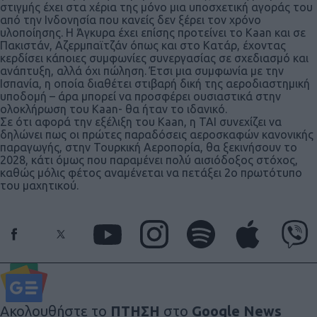
στιγμής έχει στα χέρια της μόνο μια υποσχετική αγοράς του
από την Ινδονησία που κανείς δεν ξέρει τον χρόνο
υλοποίησης. Η Άγκυρα έχει επίσης προτείνει το Kaan και σε
Πακιστάν, Αζερμπαϊτζάν όπως και στο Κατάρ, έχοντας
κερδίσει κάποιες συμφωνίες συνεργασίας σε σχεδιασμό και
ανάπτυξη, αλλά όχι πώληση. Έτσι μια συμφωνία με την
Ισπανία, η οποία διαθέτει στιβαρή δική της αεροδιαστημική
υποδομή – άρα μπορεί να προσφέρει ουσιαστικά στην
ολοκλήρωση του Kaan- θα ήταν το ιδανικό.
Σε ότι αφορά την εξέλιξη του Kaan, η ΤΑΙ συνεχίζει να
δηλώνει πως οι πρώτες παραδόσεις αεροσκαφών κανονικής
παραγωγής, στην Τουρκική Αεροπορία, θα ξεκινήσουν το
2028, κάτι όμως που παραμένει πολύ αισιόδοξος στόχος,
καθώς μόλις φέτος αναμένεται να πετάξει 2ο πρωτότυπο
του μαχητικού.
Ακολουθήστε το
ΠΤΗΣΗ
στο
Google News