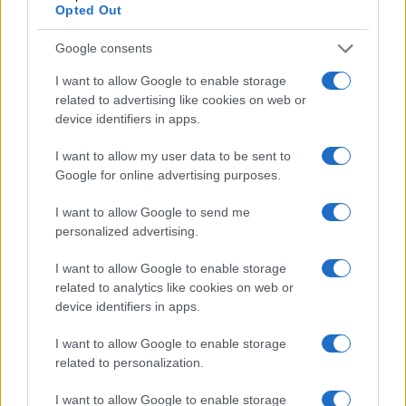
Opted Out
διαφήμιση για μελλοντικές πωλήσεις σε άλλες χώρες. Μικρό το
κακό.
Google consents
Η πιθανή συνεργασία Τούρκων και Ισπανών ίσως όμως
φέρει καρπούς σε τεχνολογίες ραντάρ, στα οποία η
I want to allow Google to enable storage
related to advertising like cookies on web or
Ισπανία έχει τεχνογνωσία
. Εκεί είναι πρόβλημα για εμάς,
device identifiers in apps.
καθώς δεν θέλουμε οι γείτονες να έχουν στην φαρέτρα τους
ένα μαχητικό 6ης γενιάς (ή έστω 5+…) με ικανότατο ραντάρ.
I want to allow my user data to be sent to
Google for online advertising purposes.
Οπότε, συμπερασματικά, θα πρέπει να παραδεχθούμε ότι αφενός
ακόμα και η συζήτηση για Kaan είναι από μόνη της μια μεγάλη
I want to allow Google to send me
επιτυχία, αφετέρου είναι κατάντια της Ισπανίας να καταλήγει να
personalized advertising.
αγοράζει εκπαιδευτικά και σύγχρονα μαχητικά από μια χώρα
I want to allow Google to enable storage
που μέχρι πριν μερικές δεκαετίες υστερούσε σημαντικά στον
related to analytics like cookies on web or
αεροδιαστημικό τομέα.
device identifiers in apps.
Reply
12
View Replies
(1)
I want to allow Google to enable storage
related to personalization.
Kazuhira
(@kazuhira)
Trusted Member
I want to allow Google to enable storage