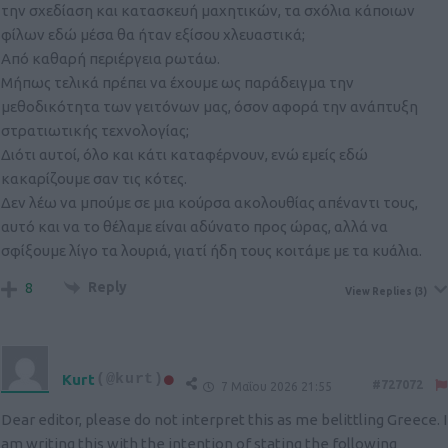
την σχεδίαση και κατασκευή μαχητικών, τα σχόλια κάποιων
φίλων εδώ μέσα θα ήταν εξίσου χλευαστικά;
Από καθαρή περιέργεια ρωτάω.
Μήπως τελικά πρέπει να έχουμε ως παράδειγμα την
μεθοδικότητα των γειτόνων μας, όσον αφορά την ανάπτυξη
στρατιωτικής τεχνολογίας;
Διότι αυτοί, όλο και κάτι καταφέρνουν, ενώ εμείς εδώ
κακαρίζουμε σαν τις κότες.
Δεν λέω να μπούμε σε μια κούρσα ακολουθίας απέναντι τους,
αυτό και να το θέλαμε είναι αδύνατο προς ώρας, αλλά να
σφίξουμε λίγο τα λουριά, γιατί ήδη τους κοιτάμε με τα κυάλια.
Reply
8
View Replies
(3)
Kurt
(@kurt)
#727072
7 Μαΐου 2026 21:55
Dear editor, please do not interpret this as me belittling Greece. I
am writing this with the intention of stating the following