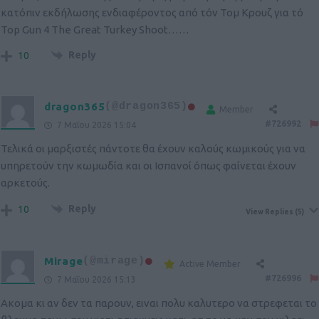
κατόπιν εκδήλωσης ενδιαφέροντος από τόν Τομ Κρουζ για τό
Top Gun 4 The Great Turkey Shoot……
Reply
10
dragon365
(@dragon365)
Member
#726992
7 Μαΐου 2026 15:04
Τελικά οι μαρξιστές πάντοτε θα έχουν καλούς κωμικούς για να
υπηρετούν την κωμωδία και οι Ισπανοί όπως φαίνεται έχουν
αρκετούς.
Reply
10
View Replies
(5)
Mirage
(@mirage)
Active Member
#726996
7 Μαΐου 2026 15:13
Ακομα κι αν δεν τα παρουν, ειναι πολυ καλυτερο να στρεφεται το