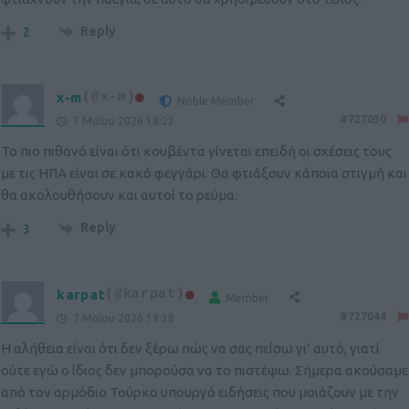
Reply
2
x-m
(@x-m)
Noble Member
#727030
7 Μαΐου 2026 18:23
Το πιο πιθανό είναι ότι κουβέντα γίνεται επειδή οι σχέσεις τους
με τις ΗΠΑ είναι σε κακό φεγγάρι. Θα φτιάξουν κάποια στιγμή και
θα ακολουθήσουν και αυτοί το ρεύμα.
Reply
3
karpat
(@karpat)
Member
#727044
7 Μαΐου 2026 19:38
Η αλήθεια είναι ότι δεν ξέρω πώς να σας πείσω γι’ αυτό, γιατί
ούτε εγώ ο ίδιος δεν μπορούσα να το πιστέψω. Σήμερα ακούσαμε
από τον αρμόδιο Τούρκο υπουργό ειδήσεις που μοιάζουν με την