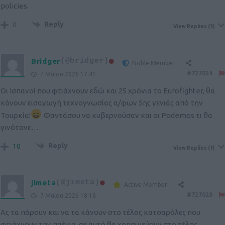
policies.
Reply
0
View Replies
(1)
Bridger
(@bridger)
Noble Member
#727024
7 Μαΐου 2026 17:41
Οι Ισπανοί που φτιάχνουν εδώ και 25 χρόνια το Eurofighter, θα
κάνουν εισαγωγή τεχνογνωσίας α/φων 5ης γενιάς από την
Τουρκία!
Φαντάσου να κυβερνούσαν και οι Podemos τι θα
γινότανε…
Reply
10
View Replies
(1)
jimeta
(@jimeta)
Active Member
#727028
7 Μαΐου 2026 18:18
Ας τα πάρουν και να τα κάνουν στο τέλος κατσαρόλες που
φτιάχνουν την παέγια, σε αυτό θα χρησιμεύουν στο τέλος.