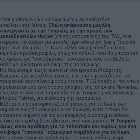
Έτσι η Ισπανία είναι υποχρεώμενη να αναζητήσει
εναλλακτικές λύσεις.
Εδώ η υπάρχουσα μεγάλη
συνεργασία με την Τουρκία, με την αγορά των
εκπαιδευτικών Hurjet
(επίσης κατασκευής της ΤΑΙ), έχει
στρώσει το δρόμο για μεγαλύτερη σύγκλιση. Και η Τουρκία
προτείνει όχι μόνο το Kaan, αλλά και μη επανδρωμένα
υψηλών προδιαγραφών, όπως το Anka-3, που θα μπορούσε
να δράσει ως “συνοδευτικό” του μαχητικού, συν βέβαια
όπλα και ηλεκτρονικά δικής της παραγωγής.
Να θυμίσουμε πως η αμυντική συνεργασία Μαδρίτης-
Άγκυρας έχει και άλλες πτυχές, π.χ. από την σχεδίαση του
τουρκικού αεροπλανοφόρου drones, TCG Anadolu, το οποίο
προέρχεται από αντίστοιχο σκάφος της ισπανικής Navantia,
έως την πολύχρονη παρουσία στην Τουρκία μιας ισπανικής
Μοίρας Patriot, για ενίσχυση της αεράμυνας.
Βέβαια οι προκαταρκτικές συζητήσεις για το Kaan, δεν
σημαίνει πως θα οδηγήσουν σε πώληση. Κάτι τέτοιο θα
χρειαστεί σημαντικά πιο εκτεταμένες διαπραγματεύσεις,
ειδικά αν περιλαμβάνει βιομηχανική συνεργασία.
Η Τουρκία
όμως είναι πρόθυμη για το τελευταίο και κυρίως για ένα
στιβαρό “νατοϊκό” εξαγωγικό συμβόλαιο για το Kaan
(που είναι ακόμη σε φάση πρωτοτύπων), καθώς μέχρι