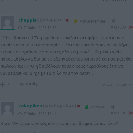
chappie
(@chappie)
Active Member
#727000
7 Μαΐου 2026 15:38
LOL o Ιθπανικόθ Tσίριζα θα καταφέρει να αφήσει την Ισπανία
χωρίς ναυτικό και αεροπορία….άντε ας επενδύσουν σε σωλήνες
νερού να τις κάνουν ρουκέτες αλα χεζμπολά…βαρέλι χωρίς
πάτο….θέλω να δω με τις εξυπνάδες του Ισπανού τσίπρα πώς θα
πωλούν τις F110, ή θα βάλουν τουρκικούς πυραύλους έτσι να
γουστάρει και ο fga με το φίλο του τον patat….
Reply
4
View Replies
(2)
kokopikos
(@kokopikos)
Member
#727001
7 Μαΐου 2026 15:41
Και ο ΜΗ αμερικανικός κινητήρας που θα φορέσουν είναι?