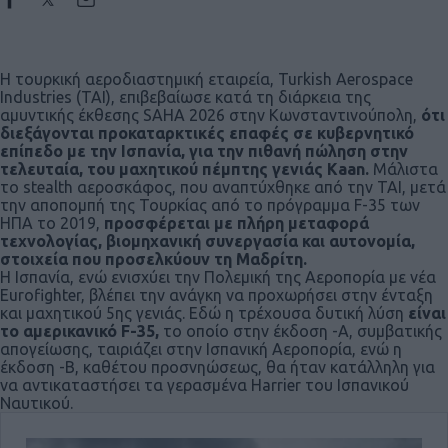
Η τουρκική αεροδιαστημική εταιρεία, Turkish Aerospace
Industries (TAI), επιβεβαίωσε κατά τη διάρκεια της
αμυντικής έκθεσης SAHA 2026 στην Κωνσταντινούπολη,
ότι
διεξάγονται προκαταρκτικές επαφές σε κυβερνητικό
επίπεδο με την Ισπανία, για την πιθανή πώληση στην
τελευταία, του μαχητικού πέμπτης γενιάς Kaan.
Μάλιστα
το stealth αεροσκάφος, που αναπτύχθηκε από την ΤΑΙ, μετά
την αποπομπή της Τουρκίας από το πρόγραμμα F-35 των
ΗΠΑ το 2019,
προσφέρεται με πλήρη μεταφορά
τεχνολογίας, βιομηχανική συνεργασία και αυτονομία,
στοιχεία που προσελκύουν τη Μαδρίτη.
Η Ισπανία, ενώ ενισχύει την Πολεμική της Αεροπορία με νέα
Eurofighter, βλέπει την ανάγκη να προχωρήσει στην ένταξη
και μαχητικού 5ης γενιάς. Εδώ η τρέχουσα δυτική λύση
είναι
το αμερικανικό F-35,
το οποίο στην έκδοση -Α, συμβατικής
απογείωσης, ταιριάζει στην Ισπανική Αεροπορία, ενώ η
έκδοση -Β, καθέτου προσνηώσεως, θα ήταν κατάλληλη για
να αντικαταστήσει τα γερασμένα Harrier του Ισπανικού
Ναυτικού.