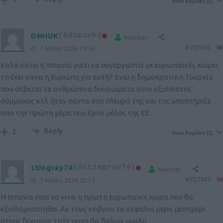
View Replies
(5)
DimiUK
(@dimiuk)
Member
#727045
7 Μαΐου 2026 19:50
Καλά κάνει η Ισπανία γιατι να συνεργαστεί με ευρωπαϊκές χώρες
τη έχει κανει η Ευρώπη για αυτή? Ενώ η δημοκρατικη Τουρκία
που σέβεται τα ανθρώπινα δικαιώματα ειναι αξιόπιστος
σύμμαχος κτλ ήταν πάντα στο πλευρό της και της υποστήριξε
απο την πρώτη μέρα που έγινε μέλος της ΕΕ.
Reply
2
View Replies
(2)
stingray74
(@stingray74)
Member
#727047
7 Μαΐου 2026 20:12
Η Ισπανια παει να γινει η πρωτη ευρωπαϊκη χωρα που θα
εξισλαμοποιηθει. Αν τους κοβουν τα κεφαλια μερα μεσημερι
στους δρομους τοτε μονο θα βαλιυν μυαλο