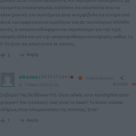
βρίσκεται σε στάδιο ωρίμανσης και παραμένει αδοκίμαστο, με
άγνωστες επιχειρησιακές επιδόσεις και αξιοπιστία ενώ τα
ηλεκτρονικά του συστήματα είναι αναμφίβολα κατώτερα από
αυτά του αμερικανικού ομολόγου του σε τεχνολογικό επίπεδο
εκτός, οι Ισπανοί ενδιαφέρονται περισσότερο για την τιμή
αγοράς αλλά και για την μακροπρόθεσμη συντήρηση, καθώς το
F-35 είναι πιο απαιτητικό σε κόστος.
Reply
2
ultorius
(@ultorius)
Trusted Member
#727061
7 Μαΐου 2026 21:09
Σοβαρά? Πες δε θέλουν f35. Ουτε rafale, ούτε eurofighter,ούτε
grippen? Και η επιλογή τους είναι το kaan? Το έχουν γύρίσει
πλήρως στην ισλαμοποίηση της Ισπανίας. Ετσι?
Reply
1