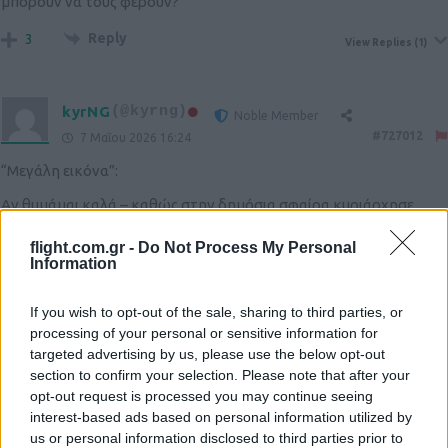
μπορουν να τους φερουν?
Reply
3
View Replies
(1)
kyrNG
(@kyrng)
Noble Member
#727012
7 Μαΐου 2026 16:24
“Μεγάλη εικόνα”:
Αν θυμάμαι καλά – καθώς στην δημόσια σφαίρα κυριάρχησε
κυρίως η διαφωνία Γερμανίας – Γαλλίας – στο πρόγραμμα FCAS
flight.com.gr -
Do Not Process My Personal
συμμετείχε και η Ισπανία, μέσω της Indra. Και αν θυμάμαι επίσης
Information
καλά η Indra είχε αναλάβει την ολοκλήρωση και εξέλιξη του
ραντάρ, προς εκνευρισμό των Γάλλων που τα ήθελαν πρακτικά
If you wish to opt-out of the sale, sharing to third parties, or
όλα.
processing of your personal or sensitive information for
targeted advertising by us, please use the below opt-out
Με το πρόγραμμα FCAS να μας αποχαιρετά, εύλογο η Ισπανία να
section to confirm your selection. Please note that after your
κοιτά αλλού. Αν και είχε αναφερθεί η πιθανή συμμετοχή της στο
opt-out request is processed you may continue seeing
άλλο μεγάλο πρόγραμμα μαχητικού 6ης γενιάς, το Tempest, εκεί
interest-based ads based on personal information utilized by
έχει ήδη διαμορφωθεί η βιομηχανική συμμετοχή των εταίρων
us or personal information disclosed to third parties prior to