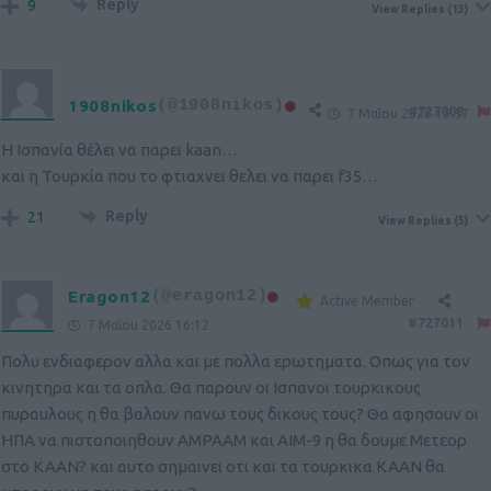
Reply
9
View Replies
(13)
1908nikos
(@1908nikos)
#727008
7 Μαΐου 2026 15:57
H Ισπανία θέλει να παρει kaan…
και η Τουρκία που το φτιαχνει θελει να παρει f35…
Reply
21
View Replies
(5)
Eragon12
(@eragon12)
Active Member
#727011
7 Μαΐου 2026 16:12
Πολυ ενδιαφερον αλλα και με πολλα ερωτηματα. Οπως για τον
κινητηρα και τα οπλα. Θα παρουν οι Ισπανοι τουρκικους
πυραυλους η θα βαλουν πανω τους δικους τους? Θα αφησουν οι
ΗΠΑ να πιστοποιηθουν ΑΜΡΑΑΜ και ΑΙΜ-9 η θα δουμε Μετεορ
στο ΚΑΑΝ? και αυτο σημαινει οτι και τα τουρκικα ΚΑΑΝ θα