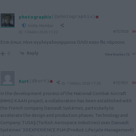
photographix
(@photographix)
Noble Member
#727020
7 Μαΐου 2026 17:22
Eτσι όπως πάνε αγγλογαλογερμανια ΟΛΟΙ κααν θα πάρουνε.
Reply
0
View Replies
(1)
Kurt
(@kurt)
#727021
7 Μαΐου 2026 17:26
In the development process of the National Combat Aircraft
(MMU) KAAN project, a collaboration has been established with
the French company Dassault Systèmes, particularly to
accelerate the design and production phases. Technology and
Company: TUSAŞ (Turkish Aerospace Industries) uses Dassault
Systèmes’ 3DEXPERIENCE PLM (Product Lifecycle Management)