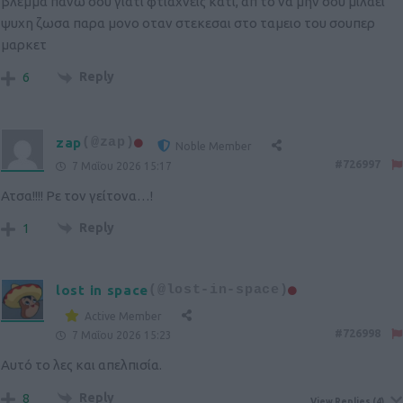
βλεμμα πανω σου γιατι φτιαχνεις κατι, απ το να μην σου μιλαει
ψυχη ζωσα παρα μονο οταν στεκεσαι στο ταμειο του σουπερ
μαρκετ
Reply
6
zap
(@zap)
Noble Member
#726997
7 Μαΐου 2026 15:17
Ατσα!!!! Ρε τον γείτονα…!
Reply
1
lost in space
(@lost-in-space)
Active Member
#726998
7 Μαΐου 2026 15:23
Αυτό το λες και απελπισία.
Reply
8
View Replies
(4)