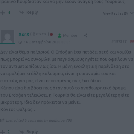
Ιρακινό Κουρδιστάν και να μην έχουν ανάγκη τους Τούρκους.
Reply
4
View Replies
(5)
XsrX
(@xsrx)
Member
#197377
16 Σεπτεμβρίου 2020 00:05
Δεν είναι θέμα παζαριού. Ο Erdoğan έχει πετάξει αετό και νομίζει
πως μπορεί να συνομιλεί με παγκόσμιους ηγέτες που οφείλουν να
τον αντιμετωπίζουν ως ίσο. Η μόνη ενοχλητική παρένθεση στο
να αμολήσει κι άλλη καλούμπα, είναι η οικονομία του και
ευτυχώς για μας, είναι πεπεισμένος πως έχει δίκιο.
Κάπου είχα διαβάσει πως όταν αυτό το αναθεωρητικό όραμα
του Erdoğan τελειώσει, η Τουρκία θα είναι είτε μεγαλύτερη είτε
μικρότερη. Ίδια δεν πρόκειται να μείνει.
Κόντος ψαλμός…
Last edited 5 years ago by anaharper708
Reply
2