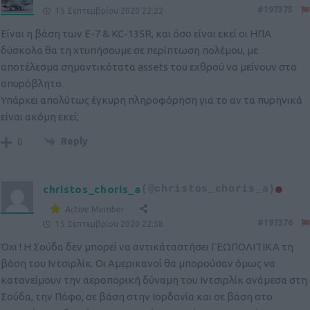
#197375
15 Σεπτεμβρίου 2020 22:22
Είναι η βάση των E-7 & KC-135R, και όσο είναι εκεί οι ΗΠΑ
δύσκολα θα τη χτυπήσουμε σε περίπτωση πολέμου, με
αποτέλεσμα σημαντικότατα assets του εχθρού να μείνουν στο
απυρόβλητο.
Υπάρχει απολύτως έγκυρη πληροφόρηση για το αν τα πυρηνικά
είναι ακόμη εκεί;
Reply
0
christos_choris_a
(@christos_choris_a)
Active Member
#197376
15 Σεπτεμβρίου 2020 22:58
Όχι ! Η Σούδα δεν μπορεί να αντικάταστήσει ΓΕΩΠΟΛΙΤΙΚΑ τη
βάση του Ιντσιρλίκ. Οι Αμερικανοί θα μπορούσαν όμως να
κατανείμουν την αεροπορική δύναμη του Ιντσιρλίκ ανάμεσα στη
Σούδα, την Πάφο, σε βάση στην Ιορδανία και σε βάση στο