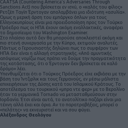
CAATSA (Countering America’s Adversaries Through
Sanctions Act) που βρίσκεται εν ισχύ, ο «καλός του φίλος»
Ρετζέπ Ταγίπ Έρντογαν απολαμβάνει μια ιδιότυπη «ασυλία».
Όμως η μερική άρση του εμπάργκο όπλων για τους
Ελληνοκυπρίους είναι μια προειδοποίηση προς τον Τούρκο
Πρόεδρο πως οι ΗΠΑ έχουν ακόμη εναλλακτικές, αναφέρει
το δημοσίευμα του Washington Examiner.
Στο πλαίσιο αυτό δεν θα μπορούσε αποκλειστεί ακόμη και
πιο στενή συνεργασία με την Κύπρο, εκτιμούν αναλυτές.
Πάντως ο Γερουσιαστής δηλώνει πως το συμφέρον των
ΗΠΑ δεν είναι η αλλαγή στρατηγικής. «Από αμυντικής
απόψεως νομίζω πως πρέπει να δούμε την πραγματικότητα
της κατάστασης, ότι ο Έρντογαν δεν βρίσκεται σε καλό
δρόμο» λέει.
Υπενθυμίζεται ότι ο Τούρκος Πρόεδρος είχε εκβιάσει με την
βάση του Ίντζιρλικ και τους Γερμανούς, εν μέσω μάλιστα
επιχειρήσεων της Δύσης κατά του Ισλαμικού Κράτους. Το
αποτέλεσμα του τουρκικού «μπρα ντε φερ» με το Βερολίνο
ήταν τα γερμανικά Tornado να μετασταθμεύσουν στην
Ιορδανία. Έτσι είναι αυτά, το ανατολίτικο παζάρι είναι μια
τέχνη αλλά έχει και όρια. Αν το παρατραβήξεις, μπορεί ο
«πελάτης» να εκνευριστεί και να σου φύγει.
Αλέξανδρος Θεολόγου