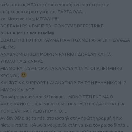
σκληροί στις ΗΠΑ σε τέτοιο ενδεχόμενο και όχι με την
υπάρχουσα στρατηγική του ΠΑΡΤΑ ΟΛΑ….
και λίστα να είναι ΜΕΓΑΛΗ!!!!!!
ΔΩΡΕΑ MLRS + ΕΜΕΙΣ ΠΛΗΡΩΝΟΥΜΕ DEEPSTRIKE
ΔΩΡΕΑ M113 και Bradley
ΕΙΣΑΓΩΓΗ ΣΤΟ ΠΡΟΓΡΑΜΜΑ ΓΙΑ 4 FFGX ΜΕ ΠΑΡΑΓΩΓΗ ΕΛΛΆΔΑ
ME FMS
ΑΝΑΒΆΘΜΙΣΗ 3ΩΝ ΜΟΙΡΩΝ PATRIOT ΔΩΡΕΑΝ ΚΑΙ ΤΑ
ΥΠΟΛΟΙΠΑ ΔΙΚΆ ΜΑΣ
ΜΙΑ ΜΟΙΡΑ F35 ΜΕ ΌΛΑ ΤΑ ΚΑΛΟΎΔΙΑ ΣΕ ΑΠΟΠΛΗΡΩΜΗ 40
ΧΡΌΝΩΝ
ΚΑΙ ΦΥΣΙΚΑ SUPPORT ΚΑΙ ΑΝΑΓΝΩΡΙΣΗ ΤΩΝ ΕΛΛΗΝΙΚΏΝ 12
ΜΙΛΊΩΝ ΚΑΙ ΑΟΖ
Ξεκινάμε με αυτά και βλέπουμε… ΜΟΝΟ ΕΤΣΙ ΕΚΤΙΜΑ Ο
ΑΜΕΡΙΚΑΝΟΣ…. ΚΑΙ ΝΑ ΔΕΙΣ ΜΕΤΑ ΔΗΛΏΣΕΙΣ ΛΑΤΡΕΙΑΣ ΓΙΑ
ΤΟΝ ΕΛΛΗΝΑ ΠΡΩΘΥΠΟΥΡΓΟ….
Αν δεν θέλει ας τα πάει στο ιρσαηλ στην πρώτη γραμμή ή πιο
πίσω!!!! Ιταλία Πολωνία Ρουμανία κτλπ να εχει τον ρωσο δίπλα…