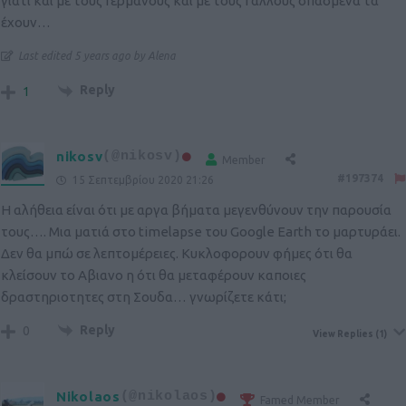
γιατί και με τους Γερμανούς και με τους Γάλλους σπασμένα τα
έχουν…
Last edited 5 years ago by Alena
Reply
1
nikosv
(@nikosv)
Member
#197374
15 Σεπτεμβρίου 2020 21:26
Η αλήθεια είναι ότι με αργα βήματα μεγενθύνουν την παρουσία
τους…. Μια ματιά στο timelapse του Google Earth το μαρτυράει.
Δεν θα μπώ σε λεπτομέρειες. Κυκλοφορουν φήμες ότι θα
κλείσουν το Αβιανο η ότι θα μεταφέρουν καποιες
δραστηριοτητες στη Σουδα… γνωρίζετε κάτι;
Reply
0
View Replies
(1)
Nikolaos
(@nikolaos)
Famed Member