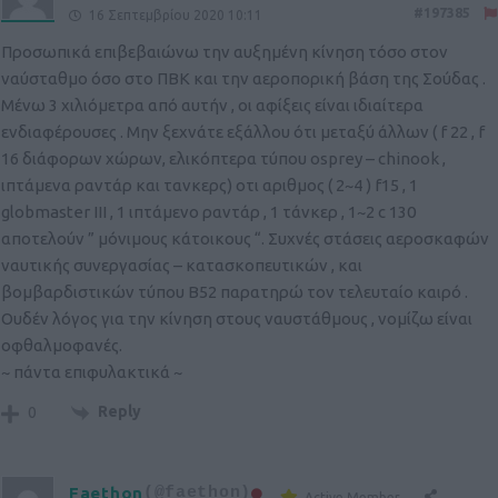
#197385
16 Σεπτεμβρίου 2020 10:11
Προσωπικά επιβεβαιώνω την αυξημένη κίνηση τόσο στον
ναύσταθμο όσο στο ΠΒΚ και την αεροπορική βάση της Σούδας .
Μένω 3 χιλιόμετρα από αυτήν , οι αφίξεις είναι ιδιαίτερα
ενδιαφέρουσες . Μην ξεχνάτε εξάλλου ότι μεταξύ άλλων ( f 22 , f
16 διάφορων χώρων, ελικόπτερα τύπου osprey – chinook ,
ιπτάμενα ραντάρ και τανκερς) οτι αριθμος ( 2~4 ) f15 , 1
globmaster III , 1 ιπτάμενο ραντάρ , 1 τάνκερ , 1~2 c 130
αποτελούν ” μόνιμους κάτοικους “. Συχνές στάσεις αεροσκαφών
ναυτικής συνεργασίας – κατασκοπευτικών , και
βομβαρδιστικών τύπου B52 παρατηρώ τον τελευταίο καιρό .
Ουδέν λόγος για την κίνηση στους ναυστάθμους , νομίζω είναι
οφθαλμοφανές.
~ πάντα επιφυλακτικά ~
Reply
0
Faethon
(@faethon)
Active Member