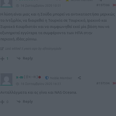
#197386
16 Σεπτεμβρίου 2020 10:51
Η λύση είναι μιας και η Σούδα μπορεί να αντικαταστήσει μερικώς
το Ιντζιρλίκ, να διαιρεθεί η Τουρκία σε Τουρκικό, Ιρακινό και
Συριακό Κουρδιστάν και να συμφωνηθεί εκεί μία βάση που να
εξυπηρετεί εγγύτερα τα συμφέροντα των ΗΠΑ στην
περιοχή..Ιδέες ρίχνω.
Last edited 5 years ago by afrosinyajade
Reply
1
x-m
(@x-m)
Noble Member
#197394
16 Σεπτεμβρίου 2020 16:33
Ανταλλάγματα και ας γίνει και NAS Oceana.
Reply
0