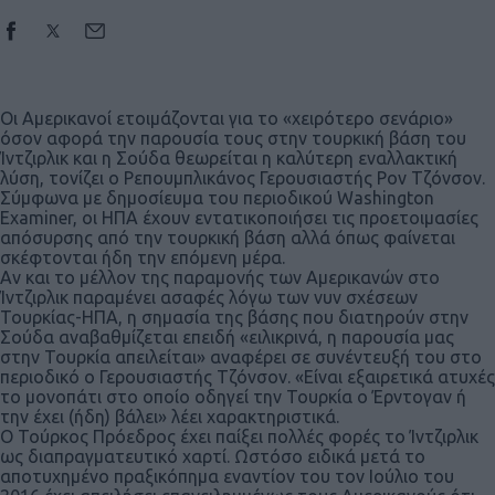
Οι Αμερικανοί ετοιμάζονται για το «χειρότερο σενάριο»
όσον αφορά την παρουσία τους στην τουρκική βάση του
Ίντζιρλικ και η Σούδα θεωρείται η καλύτερη εναλλακτική
λύση, τονίζει ο Ρεπουμπλικάνος Γερουσιαστής Ρον Τζόνσον.
Σύμφωνα με δημοσίευμα του περιοδικού Washington
Examiner, οι ΗΠΑ έχουν εντατικοποιήσει τις προετοιμασίες
απόσυρσης από την τουρκική βάση αλλά όπως φαίνεται
σκέφτονται ήδη την επόμενη μέρα.
Αν και το μέλλον της παραμονής των Αμερικανών στο
Ίντζιρλικ παραμένει ασαφές λόγω των νυν σχέσεων
Τουρκίας-ΗΠΑ, η σημασία της βάσης που διατηρούν στην
Σούδα αναβαθμίζεται επειδή «ειλικρινά, η παρουσία μας
στην Τουρκία απειλείται» αναφέρει σε συνέντευξή του στο
περιοδικό ο Γερουσιαστής Τζόνσον. «Είναι εξαιρετικά ατυχές
το μονοπάτι στο οποίο οδηγεί την Τουρκία ο Έρντογαν ή
την έχει (ήδη) βάλει» λέει χαρακτηριστικά.
Ο Τούρκος Πρόεδρος έχει παίξει πολλές φορές το Ίντζιρλικ
ως διαπραγματευτικό χαρτί. Ωστόσο ειδικά μετά το
αποτυχημένο πραξικόπημα εναντίον του τον Ιούλιο του