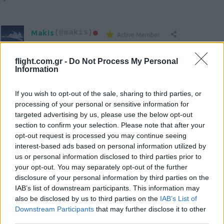
Makis
(@makis)
Active Member
#197378
16 Σεπτεμβρίου 2020 00:13
flight.com.gr -
Do Not Process My Personal
ΟΧΙ ΠΥΡΗΝΙΚΑ ΣΤΗΝ ΕΛΛΑΔΑ!
Information
Reply
4
View Replies
(5)
If you wish to opt-out of the sale, sharing to third parties, or
processing of your personal or sensitive information for
targeted advertising by us, please use the below opt-out
epampapas
(@epampapas)
Active Member
section to confirm your selection. Please note that after your
#197379
16 Σεπτεμβρίου 2020 00:56
opt-out request is processed you may continue seeing
interest-based ads based on personal information utilized by
Μιας και λέμε για Σούδα vs Ιncirlik.
us or personal information disclosed to third parties prior to
Και οι Τούρκοι έχουν συμφωνία με τις ΗΠΑ για τη βάση (και τη
your opt-out. You may separately opt-out of the further
γενικότερη συνεργασία των δύο χωρών).
disclosure of your personal information by third parties on the
Λέγεται εν συντομία DECA
IAB’s list of downstream participants. This information may
U.S.-Turkish Defense and Economic Cooperation Agreement
also be disclosed by us to third parties on the
IAB’s List of
Ψάχνοντας βρήκα κάτι σχετικό με μια ανανέωση στο παρελθόν
Downstream Participants
that may further disclose it to other
https://photos.state.gov/libraries/turkey/461177/pdf/ctia5977_0
third parties.