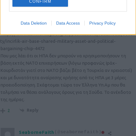
CONFIRM
https://www.incirlik.af.mil/News/Article-
Display/Article/1368468/incirlik-welcomes-deca-team/
(μήπως κοντεύει να λήξει και για αυτό η συζήτηση;)
Data Deletion
Data Access
Privacy Policy
Και ένα ακόμα ενδιαφέρον link
https://www.turkheritage.org/en/publications/factsheets/securi
ty/incirlik-air-base-shared-military-asset-and-political-
bargaining-chip-4472
Που μας λέει ότι οι ΗΠΑ δεν μπορούν να χρησιμοποιήσουν τη
βάση εκτός ΝΑΤΟ επιχειρήσεων (λόγω προφανώς Ιράκ-
Κουρδιστάν γιατί στο ΝΑΤΟ βάζει βέτο η Τουρκία αν χρειαστεί)
και με δυνατότητα αναίρεσης χρήσης από τις ΗΠΑ με 3 μέρες
προειοδοποίηση. Σκέφτομαι τώρα τον Έλληνα Υπ.Αμ που θα
τολμήσει να θέσει ανάλογους όρους για τη Σούδα. Το ανέκδοτο
της ημέρας.
Reply
2
SeaborneFaith
(@seabornefaith)