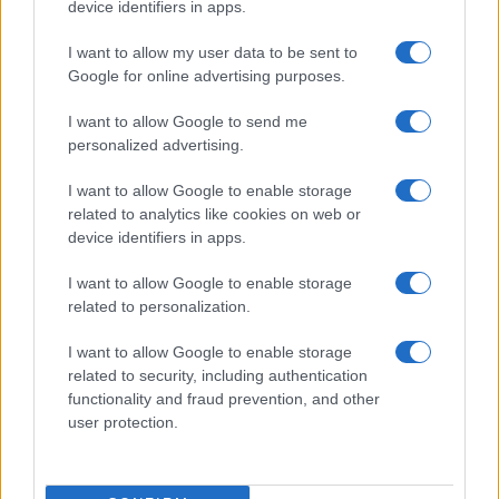
device identifiers in apps.
I want to allow my user data to be sent to
Apostolis
(@apostolis-2)
Trusted Member
Google for online advertising purposes.
#197380
16 Σεπτεμβρίου 2020 01:02
I want to allow Google to send me
Ακόμα περιμένουμε κάποιο αντάλλαγμα για την συμφωνία που
personalized advertising.
υπογραψαμε περισυ. Ο Κων. Μητσοτάκης το 1991 είχε πάρει ένα
I want to allow Google to enable storage
σωρό οπλικά συστηματα και τώρα που η σουδα είναι πιο
related to analytics like cookies on web or
αναγκαία από ποτέ για τους Αμερικανούς τίποτα;
device identifiers in apps.
Reply
3
I want to allow Google to enable storage
related to personalization.
epampapas
(@epampapas)
Active Member
I want to allow Google to enable storage
#197381
16 Σεπτεμβρίου 2020 01:16
related to security, including authentication
functionality and fraud prevention, and other
Kαι κάτι ακόμα πάνω στο προηγούμενο σχόλιο μου, γιατί όσο
user protection.
ψάχνω το πράγμα έχει ζουμί.
Η DECA μέχρι το 2017 τουλάχιστον φαίνεται να ισχύει, προφανώς
με ανανεώσεις