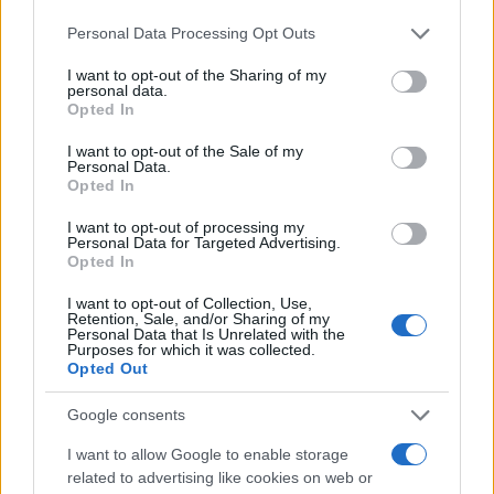
01.pdf
Please note that this website/app uses one or more Google
Personal Data Processing Opt Outs
Και η αρχική συμφωνία
services and may gather and store information including but
https://www.gao.gov/assets/140/137457.pdf
not limited to your visit or usage behaviour. You may click to
I want to opt-out of the Sharing of my
personal data.
Τίποτα το περίεργο εκ πρώτης.
grant or deny consent to Google and its third-party tags to
Opted In
Είναι μια συμφωνία που ανανεώνεται με χρονικό ορίζοντα. Και
use your data for below specified purposes in below Google
consent section.
που περιλαμβάνει ανταλλάγματα, Debt Relief, FMS, εκπαίδευση
I want to opt-out of the Sale of my
Personal Data.
κτλ με σαφή όμως αναφορά της συναλλαγής, κάτι δίνω κάτι
Opted In
λαμβάνω για τις δύο πλευρές.
Το περίεργο είναι πως η δική μας συμφωνία για τις βάσεις δεν
I want to opt-out of processing my
Personal Data for Targeted Advertising.
περιλαμβάνει τίποτα από τα παραπάνω. Ούτε χρονικό ορίζοντα
Opted In
λήξης, ούτε ανταλλάγματα.
I want to opt-out of Collection, Use,
Και εμείς πανηγυρίζουμε. Άσε τα κορόιδα,τους μπουνταλάδες να
Retention, Sale, and/or Sharing of my
δυσαρεστούν τον εφέντι με τέτοια πράγματα.
Personal Data that Is Unrelated with the
Purposes for which it was collected.
Αν ήμουν αμερικάνος τρέχωντας θα ερχόμουν Ελλάδα. Ο
Opted Out
τζάμπας τελικά ΔΕΝ πέθανε.
Google consents
Last edited 5 years ago by martintorrens1
I want to allow Google to enable storage
Reply
3
View Replies
(1)
related to advertising like cookies on web or