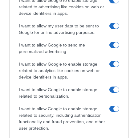
I want to allow Google to enable storage
20:20
related to advertising like cookies on web or
device identifiers in apps.
I want to allow my user data to be sent to
ΣΑΝ ΣΗΜΕΡΑ – 9 Αυγούστου 1945:
Google for online advertising purposes.
Ναγκασάκι, ο δεύτερος ατομικός
βομβαρδισμός
I want to allow Google to send me
personalized advertising.
20:01
I want to allow Google to enable storage
related to analytics like cookies on web or
device identifiers in apps.
Ζελένσκι: Δεν φθάνουν οι ποσότητες
I want to allow Google to enable storage
πυραύλων Patriot που μας στέλνουν
related to personalization.
I want to allow Google to enable storage
19:40
related to security, including authentication
functionality and fraud prevention, and other
user protection.
Σαουδική Αραβία–Τουρκία — Η Άγκυρα