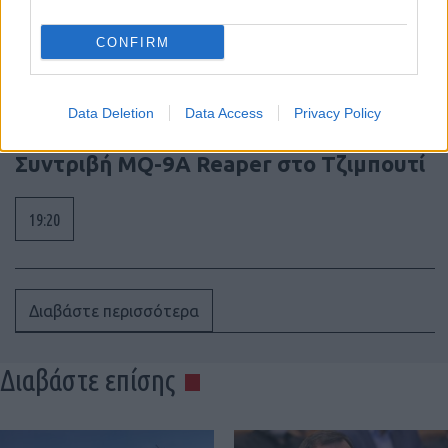
μιλά, η Ελλάδα μετρά πράξεις
CONFIRM
19:36
Data Deletion
Data Access
Privacy Policy
Συντριβή MQ-9A Reaper στο Τζιμπουτί
19:20
Διαβάστε περισσότερα
Διαβάστε επίσης