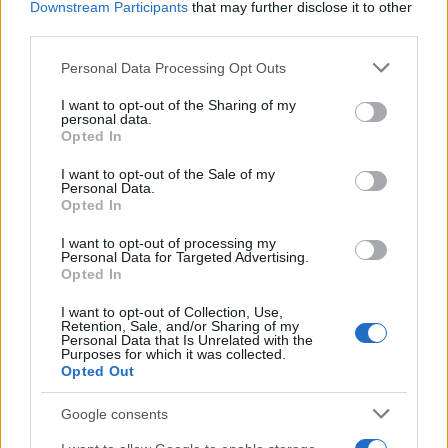
Downstream Participants
that may further disclose it to other
Που βρίσκεται η ελληνική στρατηγική
third parties.
απέναντι στην αμυντική συμφωνία
Please note that this website/app uses one or more Google
Personal Data Processing Opt Outs
Σαουδικής Αραβίας-Τουρκίας-Πακιστάν;
services and may gather and store information including but
not limited to your visit or usage behaviour. You may click to
I want to opt-out of the Sharing of my
personal data.
grant or deny consent to Google and its third-party tags to
07:40
Opted In
use your data for below specified purposes in below Google
consent section.
I want to opt-out of the Sale of my
Personal Data.
Opted In
Το Ισραήλ «απορρίπτει» το σχέδιο των
ΗΠΑ που αποδέχτηκε η Χαμάς
I want to opt-out of processing my
Personal Data for Targeted Advertising.
Opted In
07:19
I want to opt-out of Collection, Use,
Retention, Sale, and/or Sharing of my
Personal Data that Is Unrelated with the
Purposes for which it was collected.
Opted Out
Δύο άγνωστα drones πάνω από
γερμανική βάση υποστήριξης Patriot
Google consents