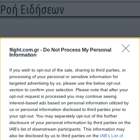
Ροή Ειδήσεων
ΑΠΟΚΛΕΙΣΤΙΚΟ: Πόσα τεθωρακισμένα
Stryker μπορεί να παραχωρηθούν στον
flight.com.gr -
Do Not Process My Personal
Ελληνικό Στρατό και με τι κόστη
Information
If you wish to opt-out of the sale, sharing to third parties, or
10:01
processing of your personal or sensitive information for
targeted advertising by us, please use the below opt-out
section to confirm your selection. Please note that after your
opt-out request is processed you may continue seeing
Αλλαγή στην ηγεσία του ανώτατου
interest-based ads based on personal information utilized by
οργάνου ασφαλείας του Ιράν
us or personal information disclosed to third parties prior to
your opt-out. You may separately opt-out of the further
07:50
disclosure of your personal information by third parties on the
IAB’s list of downstream participants. This information may
also be disclosed by us to third parties on the
IAB’s List of