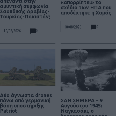
απέναντι στην
«απορρίπτει» το
αμυντική συμφωνία
σχέδιο των ΗΠΑ που
Σαουδικής Αραβίας-
αποδέχτηκε η Χαμάς
Τουρκίας-Πακιστάν;
0
10/08/2026
0
10/08/2026
Δύο άγνωστα drones
ΣΑΝ ΣΗΜΕΡΑ – 9
πάνω από γερμανική
Αυγούστου 1945:
βάση υποστήριξης
Ναγκασάκι, ο
Patriot
δεύτερος ατομικός