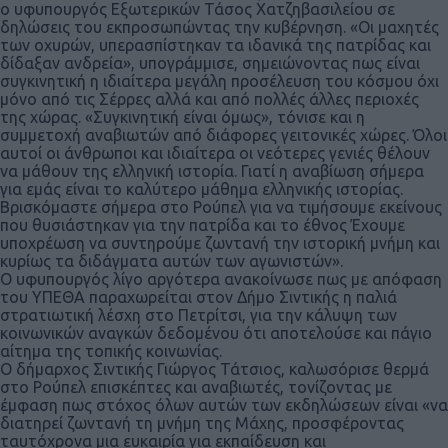
ο υφυπουργός Εξωτερικών Τάσος Χατζηβασιλείου σε
δηλώσεις του εκπροσωπώντας την κυβέρνηση. «Οι μαχητές
των οχυρών, υπερασπίστηκαν τα ιδανικά της πατρίδας και
δίδαξαν ανδρεία», υπογράμμισε, σημειώνοντας πως είναι
συγκινητική η ιδιαίτερα μεγάλη προσέλευση του κόσμου όχι
μόνο από τις Σέρρες αλλά και από πολλές άλλες περιοχές
της χώρας. «Συγκινητική είναι όμως», τόνισε και η
συμμετοχή αναβιωτών από διάφορες γειτονικές χώρες. Όλοι
αυτοί οι άνθρωποι και ιδιαίτερα οι νεότερες γενιές θέλουν
να μάθουν της ελληνική ιστορία. Γιατί η αναβίωση σήμερα
για εμάς είναι το καλύτερο μάθημα ελληνικής ιστορίας.
Βρισκόμαστε σήμερα στο Ρούπελ για να τιμήσουμε εκείνους
που θυσιάστηκαν για την πατρίδα και το έθνος Έχουμε
υποχρέωση να συντηρούμε ζωντανή την ιστορική μνήμη και
κυρίως τα διδάγματα αυτών των αγωνιστών».
Ο υφυπουργός λίγο αργότερα ανακοίνωσε πως με απόφαση
του ΥΠΕΘΑ παραχωρείται στον Δήμο Σιντικής η παλιά
στρατιωτική λέσχη στο Πετρίτσι, για την κάλυψη των
κοινωνικών αναγκών δεδομένου ότι αποτελούσε και πάγιο
αίτημα της τοπικής κοινωνίας.
Ο δήμαρχος Σιντικής Γιώργος Τάτσιος, καλωσόρισε θερμά
στο Ρούπελ επισκέπτες και αναβιωτές, τονίζοντας με
έμφαση πως στόχος όλων αυτών των εκδηλώσεων είναι «να
διατηρεί ζωντανή τη μνήμη της Μάχης, προσφέροντας
ταυτόχρονα μια ευκαιρία για εκπαίδευση και