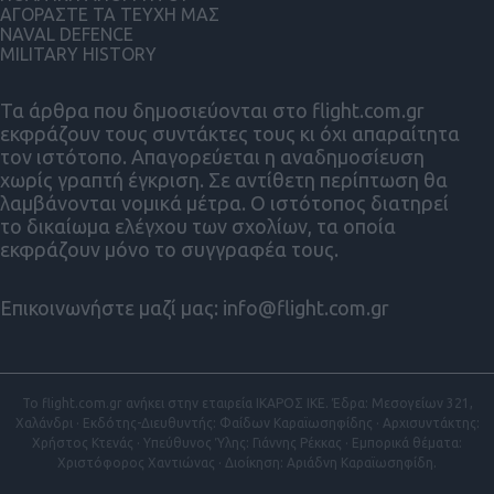
ΑΓΟΡΑΣΤΕ ΤΑ ΤΕΥΧΗ ΜΑΣ
NAVAL DEFENCE
MILITARY HISTORY
Τα άρθρα που δημοσιεύονται στο flight.com.gr
εκφράζουν τους συντάκτες τους κι όχι απαραίτητα
τον ιστότοπο. Απαγορεύεται η αναδημοσίευση
χωρίς γραπτή έγκριση. Σε αντίθετη περίπτωση θα
λαμβάνονται νομικά μέτρα. Ο ιστότοπος διατηρεί
το δικαίωμα ελέγχου των σχολίων, τα οποία
εκφράζουν μόνο το συγγραφέα τους.
Επικοινωνήστε μαζί μας:
info@flight.com.gr
Το flight.com.gr ανήκει στην εταιρεία ΙΚΑΡΟΣ ΙΚΕ. Έδρα: Μεσογείων 321,
Χαλάνδρι · Εκδότης-Διευθυντής: Φαίδων Καραϊωσηφίδης · Αρχισυντάκτης:
Χρήστος Κτενάς · Υπεύθυνος Ύλης: Γιάννης Ρέκκας · Εμπορικά θέματα:
Χριστόφορος Χαντιώνας · Διοίκηση: Αριάδνη Καραϊωσηφίδη.