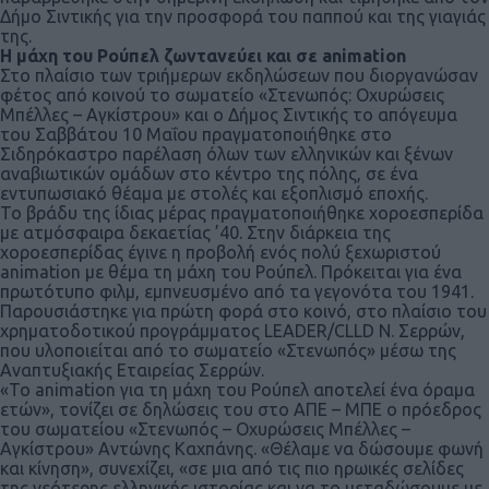
Δήμο Σιντικής για την προσφορά του παππού και της γιαγιάς
της.
Η μάχη του Ρούπελ ζωντανεύει και σε animation
Στο πλαίσιο των τριήμερων εκδηλώσεων που διοργανώσαν
φέτος από κοινού το σωματείο «Στενωπός: Οχυρώσεις
Μπέλλες – Αγκίστρου» και ο Δήμος Σιντικής το απόγευμα
του Σαββάτου 10 Μαΐου πραγματοποιήθηκε στο
Σιδηρόκαστρο παρέλαση όλων των ελληνικών και ξένων
αναβιωτικών ομάδων στο κέντρο της πόλης, σε ένα
εντυπωσιακό θέαμα με στολές και εξοπλισμό εποχής.
Το βράδυ της ίδιας μέρας πραγματοποιήθηκε χοροεσπερίδα
με ατμόσφαιρα δεκαετίας ’40. Στην διάρκεια της
χοροεσπερίδας έγινε η προβολή ενός πολύ ξεχωριστού
animation με θέμα τη μάχη του Ρούπελ. Πρόκειται για ένα
πρωτότυπο φιλμ, εμπνευσμένο από τα γεγονότα του 1941.
Παρουσιάστηκε για πρώτη φορά στο κοινό, στο πλαίσιο του
χρηματοδοτικού προγράμματος LEADER/CLLD Ν. Σερρών,
που υλοποιείται από το σωματείο «Στενωπός» μέσω της
Αναπτυξιακής Εταιρείας Σερρών.
«Το animation για τη μάχη του Ρούπελ αποτελεί ένα όραμα
ετών», τονίζει σε δηλώσεις του στο ΑΠΕ – ΜΠΕ ο πρόεδρος
του σωματείου «Στενωπός – Οχυρώσεις Μπέλλες –
Αγκίστρου» Αντώνης Καχπάνης. «Θέλαμε να δώσουμε φωνή
και κίνηση», συνεχίζει, «σε μια από τις πιο ηρωικές σελίδες
της νεότερης ελληνικής ιστορίας και να το μεταδώσουμε με