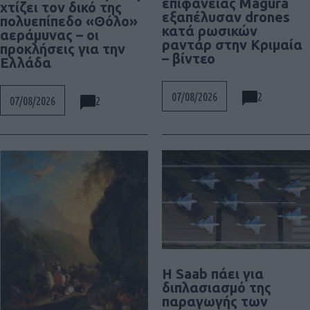
επιφανείας Magura
χτίζει τον δικό της
εξαπέλυσαν drones
πολυεπίπεδο «Θόλο»
κατά ρωσικών
αεράμυνας – οι
ραντάρ στην Κριμαία
προκλήσεις για την
– βίντεο
Ελλάδα
2
07/08/2026
2
07/08/2026
H Saab πάει για
διπλασιασμό της
παραγωγής των