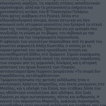
ελεγχόμενες εκρήξεις, τις χαμηλές πτήσεις εκπαιδευτικών
αεροσκαφών, αλλά και τα μηχανοκίνητα οχήματα και
μοτοσικλέτες αντίκες του Β’ Παγκοσμίου Πολέμου.
Όσοι φέτος ανέβηκαν στο Ρούπελ, δίπλα στα
ελληνοβουλγαρικά σύνορα, έγιναν έστω και για λίγο
κοινωνοί ενός ιστορικού γεγονότος που ξεπερνά τα στενά
όρια της τοπικής μνήμης. Πρόκειται για μια εμπειρία που
συνδυάζει τη γνώση με το βίωμα, τον σεβασμό με την
συγκίνηση και την τεκμηριωμένη παρουσίαση.
Η αφήγηση των γεγονότων πλαισιώθηκε από τη φωνή του
γνωστού εκφωνητή Αλέξη Κωστάλα, ο οποίος με τη
χαρακτηριστική του χροιά προσέδωσε ένταση και
συναισθηματικό βάθος στο δρώμενο. Σημείο κορύφωσης
αποτέλεσε η δραματική σκηνή της απαίτησης παράδοσης
των οχυρών από τις γερμανικές δυνάμεις και η ιστορική
απάντηση του ήρωα διοικητή των Οχυρών,
αντισυνταγματάρχη Γεώργιου Δουράτσου: «Τα οχυρά δεν
παραδίδονται, καταλαμβάνονται».
Τιμώμενα πρόσωπα της φετινής εκδήλωσης ήταν ο
υπολοχαγός Χρήστος Μαρούδης, που έπεσε μαχόμενος στο
Μπέλλες, και η αδελφή του Ελένη, που στάθηκε δίπλα του
ως εθελόντρια νοσηλεύτρια. Δύο αδέλφια, δύο ζωές
δεμένες με νήμα αυταπάρνησης, πίστης και ανθρωπιάς. Η
εγγονή του αείμνηστου Μαρούδη, εμφανώς συγκινημένη,
παραβρέθηκε στην σημερινή εκδήλωση και τιμήθηκε από τον