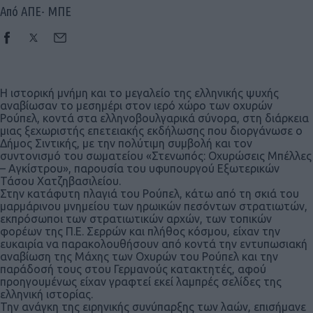
Από ΑΠΕ- ΜΠΕ
Η ιστορική μνήμη και το μεγαλείο της ελληνικής ψυχής
αναβίωσαν το μεσημέρι στον ιερό χώρο των οχυρών
Ρούπελ, κοντά στα ελληνοβουλγαρικά σύνορα, στη διάρκεια
μιας ξεχωριστής επετειακής εκδήλωσης που διοργάνωσε ο
Δήμος Σιντικής, με την πολύτιμη συμβολή και τον
συντονισμό του σωματείου «Στενωπός: Οχυρώσεις Μπέλλες
– Αγκίστρου», παρουσία του υφυπουργού Εξωτερικών
Τάσου Χατζηβασιλείου.
Στην κατάφυτη πλαγιά του Ρούπελ, κάτω από τη σκιά του
μαρμάρινου μνημείου των ηρωικών πεσόντων στρατιωτών,
εκπρόσωποι των στρατιωτικών αρχών, των τοπικών
φορέων της Π.Ε. Σερρών και πλήθος κόσμου, είχαν την
ευκαιρία να παρακολουθήσουν από κοντά την εντυπωσιακή
αναβίωση της Μάχης των Οχυρών του Ρούπελ και την
παράδοσή τους στου Γερμανούς κατακτητές, αφού
προηγουμένως είχαν γραφτεί εκεί λαμπρές σελίδες της
ελληνική ιστορίας.
Την ανάγκη της ειρηνικής συνύπαρξης των λαών, επισήμανε