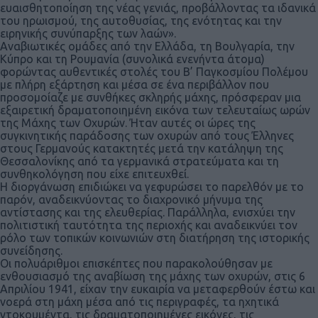
ευαισθητοποίηση της νέας γενιάς, προβάλλοντας τα ιδανικά
του ηρωισμού, της αυτοθυσίας, της ενότητας και την
ειρηνικής συνύπαρξης των λαών».
Αναβιωτικές ομάδες από την Ελλάδα, τη Βουλγαρία, την
Κύπρο και τη Ρουμανία (συνολικά ενενήντα άτομα)
φορώντας αυθεντικές στολές του Β’ Παγκοσμίου Πολέμου
με πλήρη εξάρτηση και μέσα σε ένα περιβάλλον που
προσομοίαζε με συνθήκες σκληρής μάχης, πρόσφεραν μια
εξαιρετική δραματοποιημένη εικόνα των τελευταίως ωρών
της Μάχης των Οχυρών. Ήταν αυτές οι ώρες της
συγκινητικής παράδοσης των οχυρών από τους Έλληνες
στους Γερμανούς κατακτητές μετά την κατάληψη της
Θεσσαλονίκης από τα γερμανικά στρατεύματα και τη
συνθηκολόγηση που είχε επιτευχθεί.
Η διοργάνωση επιδιώκει να γεφυρώσει το παρελθόν με το
παρόν, αναδεικνύοντας το διαχρονικό μήνυμα της
αντίστασης και της ελευθερίας. Παράλληλα, ενισχύει την
πολιτιστική ταυτότητα της περιοχής και αναδεικνύει τον
ρόλο των τοπικών κοινωνιών στη διατήρηση της ιστορικής
συνείδησης.
Οι πολυάριθμοι επισκέπτες που παρακολούθησαν με
ενθουσιασμό της αναβίωση της μάχης των οχυρών, στις 6
Απριλίου 1941, είχαν την ευκαιρία να μεταφερθούν έστω και
νοερά στη μάχη μέσα από τις περιγραφές, τα ηχητικά
ντοκουμέντα, τις δραματοποιημένες εικόνες, τις