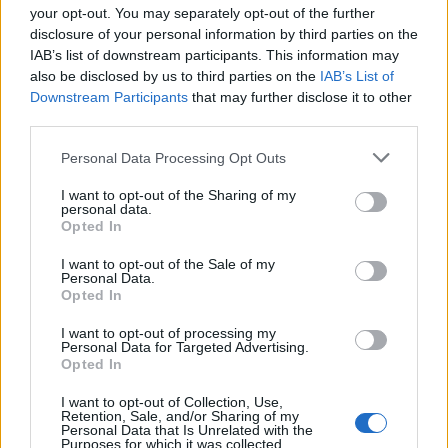
your opt-out. You may separately opt-out of the further
disclosure of your personal information by third parties on the
IAB’s list of downstream participants. This information may
also be disclosed by us to third parties on the
IAB’s List of
Downstream Participants
that may further disclose it to other
Login
third parties.
Please note that this website/app uses one or more Google
Personal Data Processing Opt Outs
Please login to comment
services and may gather and store information including but
not limited to your visit or usage behaviour. You may click to
I want to opt-out of the Sharing of my
personal data.
grant or deny consent to Google and its third-party tags to
2
COMMENTS
Opted In
use your data for below specified purposes in below Google
consent section.
Oldest
I want to opt-out of the Sale of my
Personal Data.
Opted In
Nikolaos
(@nikolaos)
Famed Member
I want to opt-out of processing my
Personal Data for Targeted Advertising.
#670793
11 Μαΐου 2025 20:48
Opted In
Αιωνία η μνήμη των πεσόντων ηρώων μας!
I want to opt-out of Collection, Use,
Εξαίρετη πρωτοβουλία η εκδήλωση, και σίγουρα όχι
Retention, Sale, and/or Sharing of my
Personal Data that Is Unrelated with the
“καρναβάλια”, όπως είχε χαρακτηρίσει την αντίστοιχη στα 100α
Purposes for which it was collected.