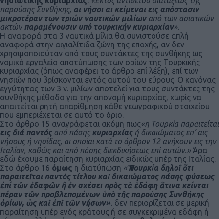
νησιωτικής κυριαρχίας:
«Εκτός αντιθέτου διατάξεως της
παρούσης Συνθήκης,
αι νήσοι αι κείμεναι εις απόστασιν
μικροτέραν των τριών ναυτικών μιλίων
από των ασιατικών
ακτών
παραμένουσιν υπό τουρκικήν κυριαρχίαν
».
Η αναφορά στα 3 ναυτικά μίλια θα συνιστούσε απλή
αναφορά στην αιγιαλίτιδα ζώνη της εποχής, αν δεν
χρησιμοποιούταν από τους συντάκτες της συνθήκης ως
νομικό εργαλείο αποτύπωσης των ορίων της Τουρκικής
κυριαρχίας (όπως αναφέρει το άρθρο επί λέξη), επί των
νησιών που βρίσκονται εντός αυτού του εύρους. Ο κανόνας
εγγύτητας των 3 ν. μιλίων αποτελεί για τους συντάκτες της
συνθήκης μέθοδο για την απονομή κυριαρχίας, χωρίς να
απαιτείται ρητή απαρίθμηση κάθε γεωγραφικού στοιχείου
που εμπεριέχεται σε αυτό το όριο.
Στο άρθρο 15 αναγράφεται ακόμη πως
«η Τουρκία παραιτείται
εις διά παντός
από πάσης
κυριαρχίας
ή δικαιώματος επ’ αις
νήσους ή νησίδας, αι οποίαι κατά το άρθρον 12 ανήκουν εις την
Ιταλίαν, καθώς και από πάσης διεκδικήσεως επί αυτών.»
Άρα
εδώ έχουμε παραίτηση κυριαρχίας ειδικώς υπέρ της Ιταλίας.
Στο άρθρο 16
όμως
η διατύπωση
«
Ἡ Τουρκία δηλοῖ ὅτι
παραιτεῖται παντός τίτλου καὶ δικαιώματος πάσης φύσεως
ἐπί τῶν ἐδαφῶν ἤ ἐν σχέσει πρὸς τὰ ἑδάφη ἅτινα κείνται
πέραν τῶν προβλεπομένων ὑπὸ τῆς παρούσης Συνθήκης
ὁρίων, ὡς καὶ ἐπὶ τῶν νήσων»
.
δεν περιορίζεται σε μερική
παραίτηση υπέρ ενός κράτους ή σε συγκεκριμένα εδάφη ή