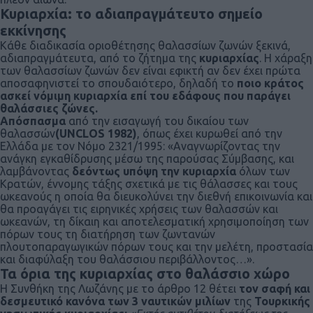
Κυριαρχία: το αδιαπραγμάτευτο σημείο
εκκίνησης
Κάθε διαδικασία οριοθέτησης θαλασσίων ζωνών ξεκινά,
αδιαπραγμάτευτα, από το ζήτημα της
κυριαρχίας
. Η χάραξη
των θαλασσίων ζωνών δεν είναι εφικτή αν δεν έχει πρώτα
αποσαφηνιστεί το σπουδαιότερο, δηλαδή το
ποιο κράτος
ασκεί νόμιμη κυριαρχία επί του εδάφους που παράγει
θαλάσσιες ζώνες.
Απόσπασμα
από την εισαγωγή του δικαίου των
θαλασσών
(UNCLOS 1982)
, όπως έχει κυρωθεί από την
Ελλάδα με τον Νόμο 2321/1995: «Αναγνωρίζοντας την
ανάγκη εγκαθίδρυσης μέσω της παρούσας Σύμβασης, και
λαμβάνοντας
δεόντως υπόψη την κυριαρχία
όλων των
Κρατών, έννομης τάξης σχετικά με τις θάλασσες και τους
ωκεανούς η οποία θα διευκολύνει την διεθνή επικοινωνία και
θα προαγάγει τις ειρηνικές χρήσεις των θαλασσών και
ωκεανών, τη δίκαιη και αποτελεσματική χρησιμοποίηση των
πόρων τους τη διατήρηση των ζωντανών
πλουτοπαραγωγικών πόρων τους και την μελέτη, προστασία
και διαφύλαξη του θαλάσσιου περιβάλλοντος…».
Τα όρια της κυριαρχίας στο θαλάσσιο χώρο
Η Συνθήκη της Λωζάνης με το άρθρο 12 θέτει
τον σαφή και
δεσμευτικό κανόνα των 3 ναυτικών μιλίων
της
Τουρκικής