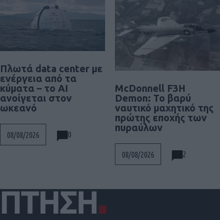
Πλωτά data center με
ενέργεια από τα
McDonnell F3H
κύματα – το AI
Demon: Το βαρύ
ανοίγεται στον
ναυτικό μαχητικό της
ωκεανό
πρώτης εποχής των
πυραύλων
0
08/08/2026
2
08/08/2026