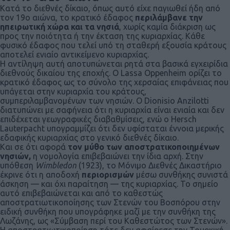
Κατά το διεθνές δίκαιο, όπως αυτό είχε παγιωθεί ήδη από
τον 19ο αιώνα, το κρατικό έδαφος
περιλάμβανε την
ηπειρωτική χώρα και τα νησιά
, χωρίς καμία διάκριση ως
προς την ποιότητα ή την έκταση της κυριαρχίας. Κάθε
φυσικό έδαφος που τελεί υπό τη σταθερή εξουσία κράτους
αποτελεί ενιαίο αντικείμενο κυριαρχίας.
Η αντίληψη αυτή αποτυπώνεται ρητά στα βασικά εγχειρίδια
διεθνούς δικαίου της εποχής. Ο Lassa Oppenheim ορίζει το
κρατικό έδαφος ως το σύνολο της χερσαίας επιφάνειας που
υπάγεται στην κυριαρχία του κράτους,
συμπεριλαμβανομένων των νησιών. Ο Dionisio Anzilotti
διατυπώνει με σαφήνεια ότι η κυριαρχία είναι ενιαία και δεν
επιδέχεται γεωγραφικές διαβαθμίσεις, ενώ ο Hersch
Lauterpacht υπογραμμίζει ότι δεν υφίσταται έννοια μερικής
εδαφικής κυριαρχίας στο γενικό διεθνές δίκαιο.
Και σε ότι αφορά
τον μύθο των αποστρατικοποιημένων
νησιών,
η νομολογία επιβεβαιώνει την ίδια αρχή. Στην
υπόθεση
Wimbledon
(1923), το Μόνιμο Διεθνές Δικαστήριο
έκρινε ότι η αποδοχή
περιορισμών
μέσω συνθήκης συνιστά
άσκηση — και όχι παραίτηση — της κυριαρχίας. Το σημείο
αυτό επιβεβαιώνεται και από το καθεστώς
αποστρατιωτικοποίησης των Στενών του Βοσπόρου στην
ειδική συνθήκη που υπογράφηκε μαζί με την συνθήκη της
Λωζάνης, ως «Σύμβαση περί του Καθεστώτος των Στενών».