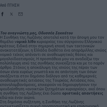
Από ΠΤΗΣΗ
Του αναγνώστη μας, Οδυσσέα Σακκάτου
Η Συνθήκη της Λωζάνης αποτελεί κατά την άποψη μου τον
θεμέλιο ν
ομικό
λίθο
κυριαρχίας του σύγχρονου Ελληνικού
κράτους. Ειδικά στην σημερινή εποχή των τεκτονικών
ανακατατάξεων, η Ελλάδα διαθέτει ένα απαράμιλλης ισχύος
νομικό τείχος απέναντι σε αναθεωρητικές θέσεις και
μεγαλοϊδεατισμούς. Η προσπάθεια μου να αναδείξω την
πολύπλευρη ισχύ της συνθήκης συνεχίζεται και με το παρόν
άρθρο. Στόχος η αποκάλυψη της ισχύος της πέραν των
όσων είναι ευρέως γνωστά και σε απάντηση των όσων
σκιάζονται στον δημόσιο διάλογο από τις καθημερινές
αναθεωρητικές αιτιάσεις της Τουρκίας. Αιτιάσεις που,
επαναλαμβανόμενες, επιχειρούν να δημιουργήσουν την
ψευδαίσθηση «ανοικτών ζητημάτων κυριαρχίας», εκεί όπου
η συνθήκη της Λωζάνης έχει δώσει
οριστικές απαντήσεις
εδώ και έναν αιώνα.
Στη δημόσια συζήτηση, η Συνθήκη της Λωζάνης
αντιμετωπίζεται συχνά αποσπασματικά και επιφανειακά.