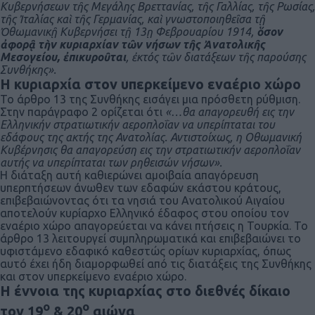
Κυβερνήσεων τῆς Μεγάλης Βρεττανίας, τῆς Γαλλίας, τῆς Ρωσίας,
τῆς Ἰταλίας καὶ τῆς Γερμανίας, καὶ γνωστοποιηθεῖσα τῇ
Ὀθωμανικῇ Κυβερνήσει τῇ 13ῃ Φεβρουαρίου 1914,
ὅσον
ἀφορᾷ τὴν κυριαρχίαν τῶν νήσων τῆς Ἀνατολικῆς
Μεσογείου, ἐπικυροῦται
, ἐκτός τῶν διατάξεων τῆς παρούσης
Συνθήκης».
Η κυριαρχία στον υπερκείμενο εναέριο χώρο
Το άρθρο 13 της Συνθήκης εισάγει μια πρόσθετη ρύθμιση.
Στην παράγραφο 2 ορίζεται ότι
«…θα απαγορευθή εις την
Ελληνικήν στρατιωτικήν αεροπλοΐαν να υπερίπταται του
εδάφους της ακτής της Ανατολίας. Αντιστοίχως, η Οθωμανική
Κυβέρνησις θα απαγορεύση εις την στρατιωτικήν αεροπλοΐαν
αυτής να υπερίπταται των ρηθεισών νήσων».
Η διάταξη αυτή καθιερώνει αμοιβαία απαγόρευση
υπερπτήσεων άνωθεν των εδαφών εκάστου κράτους,
επιβεβαιώνοντας ότι τα νησιά του Ανατολικού Αιγαίου
αποτελούν κυρίαρχο Ελληνικό έδαφος στου οποίου τον
εναέριο χώρο απαγορεύεται να κάνει πτήσεις η Τουρκία. Το
άρθρο 13 λειτουργεί συμπληρωματικά και επιβεβαιώνει το
υφιστάμενο εδαφικό καθεστώς ορίων κυριαρχίας, όπως
αυτό έχει ήδη διαμορφωθεί από τις διατάξεις της Συνθήκης
και στον υπερκείμενο εναέριο χώρο.
Η έννοια της κυριαρχίας στο διεθνές δίκαιο
ο
ο
τον 19
& 20
αιώνα