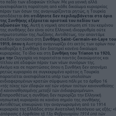
το πεδίο των εδαφικών τίτλων. Με μια γενική αλλά
ανεπιφύλακτη παραίτηση από κάθε δικαίωμα κυριαρχίας
πέραν των όσων της αναγνωρίζονται ρητώς, η Τουρκία
αποδέχεται
ότι οτιδήποτε δεν περιλαμβάνεται στα όρια
της Συνθήκης εξέρχεται οριστικά του πεδίου των
αξιώσεών της.
Αυτή η νομική αποτύπωση επί του κειμένου
της συνθήκης δεν είναι ούτε Ελληνική ιδιορρυθμία ούτε
«πρωτοτυπία» της Λωζάνης. Αντιθέτως, την απαντάμε
σχεδόν αυτούσια στη
Συνθήκη Saint-Germain-en-Laye του
1919, όπου η
Αυστρία αναγνωρίζει ότι εκτός των ορίων που
καθορίζει η Συνθήκη δεν διατηρεί κανένα δικαίωμα
κυριαρχίας. Το ίδιο και στη
Συνθήκη του Trianon το 1920,
με την
Ουγγαρία να παραιτείται παντός δικαιώματος και
τίτλου επί εδαφών πέραν των νέων συνόρων της.
Ακόμα και σε περιπτώσεις όπου η Συνθήκη δεν απονέμει
ρητώς κυριαρχία σε συγκεκριμένο κράτος η Τουρκία
παραιτείται ανεπιφύλακτα υπέρ των υπολοίπων
ενδιαφερομένων κρατών σύμφωνα πάλι με το άρθρο 16
«τῆς τύχης τῶν ἐδαφῶν καὶ τῶν νήσων τούτων κανονισθείσης
ἤ κανονισθησομένης μεταξύ τῶν ἐνδιαφερομένων»
.
Επιπροσθέτως η συνθήκη δεν περιορίζει την Ελληνική
νησιωτική κυριαρχία σε κανένα σημείο της συνθήκης.
Αντιθέτως επικυρώνει την αναγνωρισμένη από το 1914
κυριαρχία της Ελλάδος στην Ανατολική Μεσόγειο ως εξής
: «
ἀπόφασις ἡ ληφθεῖσα τῇ 13ῃ Φεβρουαρίου 1914 ὑπὸ τῶν