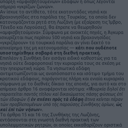
ύπαρξη «αμφισβητούμενων» εδαφών ή όπως λέγονται
σήμερα «γκρίζων ζωνών».
Αν ίσχυε το αντίθετο, τότε εκατοντάδες νησιά και
βραχονησίδες στα παράλια της Τουρκίας, τα οποία δεν
κατονομάζονται ρητά στη Λωζάνη (με εξαίρεση τις Ίμβρο,
Τένεδο και Λαγούσες), θα έπρεπε να θεωρηθούν
«αμφισβητούμενα». Σύμφωνα με ανοικτές πηγές, η Άγκυρα
ισχυρίζεται πως περίπου 500 νησιά και βραχονησίδες
«γκριζάρουν» τα τουρκικά παράλια αν γίνει δεκτό το
επιχείρημα της μη κατονομασίας —
κάτι που ουδέποτε
υποστηρίχθηκε σοβαρά στη διεθνή πρακτική.
Επιπλέον η Συνθήκη δεν εισάγει ειδικό καθεστώς για τα
νησιά ούτε διαφοροποιεί την κυριαρχία τους σε σχέση με
την ηπειρωτική χώρα. Τα νησιωτικά εδάφη
αντιμετωπίζονται ως αναπόσπαστο και ισότιμο τμήμα του
κρατικού εδάφους, παράγοντας πλήρη και ενιαία κυριαρχία
σύμφωνα με το διεθνές δίκαιο της εποχής, για αυτό και στο
επίμαχο άρθρο 16 αναφέρονται ισότιμα:
«Ἡ Τουρκία δηλοῖ ὅτι
παραιτεῖται παντός τίτλου καὶ δικαιώματος πάσης φύσεως ἐπί
τῶν ἐδαφῶν ἤ
ἐν σχέσει πρὸς τὰ ἑδάφη
ἅτινα κείνται πέραν
τῶν προβλεπομένων ὑπὸ τῆς παρούσης Συνθήκης ὁρίων,
ὡς
καὶ ἐπὶ τῶν νήσων
».
Τα άρθρα 15 και 16 της Συνθήκης της Λωζάνης,
εντάσσονται στη γνωστή διεθνή πρακτική των
υπολειμματικών ρητρών, οι οποίες εκκαθαρίζουν οριστικά