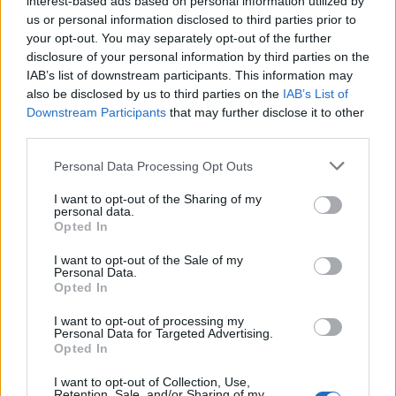
interest-based ads based on personal information utilized by
us or personal information disclosed to third parties prior to
your opt-out. You may separately opt-out of the further
disclosure of your personal information by third parties on the
IAB’s list of downstream participants. This information may
also be disclosed by us to third parties on the
IAB’s List of
Downstream Participants
that may further disclose it to other
third parties.
Please note that this website/app uses one or more Google
Ο χάρτης που συμπληρώνει το επίσημο κείμενο της
Personal Data Processing Opt Outs
Συνθήκης της Λωζάνης
services and may gather and store information including but
not limited to your visit or usage behaviour. You may click to
I want to opt-out of the Sharing of my
personal data.
grant or deny consent to Google and its third-party tags to
Opted In
use your data for below specified purposes in below Google
Επί των χαρτών της Λωζάνης μία και μόνη σημείωση
αναφέρει ότι η Ίμβρος, Τένεδος και Λαγούσες είναι τα
consent section.
I want to opt-out of the Sale of my
μοναδικά νησιά Τουρκικής κυριαρχίας εκτός του ορίου των 3
Personal Data.
ναυτικών μιλίων. Η Κρήτη όπως και η ηπειρωτική Ελλάδα δεν
Opted In
εμφανίζεται διότι η κυριαρχία αμφότερων είχε ήδη
καθοριστεί προγενέστερα.
I want to opt-out of processing my
Επιπροσθέτως
ο παρακάτω χάρτης στο Οθωμανικό –
Personal Data for Targeted Advertising.
τουρκικό (αραβικό αλφάβητο) αναγράφει χρονολογία 1341 η
Opted In
οποία σύμφωνα με το ισλαμικό ημερολόγιο
(Χιτζρέ)
αντιστοιχεί στο έτος 1923 του δυτικού ημερολογίου. Η
I want to opt-out of Collection, Use,
Retention, Sale, and/or Sharing of my