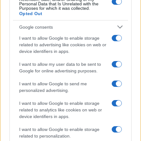
Οθωμανική αραβική γραφή καταργήθηκε το 1928 οπότε
Personal Data that Is Unrelated with the
έχουμε «κεμαλικό» χάρτη με αραβική γραφή. Ο τίτλος είναι
Purposes for which it was collected.
«Χάρτης της Δημοκρατίας της Τουρκίας». Ά
ρα έχουμε τον
Opted Out
χάρτη της Τουρκίας στην μετά συνθήκη Λωζάνης εποχή δια
χειρός … γειτόνων. Η εκτύπωση συντελέστηκε από έναν από
Google consents
τους μεγαλύτερους εκδοτικούς οίκους της εποχής (
Kitaphane-yi
Sûdî, Βιβλιοπωλείο/Εκδοτικός οίκος Σουντί) στην
I want to allow Google to enable storage
Κωνσταντινούπολη,
ο οποίος πρωτοστάτησε την περίοδο στην
related to advertising like cookies on web or
εκτύπωση κειμένων για την εθνική αναγέννηση των Τούρκων.
Σπουδαιότερο όλων για όσους θα δουν τον χάρτη σε
device identifiers in apps.
μεγαλύτερη ανάλυση, είαι πως η οριοθέτηση των συνόρων στην
θάλασσα μέχρι και το Καστελόριζο (Σύμπλεγμα Μεγίστης)
I want to allow my user data to be sent to
γίνεται σε απόλυτη αρμονία με τα προβλεπόμενα στη Συνθήκη
Google for online advertising purposes.
της Λωζάνης!
I want to allow Google to send me
personalized advertising.
I want to allow Google to enable storage
related to analytics like cookies on web or
device identifiers in apps.
I want to allow Google to enable storage
related to personalization.