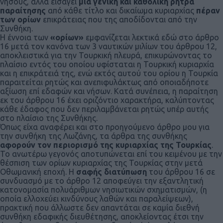
νήσους, αλλά εισάγει
μια γενική και καθολική ρήτρα
παραίτησης
από κάθε τίτλο και δικαίωμα κυριαρχίας
πέραν
των ορίων
επικράτειας που της αποδίδονται από την
Συνθήκη.
Η έννοια των
«ορίων»
εμφανίζεται λεκτικά εδώ στο άρθρο
16 μετά τον κανόνα των 3 ναυτικών μιλίων του άρθρου 12,
αποκλειστικά για την Τουρκική πλευρά, επικυρώνοντας το
πλαίσιο εντός του οποίου υφίσταται η Τουρκική κυριαρχία
και η επικράτειά της, ενώ εκτός αυτού του ορίου η Τουρκία
παραιτείται ρητώς και ανεπιφυλάκτως από οποιαδήποτε
αξίωση επί εδαφών και νήσων. Κατά συνέπεια, η παραίτηση
εκ του άρθρου 16 έχει οριζόντιο χαρακτήρα, καλύπτοντας
κάθε έδαφος που δεν περιλαμβάνεται ρητώς υπέρ αυτής
στο πλαίσιο της Συνθήκης.
Όπως είχα αναφέρει και στο προηγούμενο άρθρο μου για
την συνθήκη της Λωζάνης, τα άρθρα της συνθήκης
αφορούν τον περιορισμό της κυριαρχίας της Τουρκίας
.
Το ανωτέρω γεγονός αποτυπώνεται επί του κειμένου με την
θέσπιση των ορίων κυριαρχίας της Τουρκίας στην μετά
Οθωμανική εποχή. Η
σαφής διατύπωση
του άρθρου 16 σε
συνδυασμό με το άρθρο 12 αποφεύγει την εξαντλητική
κατονομασία πολυάριθμων νησιωτικών σχηματισμών, (η
οποία ελλοχεύει κινδύνους λαθών και παραλείψεων),
πρακτική που άλλωστε δεν απαντάται σε καμία διεθνή
συνθήκη εδαφικής διευθέτησης, αποκλείοντας έτσι την