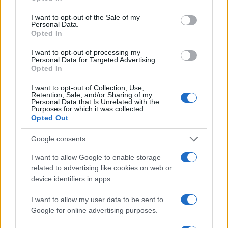
use your data for below specified purposes in below Google
consent section.
I want to opt-out of the Sale of my
Personal Data.
20:01
Opted In
I want to opt-out of processing my
Personal Data for Targeted Advertising.
H Saab πάει για διπλασιασμό της
Opted In
παραγωγής των Gripen
I want to opt-out of Collection, Use,
Retention, Sale, and/or Sharing of my
Personal Data that Is Unrelated with the
Purposes for which it was collected.
19:20
Opted Out
Google consents
ΕΞΕΛΙΞΗ: H Τουρκία στέλνει όλους τους
I want to allow Google to enable storage
εκτοξευτές της MLRS και τους
related to advertising like cookies on web or
πυραύλους ATACMS στην Ουκρανία
device identifiers in apps.
I want to allow my user data to be sent to
19:05
Google for online advertising purposes.