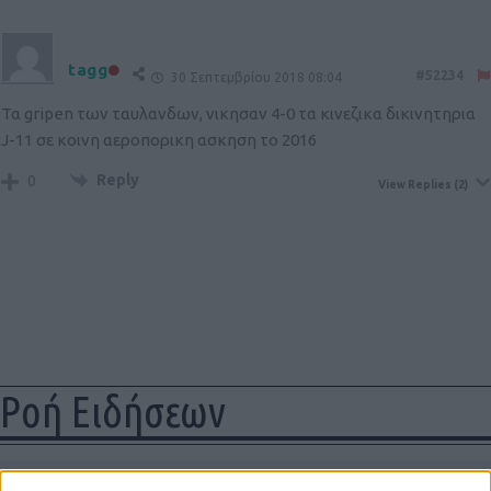
tagg
#52234
30 Σεπτεμβρίου 2018 08:04
Τα gripen των ταυλανδων, νικησαν 4-0 τα κινεζικα δικινητηρια
J-11 σε κοινη αεροπορικη ασκηση το 2016
Reply
0
View Replies
(2)
Ροή Ειδήσεων