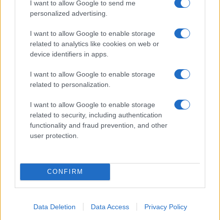
I want to allow Google to send me
personalized advertising.
Drakon: το μεγαλύτερο υποβρύχιο που
ναυπηγήθηκε στη Γερμανία παραδίδεται
I want to allow Google to enable storage
στο Ισραήλ
related to analytics like cookies on web or
device identifiers in apps.
18:40
I want to allow Google to enable storage
related to personalization.
I want to allow Google to enable storage
Και η Lufthansa απορρίπτει τα πρώτα
related to security, including authentication
Boeing 777-9 – Νέος πονοκέφαλος για
functionality and fraud prevention, and other
την αμερικανική εταιρεία
user protection.
18:40
CONFIRM
ΣΑΝ ΣΗΜΕΡΑ – 7 Αυγούστου 2008: Ο
Data Deletion
Data Access
Privacy Policy
Πόλεμος της Νότιας Οσσετίας, η