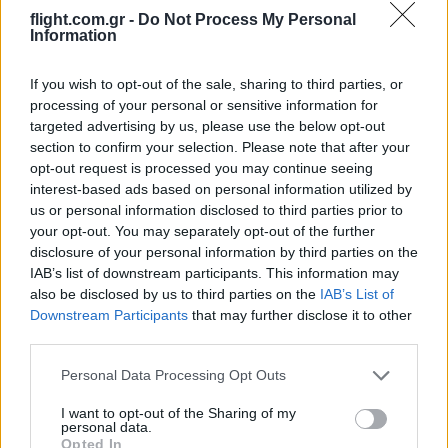
flight.com.gr -
Do Not Process My Personal
ΑΝΑΛΥΣΗ: Η Ευρώπη χτίζει τον δικό
Information
της πολυεπίπεδο «Θόλο» αεράμυνας – οι
προκλήσεις για την Ελλάδα
If you wish to opt-out of the sale, sharing to third parties, or
processing of your personal or sensitive information for
targeted advertising by us, please use the below opt-out
21:05
section to confirm your selection. Please note that after your
opt-out request is processed you may continue seeing
interest-based ads based on personal information utilized by
Μη επανδρωμένα επιφανείας Magura
us or personal information disclosed to third parties prior to
your opt-out. You may separately opt-out of the further
εξαπέλυσαν drones κατά ρωσικών
disclosure of your personal information by third parties on the
ραντάρ στην Κριμαία – βίντεο
IAB’s list of downstream participants. This information may
also be disclosed by us to third parties on the
IAB’s List of
20:20
Downstream Participants
that may further disclose it to other
third parties.
Please note that this website/app uses one or more Google
Personal Data Processing Opt Outs
services and may gather and store information including but
ΣΑΝ ΣΗΜΕΡΑ – 26 Ιουλίου/7 Αυγούστου
not limited to your visit or usage behaviour. You may click to
I want to opt-out of the Sharing of my
1822: Μάχη των Δερβενακίων, ο
personal data.
grant or deny consent to Google and its third-party tags to
Κολοκοτρώνης συντρίβει τον Δράμαλη
Opted In