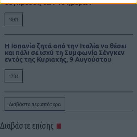
σύγκρουση των 10 ημερών
18:01
Η Ισπανία ζητά από την Ιταλία να θέσει
και πάλι σε ισχύ τη Συμφωνία Σένγκεν
εντός της Κυριακής, 9 Αυγούστου
17:34
Διαβάστε περισσότερα
Διαβάστε επίσης