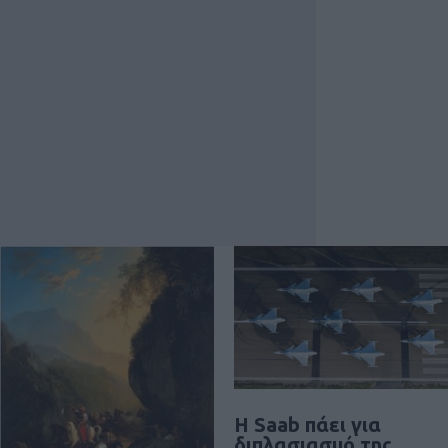
H Saab πάει για
διπλασιασμό της