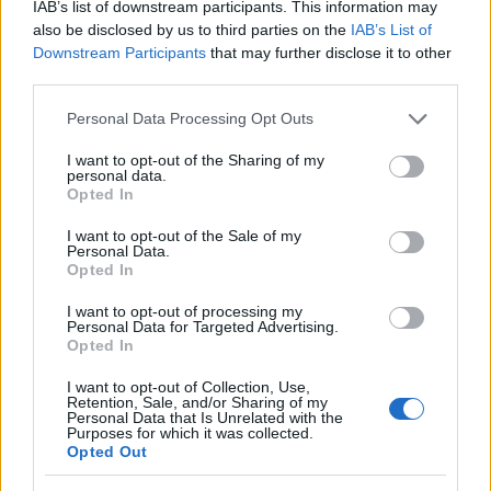
IAB’s list of downstream participants. This information may
Ροή Ειδήσεων
also be disclosed by us to third parties on the
IAB’s List of
Downstream Participants
that may further disclose it to other
third parties.
Please note that this website/app uses one or more Google
Personal Data Processing Opt Outs
ΣΑΝ ΣΗΜΕΡΑ – 6 Αυγούστου 1870:
services and may gather and store information including but
Μάχες του Spicheren και του Wörth, ο
not limited to your visit or usage behaviour. You may click to
I want to opt-out of the Sharing of my
personal data.
γερμανικός στρατός διαλύει τους
grant or deny consent to Google and its third-party tags to
Opted In
Γάλλους
use your data for below specified purposes in below Google
consent section.
I want to opt-out of the Sale of my
Personal Data.
20:01
Opted In
I want to opt-out of processing my
Personal Data for Targeted Advertising.
Opted In
SNCASE SE.5000 Baroudeur: το γαλλικό
μαχητικό που… ξέχασε τους τροχούς
I want to opt-out of Collection, Use,
Retention, Sale, and/or Sharing of my
προσγείωσης
Personal Data that Is Unrelated with the
Purposes for which it was collected.
Opted Out
19:40