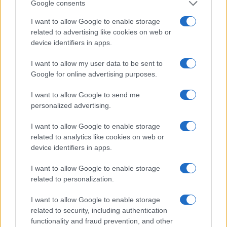
Google consents
I want to allow Google to enable storage
related to advertising like cookies on web or
Litening: Η Αμερικανική Αεροπορία
device identifiers in apps.
επενδύει σε ένα από τα πλέον
διαδεδομένα ατρακτίδια στοχοποίησης
I want to allow my user data to be sent to
Google for online advertising purposes.
19:20
I want to allow Google to send me
personalized advertising.
I want to allow Google to enable storage
ΣΑΝ ΣΗΜΕΡΑ – 6 Αυγούστου 1777:
related to analytics like cookies on web or
Μάχη του Oriskany, μια ήττα με
device identifiers in apps.
ινδιάνικο εμφύλιο
I want to allow Google to enable storage
related to personalization.
18:01
I want to allow Google to enable storage
related to security, including authentication
functionality and fraud prevention, and other
“Τυφλό” το ιρλανδικό κυβερνητικό