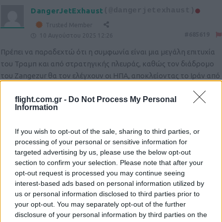
DangerJetExhaust
(@dangerjetexhaust)
Trusted Member
#685619
10 Αυγούστου 2025 12:26
Πρέπει να παραδεχτώ ότι η συμφωνία είναι μια μεγάλη επιτυχία
του Τραμπ και από στρατηγικής πλευράς, καθώς τον διάδρομο
του Zangezur θα τον ελέγχουν οι ΗΠΑ, αποκλείοντας το Ιράν από
τον Καύκασο και ελέγχοντας το νότιο τμήμα της περιοχής εις
flight.com.gr -
Do Not Process My Personal
βάρος της Ρωσίας, αλλά και της Κίνας, που ήθελε έναν από τους
Information
δρόμους του μεταξιού να περάσει από εκεί.
Reply
1
If you wish to opt-out of the sale, sharing to third parties, or
processing of your personal or sensitive information for
targeted advertising by us, please use the below opt-out
section to confirm your selection. Please note that after your
opt-out request is processed you may continue seeing
interest-based ads based on personal information utilized by
us or personal information disclosed to third parties prior to
your opt-out. You may separately opt-out of the further
disclosure of your personal information by third parties on the