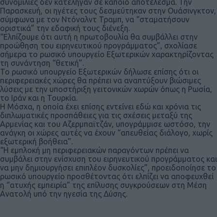
συνομιλίες δεν κατέληγαν σε κάποιο αποτέλεσμα. Την
Παρασκευή, οι ηγέτες τους δεσμεύτηκαν στην Ουάσινγκτον,
σύμφωνα με τον Ντόναλντ Τραμπ, να “σταματήσουν
οριστικά” την εδαφική τους διένεξη.
“Ελπίζουμε ότι αυτή η πρωτοβουλία θα συμβάλλει στην
προώθηση του ειρηνευτικού προγράμματος”, σχολίασε
σήμερα το ρωσικό υπουργείο Εξωτερικών χαρακτηρίζοντας
τη συνάντηση “θετική”.
Το ρωσικό υπουργείο Εξωτερικών δήλωσε επίσης ότι οι
περιφερειακές χώρες θα πρέπει να αναπτύξουν βιώσιμες
λύσεις με την υποστήριξη γειτονικών χωρών όπως η Ρωσία,
το Ιράν και η Τουρκία.
Η Μόσχα, η οποία έχει επίσης εντείνει εδώ και χρόνια τις
διπλωματικές προσπάθειες για τις σχέσεις μεταξύ της
Αρμενίας και του Αζερμπαϊτζάν, υπογράμμισε ωστόσο, την
ανάγκη οι χώρες αυτές να έχουν “απευθείας διάλογο, χωρίς
εξωτερική βοήθεια”.
“Η εμπλοκή μη περιφερειακών παραγόντων πρέπει να
συμβάλει στην ενίσχυση του ειρηνευτικού προγράμματος και
να μην δημιουργήσει επιπλέον δυσκολίες”, προειδοποίησε το
ρωσικό υπουργείο προσθέτοντας ότι ελπίζει να αποφευχθεί
η “ατυχής εμπειρία” της επίλυσης συγκρούσεων στη Μέση
Ανατολή υπό την ηγεσία της Δύσης.