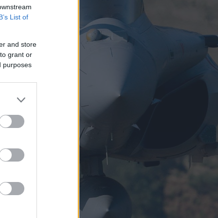
 downstream
B’s List of
er and store
to grant or
ed purposes