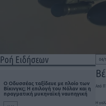
Ροή Ειδήσεων
04/
Βέ
Ο Οδυσσέας ταξίδευε με πλοίο των
Από 
Βίκινγκς; Η επιλογή του Νόλαν και η
πραγματική μυκηναϊκή ναυπηγική
Η γαλ