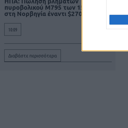
ΗΠΑ: Πώληση βλημάτων
πυροβολικού M795 των 155 χιλ.
στη Νορβηγία έναντι $270 εκατ.
10:09
Διαβάστε περισσότερα