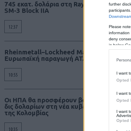
745 εκατ. δολάρια στη Raytheon για
further disc
SM-3 Block IIA
participants
Downstream 
12:37
Please note
information 
deny consent
in below Go
Rheinmetall–Lockheed Martin:
Ευρωπαϊκή παραγωγή ATACMS
Persona
I want t
10:55
Opted 
I want t
Οι ΗΠΑ θα προσφέρουν βοήθεια 1
Opted 
δις δολαρίων στη νέα κυβέρνηση
I want 
της Κολομβίας
Advertis
Opted 
10:35