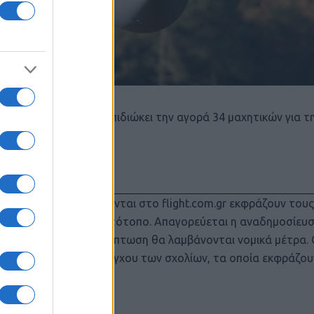
το F-35A. Το Βέλγιο επιδιώκει την αγορά 34 μαχητικών για
 άρθρα που δημοσιεύονται στο flight.com.gr εκφράζουν του
 όχι απαραίτητα τον ιστότοπο. Απαγορεύεται η αναδημοσίευ
ριση. Σε αντίθετη περίπτωση θα λαμβάνονται νομικά μέτρα.
τηρεί το δικαίωμα ελέγχου των σχολίων, τα οποία εκφράζου
γγραφέα τους.