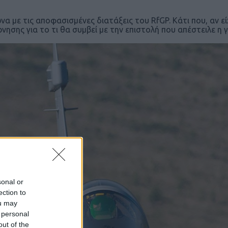
α με τις αποφασισμένες διατάξεις του RfGP. Κάτι που, αν ε
νησης για το τι θα συμβεί με την επιστολή που απέστειλε η 
sonal or
ection to
ou may
 personal
out of the