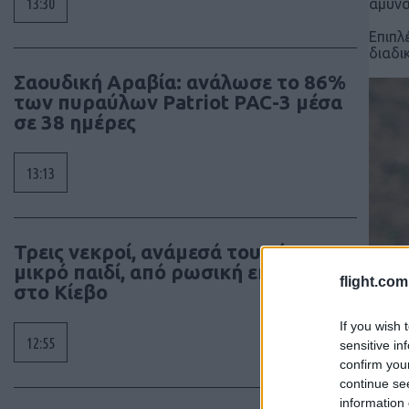
13:30
άμυνα
Επιπλ
διαδι
Σαουδική Αραβία: ανάλωσε το 86%
των πυραύλων Patriot PAC-3 μέσα
σε 38 ημέρες
13:13
Τρεις νεκροί, ανάμεσά τους ένα
μικρό παιδί, από ρωσική επίθεση
flight.com
στο Κίεβο
If you wish 
12:55
sensitive in
confirm you
continue se
information 