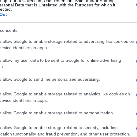
o opt-out of Collection, Use, Retention, Sale, and/or Sharing
ersonal Data that Is Unrelated with the Purposes for which it
lected.
Out
consents
o allow Google to enable storage related to advertising like cookies on
evice identifiers in apps.
ιαγωνισμό συμμετέχουν πλέον μόνο το EF-2000 Typhoon και 
o allow my user data to be sent to Google for online advertising
s.
to allow Google to send me personalized advertising.
Τα
o allow Google to enable storage related to analytics like cookies on
κι
Ακολουθήστε το
ΠΤΗΣΗ
στο
Google News
evice identifiers in apps.
έγκ
και μάθετε πρώτοι όλες τις ειδήσεις.
δια
o allow Google to enable storage related to personalization.
συ
o allow Google to enable storage related to security, including
cation functionality and fraud prevention, and other user protection.