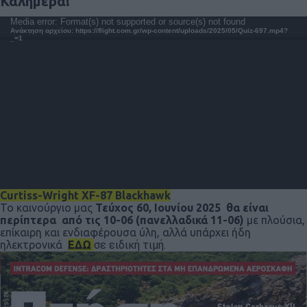
Καλημέρα!
Πρόγραμμα
Media error: Format(s) not supported or source(s) not found
Ανάκτηση αρχείου: https://flight.com.gr/wp-content/uploads/2025/05/Quiz-697.mp4?
Αναπαραγωγής
_=1
Βίντεο
Curtiss-Wright XF-87 Blackhawk
Το καινούργιο μας
Τεύχος 60, Ιουνίου 2025 θα είναι
περίπτερα από τις 10-06 (πανελλαδικά 11-06)
με πλούσια,
επίκαιρη και ενδιαφέρουσα ύλη, αλλά υπάρχει ήδη
ηλεκτρονικά
ΕΔΩ
σε ειδική τιμή.