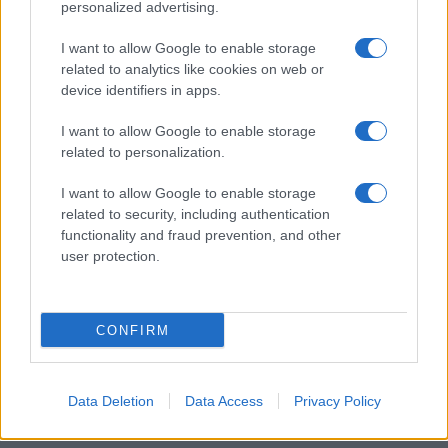
personalized advertising.
I want to allow Google to enable storage
Ροή Ειδήσεων
related to analytics like cookies on web or
device identifiers in apps.
I want to allow Google to enable storage
related to personalization.
ΣΑΝ ΣΗΜΕΡΑ – 6 Αυγούστου 1870:
Μάχες του Spicheren και του Wörth, ο
I want to allow Google to enable storage
γερμανικός στρατός διαλύει τους
related to security, including authentication
Γάλλους
functionality and fraud prevention, and other
user protection.
20:01
CONFIRM
SNCASE SE.5000 Baroudeur: το γαλλικό
μαχητικό που… ξέχασε τους τροχούς
Data Deletion
Data Access
Privacy Policy
προσγείωσης