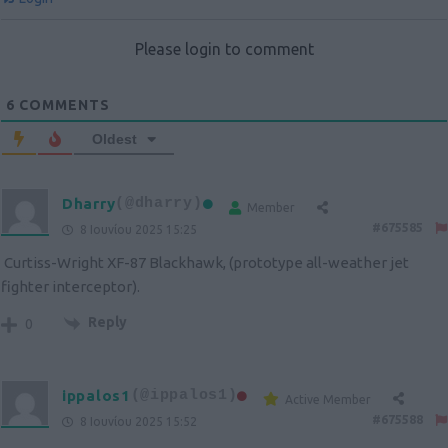
Please login to comment
6
COMMENTS
Oldest
Dharry
(@dharry)
Member
#675585
8 Ιουνίου 2025 15:25
Curtiss-Wright XF-87 Blackhawk, (prototype all-weather jet
fighter interceptor).
Reply
0
ippalos1
(@ippalos1)
Active Member
#675588
8 Ιουνίου 2025 15:52