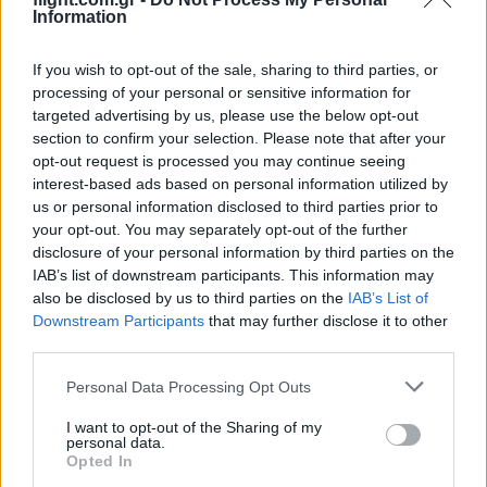
Information
F-16C
(@f-16c)
Active Member
If you wish to opt-out of the sale, sharing to third parties, or
#675721
9 Ιουνίου 2025 18:35
processing of your personal or sensitive information for
targeted advertising by us, please use the below opt-out
Το κύκνειο άσμα της Curtiss-Wright: XF-87 Blackhawk. Έχασε από
section to confirm your selection. Please note that after your
το Northrop XF-89 Scorpion.
opt-out request is processed you may continue seeing
interest-based ads based on personal information utilized by
Reply
0
us or personal information disclosed to third parties prior to
your opt-out. You may separately opt-out of the further
disclosure of your personal information by third parties on the
DangerJetExhaust
(@dangerjetexhaust)
IAB’s list of downstream participants. This information may
Trusted Member
also be disclosed by us to third parties on the
IAB’s List of
#675758
9 Ιουνίου 2025 21:39
Downstream Participants
that may further disclose it to other
third parties.
Στο βίντεο Van Halen – Ain’t Talkin’ ‘Bout Love, κλασική κιθάρα
Eddie Van Halen και κλασικός David Lee Roth στα φωνητικά.
Please note that this website/app uses one or more Google
Personal Data Processing Opt Outs
services and may gather and store information including but
Κατά τα άλλα το αεροσκάφος ήταν μια φιλότιμη προσπάθεια
not limited to your visit or usage behaviour. You may click to
I want to opt-out of the Sharing of my
διαδοχής του P-61 Black Window από την Curtiss, που όμως
personal data.
grant or deny consent to Google and its third-party tags to
έχασε στον σχετικό διαγωνισμό από το F-89 Scorpion, κάτι που
Opted In
use your data for below specified purposes in below Google
είχε ως συνέπεια η Curtiss να φαλιρίσει. Πρόκειται φυσικά για το