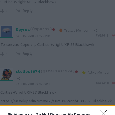
Curtiss-Wright XF-87 Blackhawk.
Reply
0
Spyros
(@spyros)
Trusted Member
#675613
8 Ιουνίου 2025 20:06
Το κύκνειο άσμα της Curtiss-Wright: XF-87 Blackhawk
Reply
0
stelios1974
(@stelios1974)
Active Member
#675618
8 Ιουνίου 2025 20:31
Curtiss-Wright XF-87 Blackhawk
https://en.wikipedia.org/wiki/Curtiss-Wright_XF-87_Blackhawk
Reply
0
flight.com.gr -
Do Not Process My Personal